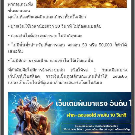
ฝากจนกระทั่ง
ขั้นตอนถอน
คุณไม่ต้องทักแอดมินเลยแม้กระทั้งครั้งเดียว
• ฝากเงินใช้เวลาน้อยกว่า 30 วินาที ไม่ต้องแนบสลิป
• ถอนเงินไม่ต้องรอคอยรอบ ไม่จำกัดขณะ
• ไม่มีขั้นต่ำสำหรับเพื่อการถอน จะถอน 50 หรือ 50,000 ก็ทำได้
เสมอกัน
• ไม่มีหักค่าธรรมเนียม ถอนเท่าใด ได้เต็มแค่นั้น
ที่สำคัญคือไม่มีการอ้างระบบล่ม หรือให้รอ 1 วันเสมือนบาง
เว็บไซต์เว็บสล็อต การเงินเป็นคุณลักษณะเด่นที่ทำให้ zeus66
แปลงเป็นเว็บไซต์ที่ผู้เล่นกล้าฝากเงินจริงโดยไม่ลังเล