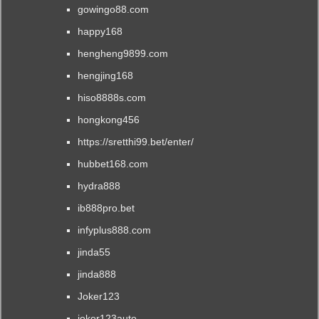
gowingo88.com
happy168
hengheng9899.com
hengjing168
hiso8888s.com
hongkong456
https://sretthi99.bet/enter/
hubbet168.com
hydra888
ib888pro.bet
infyplus888.com
jinda55
jinda888
Joker123
joker123auto