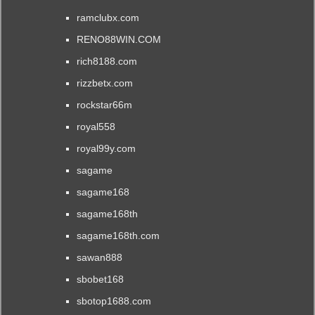
ramclubx.com
RENO88WIN.COM
rich8188.com
rizzbetx.com
rockstar66m
royal558
royal99y.com
sagame
sagame168
sagame168th
sagame168th.com
sawan888
sbobet168
sbotop1688.com