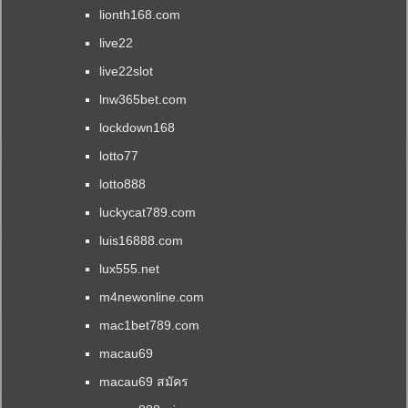
lionth168.com
live22
live22slot
lnw365bet.com
lockdown168
lotto77
lotto888
luckycat789.com
luis16888.com
lux555.net
m4newonline.com
mac1bet789.com
macau69
macau69 สมัคร