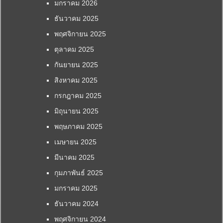
มกราคม 2026
ธันวาคม 2025
พฤศจิกายน 2025
ตุลาคม 2025
กันยายน 2025
สิงหาคม 2025
กรกฎาคม 2025
มิถุนายน 2025
พฤษภาคม 2025
เมษายน 2025
มีนาคม 2025
กุมภาพันธ์ 2025
มกราคม 2025
ธันวาคม 2024
พฤศจิกายน 2024