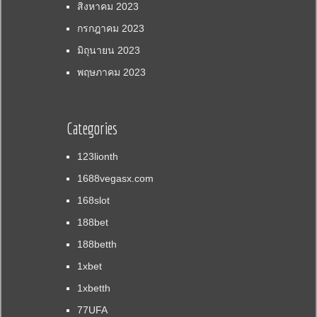
สิงหาคม 2023
กรกฎาคม 2023
มิถุนายน 2023
พฤษภาคม 2023
Categories
123lionth
1688vegasx.com
168slot
188bet
188betth
1xbet
1xbetth
77UFA