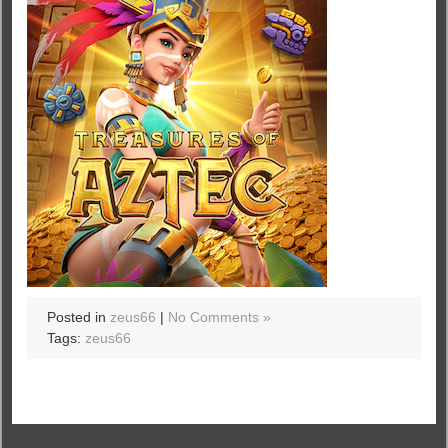
Posted in
zeus66
|
No Comments »
Tags:
zeus66