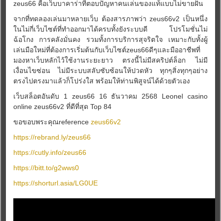
zeus66 คือเว็บบาคาร่าที่ตอบปัญหาคนเล่นของแท้แบบไม่ขายฝัน
จากที่ทดลองเล่นมาหลายเว็บ ต้องสารภาพว่า zeus66v2 เป็นหนึ่ง
ในไม่กี่เว็บไซต์ที่ทำออกมาได้ครบทั้งยังระบบดี โปรโมชั่นไม่
ฉ้อโกง การคลังมั่นคง รวมทั้งการบริการสุจริตใจ เหมาะกับทั้งผู้
เล่นมือใหม่ที่ต้องการเริ่มต้นกับเว็บไซต์zeus66ดีๆและมืออาชีพที่
มองหาเว็บหลักไว้ใช้งานระยะยาว ตรงนี้ไม่มีสคริปต์ล็อก ไม่มี
เงื่อนไขซ่อน ไม่มีระบบสลับซับซ้อนให้ปวดหัว ทุกๆสิ่งทุกๆอย่าง
ตรงไปตรงมาแล้วก็โปร่งใส พร้อมให้ท่านพิสูจน์ได้ด้วยตัวเอง
เว็บสล็อตอันดับ 1 zeus66 16 ธันวาคม 2568 Leonel casino
online zeus66v2 ที่ดีที่สุด Top 84
ขอขอบพระคุณreference
zeus66v2
https://rebrand.ly/zeus66
https://cutly.info/zeus66
https://bitt.to/g2wws0
https://shorturl.asia/LG0UE