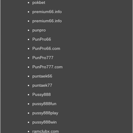
pokbet
premium66.info
premium66.info
punpro
PunPro66
PunPro66.com
PunPro777
PunPro777.com
puntaek66
puntaek77
Pussy888
pussy888fun
pussy888play
pussy888win
ramclubx.com