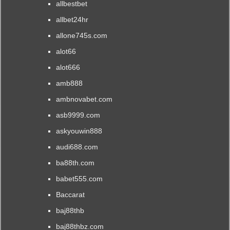
allbestbet
allbet24hr
allone745s.com
alot66
alot666
amb888
ambnovabet.com
asb9999.com
askyouwin888
audi688.com
ba88th.com
babet555.com
Baccarat
baj88thb
baj88thbz.com