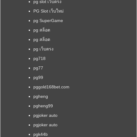
pg slot เว็บตรง
PG Slot เว็บใหม่
pg SuperGame
pg สล็อต
pg สล็อต
pg เว็บตรง
pg718
pg77
pg99
pggold168bet.com
pgheng
pgheng99
pgjoker auto
pgjoker auto
pgk44b