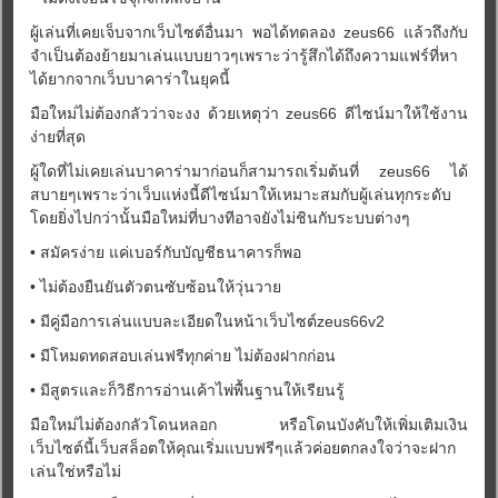
ผู้เล่นที่เคยเจ็บจากเว็บไซต์อื่นมา พอได้ทดลอง zeus66 แล้วถึงกับ
จำเป็นต้องย้ายมาเล่นแบบยาวๆเพราะว่ารู้สึกได้ถึงความแฟร์ที่หา
ได้ยากจากเว็บบาคาร่าในยุคนี้
มือใหม่ไม่ต้องกลัวว่าจะงง ด้วยเหตุว่า zeus66 ดีไซน์มาให้ใช้งาน
ง่ายที่สุด
ผู้ใดที่ไม่เคยเล่นบาคาร่ามาก่อนก็สามารถเริ่มต้นที่ zeus66 ได้
สบายๆเพราะว่าเว็บแห่งนี้ดีไซน์มาให้เหมาะสมกับผู้เล่นทุกระดับ
โดยยิ่งไปกว่านั้นมือใหม่ที่บางทีอาจยังไม่ชินกับระบบต่างๆ
• สมัครง่าย แค่เบอร์กับบัญชีธนาคารก็พอ
• ไม่ต้องยืนยันตัวตนซับซ้อนให้วุ่นวาย
• มีคู่มือการเล่นแบบละเอียดในหน้าเว็บไซต์zeus66v2
• มีโหมดทดสอบเล่นฟรีทุกค่าย ไม่ต้องฝากก่อน
• มีสูตรและก็วิธีการอ่านเค้าไพ่พื้นฐานให้เรียนรู้
มือใหม่ไม่ต้องกลัวโดนหลอก หรือโดนบังคับให้เพิ่มเติมเงิน
เว็บไซต์นี้เว็บสล็อตให้คุณเริ่มแบบฟรีๆแล้วค่อยตกลงใจว่าจะฝาก
เล่นใช่หรือไม่