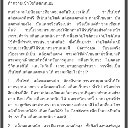
ทำความเข้าใจกันซักหน่อย
คนจำนวนไม่น้อยบางทีอาจจะสงสัยในประเด็นนี้ ว่าเว็บไซต์
สล็อตเครดิตฟรี ที่เป็นเว็บไซต์ สล็อตแตกหนัก ตามที่โฆษณา มัน
แตกหนักยังไง มันแตกจริงหรือเปล่า หรือเป็นแค่คำชวนเชื่อแค่
นั้น? วันนี้เราจะมาแจกแจงให้ทุกท่านได้รับรู้กันอย่างถ้วนหน้า
เพราะคำว่า สล็อตแตกหนัก การที่ สล็อตเว็บไซต์ตรง เว็บไซต์ไหน
ใช้คำนี้สำหรับการประชาสัมพันธ์ ซึ่งนี่ก็แปลว่า เว็บไซต์นั้นๆมี
ระบบระเบียบที่ได้รับมาตรฐานและมี Certificate รับรองจริง
เนื่องจากแม้เป็น สล็อตเว็บตรง การจะใช้คำโฆษณามั่วนิ่มบางที
อาจจะถูกเผิกถอนสิทธิ์สำหรับการดูและ สล็อตเว็บตรง ไปตลอด
ชีวิตเลยก็ได้ และในวันนี้ เราจะมาบอกทุกท่านว่า การที่จะเป็น
เว็บไซต์ สล็อตแตกหนัก ได้ ควรจะมีอะไรบ้าง!?
1. เว็บไซต์ สล็อตแตกหนัก ต้องมีระบบการควบคุมเกมที่ได้รับ
มาตรฐานมากกว่า สล็อตออนไลน์ สล็อตเว็บตรง ทั่วไป หรือกล่าว
อีกอย่างก็คือ มีความปลอดภัยและก็มาตรฐานที่สูงกว่ากำหนดอย่าง
มาก ถึงจะเป็น สล็อตแตกหนัก ได้ นอกเหนือจากนี้ มาตรฐานที่ว่า
มา จะถูกพิจรณาผ่านกระบวนการขององค์กรคาสิโนโลกที่อเมริกา
แล้วก็ถ้าหากได้รับเลือก ก็จะได้รับใบ Certificate เพื่อเป็นการยืนยัน
ว่า เราเป็น สล็อตแตกหนัก ของแท้
2. สล็อตแตกหนัก ควรมีความปลอดภัยสูง ทั้งยังเรื่องของข้อมูล