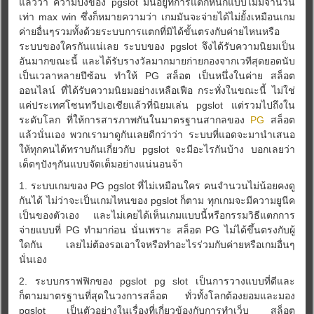
แล้วว่า ความปังของ pgslot มันอยู่ที่การแตกหนักแบบไม่มีจำนวน
เท่า max win ซึ่งก็หมายความว่า เกมมันจะจ่ายได้ไม่ยั้งเหมือนเกม
ค่ายอื่นๆรวมทั้งด้วยระบบการแตกที่มิได้ขั้นตรงกับค่ายไหนหรือ
ระบบของใครกันแน่เลย ระบบของ pgslot จึงได้รับความนิยมเป็น
อันมากขณะนี้ และได้รับรางวัลมากมายก่ายกองจากเวทีสุดยอดนับ
เป็นเวลาหลายปีซ้อน ทำให้ PG สล็อต เป็นหนึ่งในค่าย สล็อต
ออนไลน์ ที่ได้รับความนิยมอย่างเหลือเฟือ กระทั่งในขณะนี้ ไม่ใช่
แค่ประเทศโซนทวีปเอเชียแล้วที่นิยมเล่น pgslot แต่รวมไปถึงใน
ระดับโลก ที่ให้การสารภาพกันในมาตรฐานสากลของ
PG
สล็อต
แล้วนั่นเอง พวกเรามาดูกันเลยดีกว่าว่า ระบบที่แอดจะมานำเสนอ
ให้ทุกคนได้ทราบกันเกี่ยวกับ pgslot จะมีอะไรกันบ้าง บอกเลยว่า
เด็ดๆปังๆกันแบบจัดเต็มอย่างแน่นอนจ้า
1. ระบบเกมของ PG pgslot ที่ไม่เหมือนใคร คนจำนวนไม่น้อยคงดู
กันได้ ไม่ว่าจะเป็นเกมไหนของ pgslot ก็ตาม ทุกเกมจะมีความยูนีค
เป็นของตัวเอง และไม่เคยได้เห็นเกมแบบนี้หรือกรรมวิธีแตกการ
จ่ายแบบที่ PG ทำมาก่อน นั่นเพราะ สล็อต PG ไม่ได้ขึ้นตรงกับผู้
ใดกัน เลยไม่ต้องรอเอาใจหรือทำอะไรร่วมกับค่ายหรือเกมอื่นๆ
นั่นเอง
2. ระบบกราฟฟิกของ pgslot pg slot เป็นการวางแบบที่ดีและ
ก็ตามมาตรฐานที่สุดในวงการสล็อต ทั่วทั้งโลกต้องยอมและมอง
pgslot เป็นตัวอย่างในเรื่องที่เกี่ยวข้องกับการทำเว็บ สล็อต