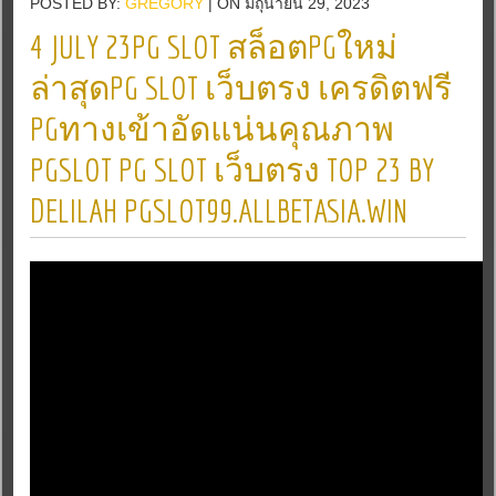
POSTED BY:
GREGORY
| ON มิถุนายน 29, 2023
4 JULY 23PG SLOT สล็อตPGใหม่
ล่าสุดPG SLOT เว็บตรง เครดิตฟรี
PGทางเข้าอัดแน่นคุณภาพ
PGSLOT PG SLOT เว็บตรง TOP 23 BY
DELILAH PGSLOT99.ALLBETASIA.WIN