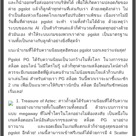
และก็นำออกหรือส่งออกจากบริษัทได้ เพื่อให้เกิดความปลอดภัยของ
ค่าย pgslot แล้วก็ลูกค้าทุกท่านที่เล่นกับเรา ด้วยเหตุดังกล่าว ไม่
จำเป็นต้องห่วงเรื่องคดโกงเกมหรือปรับอัตราแพ้ชนะ เนื่องจากไม่มี
วันพื้นที่ค่ายของ pgslot จะทำ รวมทั้งทำไม่ได้ด้วย ด้วยเหตุว่า
ระบบของเกม AI เป็นตัวกำหนดแล้วก็คำนวณทั้งหมดทุกอย่างด้วย
ตัวมันเอง ทำให้ระบบเกมของพวกเราค่าย pgslot เป็นมาตรฐาน
รวมทั้งเป็นกลางกับลูกค้าอย่างยิ่งที่สุดจ้า
แนะนำเกมที่ได้รับความนิยมสุดฮิตของ pgslot บอกเลยว่าแจ่มสุด!
Pgslot PG ได้รับความนิยมเป็นวงกว้างในทั้งโลก ในวงการของ
สล็อต ออนไลน์ ไม่มีใครไม่รู้ แล้วก็ทุกค่ายเกมสล็อตออนไลน์ต่างก็
ควรจะมีเกมยอดฮิตที่ผู้เล่นคนจำนวนไม่น้อยชอบใจแล้วก็วนกลับ
มาเล่นใหม่ สำหรับค่ายเรา PG สล็อต วันนี้พวกเราจะมาชี้แนะซัก
2 เกม เพื่อเป็นแนวทางให้กับชาวนักปั่น สล็อต มือใหม่กันซักหน่อย
เริ่มเลอ!
1. Treasure of Aztec: สาวถ้ำสุดได้รับความนิยมที่ได้รับความ
ยมอย่างมากมายทั้งในอดีตรวมทั้งตอนนี้ ด้วยระบบการจ่าย
แบบ megaway ที่ไม่ซ้ำใครในโลกอย่างไม่ต้องสงสัย เป็นหนึ่งใน
เกมสล็อตออนไลน์อันดับแรกๆของค่าย สล็อต PG มาอย่าง
ยาวนาน และยอดเยี่ยมในเกมที่แตกแล้วก็จ่ายสูงสุดของค่าย
pgslot อีกด้วย! เกมนี้สามารถเข้าฟรีเกมส์ได้ด้วยการมี 4 Scatter