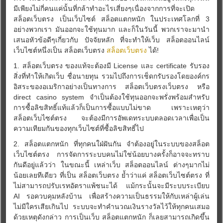
มีเพียงไม่กี่คนแค่นั้นที่กล้าทำอะไรเสี่ยงๆเนื่องจากการที่จะเปิด
สล็อตเว็บตรง เป็นเว็บไซต์ สล็อตแตกหนัก ในประเทศโลกที่ 3
อย่างพวกเรา มันออกจะใช้ทุนมาก และก็ในวันนี้ พวกเราจะมานำ
เสนอหัวข้อดีๆเกี่ยวกับ ปัจจัยหลัก ที่จะทำให้เว็บ สล็อตออนไลน์
เว็บไซต์หนึ่งเป็น สล็อตเว็บตรง
สล็อตเว็บตรง
ได้!
1. สล็อตเว็บตรง ของแท้จะต้องมี License และ certificate รับรอง
สิ่งที่ทำให้เกิดเว็บ ชื่อนายทุน รวมไปถึงการเช็ดกรับรองโดยองค์กร
อิสระของอเมริกาอย่างเป็นทางการ สล็อตเว็บตรงเว็บตรง หรือ
direct casino system จำเป็นต้องใช้ทุนออกจะพรั่งพร้อมสำหรับ
การซื้อลิขสิทธิ์แท้แล้วก็เป็นการซื้อแบบไม่ขาด เพราะเหตุว่า
สล็อตเว็บไซต์ตรง จะต้องมีการอัพเดทระบบตลอดเวลาเพื่อเป็น
ความเทียมกันของทุกเว็บไซต์ที่ซื้อลิขสิทธิ์ไป
2. สล็อตแตกหนัก ที่ทุกคนใฝ่ฝันกัน จำต้องอยู่ในระบบของสล็อต
เว็บไซต์ตรง การจัดการระบบคนไม่ใช่น้อยบางครั้งก็อาจจะทราบ
กันดีอยู่แล้วว่า ในขณะนี้ เหล่าเว็บ สล็อตออนไลน์ ต่างๆมากไม่
น้อยเลยทีเดียว ที่เป็น สล็อตเว็บตรง ย้ำว่าแค่ สล็อตเว็บไซต์ตรง ที่
ไม่สามารถปรับเรทอัตราแพ้ชนะได้ แม้กระนั้นจะมีระบบระเบียบ
AI รอควบคุมหลังบ้าน เพื่อสร้างความเป็นธรรมให้กับเหล่าผู้เล่น
ไม่มีใครเสียเกินไป ระบบจะทำคำนวณเงินรางวัลไว้ให้ทุกคนเสมอ
ด้วยเหตุดังกล่าว การเป็นเว็บ สล็อตแตกหนัก ก็เลยสามารถเกิดขึ้น