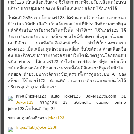
เกอร์123 เป็นสล็อตเว็บตรง จึงไม่สามารถที่จะปรับเปลี่ยนหรือปรับ
แก้ระบบการสุ่มเดาของ AI ด้านในเกมของ สล็อต โจ๊กเกอร์ได้
ในต้นปี 2565 เรา โจ๊กเกอร์123 ได้รับความไว้วางใจจากองการคา
สิโนโลก ให้เป็นเลิศในเว็บสล็อตออนไลน์ที่มีประสิทธิภาพมากที่สุด
แล้วก็สำหรับการรับรางวัลในครั้งนั้น ทำให้เรา โจ๊กเกอร์123 ได้
รับการยินยอมรับจากค่ายสล็อตออนไลน์ชื่อดังค่ายอื่นๆมากไม่น้อย
เลยทีเดียว รวมทั้งเกิดดิลจัดหนักขึ้น ทำให้เว็บของพวกเรา
joker123 เป็นเสมือนศูนย์รวมของสล็อตเว็บไซต์ตรง ค่ายสล็อตชื่อ
ดัง และก็ก่อนจบการรับรางวัลสาขาเว็บไซต์มาตรฐานโลกดอันดับ
หนี่ง พวกเรา โจ๊กเกอร์123 ยังได้รับ certificate ที่พูดว่าเป็นเว็บ
พนันสล็อตออนไลน์ที่ชอบธรรมรวมทั้งไม่มีอันตรายที่สุดเว็บนึงใน
สุดยอด ด้วยระบบการจัดการข้อมูลรวมทั้งการดูแลระบบ AI ของ
สล็อต โจ๊กเกอร์123 สถานที่ทำงานอย่างยุติธรรมและก็เต็มใจให้
บริการลูกค่าทุกคนที่สุดแรง
ทางเข้าjoker123 auto joker123 Joker123th.com 31
Joker123
กรกฎาคม 23 Gabriella casino online
joker123เว็บไหนดี Top 22
ขอขอบคุณอ้างอิงจาก
joker123
https://bit.ly/joker123th