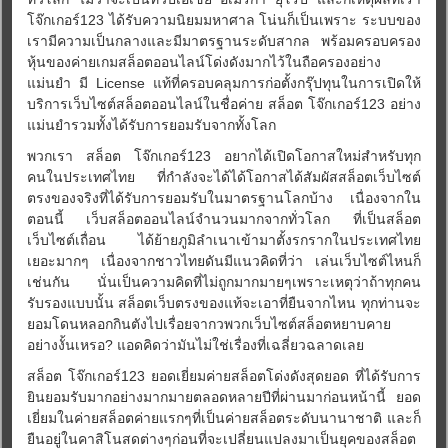
โจ๊กเกอร์123 ได้รับความนิยมมหาศาล โน่นก็เป็นเพราะ ระบบของ
เรามีความเป็นกลางและมีมาตรฐานระดับสากล พร้อมครอบครอง
หุ้นของค่ายเกมสล็อตออนไลน์โด่งดังมากไว้ในถือครองอย่าง
แม่นยำ มี License แท้ที่ครอบคลุมการก่อตั้งกรุ๊ปทุนในการเปิดให้
บริการเว็บไซต์สล็อตออนไลน์ในชื่อค่าย สล็อต โจ๊กเกอร์123 อย่าง
แม่นยำรวมทั้งได้รับการยอมรับจากทั้งโลก
พวกเรา สล็อต โจ๊กเกอร์123 อยากได้เปิดโอกาสใหม่สำหรับทุก
คนในประเทศไทย ที่กำลังจะได้ได้โอกาสได้สัมผัสสล็อตเว็บไซต์
ตรงของจริงที่ได้รับการยอมรับในมาตรฐานโลกบ้าง เนื่องจากใน
ตอนนี้ เว็บสล็อตออนไลน์จำนวนมากจากทั่วโลก ที่เป็นสล็อต
เว็บไซต์เถื่อน ได้ย้ายภูมิลำเนาเข้ามาตั้งรกรากในประเทศไทย
เยอะมากๆ เนื่องจากชาวไทยดันมีแนวคิดที่ว่า เล่นเว็บไซต์ไหนก็
เช่นกัน นั่นเป็นความคิดที่ไม่ถูกมากมายๆเพราะเหตุว่าถ้าทุกคน
รับรองแบบนั้น สล็อตเว็บตรงของแท้จะเอาที่ยืนจากไหน ทุกท่านจะ
ยอมโดนหลอกกินตังไปเรื่อยจากวพวกเว็บไซต์สล็อตหยาบคาย
อย่างงั้นเหรอ? แอดคิดว่ามันไม่ใช่เรื่องที่เฉลี่ยวฉลาดเลย
สล็อต โจ๊กเกอร์123 ยอดเยี่ยมค่ายสล็อตโด่งดังสุดยอด ที่ได้รับการ
ยินยอมรับมากอย่างมากมายตลอดหลายปีที่ผ่านมาก่อนหน้านี้ ยอด
เยี่ยมในค่ายสล็อตค่ายแรกๆที่เป็นค่ายสล็อตระดับนานาชาติ และก็
ยืนอยู่ในคาสิโนสดต่างๆก่อนที่จะเปลี่ยนแปลงมาเป็นยุคของสล็อต