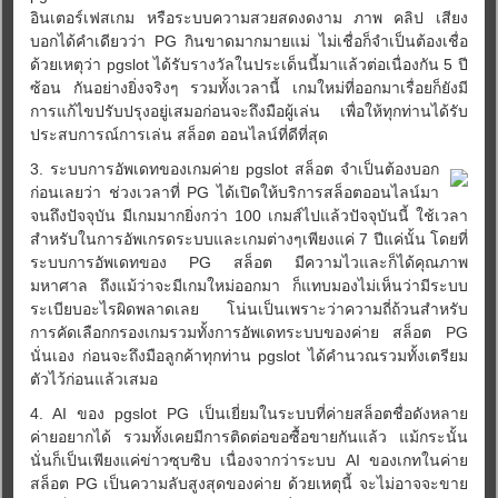
อินเตอร์เฟสเกม หรือระบบความสวยสดงดงาม ภาพ คลิป เสียง
บอกได้คำเดียวว่า PG กินขาดมากมายแม่ ไม่เชื่อก็จำเป็นต้องเชื่อ
ด้วยเหตุว่า pgslot ได้รับรางวัลในประเด็นนี้มาแล้วต่อเนื่องกัน 5 ปี
ซ้อน กันอย่างยิ่งจริงๆ รวมทั้งเวลานี้ เกมใหม่ที่ออกมาเรื่อยก็ยังมี
การแก้ไขปรับปรุงอยู่เสมอก่อนจะถึงมือผู้เล่น เพื่อให้ทุกท่านได้รับ
ประสบการณ์การเล่น สล็อต ออนไลน์ที่ดีที่สุด
3. ระบบการอัพเดทของเกมค่าย pgslot สล็อต จำเป็นต้องบอก
ก่อนเลยว่า ช่วงเวลาที่ PG ได้เปิดให้บริการสล็อตออนไลน์มา
จนถึงปัจจุบัน มีเกมมากยิ่งกว่า 100 เกมส์ไปแล้วปัจจุบันนี้ ใช้เวลา
สำหรับในการอัพเกรดระบบและเกมต่างๆเพียงแค่ 7 ปีแค่นั้น โดยที่
ระบบการอัพเดทของ PG สล็อต มีความไวและก็ได้คุณภาพ
มหาศาล ถึงแม้ว่าจะมีเกมใหม่ออกมา ก็แทบมองไม่เห็นว่ามีระบบ
ระเบียบอะไรผิดพลาดเลย โน่นเป็นเพราะว่าความถี่ถ้วนสำหรับ
การคัดเลือกกรองเกมรวมทั้งการอัพเดทระบบของค่าย สล็อต PG
นั่นเอง ก่อนจะถึงมือลูกค้าทุกท่าน pgslot ได้คำนวณรวมทั้งเตรียม
ตัวไว้ก่อนแล้วเสมอ
4. AI ของ pgslot PG เป็นเยี่ยมในระบบที่ค่ายสล็อตชื่อดังหลาย
ค่ายอยากได้ รวมทั้งเคยมีการติดต่อขอซื้อขายกันแล้ว แม้กระนั้น
นั่นก็เป็นเพียงแค่ข่าวซุบซิบ เนื่องจากว่าระบบ AI ของเกทในค่าย
สล็อต PG เป็นความลับสูงสุดของค่าย ด้วยเหตุนี้ จะไม่อาจจะขาย