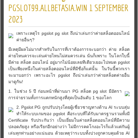
PGSLOT99.ALLBETASIA.WIN 1 SEPTEMBER
2023
เพราะเหตุไร pgslot pg slot ถึงน่าเล่นกว่าค่ายสล็อตออนไลน์
ค่ายอื่นๆ?
มีเหตุมีผลไม่มากสำหรับในการที่เราต้องการจะบอกว่า ค่าย สล็อต
ค่ายไหนควรจะเล่นค่ายไหนไม่สมควรเล่น นั่นก็เพราะ ในโลกใบนี้
มีค่าย สล็อต ออนไลน์ อยู่มากไม่น้อยเลยทีเดียวเยอะไปหมด pgslot
เป็นเพียงหนึ่งในค่ายสล็อตออนไลน์ที่มีชื่อก็แค่นั้น ในวันนี้พวกเรา
จะมาบอกว่า เพราะอะไร pgslot ถึงน่าเล่นกว่าค่ายสล็อตค่ายอื่น
มาดูกัน!
1. ในช่วง 5 ปี ก่อนหน้าที่ผ่านมา PG สล็อต pg slot มีอัตรา
การจ่ายรวมทั้งการแตกหนักสูงที่สุดเป็นอันดับ 1 ของโลก
2. Pgslot PG ถูกปรับปรุงโดยผู้เชี่ยวชาญทางด้าน AI ระบบสุ่ม
ทำให้ระบบเกมของ pgslot คือระบบที่ได้รับมาตรฐานรวมทั้งมี
Certificate รับประกันว่า เป็นเยี่ยมในค่ายสล็อตออนไลน์ที่มีความ
ปลอดภัยสูง หรือเรียกอีกอย่างว่า ไม่มีการคดโกงอะไรก็แล้วแต่กันผู้
เล่นทุกท่านอย่างแน่นอน ด้วยเหตุว่าระบบทั้งปวงถูกควบคุมด้วย AI