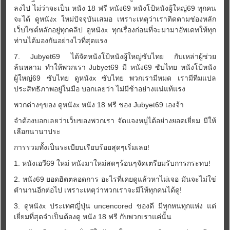
ลงไป ไม่ว่าจะเป็น หนัง 18 ฟรี หนัง69 หนังโป้หนังผู้ใหญ่69 ทุกคน
จะได้ ดูหนังx ใหม่ปัจจุบันเสมอ เพราะเหตุว่าเราติดตามช่องหลัก
เว็บไซต์หลักอยู่ทุกคลิป ดูหนังx ทุกเรื่องก่อนที่จะมามาอัพเดทให้ทุก
ท่านได้มองกันอย่างไวที่สุดแรง
7. Jubyet69 ได้จัดหนังโป้หนังผู้ใหญ่ซับไทย กับเหล่าผู้ช่วย
ล้นหลาม ทำให้พวกเรา Jubyet69 มี หนัง69 ซับไทย หนังโป้หนัง
ผู้ใหญ่69 ซับไทย ดูหนังx ซับไทย พวกเรามีหมด เรามีทีมแปล
ประสิทธิภาพอยู่ในมือ บอกเลยว่า ไม่มีช้าอย่างแน่แท้แรง
พวกต่างๆของ ดูหนังx หนัง 18 ฟรี ชอง Jubyet69 เองจ้า
จำต้องบอกเลยว่าเว็บของพวกเรา จัดแจงหมู่ได้อย่างยอดเยี่ยม มีให้
เลือกนานาประ
การรวมทั้งเป็นระเบียบเรียบร้อยสุดๆเริ่มเลย!
1. หนังเอวี69 ใหม่ หนังมาใหม่สดๆร้อนๆจัดเตรียมรับการกระทบ!
2. หนัง69 ยอดฮิตตลอดการ อะไรที่เคยดูแล้วหาไม่เจอ มันจะไม่ใข่
ตำนานอีกต่อไป เพราะเหตุว่าพวกเราจะมีให้ทุกคนได้ดู!
3. ดูหนังx ประเทศญี่ปุ่น uncencored ของดี มีทุกหนทุกแห่ง แต่
เยี่ยมที่สุดจำเป็นต้องดู หนัง 18 ฟรี กับพวกเราแค่นั้น