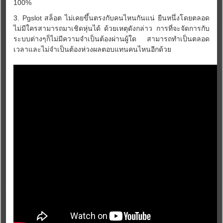
100%
3. Pgslot สล็อต ไม่เคยขึ้นตรงกับคนไหนกันแน่ ยืนหนึ่งโดยตลอด
ไม่มีใครสามารถมาเชิดหุ่นได้ ด้วยเหตุดังกล่าว การที่จะจัดการกับ
ระบบต่างๆก็ไม่มีความจำเป็นต้องผ่านผู้ใด สามารถทำเป็นตลอด
เวลาและไม่จำเป็นต้องห่วงผลตอบแทนคนไหนอีกด้วย