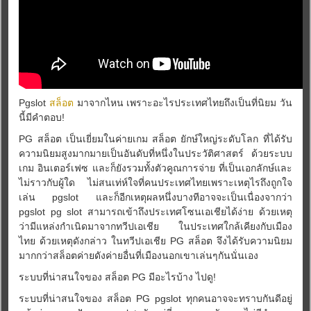
Pgslot
สล็อต
มาจากไหน เพราะอะไรประเทศไทยถึงเป็นที่นิยม วัน
นี้มีคำตอบ!
PG สล็อต เป็นเยี่ยมในค่ายเกม สล็อต ยักษ์ใหญ่ระดับโลก ที่ได้รับ
ความนิยมสูงมากมายเป็นอันดับที่หนึ่งในประวัติศาสตร์ ด้วยระบบ
เกม อินเตอร์เฟซ และก็ยังรวมทั้งตัวคูณการจ่าย ที่เป็นเอกลักษ์และ
ไม่ราวกับผู้ใด ไม่สนเท่ห์ใจที่คนประเทศไทยเพราะเหตุไรถึงถูกใจ
เล่น pgslot และก็อีกเหตุผลหนึ่งบางทีอาจจะเป็นเนื่องจากว่า
pgslot pg slot สามารถเข้าถึงประเทศโซนเอเชียได้ง่าย ด้วยเหตุ
ว่ามีแหล่งกำเนิดมาจากทวีปเอเชีย ในประเทศใกล้เคียงกับเมือง
ไทย ด้วยเหตุดังกล่าว ในทวีปเอเชีย PG สล็อต จึงได้รับความนิยม
มากกว่าสล็อตค่ายดังค่ายอื่นที่เมืองนอกเขาเล่นๆกันนั่นเอง
ระบบที่น่าสนใจของ สล็อต PG มีอะไรบ้าง ไปดู!
ระบบที่น่าสนใจของ สล็อต PG pgslot ทุกคนอาจจะทราบกันดีอยู่