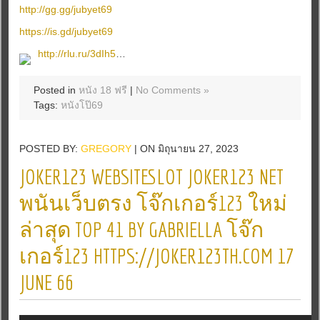
http://gg.gg/jubyet69
https://is.gd/jubyet69
http://rlu.ru/3dIh5
…
Posted in
หนัง 18 ฟรี
|
No Comments »
Tags:
หนังโป๊69
POSTED BY:
GREGORY
| ON มิถุนายน 27, 2023
JOKER123 WEBSITESLOT JOKER123 NET
พนันเว็บตรง โจ๊กเกอร์123 ใหม่
ล่าสุด TOP 41 BY GABRIELLA โจ๊ก
เกอร์123 HTTPS://JOKER123TH.COM 17
JUNE 66