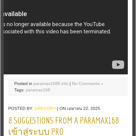
Posted in
paramax1688.info
|
No Comments »
Tags:
paramax168
POSTED BY:
GREGORY
| ON เมษายน 22, 2025
8 SUGGESTIONS FROM A PARAMAX168
เข้าสู่ระบบ PRO