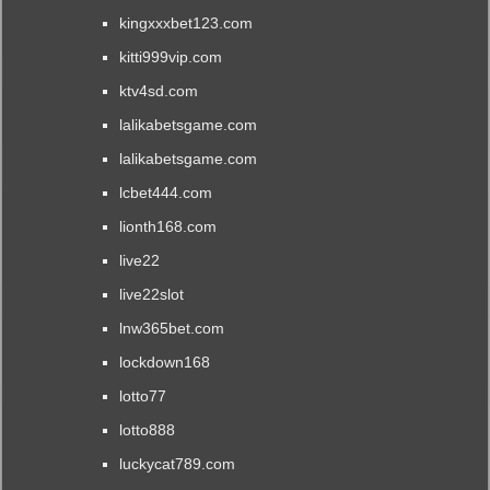
kingxxxbet123.com
kitti999vip.com
ktv4sd.com
lalikabetsgame.com
lalikabetsgame.com
lcbet444.com
lionth168.com
live22
live22slot
lnw365bet.com
lockdown168
lotto77
lotto888
luckycat789.com