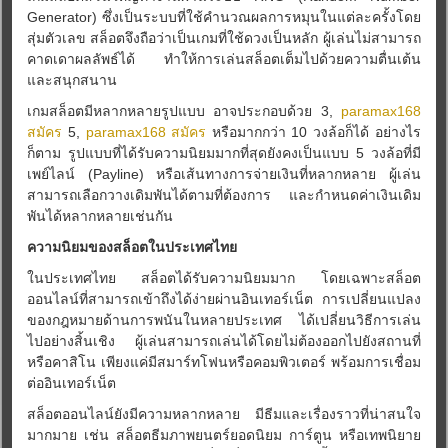
Generator) ซึ่งเป็นระบบที่ใช้คำนวณผลการหมุนในแต่ละครั้งโดย
สุ่มตัวเลข สล็อตจึงถือว่าเป็นเกมที่ใช้ดวงเป็นหลัก ผู้เล่นไม่สามารถ
คาดเดาผลลัพธ์ได้ ทำให้การเล่นสล็อตเต็มไปด้วยความตื่นเต้น
และสนุกสนาน
เกมสล็อตมีหลากหลายรูปแบบ อาจประกอบด้วย 3,
paramax168
สมัคร
5,
paramax168 สมัคร
หรือมากกว่า 10 วงล้อก็ได้ อย่างไร
ก็ตาม รูปแบบที่ได้รับความนิยมมากที่สุดยังคงเป็นแบบ 5 วงล้อที่มี
เพย์ไลน์ (Payline) หรือเส้นทางการจ่ายเงินที่หลากหลาย ผู้เล่น
สามารถเลือกวางเดิมพันได้ตามที่ต้องการ และกำหนดค่าเงินเดิม
พันได้หลากหลายเช่นกัน
ความนิยมของสล็อตในประเทศไทย
ในประเทศไทย สล็อตได้รับความนิยมมาก โดยเฉพาะสล็อต
ออนไลน์ที่สามารถเข้าถึงได้ง่ายผ่านอินเทอร์เน็ต การเปลี่ยนแปลง
ของกฎหมายด้านการพนันในหลายประเทศ ได้เปลี่ยนวิธีการเล่น
ไปอย่างสิ้นเชิง ผู้เล่นสามารถเล่นได้โดยไม่ต้องออกไปยังสถานที่
หรือคาสิโน เพียงแค่มีสมาร์ทโฟนหรือคอมพิวเตอร์ พร้อมการเชื่อม
ต่ออินเทอร์เน็ต
สล็อตออนไลน์ยังมีความหลากหลาย มีธีมและเรื่องราวที่น่าสนใจ
มากมาย เช่น สล็อตธีมภาพยนตร์ยอดนิยม การ์ตูน หรือเทพนิยาย