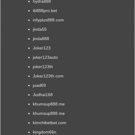
hydra888
ib888pro.bet
infyplus888.com
jinda55
jinda888
Joker123
joker123auto
joker123th
Joker123th.com
juad69
Judhai168
khumsup888.me
khumsup888.me
kimchibetbet.com
kingdom66n