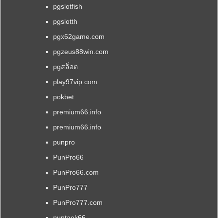
pgslotfish
pgslotth
pgx62game.com
pgzeus88win.com
pgสล็อต
play97vip.com
pokbet
premium66.info
premium66.info
punpro
PunPro66
PunPro66.com
PunPro777
PunPro777.com
puntaek66