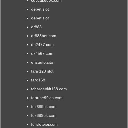
cupcake88x.com
debet slot
debet slot
dr888
dr888bet.com
du2477.com
ek4567.com
erisauto.site
fafa 123 slot
faro168
fcharoenkit168.com
fortune99vip.com
fox689ok.com
fox689ok.com
fullsloteiei.com