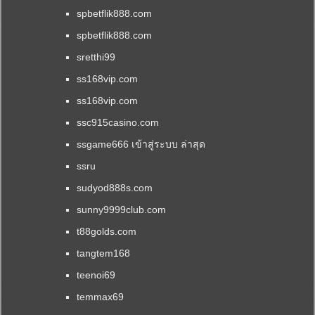
spbetflik888.com
spbetflik888.com
sretthi99
ss168vip.com
ss168vip.com
ssc915casino.com
ssgame666 เข้าสู่ระบบ ล่าสุด
ssru
sudyod888s.com
sunny9999club.com
t88golds.com
tangtem168
teenoi69
temmax69