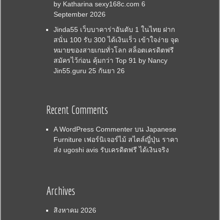
by Katharina sexy168c.com 6
September 2026
Jinda55 เว็บบาคาร่าอันดับ 1 ในไทย ฝาก
สนั่น 100 รับ 300 ได้เงินเร็ว เข้าใจง่าย จุด
หมายของสายเกมทั่วโลก สล็อตเครดิตฟรี
สมัครไว้ก่อน คุ้มกว่า Top 91 by Nancy
Jin55.guru 25 กันยา 26
Recent Comments
A WordPress Commenter
บน
Japanese
Furniture เฟอร์นิเจอร์ไม้ สไตล์ญี่ปุ่น ราคา
ส่ง ugoshi avis รับเครดิตฟรี ได้เงินจริง
Archives
สิงหาคม 2026