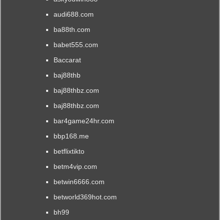
audi688.com
ba88th.com
babet555.com
Baccarat
baj88thb
baj88thbz.com
baj88thbz.com
bar4game24hr.com
bbp168.me
betflixtikto
betm4vip.com
betwin6666.com
betworld369hot.com
bh99