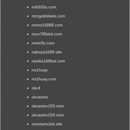
mib555s.com
mmgoldsbets.com
mono16888.com
mun789slot.com
mwin9s.com
nakoya1688.site
niseko168bet.com
no1huay
no1huay.com
okc4
okcasino
okcasino159.com
okcasino159.com
onesiamclub.site