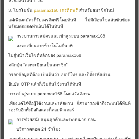
หวยออนไลน์ 1 วัน
3. โปรโมชั่น
paramax168 เครดิตฟรี
สำหรับสมาชิกใหม่
แค่เพียงสมัครก็รับเครดิตฟรีโดยทันที ไม่มีเงื่อนไขสลับซับซ้อน
พร้อมต่อยอดทำเงินได้ในทันที
กระบวนการสมัครและเข้าสู่ระบบ paramax168
ลงทะเบียนง่ายข้างในไม่กี่นาที
ไปสู่หน้าเว็บไซต์หลักของ paramax168
คลิกปุ่ม “ลงทะเบียนเป็นสมาชิก”
กรอกข้อมูลที่ต้อง เป็นต้นว่า เบอร์โทร และก็ตั้งรหัสผ่าน
ยืนยัน OTP แล้วก็เริ่มต้นใช้งานได้ทันที
การเข้าสู่ระบบ paramax168 โดยสวัสดิภาพ
เพียงแค่ใส่ชื่อผู้ใช้งานและรหัสผ่าน ก็สามารถเข้าถึงระบบได้ทันที
รองรับอีกทั้งมือถือและก็คอมพิวเตอร์
การช่วยสนับสนุนลูกค้าและระบบฝาก-ถอน
บริการตลอด 24 ชั่วโมง
คณะทำงานรอตอบแชทสด และช่วยเหลือทุกปัญหาอย่างมืออาชีพ