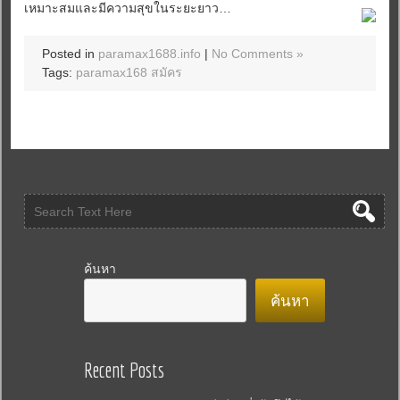
เหมาะสมและมีความสุขในระยะยาว
…
Posted in
paramax1688.info
|
No Comments »
Tags:
paramax168 สมัคร
ค้นหา
ค้นหา
Recent Posts