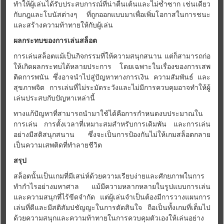
ทำให้ผู้เล่นได้รับประสบการณ์ที่น่าตื่นเต้นและไม่ซ้ำซาก เช่นเดียว
กับกฎและโบนัสต่างๆ ที่ถูกออกแบบมาเพื่อเพิ่มโอกาสในการชนะ
และสร้างความท้าทายให้กับผู้เล่น
ผลกระทบของการเล่นสล็อต
การเล่นสล็อตแม้เป็นกิจกรรมที่ให้ความสนุกสนาน แต่ก็สามารถก่อ
ให้เกิดผลกระทบได้หลายประการ โดยเฉพาะในเรื่องของการเสพ
ติดการพนัน ซึ่งอาจนำไปสู่ปัญหาทางการเงิน ความสัมพันธ์ และ
สุขภาพจิต การเล่นที่ไม่ระมัดระวังและไม่มีการควบคุมอาจทำให้ผู้
เล่นประสบกับปัญหาเหล่านี้
ทางแก้ปัญหาที่สามารถนำมาใช้ได้คือการกำหนดงบประมาณใน
การเล่น การตั้งเวลาที่เหมาะสมสำหรับการเดิมพัน และการเล่น
อย่างมีสติสนุกสนาน ซึ่งจะเป็นการป้องกันไม่ให้เกมสล็อตกลาย
เป็นความเสพติดที่ทำลายชีวิต
สรุป
สล็อตนั้นเป็นเกมที่มีเสน่ห์ด้วยความเรียบง่ายและศักยภาพในการ
ทำกำไรอย่างมหาศาล แม้มีความหลากหลายในรูปแบบการเล่น
และความสนุกที่ไร้ขีดจำกัด แต่ผู้เล่นจำเป็นต้องมีการวางแผนการ
เล่นที่ดีและมีสติสัมปชัญญะในการตัดสินใจ ถือเป็นทั้งเกมที่เต็มไป
ด้วยความสนุกและความท้าทายในการควบคุมตัวเองให้เล่นอย่าง