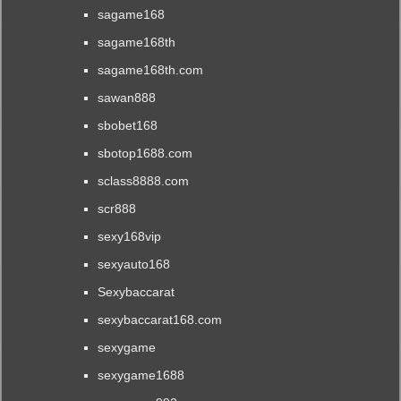
sagame168
sagame168th
sagame168th.com
sawan888
sbobet168
sbotop1688.com
sclass8888.com
scr888
sexy168vip
sexyauto168
Sexybaccarat
sexybaccarat168.com
sexygame
sexygame1688