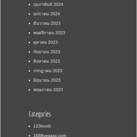
กุมภาพันธ์ 2024
มกราคม 2024
ธันวาคม 2023
พฤศจิกายน 2023
ตุลาคม 2023
กันยายน 2023
สิงหาคม 2023
กรกฎาคม 2023
มิถุนายน 2023
พฤษภาคม 2023
Categories
123lionth
1688vegasx.com