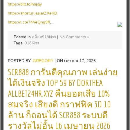
https://bitt.to/hsjxjy
https://shorturl.asia/ZXeKD
https://t.co/74VeQng9fI
…
Posted in
สล็อต918kiss
|
No Comments »
Tags:
918Kiss
POSTED BY:
GREGORY
| ON เมษายน 17, 2026
SCR888 การันตีคุณภาพ เล่นง่าย
ได้เงินจริง TOP 59 BY DORTHEA
ALLBET24HR.XYZ คืนยอดเสีย 10%
สมจริง เสียงดี กราฟฟิค 3D 10
ล้าน ก็ถอนได้ SCR888 ระบบดี
รางวัลไม่อั้น 16 เมษายน 2026