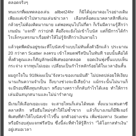
ตลอดจริงๆ
หนแรกที่ผมทดลองเล่น allbet24hr ก็มิได้มุ่งมาดอะไรอย่างเดิม
เพียงแค่เข้าไปหาเกมเล่นฆ่าเวลา เลือกสล็อตแนวคลาสสิกที่เล่น
กล้วยๆไม่ต้องคิดมากมาย แต่พอหมุนไปไม่กี่ตา ก็เริ่มมีความรู้สึกว่า
เกมมัน “แจกถี่” กว่าปกติ คือถึงจะยังไม่เข้าโบนัส แต่ก็มีการได้กำ
ไรเล็กๆแทรกมาเรื่อยทำให้ไม่รู้จักสึกว่าเงินหายไว
แล้วจุดพีคมันอยู่ขณะที่โบนัสเข้าแบบไม่ทันตั้งตัวอีกแล้ว ประมาณ
20 กว่าตา Scatter ลงครบ เข้าโหมดฟรีสปินในทันที รอบนั้นคือได้
ทั้งตัวคูณและก็สัญลักษณ์พิเศษออกตลอด ยอดเงินพุ่งขึ้นแบบเห็น
กระจ่าง จากทุนไม่เยอะ เปลี่ยนเป็นกำไรหลักร้อยได้ในเวลาอันสั้น
ผมถูกใจใน 918kissเป็น”จังหวะของเกมมันดี” ไม่ปลดปล่อยให้เงียบ
นานเกินความจำเป็น ถึงบางช่วงจะมีเสียบ้าง แม้กระนั้นไม่นานก็
จะมีรอบที่ดึงทุนกลับมา หรือบางคราวก็กลับกำไรได้เลย ทำให้การ
เล่นมันสนุกสนานและไม่น่ารำคาญ
มีเกมให้เลือกเยอะแยะ จะสายไหนก็เล่นได้หมด ทั้งแนวแฟนตาซี
คลาสสิก หรือธีมใหม่ๆทำให้ไม่ซ้ำซาก แล้วก็บางเกมก็มีฟีเจอร์
พิเศษที่ทำให้โบนัสเข้าไวขึ้น ยกตัวอย่างเช่น เพิ่มช่องทาง Scatter
หรือมีรอบสุ่มแจกฟรีสปิน ซึ่งนี้ล่ะที่ทำให้รู้สึกว่า “ได้โอกาสทำเงิน”
อยู่เสมอเวลา