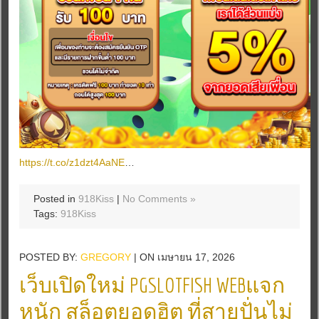
https://t.co/z1dzt4AaNE
…
Posted in
918Kiss
|
No Comments »
Tags:
918Kiss
POSTED BY:
GREGORY
| ON เมษายน 17, 2026
เว็บเปิดใหม่ PGSLOTFISH WEBแจก
หนัก สล็อตยอดฮิต ที่สายปั่นไม่