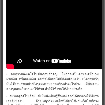
• ลดความลังเลใจในขั้นตอนสำคัญ: ไม่ว่าจะเป็นจังหวะเข้าเกม
ฝากเงิน หรือถอนเงิน ผมทำได้แบบไม่มีลังเลเลยครับ เนื่องจากว่า
มันใช้งานง่ายอย่างยิ่งๆผมทราบว่าจะต้องทำอะไรบ้าง มีขั้นตอน
ต่างๆคอยอธิบายเอาไว้ด้วย ทำให้ใช้งานได้ง่ายอย่างยิ่ง
• อยากอยู่ถัดไปเรื่อย: นี่เป็นสิ่งที่ผมรู้สึกหลังจากได้ทดลองใช้ทีแรก
เลยจ้ะขอรับ ด้วยเหตุว่าผมพอใจที่ได้มาใช้งานเว็บไซต์ตรง