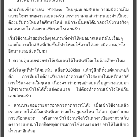
ประสบการณ์ที่ดียังไงบ้าง?
ตอนที่ผมเข้ามาเล่น 918kiss ใหม่ๆผมยอมรับเลยว่าผมมีความไม่
สบายใจมากพอควรเลยนะครับ เพราะว่าผมกลัวว่าตนเองจำเป็นจะ
ต้องปรับตัวใหม่หรือศึกษาใหม่ แม้กระนั้นพอได้มาลองใช้งานจริงๆ
ผมแทบจะไม่ต้องพากเพียรอะไรเลยครับ
เริ่มใช้งานง่ายอย่างยิ่งๆจนกระทั่งทำให้ผมอยากเล่นต่อไปเรื่อยๆ
และก็ความใกล้ชิดที่เกิดขึ้นก็ทำให้ผมใช้งานได้อย่างมีความสุขไป
อีกนานเลยล่ะครับผม
1. ความคุ้นเคยช่วยทำให้เริ่มเล่นได้ในทันทีโดยไม่ต้องศึกษาใหม่
หนึ่งในจุดที่ทำให้ผมเล่น สล็อต918kiss แล้วรู้สึกดีตั้งแต่แรกเลยก็
คือ การที่ผมไม่ต้องเสียเวลาทำความเข้าใจระบบใหม่หรือหาวิธี
การใช้แรงงานใดๆเลย เนื่องจากว่าทุกๆอย่างบนเว็บถูกวางแบบมา
ให้พวกเราเข้าใจได้ตั้งแต่ตอนแรก ไม่ต้องทำความเข้าใจใหม่กัน
เลยล่ะขอรับ
• ส่วนประกอบรายการอาหารคาดการณ์ได้: เมื่อเข้าใช้งานแล้ว
เราจะทายใจได้โดยทันทีเลยว่าอะไรอยู่ตรงไหน ได้แก่ ปุ่มเข้าเกม
การเลือกหมวด หรือการเข้าใช้งานฟังก์ชันต่างๆเนื่องจากว่าเว็บ
ตรงวางแบบมาโดยยึดพฤติกรรมการใช้แรงงานจริง ทำให้ไม่เสียเว
ล่ำเวลาอีกด้วย