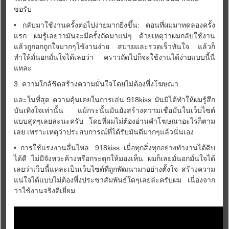
ขอรับ
• กลับมาใช้งานครั้งต่อไปง่ายมากยิ่งขึ้น: ตอนที่ผมมาทดลองครั้ง
แรก ผมรู้เลยว่ามันจะมีครั้งถัดมาแน่ๆ ด้วยเหตุว่าผมกลับใช้งาน
แล้วถูกอกถูกใจมากๆใช้งานง่าย สบายและรวดเร็วทันใจ แล้วก็
ทำให้มั่นอกมั่นใจได้เลยว่า คราวถัดไปก็จะใช้งานได้ง่ายแบบนี้นี่
แหละ
3. ความใกล้ชิดสร้างความมั่นใจโดยไม่ต้องพึ่งโฆษณา
และในที่สุด ความคุ้นเคยในการเล่น 918kiss มันมิได้ทำให้ผมรู้สึก
บันเทิงใจเท่านั้น แม้กระนั้นมันยังสร้างความเชื่อมั่นในเว็บไซต์
แบบสุดๆเลยล่ะนะครับ โดยที่ผมไม่ต้องอ่านคำโฆษณาอะไรก็ตาม
เลย เพราะเหตุว่าประสบการณ์ที่ได้รับมันดีมากๆแล้วนั่นเอง
• การใช้แรงงานลื่นไหล: 918kiss เมื่อทุกสิ่งทุกอย่างทำงานได้ดิบ
ได้ดี ไม่มีจังหวะค้างหรือกระตุกให้มองเห็น ผมก็เลยมั่นอกมั่นใจได้
เลยว่าเว็บนี้แหละเป็นเว็บไซต์ที่ถูกพัฒนามาอย่างตั้งใจ สร้างความ
แน่ใจได้แบบไม่ต้องพึ่งประชาสัมพันธ์ใดๆเลยล่ะครับผม เนื่องจาก
ว่าใช้งานจริงดีเยี่ยม