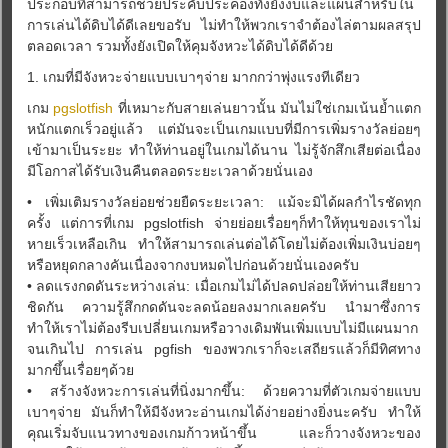
ประกอบที่สามารถช่วยประคับประคองทั้งยังงบและแผนสำหรับใน
การเล่นได้ดิบได้ดีเลยขอรับ ไม่ทำให้พวกเราจำต้องไล่ตามผลสรุป
ตลอดเวลา รวมทั้งยังเปิดให้คุมจังหวะได้ดิบได้ดีด้วย
1. เกมที่มีจังหวะจ่ายแบบเบาๆจ่าย มากกว่าพุ่งแรงทีเดียว
เกม
pgslotfish
ที่เหมาะกับสายเล่นยาวนั้น มันไม่ใช่เกมเน้นย้ำแตก
หนักแตกเร็วอยู่แล้ว แต่มันจะเป็นเกมแบบที่มีการเพิ่มรางวัลย่อยๆ
เข้ามาเป็นระยะ ทำให้ท่านอยู่ในเกมได้นาน ไม่รู้จักสึกเสียต่อเนื่อง
มีโอกาสได้รับเงินคืนตลอดระยะเวลาด้วยนั่นเอง
• เพิ่มเติมรางวัลย่อยช่วยยืดระยะเวลา: แม้จะมิได้ผลกำไรชัดทุก
ครั้ง แต่การที่เกม pgslotfish จ่ายย่อยเรื่อยๆก็ทำให้ทุนของเราไม่
หายเร็วเหลือเกิน ทำให้สามารถเล่นต่อได้โดยไม่ต้องเพิ่มเงินบ่อยๆ
หรือหยุดกลางคันเนื่องจากงบหมดไปก่อนด้วยนั่นเองครับ
• ลดแรงกดดันระหว่างเล่น: เมื่อเกมไม่ได้ปลดปล่อยให้ท่านเสียยาว
ชิดกัน ความรู้สึกกดดันจะลดน้อยลงมากเลยครับ นำมาซึ่งการ
ทำให้เราไม่ต้องรีบเปลี่ยนเกมหรือวางเดิมพันเพิ่มแบบไม่มีแผนมาก
จนเกินไป การเล่น pgfish ของพวกเราก็จะเสถียรแล้วก็มีทิศทาง
มากขึ้นเรื่อยๆด้วย
• สร้างจังหวะการเล่นที่นิ่งมากขึ้น: ด้วยความที่ตัวเกมจ่ายแบบ
เบาๆจ่าย มันก็ทำให้มีจังหวะอ่านเกมได้ง่ายอย่างยิ่งนะครับ ทำให้
คุณเริ่มจับแนวทางของเกมก้าวหน้าขึ้น และก็วางจังหวะของ