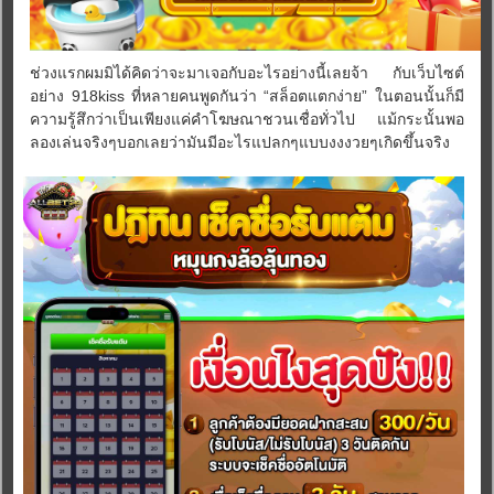
ช่วงแรกผมมิได้คิดว่าจะมาเจอกับอะไรอย่างนี้เลยจ้า กับเว็บไซต์
อย่าง 918kiss ที่หลายคนพูดกันว่า “สล็อตแตกง่าย” ในตอนนั้นก็มี
ความรู้สึกว่าเป็นเพียงแค่คำโฆษณาชวนเชื่อทั่วไป แม้กระนั้นพอ
ลองเล่นจริงๆบอกเลยว่ามันมีอะไรแปลกๆแบบงงงวยๆเกิดขึ้นจริง