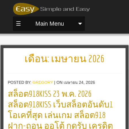
☰
Main Menu
เดือน:
เมษายน 2026
POSTED BY:
GREGORY
| ON เมษายน 24, 2026
สล็อต918KISS 23 พ.ค. 2026
สล็อต918KISS เว็บสล็อตอันดับ1
โอเคที่สุด เล่นเกม สล็อต918
ฝาก-ถอน ออโต้ กดรับ เครดิต