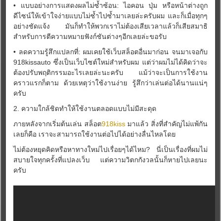
• แบบอย่างการแสดงผลไม่ซ้ำซ้อน: ไอคอน ปุ่ม หรือหน้าต่างถูก
ดีไซน์ให้เข้าใจง่ายแบบไม่ซ้ำไปซ้ำมาเลยล่ะครับผม และก็เมื่อทุกๆ
อย่างชัดแจ้ง มันก็ทำให้พวกเราไม่ต้องเสียเวลาแล้วก็เสียสมาธิ
สำหรับการตีความหมายฟังก์ชันต่างๆอีกเลยล่ะขอรับ
• ลดความรู้สึกแปลกที่: ผมเคยใช้เว็บสล็อตอื่นมาก่อน จนมาเจอกับ
918kissauto ซึ่งเป็นเว็บไซต์ใหม่สำหรับผม แต่ว่าผมไม่ได้คิดว่าจะ
ต้องปรับพฤติกรรมอะไรเลยล่ะนะครับ แม้ว่าจะเป็นการใช้งาน
คราวแรกก็ตาม ด้วยเหตุว่าใช้งานง่าย รู้สึกว่าเล่นต่อได้นานแน่ๆ
ครับ
2. ความใกล้ชิดทำให้ใช้งานตลอดแบบไม่มีสะดุด
ภายหลังจากเริ่มต้นเล่น สล็อต
918kiss
มาแล้ว สิ่งที่สำคัญไม่แพ้กัน
เลยก็คือ เราจะสามารถใช้งานต่อไปได้อย่างลื่นไหลโดย
ไม่ต้องหยุดคิดหรือหาทางใหม่ไปเรื่อยๆได้ไหม? นี่เป็นเรื่องที่ผมไม่
สบายใจทุกครั้งที่แปลงเว็บ แต่ความวิตกกังวลนั้นก็หายไปเลยนะ
ครับ