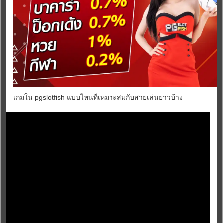
เกมใน pgslotfish แบบไหนที่เหมาะสมกับสายเล่นยาวบ้าง