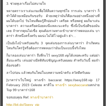
3. ช่วยทุเลาเรื่องไม่สบายใจ
หลายคราวเราเล่นเกมเพื่อให้ลืมความทุกข์ใจ การเล่น บาคาร่า ก็
ทำได้ด้วยเหมือนกันขอรับ ด้วยเหตุว่ามันก็คือเกมอย่างหนึ่งอย่างที่
ผมได้บอกไป วันไหนที่ผมรู้สึกอ่อนล้า เครียด หรือหดหู่ ผมก็มาเล่น
บาคาร่า ความเครียดน้อยลงนี่แหละนะครับ ซึ่งนี่เป็นข้อดีของมัน
เลย ถ้าหากคุณไม่เชื่อ คุณต้องรวมทางเข้าบาคาร่าทดลองเล่น บา
คาร่า สักหนึ่งครั้งครับ ผมน่ะไม่ได้โวอยู่แล้ว ฮ่า…
เป็นยังไงบ้างครับผมกับ 3 จุดเด่นของการเล่นบาคาร่า ถ้าเกิดคน
ไหนกันใคร่รู้หรือต้องการทดลองว่ามันเป็นแบบนี้จริงไหม
ก็มาลองเล่นบาคาร่า ถึงที่กะไว้ sexy168.vipได้เลยคะครับ แต่อย่า
ลืมนะครับ เล่นอย่างมีสติสัมปชัญญะครับผมผม สำหรับวันนี้ ผมจำ
ต้องขอตัว
ลาไปก่อน แล้วพบกันใหม่ในบทความหน้าครับ สวัสดีครับผม
[บาคาร่าเว็บใหญ่ ทางเข้า baccarat https://sexy168.vip 17
February 2023 Celeste คาสิโน
ทางเข้า sexybaccarat
แตกง่าย
Top 99 บาคาร่า168
ขอขอบคุณ Ref.
ทางเข้าบาคาร่า
http://bit.do/Ssexy_vip