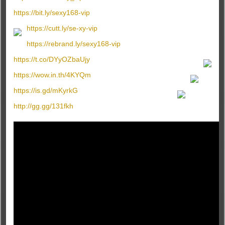
https://bit.ly/sexy168-vip
https://cutt.ly/se-xy-vip
https://rebrand.ly/sexy168-vip
https://t.co/DYyOZbaUjy
https://wow.in.th/4KYQm
https://is.gd/mKyrkG
http://gg.gg/131fkh