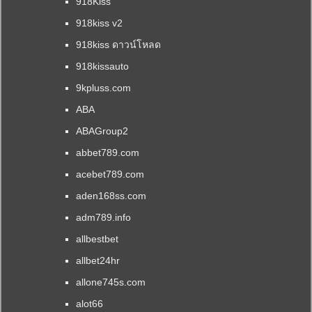
918Kiss
918kiss v2
918kiss ดาวน์โหลด
918kissauto
9kpluss.com
ABA
ABAGroup2
abbet789.com
acebet789.com
aden168ss.com
adm789.info
allbestbet
allbet24hr
allone745s.com
alot66