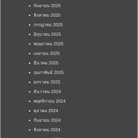
กันยายน 2025
สิงหาคม 2025
กรกฎาคม 2025
มิถุนายน 2025
พฤษภาคม 2025
เมษายน 2025
มีนาคม 2025
กุมภาพันธ์ 2025
มกราคม 2025
ธันวาคม 2024
พฤศจิกายน 2024
ตุลาคม 2024
กันยายน 2024
สิงหาคม 2024