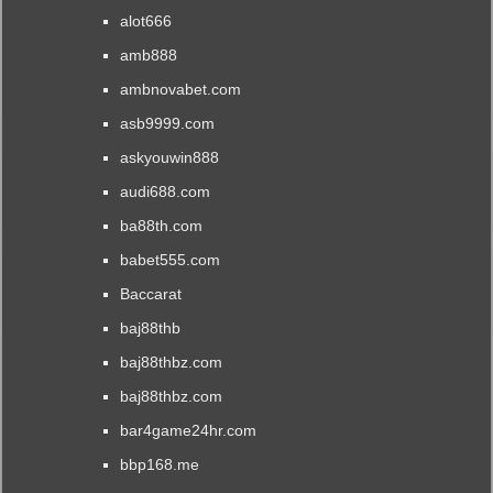
alot666
amb888
ambnovabet.com
asb9999.com
askyouwin888
audi688.com
ba88th.com
babet555.com
Baccarat
baj88thb
baj88thbz.com
baj88thbz.com
bar4game24hr.com
bbp168.me