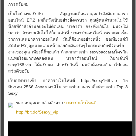
การครับผม
เป็นไงบ้างขอรับกับ สัญญาณเตือนว่าคุณกำลังติดบาคาร่า
ออนไลน์ EP.2 ผมก็หวังเป็นอย่างยิ่งครับว่า คุณผู้คนจำนวนไม่ใช้
น้อยที่กำลังอ่านอยู่จะไม่ติดเล่น บาคาร่า กระทั่งเกินไป ผมจะไม่
บอกว่า ถ้าหากเลิกไม่ได้ก็มาเล่นที่ บาคาร่าออนไลน์ เพราะผมเห็น
ว่าการเล่นบาคาร่าออนไลน์ มันก็คือเกมอย่างหนึ่ง ขอเพียงแค่มี
สติสัมปชัญญะและเอนหน้าจอยกับมันจริงๆไม่กระทบกับชีวิตหรือ
งานของคุณ เพียงนี้ก็พอแล้ว ถ้าหากทางเข้า sexybaccaratใครกัน
แน่พอใจอยากทดลองเล่น บาคาร่าออนไลน์ ก็มาเล่นที่
sexy168.vip ได้ครับผม สำหรับวันนี้ ผมจำต้องขอตัวลาไปก่อน
สวัสดีขอรับ
เว็บตรงทางเข้า บาคาร่าเว็บไหนดี https://sexy168.vip 15
มีนาคม 2566 Jonas คาสิโน ทางเข้าบาคาร่าลิ้งค์ทางเข้า Top 8
Sexy
ขอขอบคุณมากอ้างอิงจาก
บาคาร่าเว็บไหนดี
http://bit.do/Ssexy_vip