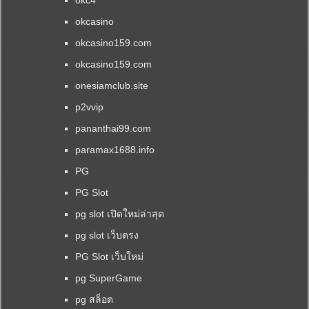
okc4
okcasino
okcasino159.com
okcasino159.com
onesiamclub.site
p2vvip
pananthai99.com
paramax1688.info
PG
PG Slot
pg slot เปิดใหม่ล่าสุด
pg slot เว็บตรง
PG Slot เว็บใหม่
pg SuperGame
pg สล็อต