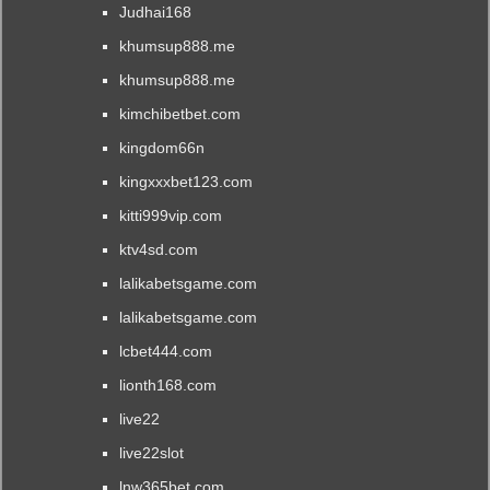
Judhai168
khumsup888.me
khumsup888.me
kimchibetbet.com
kingdom66n
kingxxxbet123.com
kitti999vip.com
ktv4sd.com
lalikabetsgame.com
lalikabetsgame.com
lcbet444.com
lionth168.com
live22
live22slot
lnw365bet.com