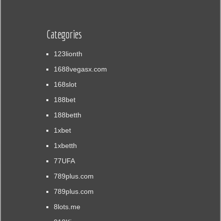
Categories
123lionth
1688vegasx.com
168slot
188bet
188betth
1xbet
1xbetth
77UFA
789plus.com
789plus.com
8lots.me