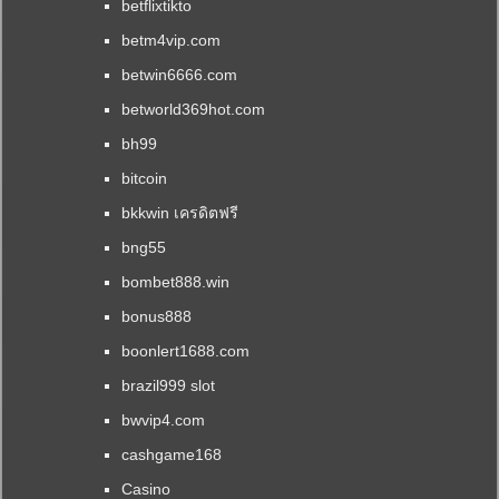
betflixtikto
betm4vip.com
betwin6666.com
betworld369hot.com
bh99
bitcoin
bkkwin เครดิตฟรี
bng55
bombet888.win
bonus888
boonlert1688.com
brazil999 slot
bwvip4.com
cashgame168
Casino