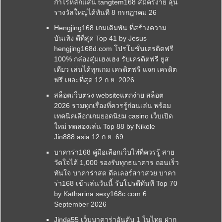
กำไรหลักแสน tangtem168 สมัครง่าย ลุ้น
รางวัลใหญ่ได้ทันที 8 กรกฎาคม 26
Hengjing168 เกมเดิมพัน ที่สร้างความ
บันเทิง ดีที่สุด Top 41 by Jesus
hengjing168d.com โปรโมชั่นเครดิตฟรี
100% กล่องสุ่มเฮงเฮง รับเครดิตฟรี ยูส
เดียว เล่นได้ทุกเกม เครดิตฟรี แจก เครดิต
ฟรี เยอะที่สุด 12 ก.ย. 2026
สล็อตเว็บตรง websiteแตกง่าย สล็อต
2026 รวมทุกเรื่องที่ควรรู้ก่อนเล่น พร้อม
เทคนิคเลือกเกมยอดนิยม casino เว็บเปิด
ใหม่ ทดลองเล่น Top 88 by Nikole
Jin888.asia 12 ก.ย. 69
บาคาร่า168 คู่มือเลือกเว็บไพ่ที่ควรรู้ สาย
วัดใจได้ 1,000 รองรับทุกธนาคาร ถอนเร็ว
ทันใจ บาคาร่าสด ดีลเลอร์สาวสวย บาคา
ร่า168 เข้าเล่นวันนี้ รับโปรดีทันที Top 70
by Katharina sexy168c.com 6
September 2026
Jinda55 เว็บบาคาร่าอันดับ 1 ในไทย ฝาก