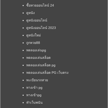
ซื้อหวยออนไลน์ 24
ดูหนัง
ดูหนังออนไลน์
ดูหนังออนไลน์ 2023
ดูหนังใหม่
ถูกหวย88
ทดลองเล่นpg
ทดลองเล่นสล็อต
ทดลองเล่นสล็อต pg
ทดลองเล่นสล็อต PG เว็บตรง
ทะเบียนรถสวย
ทางเข้า pg
ทางเข้าpg
ทำเว็บพนัน