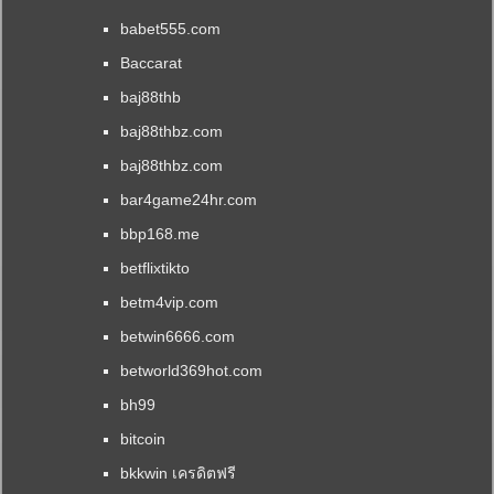
babet555.com
Baccarat
baj88thb
baj88thbz.com
baj88thbz.com
bar4game24hr.com
bbp168.me
betflixtikto
betm4vip.com
betwin6666.com
betworld369hot.com
bh99
bitcoin
bkkwin เครดิตฟรี