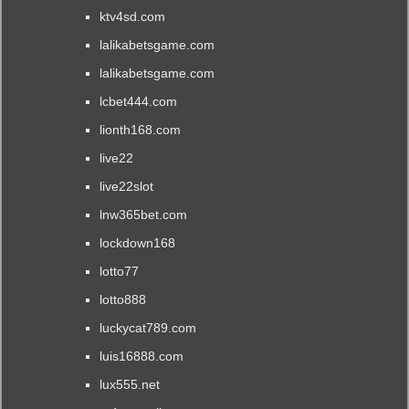
ktv4sd.com
lalikabetsgame.com
lalikabetsgame.com
lcbet444.com
lionth168.com
live22
live22slot
lnw365bet.com
lockdown168
lotto77
lotto888
luckycat789.com
luis16888.com
lux555.net