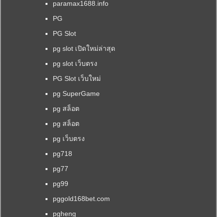
paramax1688.info
PG
PG Slot
pg slot เปิดใหม่ล่าสุด
pg slot เว็บตรง
PG Slot เว็บใหม่
pg SuperGame
pg สล็อต
pg สล็อต
pg เว็บตรง
pg718
pg77
pg99
pggold168bet.com
pgheng