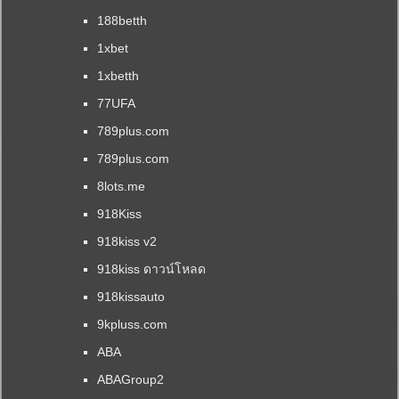
188betth
1xbet
1xbetth
77UFA
789plus.com
789plus.com
8lots.me
918Kiss
918kiss v2
918kiss ดาวน์โหลด
918kissauto
9kpluss.com
ABA
ABAGroup2