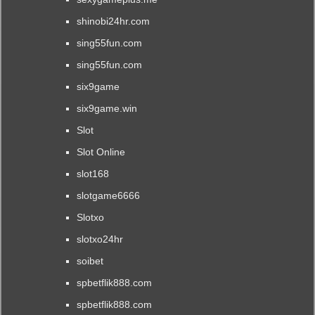
shinobi24hr.com
sing55fun.com
sing55fun.com
six9game
six9game.win
Slot
Slot Online
slot168
slotgame6666
Slotxo
slotxo24hr
soibet
spbetflik888.com
spbetflik888.com