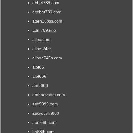
abbet789.com
acebet789.com
aden168ss.com
adm789.info
allbestbet
allbet24hr
allone745s.com
alot66
alot666
amb888
ambnovabet.com
asb9999.com
askyouwin888
audi688.com
ba88th.com