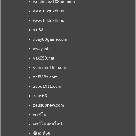
westbluez168bet.com
www.tuktukth.us
www.tuktukth.us
xin88
xpay88game.com
xway.info
yak699.net
yumyum168.com
zaf888s.com
zeed1911.com
zeus66
zeus88new.com
คาสิโน
คาสิโนออนไลน์
ซีเกมส์68