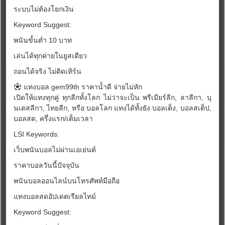
ระบบไม่ต้องโยกเงิน
Keyword Suggest:
พนันขั้นต่ำ 10 บาท
เล่นได้ทุกค่ายในยูสเดียว
ถอนได้จริง ไม่ติดเทิร์น
แทงบอล gem99th ราคาน้ำดี จ่ายไม่หัก
เปิดให้แทงทุกคู่ ทุกลีกทั้งโลก ไม่ว่าจะเป็น พรีเมียร์ลีก, ลาลีกา, บุ
นเดสลีกา, ไทยลีก, หรือ บอลโลก แทงได้ทั้งยัง บอลเต็ง, บอลสเต็ป,
บอลสด, ครึ่งแรก/เต็มเวลา
LSI Keywords:
เว็บพนันบอลไม่ผ่านเอเย่นต์
ราคาบอลวันนี้ปัจจุบัน
พนันบอลออนไลน์บนโทรศัพท์มือถือ
แทงบอลสดอัปเดตเรียลไทม์
Keyword Suggest: