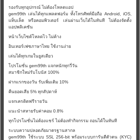
รองรับทุกอุปกรณ์ ไม่ต้องโหลดแอป
gem99th เล่นได้ทุกแพลตฟอร์ม ทั้งโทรศัพท์มือถือ Android, iOS,
แท็บเล็ต หรือคอมพิวเตอร์ เล่นผ่านเว็บได้ในทันที ไม่ต้องจัดตั้ง
แอปพลิเคชัน
หน้าเว็บไซต์โหลดไว ไม่ค้าง
อินเทอร์เฟซภาษาไทย ใช้งานง่าย
เล่นได้ทุกเกมในยูสเดียว
โปรโมชั่น gem99th แจกหนักทุกวี่วัน
สมาชิกใหม่รับโบนัส 100%
ฝากแรกของวัน รับเพิ่มเติม 10%
คืนยอดเสีย 5% ทุกสัปดาห์
แจกเครดิตฟรีรายวัน
แนะนำสหายรับค่าคอม 0.8%
ทุกโปรโมชั่นไม่ต้องแชร์ ไม่ต้องทำกิจกรรม ถอนได้ในทันที
ระบบความปลอดภัยมาตรฐานสากล
gem99th ใช้ระบบ SSL 256-bit พร้อมระบบการันตีตัวตน (KYC)