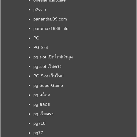
onesiamclub.site
p2vvip
pananthai99.com
paramax1688.info
PG
PG Slot
pg slot เปิดใหม่ล่าสุด
pg slot เว็บตรง
PG Slot เว็บใหม่
pg SuperGame
pg สล็อต
pg สล็อต
pg เว็บตรง
pg718
pg77