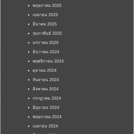
พฤษภาคม 2025
เมษายน 2025
มีนาคม 2025
กุมภาพันธ์ 2025
มกราคม 2025
ธันวาคม 2024
พฤศจิกายน 2024
ตุลาคม 2024
กันยายน 2024
สิงหาคม 2024
กรกฎาคม 2024
มิถุนายน 2024
พฤษภาคม 2024
เมษายน 2024