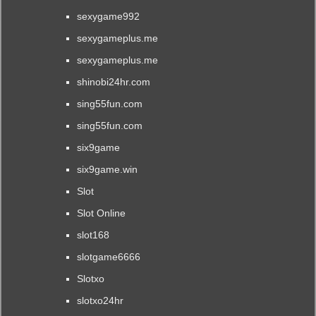
sexygame992
sexygameplus.me
sexygameplus.me
shinobi24hr.com
sing55fun.com
sing55fun.com
six9game
six9game.win
Slot
Slot Online
slot168
slotgame6666
Slotxo
slotxo24hr