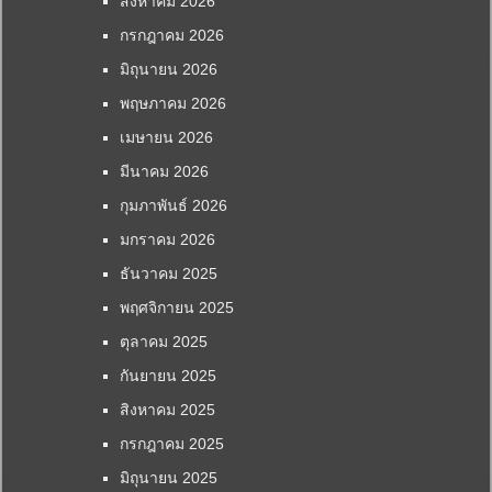
สิงหาคม 2026
กรกฎาคม 2026
มิถุนายน 2026
พฤษภาคม 2026
เมษายน 2026
มีนาคม 2026
กุมภาพันธ์ 2026
มกราคม 2026
ธันวาคม 2025
พฤศจิกายน 2025
ตุลาคม 2025
กันยายน 2025
สิงหาคม 2025
กรกฎาคม 2025
มิถุนายน 2025