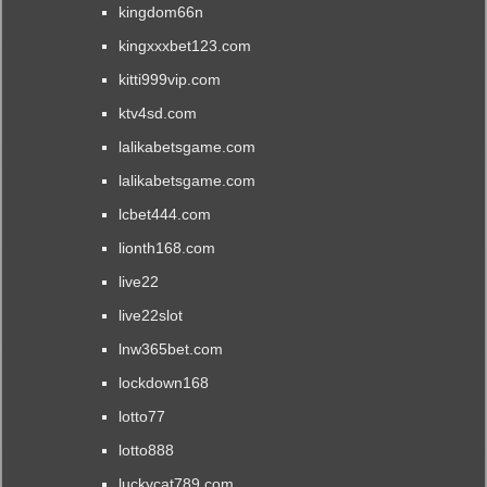
kingdom66n
kingxxxbet123.com
kitti999vip.com
ktv4sd.com
lalikabetsgame.com
lalikabetsgame.com
lcbet444.com
lionth168.com
live22
live22slot
lnw365bet.com
lockdown168
lotto77
lotto888
luckycat789.com