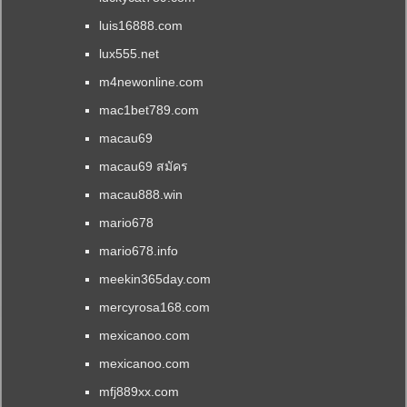
luis16888.com
lux555.net
m4newonline.com
mac1bet789.com
macau69
macau69 สมัคร
macau888.win
mario678
mario678.info
meekin365day.com
mercyrosa168.com
mexicanoo.com
mexicanoo.com
mfj889xx.com