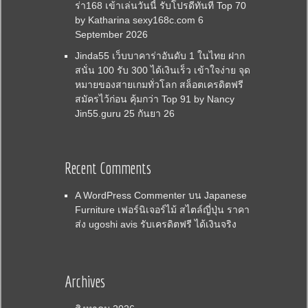
ร่า168 เข้าเล่นวันนี้ รับโปรดีทันที Top 70
by Katharina sexy168c.com 6
September 2026
Jinda55 เว็บบาคาร่าอันดับ 1 ในไทย ฝาก
สนั่น 100 รับ 300 ได้เงินเร็ว เข้าใจง่าย จุด
หมายของสายเกมทั่วโลก สล็อตเครดิตฟรี
สมัครไว้ก่อน คุ้มกว่า Top 91 by Nancy
Jin55.guru 25 กันยา 26
Recent Comments
A WordPress Commenter
บน
Japanese
Furniture เฟอร์นิเจอร์ไม้ สไตล์ญี่ปุ่น ราคา
ส่ง ugoshi avis รับเครดิตฟรี ได้เงินจริง
Archives