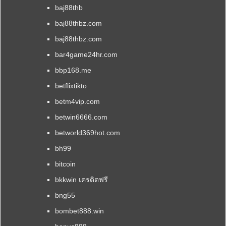
baj88thb
baj88thbz.com
baj88thbz.com
bar4game24hr.com
bbp168.me
betflixtikto
betm4vip.com
betwin6666.com
betworld369hot.com
bh99
bitcoin
bkkwin เครดิตฟรี
bng55
bombet888.win