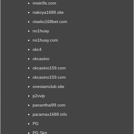
mwin9s.com
nakoya1688.site
niseko168bet.com
no1huay
no1huay.com
okc4
okcasino
okcasino159.com
okcasino159.com
onesiamclub.site
p2vvip
pananthai99.com
paramax1688.info
PG
PG Slot