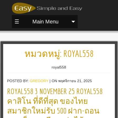
☰
Main Menu
หมวดหมู่:
ROYAL558
royal558
POSTED BY:
GREGORY
| ON พฤศจิกายน 21, 2025
ROYAL558 3 NOVEMBER 25 ROYAL558
คาสิโน ที่ดีที่สุด ของไทย
สมาชิกใหม่รับ 500 ฝาก-ถอน