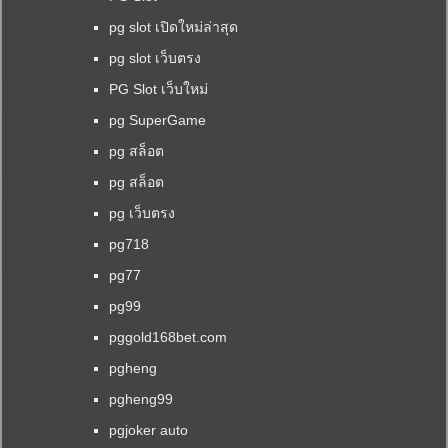
pg slot เปิดใหม่ล่าสุด
pg slot เว็บตรง
PG Slot เว็บใหม่
pg SuperGame
pg สล็อต
pg สล็อต
pg เว็บตรง
pg718
pg77
pg99
pggold168bet.com
pgheng
pgheng99
pgjoker auto