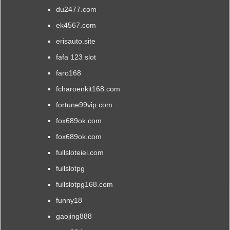
du2477.com
ek4567.com
erisauto.site
fafa 123 slot
faro168
fcharoenkit168.com
fortune99vip.com
fox689ok.com
fox689ok.com
fullsloteiei.com
fullslotpg
fullslotpg168.com
funny18
gaojing888