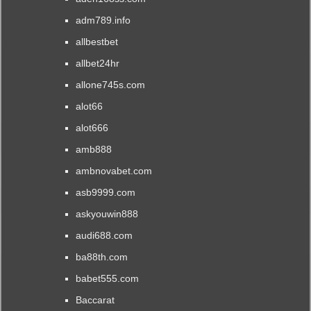
adm789.info
allbestbet
allbet24hr
allone745s.com
alot66
alot666
amb888
ambnovabet.com
asb9999.com
askyouwin888
audi688.com
ba88th.com
babet555.com
Baccarat