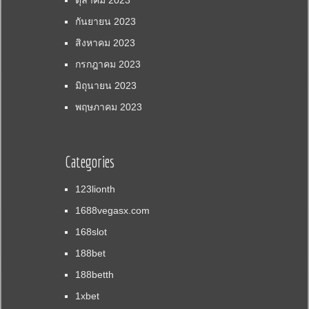
กันยายน 2023
สิงหาคม 2023
กรกฎาคม 2023
มิถุนายน 2023
พฤษภาคม 2023
Categories
123lionth
1688vegasx.com
168slot
188bet
188betth
1xbet