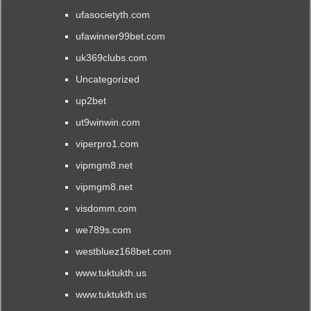
ufasocietyth.com
ufawinner99bet.com
uk369clubs.com
Uncategorized
up2bet
ut9winwin.com
viperpro1.com
vipmgm8.net
vipmgm8.net
visdomm.com
we789s.com
westbluez168bet.com
www.tuktukth.us
www.tuktukth.us