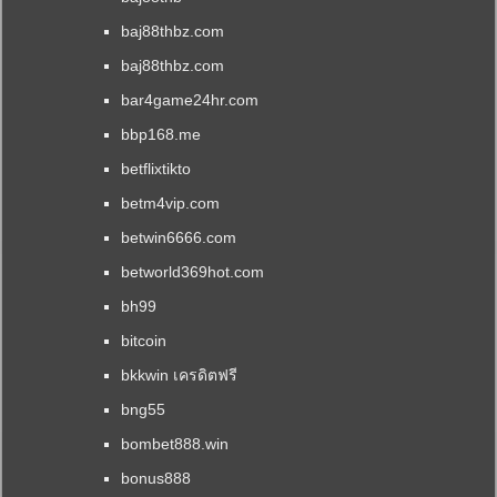
baj88thbz.com
baj88thbz.com
bar4game24hr.com
bbp168.me
betflixtikto
betm4vip.com
betwin6666.com
betworld369hot.com
bh99
bitcoin
bkkwin เครดิตฟรี
bng55
bombet888.win
bonus888