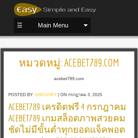
☰
Main Menu
หมวดหมู่:
ACEBET789.COM
acebet789.com
POSTED BY:
GREGORY
| ON กรกฎาคม 3, 2025
ACEBET789 เครดิตฟรี 4 กรกฎาคม
ACEBET789 เกมสล็อตภาพสวยคม
ชัดไม่มีขั้นต่ำทุกยอดแจ็คพอต