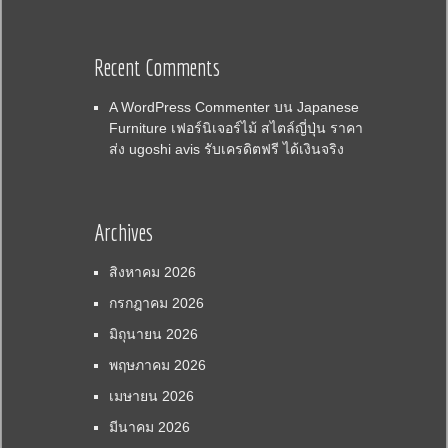
Recent Comments
A WordPress Commenter
บน
Japanese
Furniture เฟอร์นิเจอร์ไม้ สไตล์ญี่ปุ่น ราคา
ส่ง ugoshi avis รับเครดิตฟรี ได้เงินจริง
Archives
สิงหาคม 2026
กรกฎาคม 2026
มิถุนายน 2026
พฤษภาคม 2026
เมษายน 2026
มีนาคม 2026