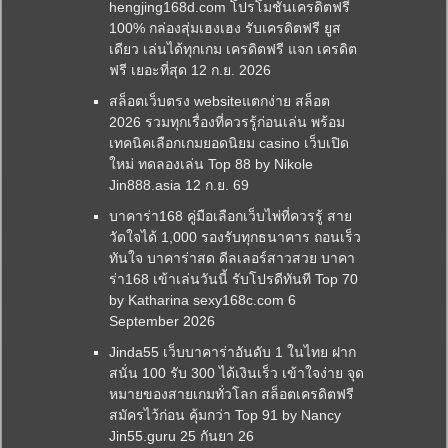
hengjing168d.com โปรโมชั่นเครดิตฟรี
100% กล่องสุ่มเฮงเฮง รับเครดิตฟรี ยูส
เดียว เล่นได้ทุกเกม เครดิตฟรี แจก เครดิต
ฟรี เยอะที่สุด 12 ก.ย. 2026
สล็อตเว็บตรง websiteแตกง่าย สล็อต
2026 รวมทุกเรื่องที่ควรรู้ก่อนเล่น พร้อม
เทคนิคเลือกเกมยอดนิยม casino เว็บเปิด
ใหม่ ทดลองเล่น Top 88 by Nikole
Jin888.asia 12 ก.ย. 69
บาคาร่า168 คู่มือเลือกเว็บไพ่ที่ควรรู้ สาย
วัดใจได้ 1,000 รองรับทุกธนาคาร ถอนเร็ว
ทันใจ บาคาร่าสด ดีลเลอร์สาวสวย บาคา
ร่า168 เข้าเล่นวันนี้ รับโปรดีทันที Top 70
by Katharina sexy168c.com 6
September 2026
Jinda55 เว็บบาคาร่าอันดับ 1 ในไทย ฝาก
สนั่น 100 รับ 300 ได้เงินเร็ว เข้าใจง่าย จุด
หมายของสายเกมทั่วโลก สล็อตเครดิตฟรี
สมัครไว้ก่อน คุ้มกว่า Top 91 by Nancy
Jin55.guru 25 กันยา 26