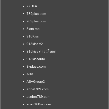
77UFA
789plus.com
789plus.com
8lots.me
918Kiss
918kiss v2
918kiss ดาวน์โหลด
918kissauto
9kpluss.com
ABA
ABAGroup2
abbet789.com
acebet789.com
aden168ss.com