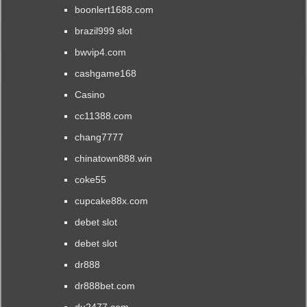
boonlert1688.com
brazil999 slot
bwvip4.com
cashgame168
Casino
cc11388.com
chang7777
chinatown888.win
coke55
cupcake88x.com
debet slot
debet slot
dr888
dr888bet.com