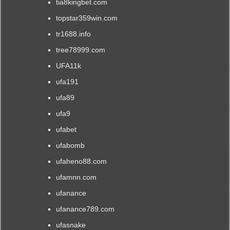
tia8kingbet.com
topstar359win.com
tr1688.info
tree78999.com
UFA11k
ufa191
ufa89
ufa9
ufabet
ufabomb
ufaheno88.com
ufamnn.com
ufanance
ufanance789.com
ufasnake