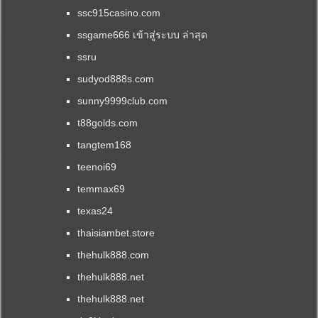
ssc915casino.com
ssgame666 เข้าสู่ระบบ ล่าสุด
ssru
sudyod888s.com
sunny9999club.com
t88golds.com
tangtem168
teenoi69
temmax69
texas24
thaisiambet.store
thehulk888.com
thehulk888.net
thehulk888.net