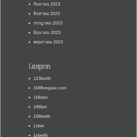
กันยายน 2023
สิงหาคม 2023
กรกฎาคม 2023
มิถุนายน 2023
พฤษภาคม 2023
Categories
123lionth
1688vegasx.com
168slot
188bet
188betth
1xbet
1xbetth