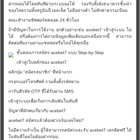
ฝากถอนได้โดยทันทีผ่านระบบออโต้ รองรับทั้งยังธนาคารชั้นนำ
ของไทยรวมทั้งทรูมันนี่วอลเล็ต ไม่มีอย่างต่ำ ไม่หักค่าธรรมเนียม
คณะทำงานซัพพอร์ตตลอด 24 ชั่วโมง
ถ้ามีปัญหาในการใช้งาน ยกตัวอย่างเช่น acebet7 เข้าสู่ระบบ ไม่
ได้ หรือต้องการไต่ถามข้อมูลเพิ่มเติมนอกเหนือจากนี้ สามารถ
ติดต่อทีมงานผ่านแชทสดหรือไลน์ได้ทุกเมื่อ
ขั้นตอนการสมัคร acebet7 แบบ Step-by-Step
เข้าสู่เว็บหลักของ acebet7
คลิกปุ่ม “สมัครสมาชิก” ที่หน้าแรก
กรอกเบอร์โทรศัพท์ รวมทั้งตั้งรหัสผ่าน
การันตีรหัส OTP ที่ได้รับผ่าน SMS
เข้าสู่ระบบเพื่อเริ่มการเดิมพันในทันที
ปัญหาที่มักพบเกี่ยวกับ acebet7
acebet7 สมัครแล้วต้องฝากเงินเลยไหม?
ไม่มีความจำเป็น ผู้ใช้สามารถสมัครและรับ acebet7 เครดิตฟรี ได้
ในทันทีโดยไม่ต้องฝากก่อน