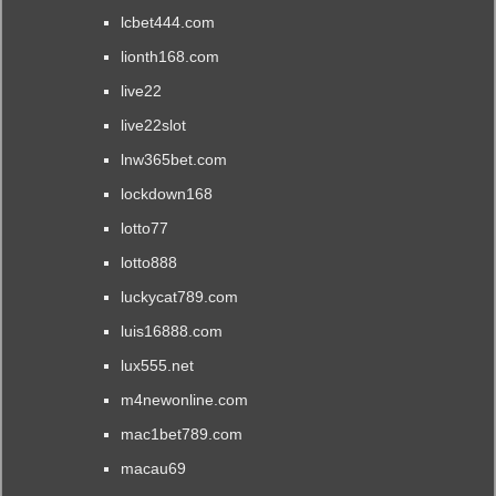
lcbet444.com
lionth168.com
live22
live22slot
lnw365bet.com
lockdown168
lotto77
lotto888
luckycat789.com
luis16888.com
lux555.net
m4newonline.com
mac1bet789.com
macau69