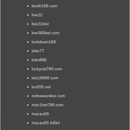
lionth168.com
live22
live22slot
lnw365bet.com
lockdown168
lotto77
lotto888
luckycat789.com
luis16888.com
lux555.net
m4newonline.com
mac1bet789.com
macau69
macau69 สมัคร