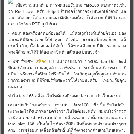
เพื่อความสนุกด้วย การทดสอบธีมเกม faro168 แปลกๆดังเช่น
ว่า Reel Love หรือ Hotpot ก็บางครั้งก็อาจจะเป็นตัวเลือกที่ดี แต่
ว่าถ้าเกิดอยากได้เล่นเกมแตกดีเพียงแค่นั้น ก็เลือกเกมที่มีรีวิวเยอะ
แยะแล้วก็ค่า RTP สูงได้เลย
• คุมเกมเองหรือปลดปล่อยออโต้: แม้คุณถูกใจเล่นด้วยตัวเอง มอง
หาเกมที่มีฟีเจอร์ตอบโต้กับคุณ ดังเช่น สะสมหรือปลดล็อก แม้
กระนั้นถ้าถูกใจปล่อยออโต้ล่ะก็ ให้ท่านเลือกเกมที่มีการจ่ายกลาง
ทางดีด้วย จะได้ไม่ต้องกดสปินด้วยตัวเองเป็นประจำ
• ฟีพบร์พิเศษ:
สล็อต168
แน่ๆครับผมว่า บางเกม faro168 จะมี
ฟีเจอร์ลับเฉพาะเกมอยู่แล้ว อาทิเช่น การเปลี่ยนเครื่องหมาย รี
สปิน หรือการซื้อฟีพบร์ฟรีสปินได้ ถ้าเกิดคุณถูกใจลูกเล่นจำนวน
มากก็มองหาเกมที่มีฟีพบร์พิเศษพวกนี้ได้เลยนะครับ เหมาะกับคุณ
แน่นอน
ทำไม faro168 สล็อตเว็บไซต์ตรงถึงแตกบ่อยมากกว่าเว็บเอเย่นต์
เคยสงสัยกันไหมครับว่า การเล่น faro168 ซึ่งเป็นเว็บไซต์นั่น
เพราะอะไรถึงแตกหลายครั้งกว่าเว็บไซต์เอเย่นต์? ผมมั่นใจว่าควร
จะมีคนเคยสงสัยหรือเสนอคำถามนี้แน่นอน จำต้องบอกก่อนเลยว่า
faro slot 168 เป็นเว็บไซต์ตรงที่มีลิขสิทธิ์แท้จากค่ายเกมต่างๆทุก
ค่าย มาพร้อมเกมสล็อตลิขสิทธิ์แท้ที่ส่งตรงจากค่ายเกมโดยเฉพาะ