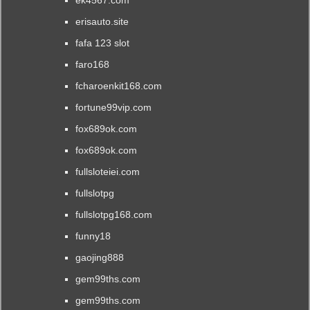
ek4567.com
erisauto.site
fafa 123 slot
faro168
fcharoenkit168.com
fortune99vip.com
fox689ok.com
fox689ok.com
fullsloteiei.com
fullslotpg
fullslotpg168.com
funny18
gaojing888
gem99ths.com
gem99ths.com