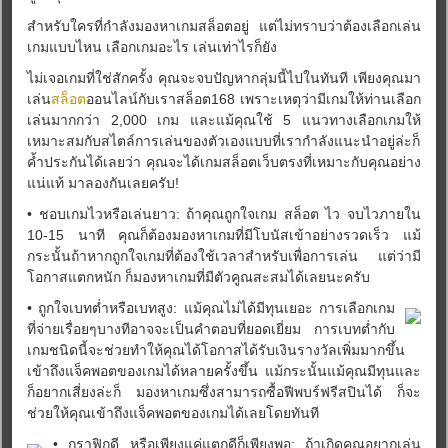
สำหรับใครที่กำลังมองหาเกมสล็อตอยู่ แต่ไม่ทราบว่าต้องเลือกเล่น
เกมแบบไหน เลือกเกมอะไร เล่นเท่าไรก็ยัง
ไม่เจอเกมที่ใช่สักครั้ง คุณจะจบปัญหากลุ่มนี้ไปในทันที เพียงคุณมา
เล่น
สล็อต
ออนไลน์กับเราสล็อต168 เพราะเหตุว่ามีเกมให้ท่านเลือก
เล่นมากกว่า 2,000 เกม และแม้คุณใช้ 5 แนวทางเลือกเกมให้
เหมาะสมกับสไตล์การเล่นของตัวเองแบบที่เรากำลังแนะนำอยู่ล่ะก็
ค้ำประกันได้เลยว่า คุณจะได้เกมสล็อตเว็บตรงที่เหมาะกับคุณอย่าง
แน่แท้ มาลองกันเลยครับ!
• ชอบเกมไวหรือเล่นยาว: ถ้าคุณถูกใจเกม สล็อต ไว จบไวภายใน
10-15 นาที คุณก็ต้องมองหาเกมที่มีโบนัสเข้าอย่างรวดเร็ว แม้
กระนั้นถ้าหากถูกใจเกมที่ต้องใช้เวลาสำหรับเพื่อการเล่น แต่ว่ามี
โอกาสแตกหนัก ก็มองหาเกมที่มีตัวคูณสะสมได้เลยนะครับ
• ถูกใจเบทต่ำหรือเบทสูง: แม้คุณไม่ได้มีทุนเยอะ การเลือกเกม
ที่จ่ายเรื่อยๆบางทีอาจจะเป็นคำตอบที่ยอดเยี่ยม การเบทต่ำกับ
เกมชนิดนี้จะช่วยทำให้คุณได้โอกาสได้รับเงินรางวัลเพิ่มมากขึ้น
เข้าถึงแจ็คพอตของเกมได้หลายครั้งขึ้น แม้กระนั้นแม้คุณมีทุนและ
ก็อยากเสี่ยงล่ะก็ มองหาเกมซึ่งสามารถซื้อฟีพบร์ฟรีสปินได้ ก็จะ
ช่วยให้คุณเข้าถึงแจ็คพอตของเกมได้เลยโดยทันที
• กราฟิกดี หรือเพียงแค่แตกดีก็เพียงพอ: ถ้าเกิดคุณอยากเล่น