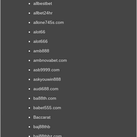
allbestbet
allbet24hr
allone745s.com
alot66
alot666
amb888
ambnovabet.com
asb9999.com
askyouwin888
audi688.com
ba88th.com
babet555.com
Baccarat
baj88thb
baj88thbz.com