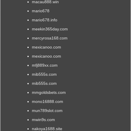
macau888.win
mario678
mario678.info
meekin365day.com
mercyrosa168.com
mexicanoo.com
mexicanoo.com
mfj889xx.com
mib555s.com
mib555s.com
mmgoldsbets.com
mono16888.com
mun789slot.com
mwin9s.com
nakoya1688.site