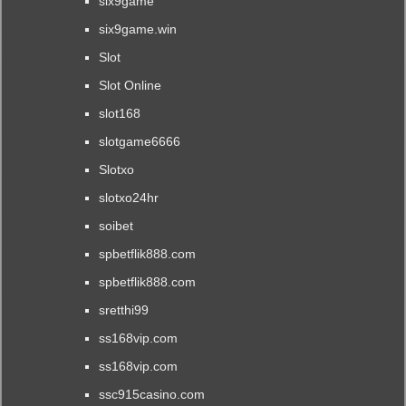
six9game
six9game.win
Slot
Slot Online
slot168
slotgame6666
Slotxo
slotxo24hr
soibet
spbetflik888.com
spbetflik888.com
sretthi99
ss168vip.com
ss168vip.com
ssc915casino.com