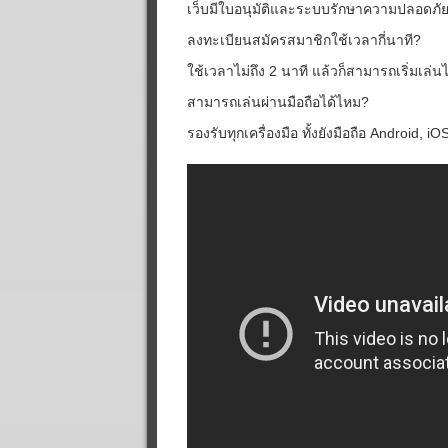
เว็บมีใบอนุมัติและระบบรักษาความปลอดภัยระด
ลงทะเบียนสมัครสมาชิกใช้เวลากี่นาที?
ใช้เวลาไม่ถึง 2 นาที แล้วก็สามารถเริ่มเล่น
สามารถเล่นผ่านมือถือได้ไหม?
รองรับทุกเครื่องมือ ทั้งยังมือถือ Android, iO