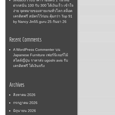
ฝากสนั่น 100 รับ 300 ได้เงินเร็ว เข้าใจ
ง่าย จุดหมายของสายเกมทั่วโลก สล็อต
เครดิตฟรี สมัครไว้ก่อน คุ้มกว่า Top 91
by Nancy Jin55.guru 25 กันยา 26
Recent Comments
A WordPress Commenter
บน
Japanese Furniture เฟอร์นิเจอร์ไม้
สไตล์ญี่ปุ่น ราคาส่ง ugoshi avis รับ
เครดิตฟรี ได้เงินจริง
Archives
สิงหาคม 2026
กรกฎาคม 2026
มิถุนายน 2026