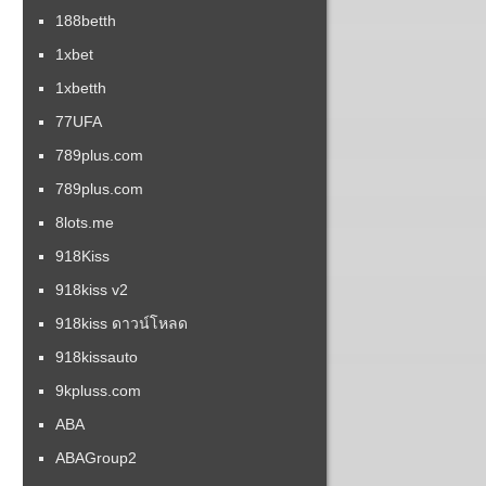
188betth
1xbet
1xbetth
77UFA
789plus.com
789plus.com
8lots.me
918Kiss
918kiss v2
918kiss ดาวน์โหลด
918kissauto
9kpluss.com
ABA
ABAGroup2