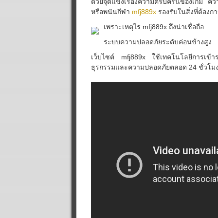
ด้วยจุดแข็งเรื่องความครบครันของเกม ควา
หรือพนันกีฬา
mfj889x
รองรับในสิ่งที่ต้องก
เพราะเหตุไร mfj889x ถึงน่าเชื่อถือ
ระบบความปลอดภัยระดับค่อนข้างสูง
เว็บไซต์ mfj889x ใช้เทคโนโลยีการเข้า
ธุรกรรมและความปลอดภัยตลอด 24 ชั่วโม