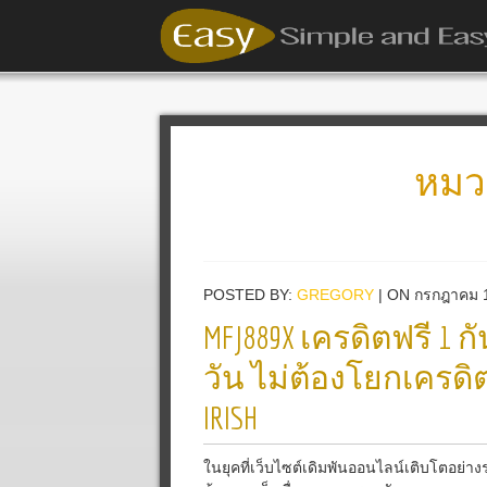
หมวด
POSTED BY:
GREGORY
| ON กรกฎาคม 1
MFJ889X เครดิตฟรี 1 
วัน ไม่ต้องโยกเครดิต 
IRISH
ในยุคที่เว็บไซต์เดิมพันออนไลน์เติบโตอย่