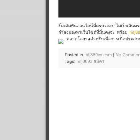
ร์มเดิมพันออนไลน์ที่ครบวงจร ไม่เป็นอันตร
กำลังมองหาเว็บไซต์ที่มั่นคงจะ พร้อม
mfj8
คลาดโอกาสสำหรับเพื่อการเปิดประสบก
Posted in
mfj889xx.com
|
No Commen
Tags:
mfj889x สมัคร