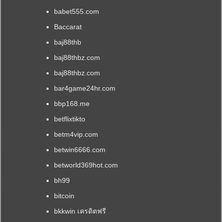
babet555.com
Baccarat
baj88thb
baj88thbz.com
baj88thbz.com
bar4game24hr.com
bbp168.me
betflixtikto
betm4vip.com
betwin6666.com
betworld369hot.com
bh99
bitcoin
bkkwin เครดิตฟรี