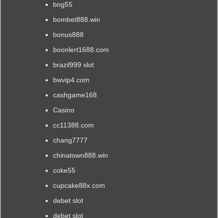
bng55
bombet888.win
bonus888
boonlert1688.com
brazil999 slot
bwvip4.com
cashgame168
Casino
cc11388.com
chang7777
chinatown888.win
coke55
cupcake88x.com
debet slot
debet slot