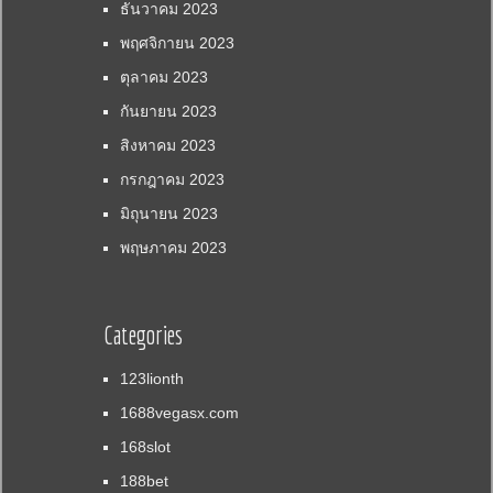
ธันวาคม 2023
พฤศจิกายน 2023
ตุลาคม 2023
กันยายน 2023
สิงหาคม 2023
กรกฎาคม 2023
มิถุนายน 2023
พฤษภาคม 2023
Categories
123lionth
1688vegasx.com
168slot
188bet