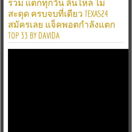
รวม แตกทุกวัน ลื่นไหล ไม่
สะดุด ครบจบที่เดียว TEXAS24
สมัครเลย แจ็คพอตกำลังแตก
TOP 33 BY DAVIDA