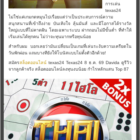
การเล่น
texas24
ไม่ใช่แค่เกมกดหมุนไปเรื่อยแต่ว่าเป็นประสบการณ์ความ
สนุกสนานที่เข้าถึงง่าย บันเทิงใจ ลุ้นมันส์ และมีโอกาสได้รางวัล
ใหญ่แบบที่ไม่คาดฝัน โดยเฉพาะระบบ ฝากถอนไม่มีขั้นต่ำ ที่ทำให้
เริ่มเล่นได้ทุกคน ไม่ว่าจะทุนมากหรือทุนน้อย
สำหรับผม บอกเลยว่ามันเปลี่ยนเป็นเกมที่เล่นระงับความเครียดใน
วันพักผ่อน แถมบางทียังให้โบนัสแบบไม่ตั้งตัวอีกด้วย!
สมัคร
สล็อตออนไลน์
texas24 Texas24 8 ธ.ค. 69 Davida ดูรีวิว
จากลูกค้าจริง สล็อตออนไลน์ลงทุนงบน้อย กำไรหลักแสน Top 87