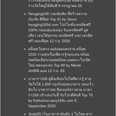
กำไรหลักแสน tangtem168 สมัครง่าย ลุ้น
รางวัลใหญ่ได้ทันที 8 กรกฎาคม 26
Hengjing168 เกมเดิมพัน ที่สร้างความ
บันเทิง ดีที่สุด Top 41 by Jesus
hengjing168d.com โปรโมชั่นเครดิตฟรี
100% กล่องสุ่มเฮงเฮง รับเครดิตฟรี ยูส
เดียว เล่นได้ทุกเกม เครดิตฟรี แจก เครดิต
ฟรี เยอะที่สุด 12 ก.ย. 2026
สล็อตเว็บตรง websiteแตกง่าย สล็อต
2026 รวมทุกเรื่องที่ควรรู้ก่อนเล่น พร้อม
เทคนิคเลือกเกมยอดนิยม casino เว็บเปิด
ใหม่ ทดลองเล่น Top 88 by Nikole
Jin888.asia 12 ก.ย. 69
บาคาร่า168 คู่มือเลือกเว็บไพ่ที่ควรรู้ สาย
วัดใจได้ 1,000 รองรับทุกธนาคาร ถอนเร็ว
ทันใจ บาคาร่าสด ดีลเลอร์สาวสวย บาคา
ร่า168 เข้าเล่นวันนี้ รับโปรดีทันที Top 70
by Katharina sexy168c.com 6
September 2026
Jinda55 เว็บบาคาร่าอันดับ 1 ในไทย ฝาก