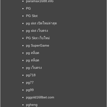
paramax1688.info
PG
PG Slot
pg slot เปิดใหม่ล่าสุด
pg slot เว็บตรง
PG Slot เว็บใหม่
pg SuperGame
pg สล็อต
pg สล็อต
pg เว็บตรง
pg718
pg77
pg99
pggold168bet.com
pgheng