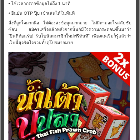
• ใช้เวลากรอกข้อมูลไม่ถึง 1 นาที
• ยืนยัน OTP ปุ๊บ เข้าเล่นได้ในทันที
สิ่งที่ถูกใจมากคือ ไม่ต้องส่งข้อมูลมากมาย ไม่มีถามอะไรสลับซับ
ซ้อน สมัครเสร็จแล้วหลังจากนั้นก็มีใจความกระดอนขึ้นมาว่า
“ยินดีต้อนรับ! รับโบนัสสมาชิกใหม่ฟรีทันที” เพียงแค่เริ่มก็รู้แล้วว่า
เว็บนี้สุจริตใจรวมทั้งดูโปรมากมาย