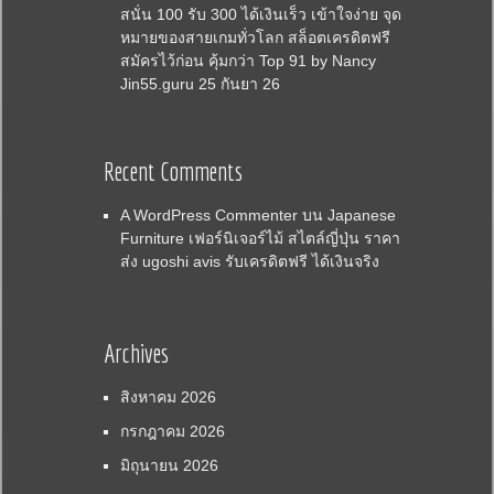
สนั่น 100 รับ 300 ได้เงินเร็ว เข้าใจง่าย จุด
หมายของสายเกมทั่วโลก สล็อตเครดิตฟรี
สมัครไว้ก่อน คุ้มกว่า Top 91 by Nancy
Jin55.guru 25 กันยา 26
Recent Comments
A WordPress Commenter
บน
Japanese
Furniture เฟอร์นิเจอร์ไม้ สไตล์ญี่ปุ่น ราคา
ส่ง ugoshi avis รับเครดิตฟรี ได้เงินจริง
Archives
สิงหาคม 2026
กรกฎาคม 2026
มิถุนายน 2026