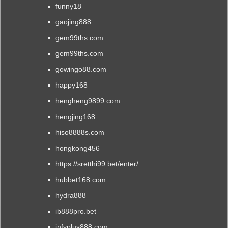
funny18
gaojing888
gem99ths.com
gem99ths.com
gowingo88.com
happy168
hengheng9899.com
hengjing168
hiso8888s.com
hongkong456
https://sretthi99.bet/enter/
hubbet168.com
hydra888
ib888pro.bet
infyplus888.com