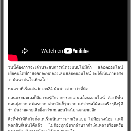
วันนี้ต้องการจะเล่าประสบการณ์ตรงแบบไม่มีกั๊ก สล็อตออนไลน์
เผื่อคนใดที่กำลังคิดจะทดลองเล่นสล็อตออนไลน์ จะได้เห็นภาพจริง
ว่ามันน่าสนใจเพียงใด!
หนแรกที่เริ่มเล่น texas24 มันช่างง่ายกว่าที่คิด
ตอนแรกผมเองก็มีความรู้สึกว่าการจะเล่นสล็อตออนไลน์ ต้องมีขั้น
ตอนยุ่งยาก สมัครยาก ฝากเงินก็วุ่นวาย แต่ว่าพอได้ลองจริงๆถึงรู้ดี
ว่า มันง่ายดายเสียยิ่งกว่าเกมออนไลน์บางเกมซะอีก
สิ่งที่ทำให้ติดใจตั้งแต่เริ่มเป็นการฝากเงินแบบ ไม่มีอย่างน้อย แค่มี
หลักสิบก็เล่นได้แล้ว ไม่ต้องทุกข์ยากลำบากกำเงินหลายร้อยหรือ