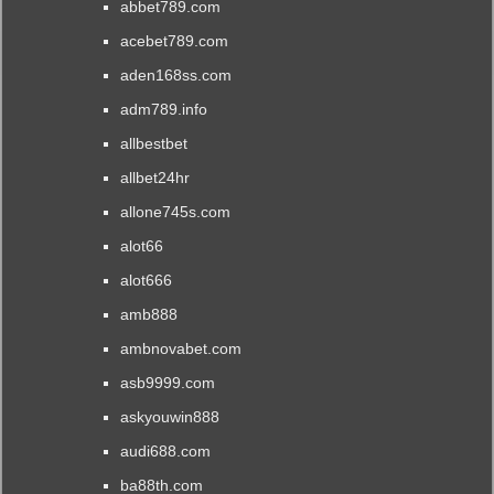
abbet789.com
acebet789.com
aden168ss.com
adm789.info
allbestbet
allbet24hr
allone745s.com
alot66
alot666
amb888
ambnovabet.com
asb9999.com
askyouwin888
audi688.com
ba88th.com