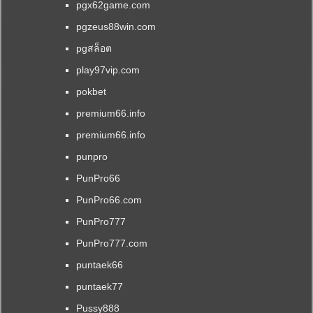
pgx62game.com
pgzeus88win.com
pgสล็อต
play97vip.com
pokbet
premium66.info
premium66.info
punpro
PunPro66
PunPro66.com
PunPro777
PunPro777.com
puntaek66
puntaek77
Pussy888