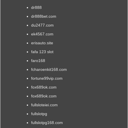
dr888
dr888bet.com
du2477.com
ek4567.com
erisauto.site
fafa 123 slot
faro168
fcharoenkit168.com
fortune99vip.com
fox689ok.com
fox689ok.com
fullsloteiei.com
fullslotpg
fullslotpg168.com