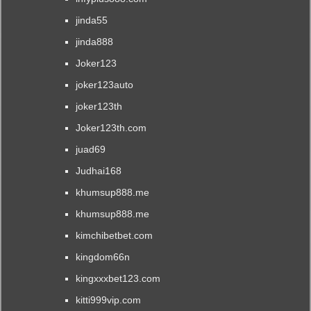
jinda55
jinda888
Joker123
joker123auto
joker123th
Joker123th.com
juad69
Judhai168
khumsup888.me
khumsup888.me
kimchibetbet.com
kingdom66n
kingxxxbet123.com
kitti999vip.com