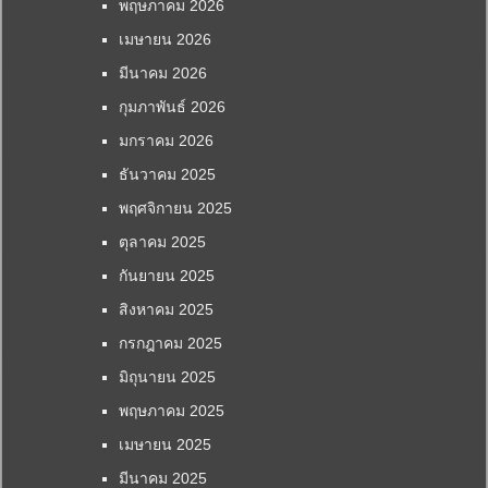
พฤษภาคม 2026
เมษายน 2026
มีนาคม 2026
กุมภาพันธ์ 2026
มกราคม 2026
ธันวาคม 2025
พฤศจิกายน 2025
ตุลาคม 2025
กันยายน 2025
สิงหาคม 2025
กรกฎาคม 2025
มิถุนายน 2025
พฤษภาคม 2025
เมษายน 2025
มีนาคม 2025