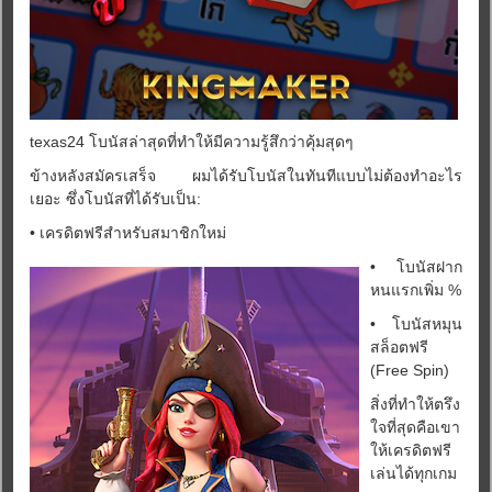
texas24 โบนัสล่าสุดที่ทำให้มีความรู้สึกว่าคุ้มสุดๆ
ข้างหลังสมัครเสร็จ ผมได้รับโบนัสในทันทีแบบไม่ต้องทำอะไร
เยอะ ซึ่งโบนัสที่ได้รับเป็น:
• เครดิตฟรีสำหรับสมาชิกใหม่
• โบนัสฝาก
หนแรกเพิ่ม %
• โบนัสหมุน
สล็อตฟรี
(Free Spin)
สิ่งที่ทำให้ตรึง
ใจที่สุดคือเขา
ให้เครดิตฟรี
เล่นได้ทุกเกม