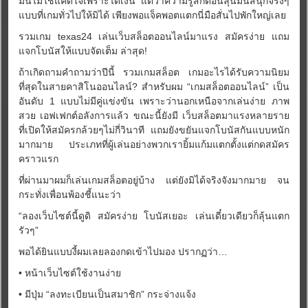
มันไม่ใช่แค่ดีใจเพราะได้เงิน แต่ว่าความรู้สึกตอนลุ้นมันสนุกจริงๆ
แบบที่เกมทั่วไปให้มิได้ เพียงพอแจ็คพอตแตกนี่มือสั่นไปพักใหญ่เลย
รวมเกม texas24 เล่นเว็บสล็อตออนไลน์มาแรง สมัครง่าย แถม
แจกโบนัสให้แบบจัดเต็ม ล่าสุด!
ถ้าเกิดถามคำถามว่าปีนี้ รวมเกมสล็อต เกมอะไรได้รับความนิยม
ที่สุดในสายคาสิโนออนไลน์? สำหรับผม “เกมสล็อตออนไลน์” เป็น
อันดับ 1 แบบไม่มีคู่แข่งขัน เพราะว่านอกเหนือจากเล่นง่าย ภาพ
สวย เอฟเฟกต์อลังการแล้ว ขณะนี้ยังมี เว็บสล็อตมาแรงหลายราย
ที่เปิดให้สมัครกล้วยๆไม่กี่วินาที แถมยังขยันแจกโบนัสกันแบบหนัก
มากมาย ประเภทที่ผู้เล่นอย่างพวกเรายิ้มแก้มแตกตั้งแต่กดสมัคร
คราวแรก
ที่ผ่านมาผมก็เล่นเกมสล็อตอยู่บ้าง แต่ยังมิได้จริงจังมากมาย จน
กระทั่งเพื่อนพ้องชี้แนะว่า
“ลองเว็บไซต์นี้ดูดิ สมัครง่าย โบนัสเยอะ เล่นเดี๋ยวเดียวก็ลุ้นแตก
รัวๆ”
พอได้ยินแบบงี้ผมเลยลองกดเข้าไปมอง ปรากฏว่า…
• หน้าเว็บไซต์ใช้งานง่าย
• มีปุ่ม “ลงทะเบียนเป็นสมาชิก” กระจ่างแจ้ง