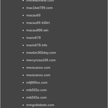
m4newonline.com
mac1bet789.com
macau69
macau69 สมัคร
macau888.win
mario678
mario678.info
meekin365day.com
mercyrosa168.com
mexicanoo.com
mexicanoo.com
mfj889xx.com
mib555s.com
mib555s.com
mmgoldsbets.com