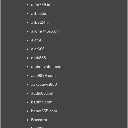
adm789.info
allbestbet
allbet24hr
allone745s.com
alot66
alot666
amb888
ambnovabet.com
asb9999.com
askyouwin888
audi688.com
ba88th.com
babet555.com
Baccarat