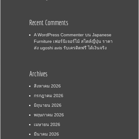
Recent Comments
A WordPress Commenter
บน
Japanese
Furniture เฟอร์นิเจอร์ไม้ สไตล์ญี่ปุ่น ราคา
ส่ง ugoshi avis รับเครดิตฟรี ได้เงินจริง
Archives
สิงหาคม 2026
กรกฎาคม 2026
มิถุนายน 2026
พฤษภาคม 2026
เมษายน 2026
มีนาคม 2026