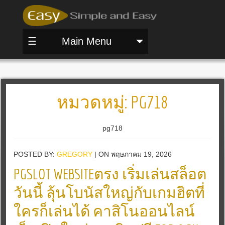
☰
Main Menu
หมวดหมู่:
PG718
pg718
POSTED BY:
GREGORY
| ON พฤษภาคม 19, 2026
PGSLOT WEBSITEตรง เริ่มเล่นสล็อต
วันนี้ ลุ้นโบนัสใหญ่กับเกมฮิตที่
ใครก็เล่นได้ คาสิโนออนไลน์