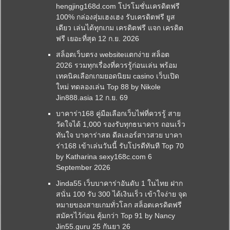
เครดิต
hengjing168d.com โปรโมชั่นเครดิตฟรี
ฟรี
100% กล่องสุ่มเฮงเฮง รับเครดิตฟรี ยูส
Top
เดียว เล่นได้ทุกเกม เครดิตฟรี แจก เครดิต
8
ฟรี เยอะที่สุด 12 ก.ย. 2026
by
สล็อตเว็บตรง websiteแตกง่าย สล็อต
Kina
2026 รวมทุกเรื่องที่ควรรู้ก่อนเล่น พร้อม
pg718.co
เทคนิคเลือกเกมยอดนิยม casino เว็บเปิด
21
ใหม่ ทดลองเล่น Top 88 by Nikole
ก.ค.
Jin888.asia 12 ก.ย. 69
2026
บาคาร่า168 คู่มือเลือกเว็บไพ่ที่ควรรู้ สาย
วัดใจได้ 1,000 รองรับทุกธนาคาร ถอนเร็ว
ทันใจ บาคาร่าสด ดีลเลอร์สาวสวย บาคา
ร่า168 เข้าเล่นวันนี้ รับโปรดีทันที Top 70
by Katharina sexy168c.com 6
September 2026
Jinda55 เว็บบาคาร่าอันดับ 1 ในไทย ฝาก
สนั่น 100 รับ 300 ได้เงินเร็ว เข้าใจง่าย จุด
หมายของสายเกมทั่วโลก สล็อตเครดิตฟรี
สมัครไว้ก่อน คุ้มกว่า Top 91 by Nancy
Jin55.guru 25 กันยา 26