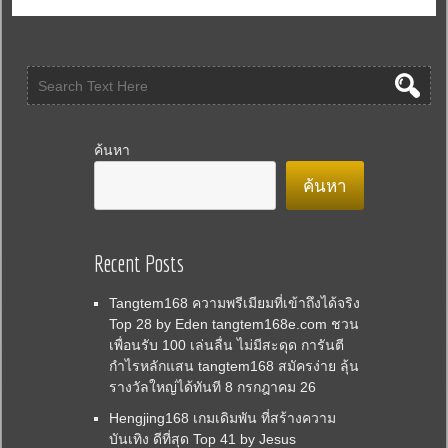
สล็อต
วัน
นี้
ลุ้น
โบนัส
ใหญ่
กับ
ค้นหา
เกม
ฮิต
ค้นหา
ที่
ใคร
ก็
Recent Posts
เล่น
ได้
Tangtem168 ความพรีเมียมที่เข้าถึงได้จริง
คา
Top 28 by Eden tangtem168e.com ชวน
สิ
เพื่อนรับ 100 เล่นลื่น ไม่มีสะดุด การันตี
โน
กำไรหลักแสน tangtem168 สมัครง่าย ลุ้น
ออนไลน์
รางวัลใหญ่ได้ทันที 8 กรกฎาคม 26
เว็บ
เปิด
Hengjing168 เกมเดิมพัน ที่สร้างความ
ใหม่
บันเทิง ดีที่สุด Top 41 by Jesus