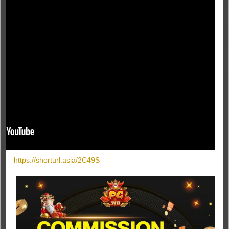
https://shorturl.asia/2C49S