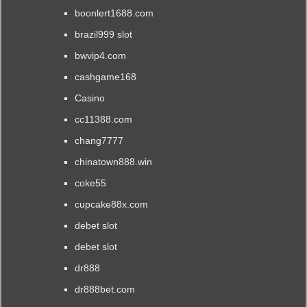
boonlert1688.com
brazil999 slot
bwvip4.com
cashgame168
Casino
cc11388.com
chang7777
chinatown888.win
coke55
cupcake88x.com
debet slot
debet slot
dr888
dr888bet.com