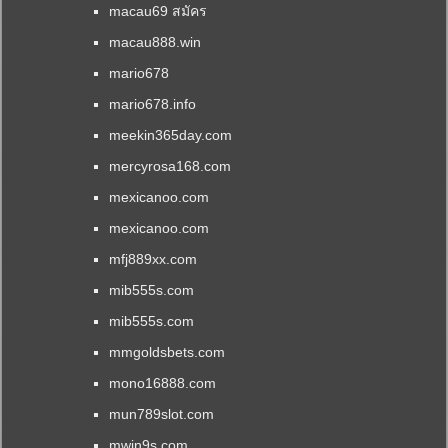
macau69 สมัคร
macau888.win
mario678
mario678.info
meekin365day.com
mercyrosa168.com
mexicanoo.com
mexicanoo.com
mfj889xx.com
mib555s.com
mib555s.com
mmgoldsbets.com
mono16888.com
mun789slot.com
mwin9s.com