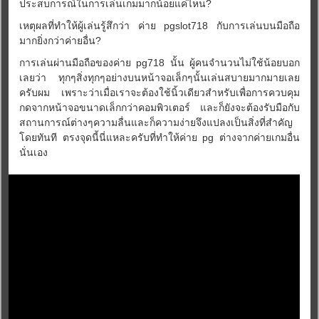
ประสบการณ์ในการเล่นเกมมากน้อยแค่ไหน?
เหตุผลที่ทำให้ผู้เล่นรู้สึกว่า ค่าย pgslot718 กับการเล่นบนมือถือ
มากยิ่งกว่าค่ายอื่น?
การเล่นผ่านมือถือของค่าย pg718 นั้น ผู้คนจำนวนไม่ใช้น้อยบอก
เลยว่า ทุกๆสิ่งทุกๆอย่างบนหน้าจอเล็กๆนั้นเล่นสบายมากมายเลย
ครับผม เพราะว่าเมื่อเราจะต้องใช้นิ้วเดียวสำหรับเพื่อการควบคุม
กดจากหน้าจอขนาดเล็กกว่าคอมพิวเตอร์ และก็ยังจะต้องรับมือกับ
สถานการณ์ต่างๆความลื่นและก็ความง่ายจึงแปลงเป็นสิ่งที่สำคัญ
โดยทันที ตรงจุดนี้นี่แหละครับที่ทำให้ค่าย pg ต่างจากค่ายเกมอื่น
นั่นเอง