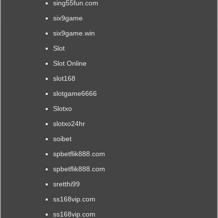
sing55fun.com
six9game
six9game.win
Slot
Slot Online
slot168
slotgame6666
Slotxo
slotxo24hr
soibet
spbetflik888.com
spbetflik888.com
sretthi99
ss168vip.com
ss168vip.com