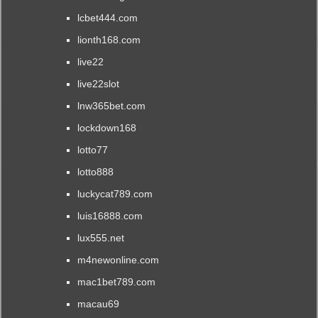
lcbet444.com
lionth168.com
live22
live22slot
lnw365bet.com
lockdown168
lotto77
lotto888
luckycat789.com
luis16888.com
lux555.net
m4newonline.com
mac1bet789.com
macau69