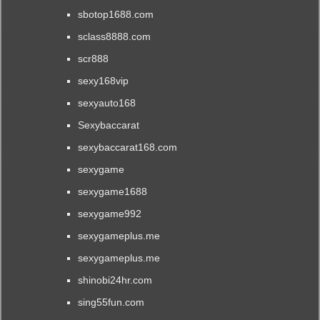
sbotop1688.com
sclass8888.com
scr888
sexy168vip
sexyauto168
Sexybaccarat
sexybaccarat168.com
sexygame
sexygame1688
sexygame992
sexygameplus.me
sexygameplus.me
shinobi24hr.com
sing55fun.com