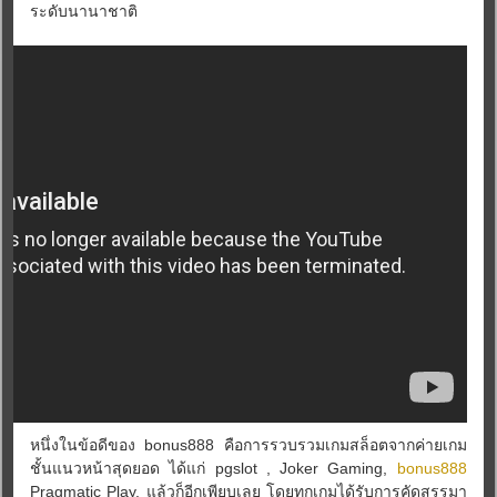
ระดับนานาชาติ
หนึ่งในข้อดีของ bonus888 คือการรวบรวมเกมสล็อตจากค่ายเกม
ชั้นแนวหน้าสุดยอด ได้แก่ pgslot , Joker Gaming,
bonus888
Pragmatic Play, แล้วก็อีกเพียบเลย โดยทุกเกมได้รับการคัดสรรมา