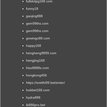
fullslotpg168.com
funny18
gaojing888
gem99ths.com
gem99ths.com
gowingo88.com
happy168
hengheng9899.com
hengjing168
hiso8888s.com
hongkong456
https://sretthi99.bet/enter/
hubbet168.com
hydra888
ib888pro.bet