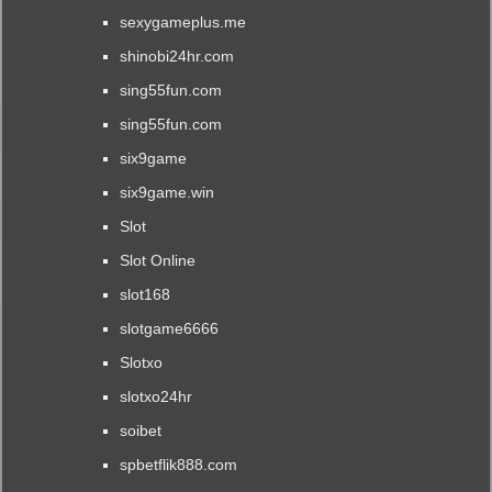
sexygameplus.me
shinobi24hr.com
sing55fun.com
sing55fun.com
six9game
six9game.win
Slot
Slot Online
slot168
slotgame6666
Slotxo
slotxo24hr
soibet
spbetflik888.com