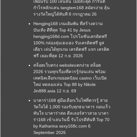
เพื่อนรับ 100 เล่นลื่น ไม่มีสะดุด การันตี
กำไรหลักแสน tangtem168 สมัครง่าย ลุ้น
รางวัลใหญ่ได้ทันที 8 กรกฎาคม 26
Hengjing168 เกมเดิมพัน ที่สร้างความ
บันเทิง ดีที่สุด Top 41 by Jesus
hengjing168d.com โปรโมชั่นเครดิตฟรี
100% กล่องสุ่มเฮงเฮง รับเครดิตฟรี ยูส
เดียว เล่นได้ทุกเกม เครดิตฟรี แจก เครดิต
ฟรี เยอะที่สุด 12 ก.ย. 2026
สล็อตเว็บตรง websiteแตกง่าย สล็อต
2026 รวมทุกเรื่องที่ควรรู้ก่อนเล่น พร้อม
เทคนิคเลือกเกมยอดนิยม casino เว็บเปิด
ใหม่ ทดลองเล่น Top 88 by Nikole
Jin888.asia 12 ก.ย. 69
บาคาร่า168 คู่มือเลือกเว็บไพ่ที่ควรรู้ สาย
วัดใจได้ 1,000 รองรับทุกธนาคาร ถอนเร็ว
ทันใจ บาคาร่าสด ดีลเลอร์สาวสวย บาคา
ร่า168 เข้าเล่นวันนี้ รับโปรดีทันที Top 70
by Katharina sexy168c.com 6
September 2026