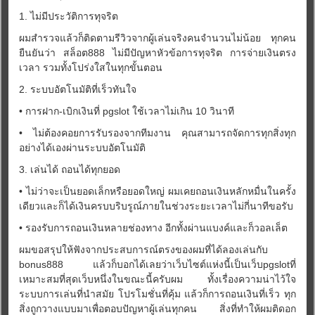
1. ไม่มีประวัติการทุจริต
ผมสำรวจแล้วก็ติดตามรีวิวจากผู้เล่นจริงคนจำนวนไม่น้อย ทุกคน
ยืนยันว่า สล็อต888 ไม่มีปัญหาหัวข้อการทุจริต การจ่ายเงินตรง
เวลา รวมทั้งโปร่งใสในทุกขั้นตอน
2. ระบบอัตโนมัติที่เร็วทันใจ
• การฝาก-เบิกเงินที่ pgslot ใช้เวลาไม่เกิน 10 วินาที
• ไม่ต้องคอยการรับรองจากทีมงาน คุณสามารถจัดการทุกสิ่งทุก
อย่างได้เองผ่านระบบอัตโนมัติ
3. เล่นได้ ถอนได้ทุกยอด
• ไม่ว่าจะเป็นยอดเล็กหรือยอดใหญ่ ผมเคยถอนเงินหลักหมื่นในครั้ง
เดียวและก็ได้เงินครบบริบรูณ์ภายในช่วงระยะเวลาไม่กี่นาทีขอรับ
• รองรับการถอนเงินหลายช่องทาง อีกทั้งผ่านแบงค์และก็วอลเล็ต
ผมขอสรุปให้ฟังจากประสบการณ์ตรงของผมที่ได้ลองเล่นกับ
bonus888 แล้วก็บอกได้เลยว่าเว็บไซต์แห่งนี้เป็นเว็บpgslotที่
เหมาะสมที่สุดเว็บหนึ่งในขณะนี้ครับผม ทั้งเรื่องความน่าไว้ใจ
ระบบการเล่นที่นำสมัย โปรโมชั่นที่คุ้ม แล้วก็การถอนเงินที่เร็ว ทุก
สิ่งถูกวางแบบมาเพื่อตอบปัญหาผู้เล่นทุกคน สิ่งที่ทำให้ผมติดอก