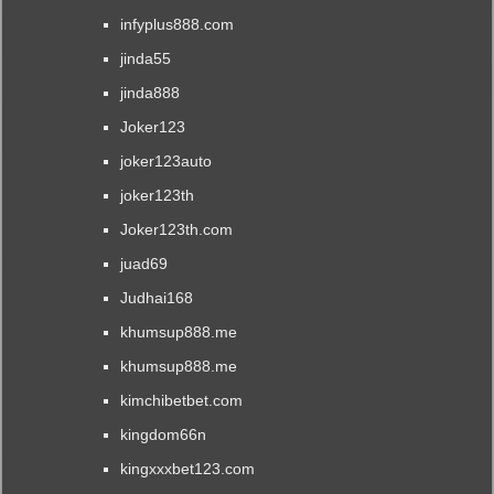
infyplus888.com
jinda55
jinda888
Joker123
joker123auto
joker123th
Joker123th.com
juad69
Judhai168
khumsup888.me
khumsup888.me
kimchibetbet.com
kingdom66n
kingxxxbet123.com