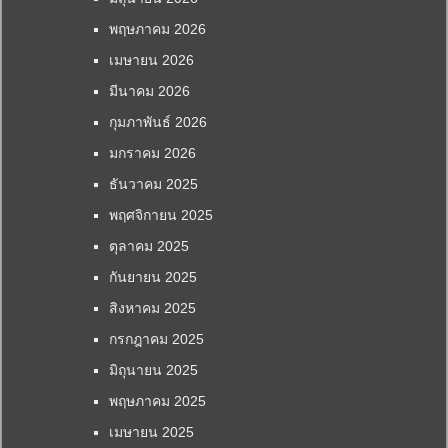
พฤษภาคม 2026
เมษายน 2026
มีนาคม 2026
กุมภาพันธ์ 2026
มกราคม 2026
ธันวาคม 2025
พฤศจิกายน 2025
ตุลาคม 2025
กันยายน 2025
สิงหาคม 2025
กรกฎาคม 2025
มิถุนายน 2025
พฤษภาคม 2025
เมษายน 2025