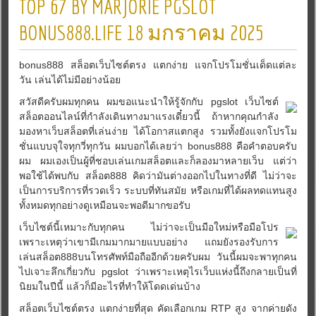
TOP 67 BY MARJORIE PGSLOT
BONUS888.LIFE 18 มกราคม 2025
bonus888 สล็อตเว็บไซต์ตรง แตกง่าย แจกโปรโมชั่นเด็ดแต่ละ
วัน เล่นได้ไม่มีอย่างน้อย
สวัสดีครับผมทุกคน ผมขอแนะนำให้รู้จักกับ pgslot เว็บไซต์
สล็อตออนไลน์ที่กำลังเดินทางมาแรงเดี๋ยวนี้ ถ้าหากคุณกำลัง
มองหาเว็บสล็อตที่เล่นง่าย ได้โอกาสแตกสูง รวมทั้งยังแจกโปรโม
ชั่นแบบจุใจทุกวี่ทุกวัน ผมบอกได้เลยว่า bonus888 คือคำตอบครับ
ผม ผมเองเป็นผู้ที่ชอบเล่นเกมสล็อตและก็ลองมาหลายเว็บ แต่ว่า
พอใช้ได้พบกับ สล็อต888 คิดว่ามันต่างออกไปในทางที่ดี ไม่ว่าจะ
เป็นการบริการที่รวดเร็ว ระบบที่ทันสมัย หรือเกมที่ได้ผลทดแทนสูง
ทั้งหมดทุกอย่างดูเหมือนจะพอดีมากขอรับ
เว็บไซต์นี้เหมาะกับทุกคน ไม่ว่าจะเป็นมือใหม่หรือมือโปร
เพราะเหตุว่าเขามีเกมมากมายแบบอย่าง แถมยังรองรับการ
เล่นสล็อต888บนโทรศัพท์มือถืออีกด้วยครับผม วันนี้ผมจะพาทุกคน
ไปเจาะลึกเกี่ยวกับ pgslot ว่าเพราะเหตุไรเว็บแห่งนี้ถึงกลายเป็นที่
นิยมในปีนี้ แล้วก็มีอะไรที่ทำให้โดดเด่นบ้าง
สล็อตเว็บไซต์ตรง แตกง่ายที่สุด คัดเลือกเกม RTP สูง จากค่ายดัง