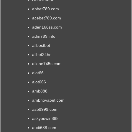
abbet789.com
acebet789.com
aden168ss.com
adm789.info
allbestbet
allbet24hr
allone745s.com
alot66
alot666
amb888
ambnovabet.com
asb9999.com
askyouwin888
audi688.com