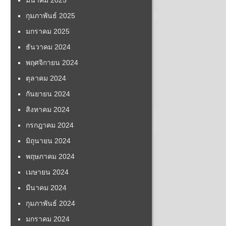
กุมภาพันธ์ 2025
มกราคม 2025
ธันวาคม 2024
พฤศจิกายน 2024
ตุลาคม 2024
กันยายน 2024
สิงหาคม 2024
กรกฎาคม 2024
มิถุนายน 2024
พฤษภาคม 2024
เมษายน 2024
มีนาคม 2024
กุมภาพันธ์ 2024
มกราคม 2024