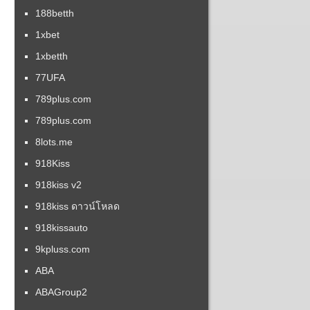
188betth
1xbet
1xbetth
77UFA
789plus.com
789plus.com
8lots.me
918Kiss
918kiss v2
918kiss ดาวน์โหลด
918kissauto
9kpluss.com
ABA
ABAGroup2