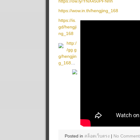
https://ow.ly/YNX450PFNnh
https://wow.in.th/hengjing_168
https://is.
gd/hengji
ng_168
http:/
/gg.g
g/hengjin
g_168
…
Posted in
สล็อตเว็บตรง
|
No Comment