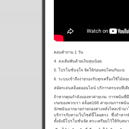
ตอบคำถาม 1 วัน
4. ลงเดิมพันด้วยเงินทุนน้อย
5. โปรโมชั่นจุใจ จัดให้ก่อนคนไหนกันแน่
6. ระบบเข้าถึงง่ายรองรับทุกเครื่องใช้ไม้สอย
สมัครเล่นสล็อตออนไลน์ บริการครบจบที่เดี
ถ้าหากคุณกำลังมองหาค่ายเกม การพนันที่ม
เกมของพวกเรา สล็อต168 ค่ายเกมการพนันคาส
นักพนันมากมายก่ายกองต่างหลั่งไหลเข้ามาใ
บริการกับทางเว็บไซต์นี้โดยตรง ซึ่งถ้าหาก
ทั้งยังมีโปรโมชั่นจัด ตระเตรียมไว้ให้กับสมา