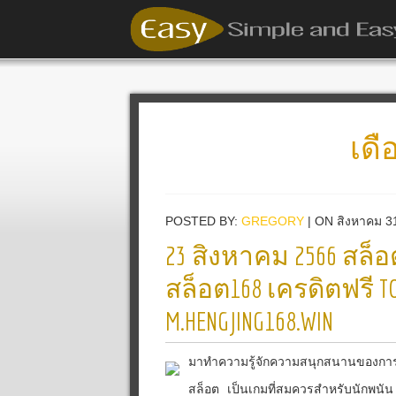
เดื
POSTED BY:
GREGORY
| ON สิงหาคม 3
23 สิงหาคม 2566 สล็
สล็อต168 เครดิตฟรี TO
M.HENGJING168.WIN
มาทำความรู้จักความสนุกสนานของการเ
สล็อต เป็นเกมที่สมควรสำหรับนักพนั