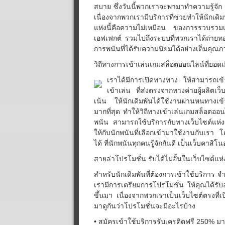
สบาย ซึ่งวันนี้พวกเราจะพามาทำความรู้จัก 
เนื่องจากพวกเรามีบริการที่ช่วยทำให้นัก
แห่งนี้คือความไม่เหมือน ของการรวบรวมเกม
เอฟเฟกต์ รวมไปถึงระบบที่พวกเราได้ถ่ายทอ
การพนันที่ได้รับความนิยมได้อย่างเต็มคุณภ
วิถีทางการเข้าเล่นเกมสล็อตออนไลน์ที่ยอดเย
เราได้มีการเปิดทางทาง ให้สามารถเข้
เข้าเล่น ที่ส่งตรงจากทางค่ายผู้ผลิตเ
เน้น ให้นักเดิมพันได้ใช้งานผ่านหนทางเข้
มากที่สุด ทำให้วิถีทางเข้าเล่นเกมสล็อตออน
พนัน สามารถใช้บริการกับทางเว็บไซต์แห่งนี
ให้กับนักพนันที่เลือกเข้ามาใช้งานกับเรา 
ได้ ที่นักพนันทุกคนรู้จักกันดี เป็นเว็บคาส
สายล่าโปรโมชั่น รับได้ไม่อั้นในเว็บไซต์แห
สำหรับนักเดิมพันที่ต้องการเข้าใช้บริการ
เรามีการเตรียมการโปรโมชั่น ให้คุณได้รับอย่
ขึ้นมา เนื่องจากพวกเราเป็นเว็บไซต์ตรงที่เ
มาดูกันว่าโปรโมชั่นจะมีอะไรบ้าง
• สมัครเข้าใช้บริการรับเครดิตฟรี 250% ม