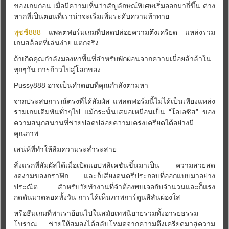
ของเกมก่อน เมื่อมีความเห็นว่าสัญลักษณ์พิเศษเริ่มออกมาถี่ขึ้น ต่าง
หากที่เป็นตอนที่เราน่าจะเริ่มเพิ่มระดับความท้าทาย
พุซซี่888
แพลตฟอร์มเกมที่ปลดปล่อยความตึงเครียด แหล่งรวม
เกมสล็อตที่เล่นง่าย แตกจริง
ถ้าเกิดคุณกำลังมองหาพื้นที่สำหรับพักผ่อนจากความเมื่อยล้าล้าใน
ทุกๆวัน การก้าวไปสู่โลกของ
Pussy888 อาจเป็นคำตอบที่คุณกำลังตามหา
จากประสบการณ์ตรงที่ได้สัมผัส แพลตฟอร์มนี้ไม่ได้เป็นเพียงแหล่ง
รวมเกมเดิมพันทั่วๆไป แม้กระนั้นเสมอเหมือนเป็น “โอเอซิส” ของ
ความสนุกสนานที่ช่วยปลดปล่อยความเคร่งเครียดได้อย่างมี
คุณภาพ
เสน่ห์ที่ทำให้ลืมความระส่ำระสาย
สิ่งแรกที่สัมผัสได้เมื่อเปิดแอปพลิเคชันขึ้นมาเป็น ความสวยสด
งดงามของกราฟิก และก็เสียงดนตรีประกอบที่ออกแบบมาอย่าง
ประณีต สำหรับวัยทำงานที่จำต้องพบเจอกับจำนวนและก็แรง
กดดันมาตลอดทั้งวัน การได้เห็นภาพการ์ตูนสีสันผ่องใส
หรือธีมเกมที่พาเราย้อนไปในสมัยเทพนิยายรวมทั้งอารยธรรม
โบราณ ช่วยให้สมองได้สลับโหมดจากความตึงเครียดมาสู่ความ