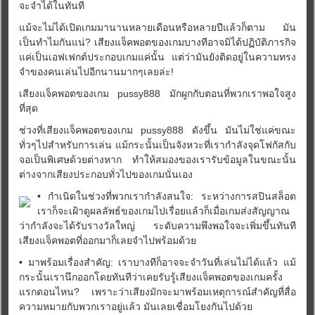
จะจำได้ในทันที
แม้จะไม่ได้เปิดเกมมานานหลายเดือนหรือหลายปีแล้วก็ตาม มัน
เป็นทำไมกันแน่? เสียงแจ็คพอตของเกมบางทีอาจมิได้ปฏิบัติภารกิจ
แค่เป็นเอฟเฟกต์ประกอบเกมแค่นั้น แต่ว่ามันยังติดอยู่ในความทรง
จำของคนเล่นไปอีกนานมากๆเลยล่ะ!
เสียงแจ็คพอตของเกม pussy888 มักผูกกับตอนที่พวกเราพอใจสูง
ที่สุด
ช่วงที่เสียงแจ็คพอตของเกม pussy888 ดังขึ้น มันไม่ใช่แค่ขณะ
ทั่วๆไปสำหรับการเล่น แม้กระนั้นเป็นจังหวะที่เรากำลังจุดโฟกัสกับ
จอเป็นพิเศษด้วยต่างหาก ทำให้สมองของเรารับข้อมูลในขณะนั้น
ต่างจากเสียงประกอบทั่วไปของเกมนั่นเอง
• กำเนิดในช่วงที่พวกเรากำลังสนใจ: ระหว่างการสปินสล็อต
เราก็จะเฝ้าดูผลลัพธ์ของเกมไปเรื่อยแล้วก็เมื่อเกมส่งสัญญาณ
ว่ากำลังจะได้รับรางวัลใหญ่ ระดับความพึงพอใจจะเพิ่มขึ้นทันที
เสียงแจ็คพอตที่ออกมาก็เลยจำไปพร้อมด้วย
• มาพร้อมเรื่องสำคัญ: เราบางทีก็อาจจะจำวันที่เล่นไม่ได้แล้ว แม้
กระนั้นเรานึกออกโดยทันทีว่าเคยรับรู้เสียงแจ็คพอตของเกมครั้ง
แรกตอนไหน? เพราะว่าเสียงมักจะมาพร้อมเหตุการณ์สำคัญที่สื่อ
ความหมายกับพวกเราอยู่แล้ว มันเลยเชื่อมโยงกันไปด้วย