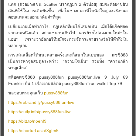
แตก (ตัวอย่างเช่น Scatter ปรากฏมา 2 ตัวบ่อย) ผมจะค่อยๆขยับ
เงินที่ใช้ในการเดิมพันขึ้น เพื่อในช่วงเวลาที่โบนัสใหญ่ลงจริงๆผล
ตอบแทนจะออกมาคุ้มค่าที่สุด
เปลี่ยนเกมเมื่อทำกำไร: กฎเหล็กที่ผมใช้เสมอเป็น เมื่อได้แจ็คพอต
จากเกมหนึ่งแล้ว อย่าแช่นานเกินไป ควรย้ายไปลองเกมใหม่ๆใน
แอปฯ เพราะว่าอัลกอริทึมมักจะกระจัดกระจายรางวัลให้ทั่วถึงใน
หลายๆเกม
การเล่นสล็อตให้ชนะหลายครั้งและก็สนุกในแบบของ พุซซี่888
เป็นการหาจุดสมดุลระหว่าง “ความใจเย็น” รวมทั้ง “ความกล้า
หาญเสี่ยง”
สล็อตพุซซี่888 pussy888fun pussy888fun.live 9 July 69
Franklin ยืน 1 เรื่องเกมสล็อต pussy888funTrue wallet Top 79
ขอขอบพระคุณเว็บ
pussy888fun
https://rebrand.ly/pussy888fun-live
https://cutly.info/pussy888fun-live
https://bitt.to/noenf9
https://shorturl.asia/XgIm5