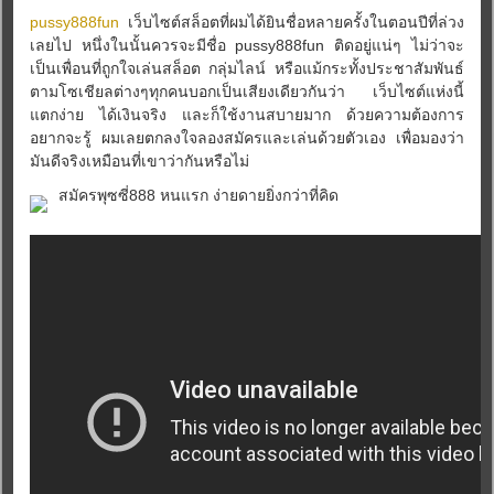
pussy888fun
เว็บไซต์สล็อตที่ผมได้ยินชื่อหลายครั้งในตอนปีที่ล่วง
เลยไป หนึ่งในนั้นควรจะมีชื่อ pussy888fun ติดอยู่แน่ๆ ไม่ว่าจะ
เป็นเพื่อนที่ถูกใจเล่นสล็อต กลุ่มไลน์ หรือแม้กระทั้งประชาสัมพันธ์
ตามโซเชียลต่างๆทุกคนบอกเป็นเสียงเดียวกันว่า เว็บไซต์แห่งนี้
แตกง่าย ได้เงินจริง และก็ใช้งานสบายมาก ด้วยความต้องการ
อยากจะรู้ ผมเลยตกลงใจลองสมัครและเล่นด้วยตัวเอง เพื่อมองว่า
มันดีจริงเหมือนที่เขาว่ากันหรือไม่
สมัครพุซซี่888 หนแรก ง่ายดายยิ่งกว่าที่คิด