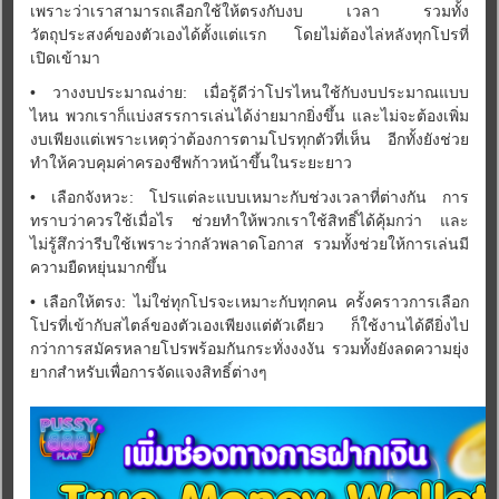
เพราะว่าเราสามารถเลือกใช้ให้ตรงกับงบ เวลา รวมทั้ง
วัตถุประสงค์ของตัวเองได้ตั้งแต่แรก โดยไม่ต้องไล่หลังทุกโปรที่
เปิดเข้ามา
• วางงบประมาณง่าย: เมื่อรู้ดีว่าโปรไหนใช้กับงบประมาณแบบ
ไหน พวกเราก็แบ่งสรรการเล่นได้ง่ายมากยิ่งขึ้น และไม่จะต้องเพิ่ม
งบเพียงแต่เพราะเหตุว่าต้องการตามโปรทุกตัวที่เห็น อีกทั้งยังช่วย
ทำให้ควบคุมค่าครองชีพก้าวหน้าขึ้นในระยะยาว
• เลือกจังหวะ: โปรแต่ละแบบเหมาะกับช่วงเวลาที่ต่างกัน การ
ทราบว่าควรใช้เมื่อไร ช่วยทำให้พวกเราใช้สิทธิ์ได้คุ้มกว่า และ
ไม่รู้สึกว่ารีบใช้เพราะว่ากลัวพลาดโอกาส รวมทั้งช่วยให้การเล่นมี
ความยืดหยุ่นมากขึ้น
• เลือกให้ตรง: ไม่ใช่ทุกโปรจะเหมาะกับทุกคน ครั้งคราวการเลือก
โปรที่เข้ากับสไตล์ของตัวเองเพียงแต่ตัวเดียว ก็ใช้งานได้ดียิ่งไป
กว่าการสมัครหลายโปรพร้อมกันกระทั่งงงงัน รวมทั้งยังลดความยุ่ง
ยากสำหรับเพื่อการจัดแจงสิทธิ์ต่างๆ