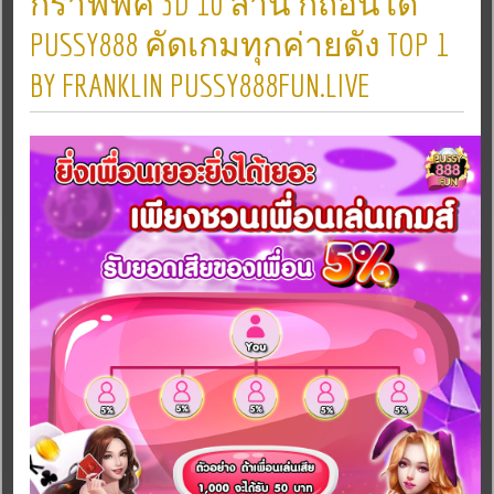
กราฟฟิค 3D 10 ล้าน ก็ถอนได้
PUSSY888 คัดเกมทุกค่ายดัง TOP 1
BY FRANKLIN PUSSY888FUN.LIVE