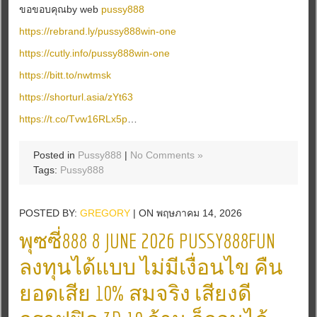
ขอขอบคุณby web
pussy888
https://rebrand.ly/pussy888win-one
https://cutly.info/pussy888win-one
https://bitt.to/nwtmsk
https://shorturl.asia/zYt63
https://t.co/Tvw16RLx5p
…
Posted in
Pussy888
|
No Comments »
Tags:
Pussy888
POSTED BY:
GREGORY
| ON พฤษภาคม 14, 2026
พุซซี่888 8 JUNE 2026 PUSSY888FUN
ลงทุนได้แบบ ไม่มีเงื่อนไข คืน
ยอดเสีย 10% สมจริง เสียงดี