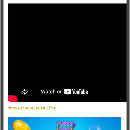
https://shorturl.asia/L4Bbz