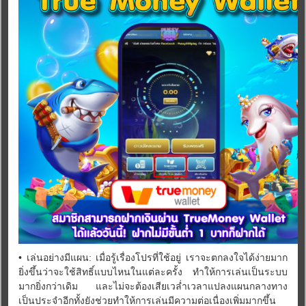
• เล่นอย่างมีแผน: เมื่อรู้เรื่องโปรที่ใช้อยู่ เราจะตกลงใจได้ง่ายมาก
ยิ่งขึ้นว่าจะใช้สิทธิ์แบบไหนในแต่ละครั้ง ทำให้การเล่นเป็นระบบ
มากยิ่งกว่าเดิม และไม่จะต้องเสียเวล่ำเวลาแปลงแผนกลางทาง
เป็นประจำอีกทั้งยังช่วยทำให้การเล่นมีความต่อเนื่องเพิ่มมากขึ้น