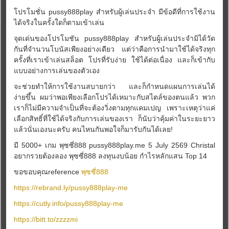
โปรโมชั่น pussy888play สำหรับผู้เล่นประจำ มีข้อดีที่การใช้งาน
ได้จริงในครั้งใดก็ตามเข้าเล่น
จุดเด่นของโปรโมชัน pussy888play สำหรับผู้เล่นประจำมิได้วัด
กันที่จำนวนโบนัสเพียงอย่างเดียว แต่ว่าคือการนำมาใช้ได้จริงทุก
ครั้งที่เราเข้าเล่นสล็อต โปรที่รับง่าย ใช้ได้ต่อเนื่อง และก็เข้ากับ
แบบอย่างการเล่นของตัวเอง
จะช่วยทำให้การใช้งานสบายกว่า และก็กำหนดแผนการเล่นได้
ง่ายขึ้น ผมว่าพอเพียงเลือกโปรได้เหมาะกับสไตล์ของตนแล้ว พวก
เราก็ไม่มีความจำเป็นที่จะต้องวิ่งตามทุกแคมเปญ เพราะเหตุว่าแค่
เลือกสิทธิ์ที่ใช้ได้จริงกับการเล่นของเรา ก็นับว่าคุ้มค่าในระยะยาว
แล้วนั่นเองนะครับ คนไหนกันพอใจก็มารับกันได้เลย!
มี 5000+ เกม พุซซี่888 pussy888play.me 5 July 2569 Christal
อยากรวยต้องลอง พุซซี่888 ลงทุนงบน้อย กำไรหลักแสน Top 14
ขอขอบคุณreference
พุซซี่888
https://rebrand.ly/pussy888play-me
https://cutly.info/pussy888play-me
https://bitt.to/zzzzmi