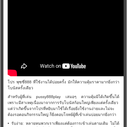
โปร พุซซี่888 ที่ใช้งานได้บ่อยครั้ง มักให้ความคุ้มราคามากยิ่งกว่า
โบนัสครั้งเดียว
สำหรับผู้ที่เล่น pussy888play เสมอๆ ความคุ้มมิได้เกิดขึ้นได้
เพราะมีสาเหตุเนื่องมาจากการรับโบนัสก้อนใหญ่เพียงแต่ครั้งเดียว
แต่ว่าเกิดขึ้นจากโปรที่หยิบมาใช้ได้เรื่อยยิ่งใช้งานง่ายและไม่จะ
ต้องรอตอนกิจกรรมใหญ่ ก็ยิ่งตอบโจทย์ผู้ที่เข้าเล่นบ่อยมากยิ่งกว่า
• รับง่าย: หลายหนพวกเราเพียงแค่ต้องการเข้าเล่นตามเดิม ไม่ได้