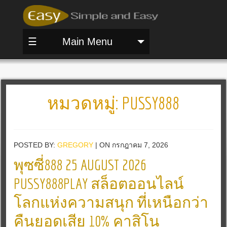
☰
Main Menu
หมวดหมู่:
PUSSY888
POSTED BY:
GREGORY
| ON กรกฎาคม 7, 2026
พุซซี่888 25 AUGUST 2026
PUSSY888PLAY สล็อตออนไลน์
โลกแห่งความสนุก ที่เหนือกว่า
คืนยอดเสีย 10% คาสิโน