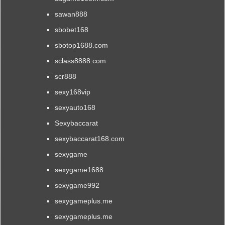
sawan888
sbobet168
sbotop1688.com
sclass8888.com
scr888
sexy168vip
sexyauto168
Sexybaccarat
sexybaccarat168.com
sexygame
sexygame1688
sexygame992
sexygameplus.me
sexygameplus.me