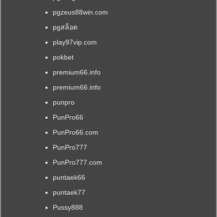
pgzeus88win.com
pgสล็อต
play97vip.com
pokbet
premium66.info
premium66.info
punpro
PunPro66
PunPro66.com
PunPro777
PunPro777.com
puntaek66
puntaek77
Pussy888