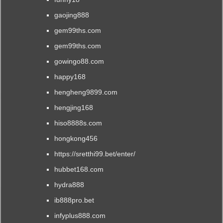
gaojing888
gem99ths.com
gem99ths.com
gowingo88.com
happy168
hengheng9899.com
hengjing168
hiso8888s.com
hongkong456
https://sretthi99.bet/enter/
hubbet168.com
hydra888
ib888pro.bet
infyplus888.com