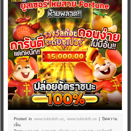
Posted in
www.tuktukth.us
,
www.tuktukth.us
|
ปิดความ
บน
เห็น
tuktukth