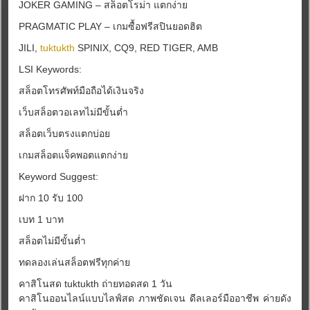
JOKER GAMING – สล็อตโรม่า แตกง่าย
PRAGMATIC PLAY – เกมซื้อฟรีสปินยอดฮิต
JILI,
tuktukth
SPINIX, CQ9, RED TIGER, AMB
LSI Keywords:
สล็อตโทรศัพท์มือถือได้เงินจริง
เว็บสล็อตวอเลทไม่มีขั้นต่ำ
สล็อตเว็บตรงแตกบ่อย
เกมสล็อตแจ็คพอตแตกง่าย
Keyword Suggest:
ฝาก 10 รับ 100
เบท 1 บาท
สล็อตไม่มีขั้นต่ำ
ทดลองเล่นสล็อตฟรีทุกค่าย
คาสิโนสด tuktukth ถ่ายทอดสด 1 วัน
คาสิโนออนไลน์แบบไลฟ์สด ภาพชัดเจน ดีลเลอร์มืออาชีพ ค่ายดัง