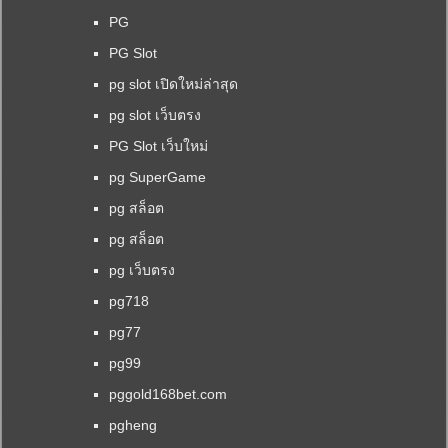
PG
PG Slot
pg slot เปิดใหม่ล่าสุด
pg slot เว็บตรง
PG Slot เว็บใหม่
pg SuperGame
pg สล็อต
pg สล็อต
pg เว็บตรง
pg718
pg77
pg99
pggold168bet.com
pgheng