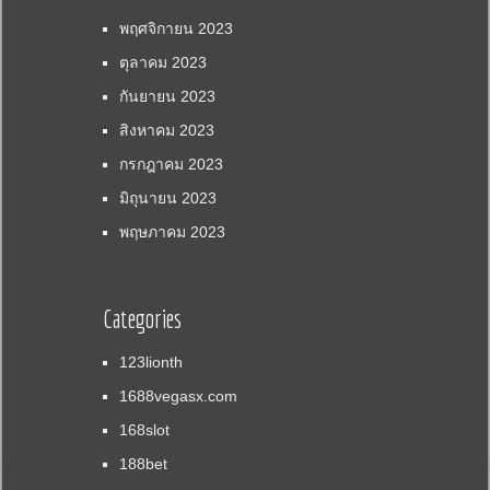
พฤศจิกายน 2023
ตุลาคม 2023
กันยายน 2023
สิงหาคม 2023
กรกฎาคม 2023
มิถุนายน 2023
พฤษภาคม 2023
Categories
123lionth
1688vegasx.com
168slot
188bet