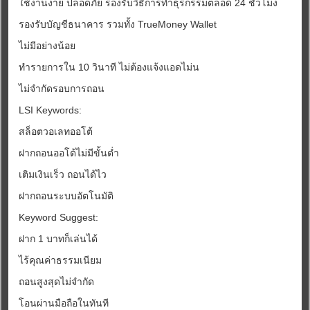
ใช้งานง่าย ปลอดภัย รองรับวิธีการทำธุรกรรมตลอด 24 ชั่วโมง
รองรับบัญชีธนาคาร รวมทั้ง TrueMoney Wallet
ไม่มีอย่างน้อย
ทำรายการใน 10 วินาที ไม่ต้องแจ้งแอดไม่น
ไม่จำกัดรอบการถอน
LSI Keywords:
สล็อตวอเลทออโต้
ฝากถอนออโต้ไม่มีขั้นต่ำ
เติมเงินเร็ว ถอนได้ไว
ฝากถอนระบบอัตโนมัติ
Keyword Suggest:
ฝาก 1 บาทก็เล่นได้
ไร้คุณค่าธรรมเนียม
ถอนสูงสุดไม่จำกัด
โอนผ่านมือถือในทันที