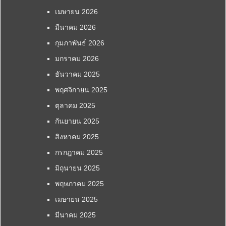
เมษายน 2026
มีนาคม 2026
กุมภาพันธ์ 2026
มกราคม 2026
ธันวาคม 2025
พฤศจิกายน 2025
ตุลาคม 2025
กันยายน 2025
สิงหาคม 2025
กรกฎาคม 2025
มิถุนายน 2025
พฤษภาคม 2025
เมษายน 2025
มีนาคม 2025