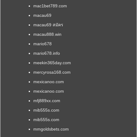
mac1bet789.com
macau69
macau69 สมัคร
macau888.win
mario678
mario678.info
meekin365day.com
mercyrosa168.com
mexicanoo.com
mexicanoo.com
mfj889xx.com
mib555s.com
mib555s.com
mmgoldsbets.com