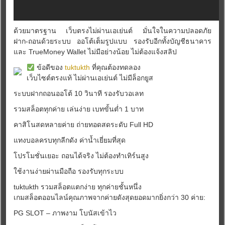
ด้วยมาตรฐาน เว็บตรงไม่ผ่านเอเย่นต์ มั่นใจในความปลอดภัย
ฝาก-ถอนด้วยระบบ ออโต้เต็มรูปแบบ รองรับอีกทั้งบัญชีธนาคาร
และ TrueMoney Wallet ไม่มีอย่างน้อย ไม่ต้องแจ้งสลิป
ข้อดีของ
tuktukth
ที่คุณต้องทดลอง
เว็บไซต์ตรงแท้ ไม่ผ่านเอเย่นต์ ไม่มีล็อกยูส
ระบบฝากถอนออโต้ 10 วินาที รองรับวอเลท
รวมสล็อตทุกค่าย เล่นง่าย เบทขั้นต่ำ 1 บาท
คาสิโนสดหลายค่าย ถ่ายทอดสดระดับ Full HD
แทงบอลครบทุกลีกดัง ค่าน้ำเยี่ยมที่สุด
โปรโมชั่นเยอะ ถอนได้จริง ไม่ต้องทำเทิร์นสูง
ใช้งานง่ายผ่านมือถือ รองรับทุกระบบ
tuktukth รวมสล็อตแตกง่าย ทุกค่ายชั้นหนึ่ง
เกมสล็อตออนไลน์คุณภาพจากค่ายดังสุดยอดมากยิ่งกว่า 30 ค่าย:
PG SLOT – ภาพงาม โบนัสเข้าไว