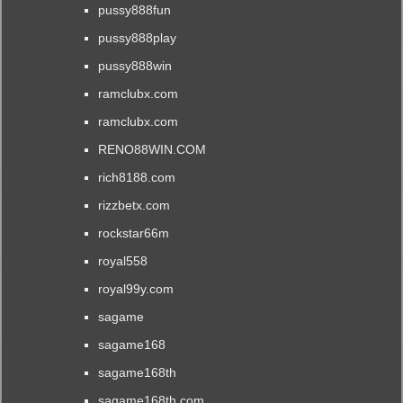
pussy888fun
pussy888play
pussy888win
ramclubx.com
ramclubx.com
RENO88WIN.COM
rich8188.com
rizzbetx.com
rockstar66m
royal558
royal99y.com
sagame
sagame168
sagame168th
sagame168th.com