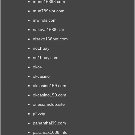
mono16888.com
mun789slot.com
mwin9s.com
nakoya1688.site
niseko168bet.com
no1huay
no1huay.com
okc4
okcasino
okcasino159.com
okcasino159.com
onesiamclub.site
p2vvip
pananthai99.com
paramax1688.info