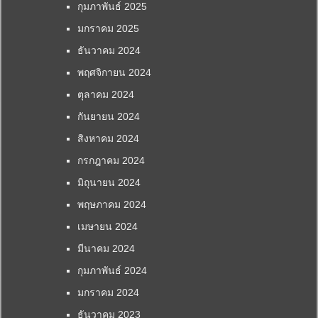
กุมภาพันธ์ 2025
มกราคม 2025
ธันวาคม 2024
พฤศจิกายน 2024
ตุลาคม 2024
กันยายน 2024
สิงหาคม 2024
กรกฎาคม 2024
มิถุนายน 2024
พฤษภาคม 2024
เมษายน 2024
มีนาคม 2024
กุมภาพันธ์ 2024
มกราคม 2024
ธันวาคม 2023