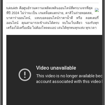
tuktukth คือศูนย์รวมความเพลิดเพลินออนไลน์ที่ครบวงจรที่สุด
ที่ปี 2024 ไม่ว่าจะเป็น เกมสล็อตแตกง่าย, คาสิโนถ่ายทอดสด,
บาคาร่าออนไลน์, แทงบอลออนไลน์ราคาน้ำดี หรือ ลอตเตอรี่
ออนไลน์ คุณสามารถเข้าเล่นได้ครบ จบในเว็บเดียว รองรับทุก
เครื่องไม้เครื่องมือ ไม่ต้องโหลดแอป เล่นได้ทุกหนทุกแห่ง ทุกเวลา