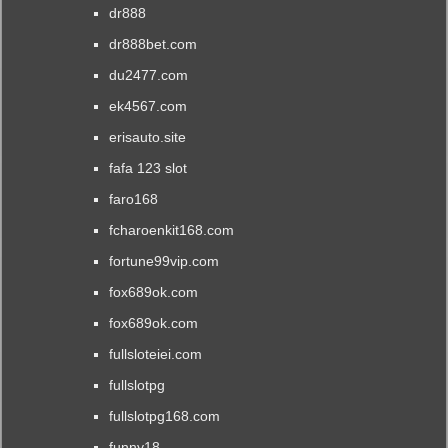
dr888
dr888bet.com
du2477.com
ek4567.com
erisauto.site
fafa 123 slot
faro168
fcharoenkit168.com
fortune99vip.com
fox689ok.com
fox689ok.com
fullsloteiei.com
fullslotpg
fullslotpg168.com
funny18