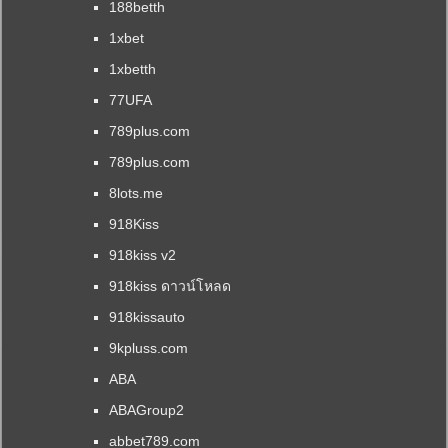
188betth
1xbet
1xbetth
77UFA
789plus.com
789plus.com
8lots.me
918Kiss
918kiss v2
918kiss ดาวน์โหลด
918kissauto
9kpluss.com
ABA
ABAGroup2
abbet789.com