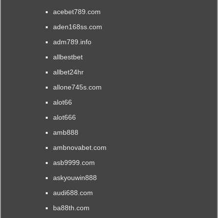
acebet789.com
aden168ss.com
adm789.info
allbestbet
allbet24hr
allone745s.com
alot66
alot666
amb888
ambnovabet.com
asb9999.com
askyouwin888
audi688.com
ba88th.com