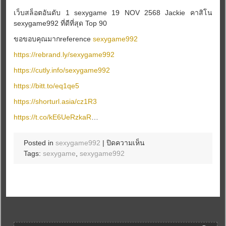
เว็บสล็อตอันดับ 1 sexygame 19 NOV 2568 Jackie คาสิโน
sexygame992 ที่ดีที่สุด Top 90
ขอขอบคุณมากreference
sexygame992
https://rebrand.ly/sexygame992
https://cutly.info/sexygame992
https://bitt.to/eq1qe5
https://shorturl.asia/cz1R3
https://t.co/kE6UeRzkaR
…
บน
Posted in
sexygame992
|
ปิดความเห็น
เว็บ
Tags:
sexygame
,
sexygame992
เปิด
ใหม่
sexygame992
ทดลอง
เล่น
Top