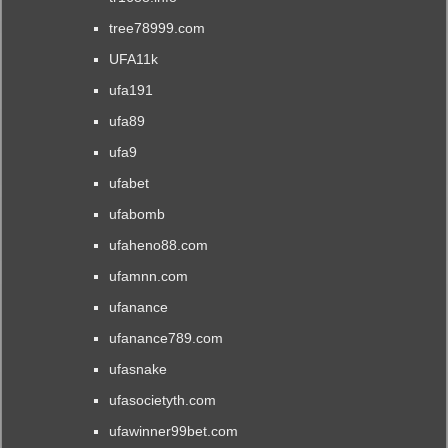
tree78999.com
UFA11k
ufa191
ufa89
ufa9
ufabet
ufabomb
ufaheno88.com
ufamnn.com
ufanance
ufanance789.com
ufasnake
ufasocietyth.com
ufawinner99bet.com