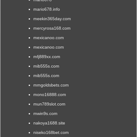
mario678.info
meekin365day.com
mercyrosa168.com
mexicanoo.com
mexicanoo.com
mfj889xx.com
mib555s.com
mib555s.com
mmgoldsbets.com
mono16888.com
mun789slot.com
mwin9s.com
nakoya1688.site
niseko168bet.com