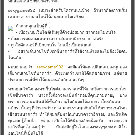
ทดลองเล่นเซ็กซี่บาคาร่าที่นี่
sexygame992 เหมาะสำหรับใครกันแน่บ้าง ถ้าหากต้องการเริ่ม
เล่นบาคาร่าออนไลน์ให้สนุกแบบไม่เครียด
ถ้าหากคุณเป็นผู้ที่…
• เบื่อระบบเว็บไซต์เดิมๆที่ค้างบ่อยมาก ฝากถอนไม่ทันใจ
• ต้องการทดลองเล่นบาคาร่าสดแบบมีบรรยากาศจริง
• ถูกใจดีลเลอร์ที่เบิกบานใจ ไม่แข็งเป็นหุ่นยนต์
• อยากเล่นเว็บไซต์เซ็กซี่บาคาร่าที่ใช้งานง่ายและไม่ต้องง้อคน
ไหนกัน
ผมบอกเลยว่า
sexygame992
จะมีผลให้คุณเปลี่ยนแปลงมุมมอง
เกี่ยวกับเว็บไซต์บาคาร่า ด้วยเหตุว่าเขามิได้แค่ขายภาพ แต่ขาย
ประสบการณ์ที่ทำให้คนเล่นอินกับเกมจริงๆ
หากคุณกำลังมองหาเว็บไซต์บาคาร่าสดที่ให้มากยิ่งกว่าการแจกไพ่
เซ็กซี่บาคาร่า บางครั้งก็อาจจะเป็นคำตอบที่คุณตามหาอยู่ บาง
คราวการเล่นพนันมิได้ขึ้นกับว่าผู้ใดกันจะได้มากกว่าใครกันแน่
แม้กระนั้นอยู่ที่ว่าระหว่างทาง พวกเราสนุกกับมันได้มากขนาดไหน
เย้ายวนบาคาร่า ทำให้ผมกลับมาอินกับบาคาร่าอีกรอบ และถ้าเกิด
คุณเคยรู้สึกเบื่อ ทดลองเปิดใจให้ที่นี่มองสักหนึ่งครั้ง อาจจะเจอ
อะไรที่คุณไม่เคยรู้ว่า มันยังมีอยู่ในโลกของsexygameคาสิโน
ออนไลน์ก็เป็นไปได้