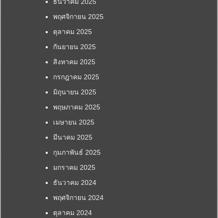
ธันวาคม 2025
พฤศจิกายน 2025
ตุลาคม 2025
กันยายน 2025
สิงหาคม 2025
กรกฎาคม 2025
มิถุนายน 2025
พฤษภาคม 2025
เมษายน 2025
มีนาคม 2025
กุมภาพันธ์ 2025
มกราคม 2025
ธันวาคม 2024
พฤศจิกายน 2024
ตุลาคม 2024