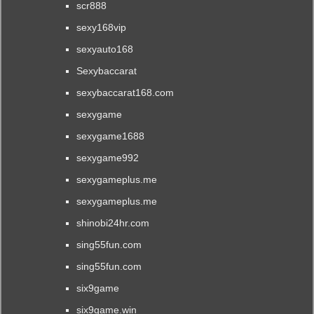
scr888
sexy168vip
sexyauto168
Sexybaccarat
sexybaccarat168.com
sexygame
sexygame1688
sexygame992
sexygameplus.me
sexygameplus.me
shinobi24hr.com
sing55fun.com
sing55fun.com
six9game
six9game.win