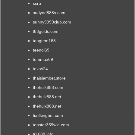
ssru
sudyod888s.com
sunny9999club.com
t88golds.com
tangtem168
teenoi69
temmax69
texas24
thaisiambet.store
thehulk888.com
thehulk888.net
thehulk888.net
tia8kingbet.com
topstar359win.com
tr1688.info