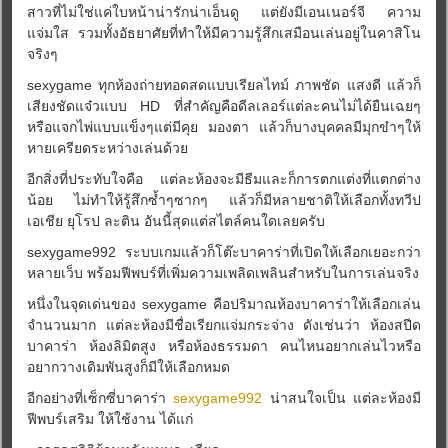
สาวที่ไม่ใช่แค่ใบหน้าน่ารักน่าเอ็นดู แต่ยังมีเอนเนอร์จี ความ
แจ่มใส รวมทั้งอัธยาศัยที่ทำให้มีความรู้สึกเสมือนเล่นอยู่ในคาสิโน
จริงๆ
sexygame ทุกห้องถ่ายทอดสดแบบเรียลไทม์ ภาพชัด แสงดี แล้วก็
เสียงชัดแจ๋วแบบ HD ที่สำคัญคือดีลเลอร์แต่ละคนไม่ได้ยืนเฉยๆ
หรือแจกไพ่แบบแข็งๆแต่มีคุย มองตา แล้วก็บางบุคคลมีมุกขำๆให้
หายเครียดระหว่างเล่นด้วย
อีกสิ่งที่ประทับใจคือ แต่ละห้องจะมีธีมและก็การตกแต่งที่แตกต่าง
น้อย ไม่ทำให้รู้สึกซ้ำๆซากๆ แล้วก็มีหลายชาติให้เลือกทั้งทวีป
เอเชีย ยุโรป ละติน อันนี้สุดแต่สไตล์คนใดเลยครับ
sexygame992 ระบบเกมแล้วก็โต๊ะบาคาร่าที่เปิดให้เลือกเยอะกว่า
หลายเว็บ พร้อมฟีพบร์ที่เพิ่มความเพลิดเพลินสำหรับในการเล่นจริง
หนึ่งในจุดเด่นของ sexygame คือปริมาณห้องบาคาร่าให้เลือกเล่น
จำนวนมาก แต่ละห้องมีชื่อเรียกแจ่มกระจ่าง ดังเช่นว่า ห้องสปีด
บาคาร่า ห้องลิมิตสูง หรือห้องธรรมดา คนไหนอยากเล่นไวหรือ
อยากวางเดิมพันสูงก็มีให้เลือกหมด
อีกอย่างที่เซ็กซี่บาคาร่า
sexygame992
น่าสนใจเป็น แต่ละห้องมี
ฟีพบร์เสริม ให้ใช้งาน ได้แก่