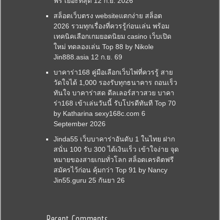
ฟรี เยอะที่สุด 12 ก.ย. 2026
จริง
สล็อตเว็บตรง websiteแตกง่าย สล็อต
เริ่ม
2026 รวมทุกเรื่องที่ควรรู้ก่อนเล่น พร้อม
ต้น
เทคนิคเลือกเกมยอดนิยม casino เว็บเปิด
แค่
ใหม่ ทดลองเล่น Top 88 by Nikole
1
Jin888.asia 12 ก.ย. 69
บาท
27
บาคาร่า168 คู่มือเลือกเว็บไพ่ที่ควรรู้ สาย
พฤศจิก
วัดใจได้ 1,000 รองรับทุกธนาคาร ถอนเร็ว
า
ทันใจ บาคาร่าสด ดีลเลอร์สาวสวย บาคา
68
ร่า168 เข้าเล่นวันนี้ รับโปรดีทันที Top 70
คา
by Katharina sexy168c.com 6
สิโน
September 2026
Jinda55 เว็บบาคาร่าอันดับ 1 ในไทย ฝาก
สนั่น 100 รับ 300 ได้เงินเร็ว เข้าใจง่าย จุด
หมายของสายเกมทั่วโลก สล็อตเครดิตฟรี
สมัครไว้ก่อน คุ้มกว่า Top 91 by Nancy
Jin55.guru 25 กันยา 26
Recent Comments