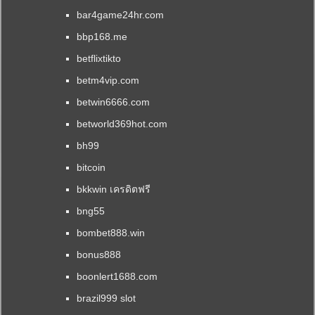
bar4game24hr.com
bbp168.me
betflixtikto
betm4vip.com
betwin6666.com
betworld369hot.com
bh99
bitcoin
bkkwin เครดิตฟรี
bng55
bombet888.win
bonus888
boonlert1688.com
brazil999 slot