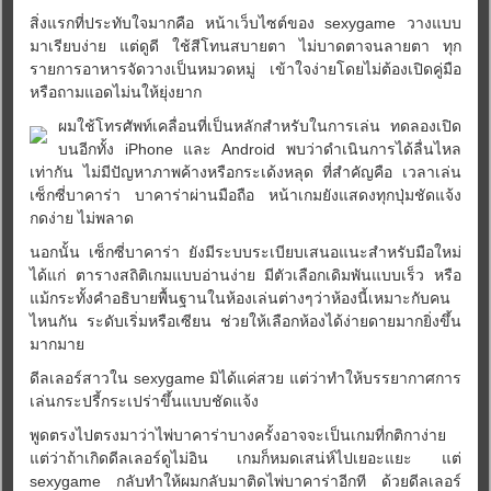
สิ่งแรกที่ประทับใจมากคือ หน้าเว็บไซต์ของ sexygame วางแบบ
มาเรียบง่าย แต่ดูดี ใช้สีโทนสบายตา ไม่บาดตาจนลายตา ทุก
รายการอาหารจัดวางเป็นหมวดหมู่ เข้าใจง่ายโดยไม่ต้องเปิดคู่มือ
หรือถามแอดไม่นให้ยุ่งยาก
ผมใช้โทรศัพท์เคลื่อนที่เป็นหลักสำหรับในการเล่น ทดลองเปิด
บนอีกทั้ง iPhone และ Android พบว่าดำเนินการได้ลื่นไหล
เท่ากัน ไม่มีปัญหาภาพค้างหรือกระเด้งหลุด ที่สำคัญคือ เวลาเล่น
เซ็กซี่บาคาร่า บาคาร่าผ่านมือถือ หน้าเกมยังแสดงทุกปุ่มชัดแจ้ง
กดง่าย ไม่พลาด
นอกนั้น เซ็กซี่บาคาร่า ยังมีระบบระเบียบเสนอแนะสำหรับมือใหม่
ได้แก่ ตารางสถิติเกมแบบอ่านง่าย มีตัวเลือกเดิมพันแบบเร็ว หรือ
แม้กระทั้งคำอธิบายพื้นฐานในห้องเล่นต่างๆว่าห้องนี้เหมาะกับคน
ไหนกัน ระดับเริ่มหรือเซียน ช่วยให้เลือกห้องได้ง่ายดายมากยิ่งขึ้น
มากมาย
ดีลเลอร์สาวใน sexygame มิได้แค่สวย แต่ว่าทำให้บรรยากาศการ
เล่นกระปรี้กระเปร่าขึ้นแบบชัดแจ้ง
พูดตรงไปตรงมาว่าไพ่บาคาร่าบางครั้งอาจจะเป็นเกมที่กติกาง่าย
แต่ว่าถ้าเกิดดีลเลอร์ดูไม่อิน เกมก็หมดเสน่ห์ไปเยอะแยะ แต่
sexygame กลับทำให้ผมกลับมาติดไพ่บาคาร่าอีกที ด้วยดีลเลอร์