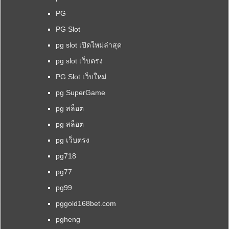
PG
PG Slot
pg slot เปิดใหม่ล่าสุด
pg slot เว็บตรง
PG Slot เว็บใหม่
pg SuperGame
pg สล็อต
pg สล็อต
pg เว็บตรง
pg718
pg77
pg99
pggold168bet.com
pgheng