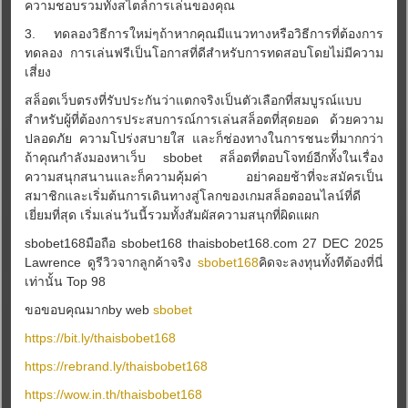
ความชอบรวมทั้งสไตล์การเล่นของคุณ
3. ทดลองวิธีการใหม่ๆถ้าหากคุณมีแนวทางหรือวิธีการที่ต้องการ
ทดลอง การเล่นฟรีเป็นโอกาสที่ดีสำหรับการทดสอบโดยไม่มีความ
เสี่ยง
สล็อตเว็บตรงที่รับประกันว่าแตกจริงเป็นตัวเลือกที่สมบูรณ์แบบ
สำหรับผู้ที่ต้องการประสบการณ์การเล่นสล็อตที่สุดยอด ด้วยความ
ปลอดภัย ความโปร่งสบายใส และก็ช่องทางในการชนะที่มากกว่า
ถ้าคุณกำลังมองหาเว็บ sbobet สล็อตที่ตอบโจทย์อีกทั้งในเรื่อง
ความสนุกสนานและก็ความคุ้มค่า อย่าคอยช้าที่จะสมัครเป็น
สมาชิกและเริ่มต้นการเดินทางสู่โลกของเกมสล็อตออนไลน์ที่ดี
เยี่ยมที่สุด เริ่มเล่นวันนี้รวมทั้งสัมผัสความสนุกที่ผิดแผก
sbobet168มือถือ sbobet168 thaisbobet168.com 27 DEC 2025
Lawrence ดูรีวิวจากลูกค้าจริง
sbobet168
คิดจะลงทุนทั้งทีต้องที่นี่
เท่านั้น Top 98
ขอขอบคุณมากby web
sbobet
https://bit.ly/thaisbobet168
https://rebrand.ly/thaisbobet168
https://wow.in.th/thaisbobet168