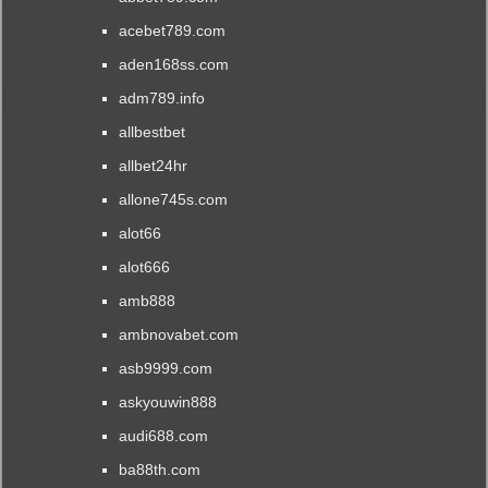
acebet789.com
aden168ss.com
adm789.info
allbestbet
allbet24hr
allone745s.com
alot66
alot666
amb888
ambnovabet.com
asb9999.com
askyouwin888
audi688.com
ba88th.com