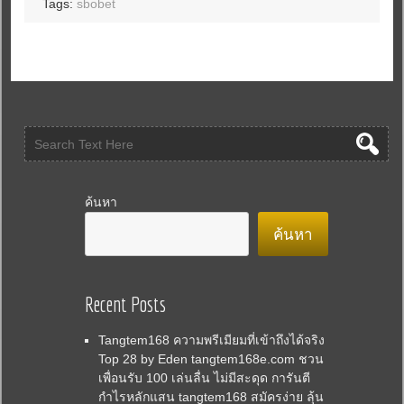
Tags:
sbobet
ค้นหา
ค้นหา
Recent Posts
Tangtem168 ความพรีเมียมที่เข้าถึงได้จริง
Top 28 by Eden tangtem168e.com ชวน
เพื่อนรับ 100 เล่นลื่น ไม่มีสะดุด การันตี
กำไรหลักแสน tangtem168 สมัครง่าย ลุ้น