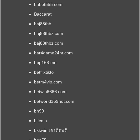
babet555.com
Baccarat
baj88thb
baj88thbz.com
baj88thbz.com
bar4game24hr.com
bbp168.me
betflixtikto
betm4vip.com
betwin6666.com
betworld369hot.com
bh99
bitcoin
bkkwin เครดิตฟรี