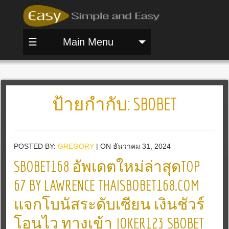
☰
Main Menu
ป้ายกำกับ:
SBOBET
POSTED BY:
GREGORY
| ON ธันวาคม 31, 2024
SBOBET168 อัพเดตใหม่ล่าสุดTOP
67 BY LAWRENCE THAISBOBET168.COM
แจกโบนัสระดับเซียน เงินชัวร์
โอนไว ทางเข้า JOKER123 SBOBET