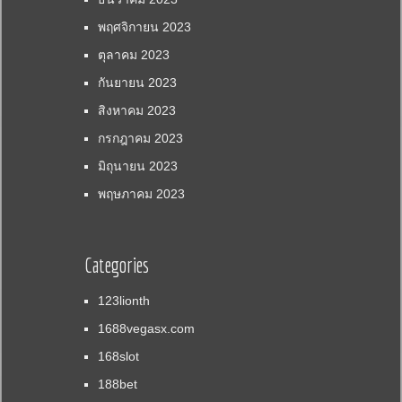
พฤศจิกายน 2023
ตุลาคม 2023
กันยายน 2023
สิงหาคม 2023
กรกฎาคม 2023
มิถุนายน 2023
พฤษภาคม 2023
Categories
123lionth
1688vegasx.com
168slot
188bet