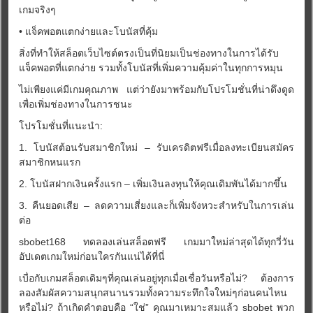
เกมจริงๆ
• แจ็คพอตแตกง่ายและโบนัสที่คุ้ม
สิ่งที่ทำให้สล็อตเว็บไซต์ตรงเป็นที่นิยมเป็นช่องทางในการได้รับ
แจ็คพอตที่แตกง่าย รวมทั้งโบนัสที่เพิ่มความคุ้มค่าในทุกการหมุน
ไม่เพียงแค่มีเกมคุณภาพ แต่ว่ายังมาพร้อมกับโปรโมชั่นที่น่าดึงดูด
เพื่อเพิ่มช่องทางในการชนะ
โปรโมชั่นที่แนะนำ:
1. โบนัสต้อนรับสมาชิกใหม่ – รับเครดิตฟรีเมื่อลงทะเบียนสมัคร
สมาชิกหนแรก
2. โบนัสฝากเงินครั้งแรก – เพิ่มเงินลงทุนให้คุณเดิมพันได้มากขึ้น
3. คืนยอดเสีย – ลดความเสี่ยงและก็เพิ่มจังหวะสำหรับในการเล่น
ต่อ
sbobet168 ทดลองเล่นสล็อตฟรี เกมมาใหม่ล่าสุดได้ทุกวี่วัน
อัปเดตเกมใหม่ก่อนใครกันแน่ได้ที่นี่
เบื่อกับเกมสล็อตเดิมๆที่คุณเล่นอยู่ทุกเมื่อเชื่อวันหรือไม่? ต้องการ
ลองสัมผัสความสนุกสนานรวมทั้งความระทึกใจใหม่ๆก่อนคนไหน
หรือไม่? ถ้าเกิดคำตอบคือ “ใช่” คุณมาเหมาะสมแล้ว sbobet พวก