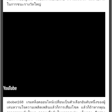
ในการชนะรางวัลใหญ่
sbobet168 เกมสล็อตออนไลน์เปลี่ยนเป็นตัวเลือกอันดับหนึ่งของผู้
เล่นหวานใจความเพลิดเพลินแล้วก็การเสี่ยงโชค แล้วก็ถ้าหากคุณ