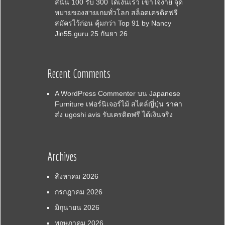
สนั่น 100 รับ 300 ได้เงินเร็ว เข้าใจง่าย จุด
หมายของสายเกมทั่วโลก สล็อตเครดิตฟรี
สมัครไว้ก่อน คุ้มกว่า Top 91 by Nancy
Jin55.guru 25 กันยา 26
Recent Comments
A WordPress Commenter
บน
Japanese
Furniture เฟอร์นิเจอร์ไม้ สไตล์ญี่ปุ่น ราคา
ส่ง ugoshi avis รับเครดิตฟรี ได้เงินจริง
Archives
สิงหาคม 2026
กรกฎาคม 2026
มิถุนายน 2026
พฤษภาคม 2026