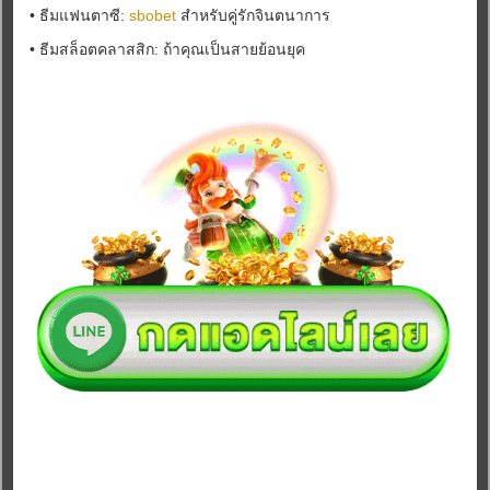
• ธีมแฟนตาซี:
sbobet
สำหรับคู่รักจินตนาการ
• ธีมสล็อตคลาสสิก: ถ้าคุณเป็นสายย้อนยุค