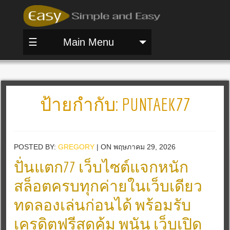
☰
Main Menu
ป้ายกำกับ:
PUNTAEK77
POSTED BY:
GREGORY
| ON พฤษภาคม 29, 2026
ปั่นแตก77 เว็บไซต์แจกหนัก
สล็อตครบทุกค่ายในเว็บเดียว
ทดลองเล่นก่อนได้ พร้อมรับ
เครดิตฟรีสุดคุ้ม พนัน เว็บเปิด