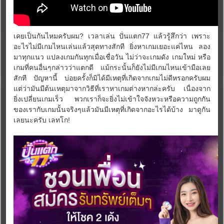
เคยเป็นกันไหมครับผม? เวลาเล่น ปั่นแตก77 แล้วรู้สึกว่า เพราะ
อะไรไม่มีเกมไหนเล่นแล้วสุดทางสักที ยิ่งหาเกมเยอะแค่ไหน ลอง
มาทุกแนว แปลงเกมกันทุกเมื่อเชื่อวัน ไม่ว่าจะเกมดัง เกมใหม่ หรือ
เกมที่คนอื่นๆกล่าวว่าแตกดี แม้กระนั้นก็ยังไม่มีเกมไหนเข้ามือเลย
สักที ปัญหานี้ บ่อยครั้งก็มิได้มีเหตุที่เกิดจากเกมไม่ดีหรอกครับผม
แต่ว่ามันมีต้นเหตุมาจากวิธีที่เราหาเกมต่างหากล่ะครับ เนื่องจาก
ยิ่งเปลี่ยนเกมเร็ว พวกเราก็จะยิ่งไม่เข้าใจจังหวะหรือความถูกกัน
ของเรากับเกมนั้นจริงๆแล้วมันมีเหตุที่เกิดจากอะไรได้บ้าง มาดูกัน
เลยนะครับ เลทโก!