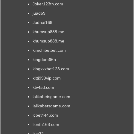
Joker123th.com
juad69
Judhai168
khumsup888.me
khumsup888.me
kimchibetbet.com
kingdom66n
kingxxxbet123.com
kitti999vip.com
ktv4sd.com
lalikabetsgame.com
lalikabetsgame.com
lcbet444.com
lionth168.com
live22