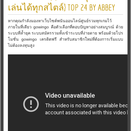
เล่นได้ทุกสไตล์} TOP 24 BY ABBEY
หากคุณกำลังมองหาเว็บไซต์พนันออนไลน์ศูนย์รวมทุกเกมไว้
ภายในที่เดียว gowingo คือตัวเลือกที่ตอบปัญหาอย่างสมบูรณ์ ด้วย
ระบบที่ล้ำยุค ระบบสมัครรวมทั้งเข้าระบบที่ง่ายดาย พร้อมด้วยโปร
โมชั่น gowingo เครดิตฟรี สำหรับสมาชิกใหม่ที่ต้องการเริ่มแบบ
ไม่ต้องลงทุนสูง