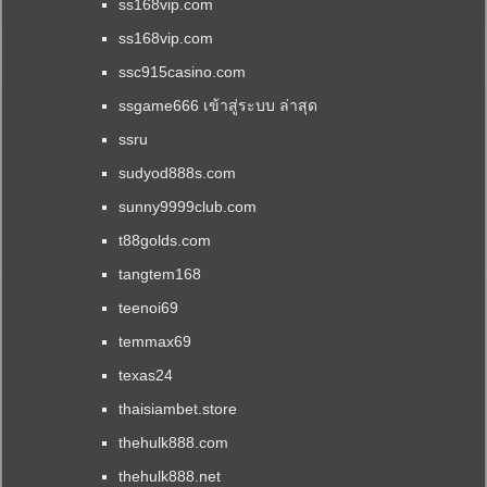
ss168vip.com
ss168vip.com
ssc915casino.com
ssgame666 เข้าสู่ระบบ ล่าสุด
ssru
sudyod888s.com
sunny9999club.com
t88golds.com
tangtem168
teenoi69
temmax69
texas24
thaisiambet.store
thehulk888.com
thehulk888.net