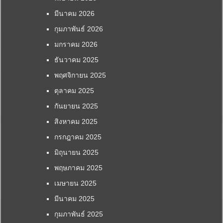
มีนาคม 2026
กุมภาพันธ์ 2026
มกราคม 2026
ธันวาคม 2025
พฤศจิกายน 2025
ตุลาคม 2025
กันยายน 2025
สิงหาคม 2025
กรกฎาคม 2025
มิถุนายน 2025
พฤษภาคม 2025
เมษายน 2025
มีนาคม 2025
กุมภาพันธ์ 2025