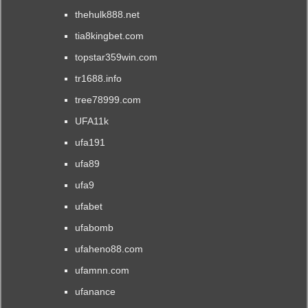
thehulk888.net
tia8kingbet.com
topstar359win.com
tr1688.info
tree78999.com
UFA11k
ufa191
ufa89
ufa9
ufabet
ufabomb
ufaheno88.com
ufamnn.com
ufanance