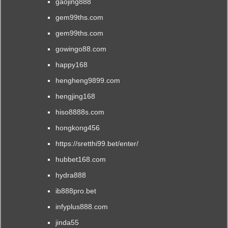
gaojing888
gem99ths.com
gem99ths.com
gowingo88.com
happy168
hengheng9899.com
hengjing168
hiso8888s.com
hongkong456
https://sretthi99.bet/enter/
hubbet168.com
hydra888
ib888pro.bet
infyplus888.com
jinda55