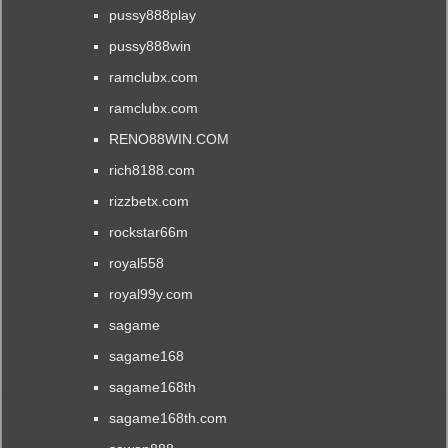
pussy888play
pussy888win
ramclubx.com
ramclubx.com
RENO88WIN.COM
rich8188.com
rizzbetx.com
rockstar66m
royal558
royal99y.com
sagame
sagame168
sagame168th
sagame168th.com