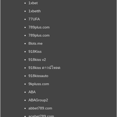
1xbet
1xbetth
77UFA
789plus.com
789plus.com
8lots.me
918Kiss
918kiss v2
918kiss ดาวน์โหลด
918kissauto
9kpluss.com
ABA
ABAGroup2
abbet789.com
acebet789.com