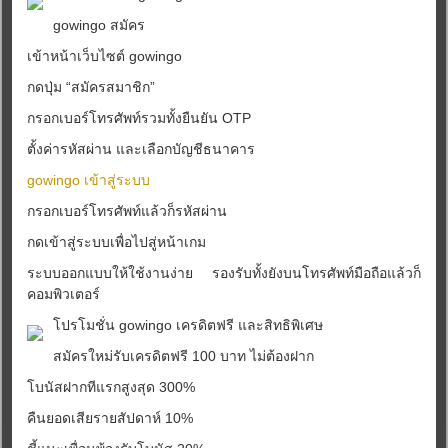
gowingo สมัคร
เข้าหน้าเว็บไซต์ gowingo
กดปุ่ม “สมัครสมาชิก”
กรอกเบอร์โทรศัพท์รวมทั้งยืนยัน OTP
ตั้งค่ารหัสผ่าน และเลือกบัญชีธนาคาร
gowingo เข้าสู่ระบบ
กรอกเบอร์โทรศัพท์แล้วก็รหัสผ่าน
กดเข้าสู่ระบบเพื่อไปสู่หน้าเกม
ระบบออกแบบให้ใช้งานง่าย รองรับทั้งยังบนโทรศัพท์มือถือแล้วก็
คอมพิวเตอร์
โปรโมชั่น gowingo เครดิตฟรี และสิทธิพิเศษ
สมัครใหม่รับเครดิตฟรี 100 บาท ไม่ต้องฝาก
โบนัสฝากทีแรกสูงสุด 300%
คืนยอดเสียรายสัปดาห์ 10%