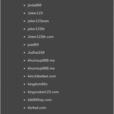
jinda888
Joker123
joker123auto
joker123th
Joker123th.com
juad69
Judhai168
khumsup888.me
khumsup888.me
kimchibetbet.com
kingdom66n
kingxxxbet123.com
kitti999vip.com
ktv4sd.com