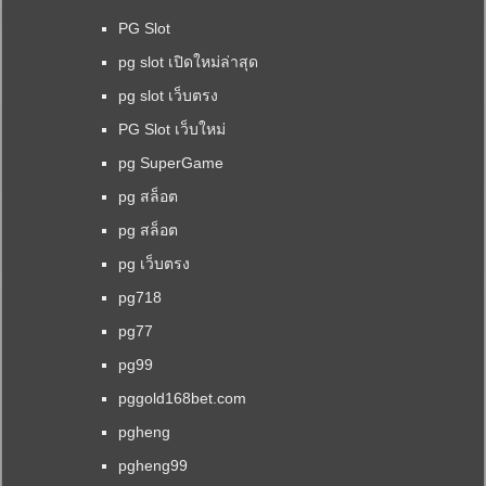
PG Slot
pg slot เปิดใหม่ล่าสุด
pg slot เว็บตรง
PG Slot เว็บใหม่
pg SuperGame
pg สล็อต
pg สล็อต
pg เว็บตรง
pg718
pg77
pg99
pggold168bet.com
pgheng
pgheng99