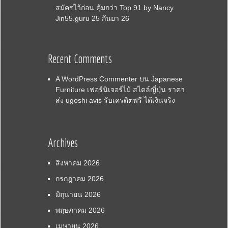
สมัครไว้ก่อน คุ้มกว่า Top 91 by Nancy
Jin55.guru 25 กันยา 26
Recent Comments
A WordPress Commenter
บน
Japanese
Furniture เฟอร์นิเจอร์ไม้ สไตล์ญี่ปุ่น ราคา
ส่ง ugoshi avis รับเครดิตฟรี ได้เงินจริง
Archives
สิงหาคม 2026
กรกฎาคม 2026
มิถุนายน 2026
พฤษภาคม 2026
เมษายน 2026