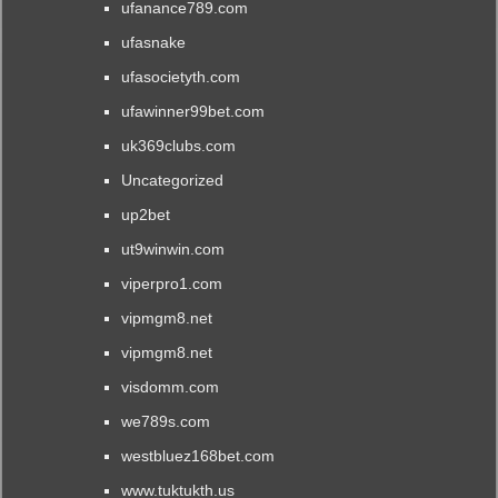
ufanance789.com
ufasnake
ufasocietyth.com
ufawinner99bet.com
uk369clubs.com
Uncategorized
up2bet
ut9winwin.com
viperpro1.com
vipmgm8.net
vipmgm8.net
visdomm.com
we789s.com
westbluez168bet.com
www.tuktukth.us