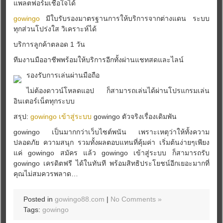
แพลตฟอร์มเชื่อใจได้
gowingo
มีใบรับรองมาตรฐานการให้บริการจากต่างแดน ระบบ
ทุกส่วนโปร่งใส วิเคราะห์ได้
บริการลูกค้าตลอด 1 วัน
ทีมงานมืออาชีพพร้อมให้บริการอีกทั้งผ่านแชทสดและไลน์
รองรับการเล่นผ่านมือถือ
ไม่ต้องดาวน์โหลดแอป ก็สามารถเล่นได้ผ่านโปรแกรมเล่น
อินเตอร์เน็ตทุกระบบ
สรุป:
gowingo เข้าสู่ระบบ
gowingo ตัวจริงเรื่องเดิมพัน
gowingo เป็นมากกว่าเว็บไซต์พนัน เพราะเหตุว่าให้ทั้งความ
ปลอดภัย ความสนุก รวมทั้งผลตอบแทนที่คุ้มค่า เริ่มต้นง่ายๆเพียง
แค่ gowingo สมัคร แล้ว gowingo เข้าสู่ระบบ ก็สามารถรับ
gowingo เครดิตฟรี ได้ในทันที พร้อมสิทธิประโยชน์อีกเยอะมากที่
คุณไม่สมควรพลาด…
Posted in
gowingo88.com
|
No Comments »
Tags:
gowingo