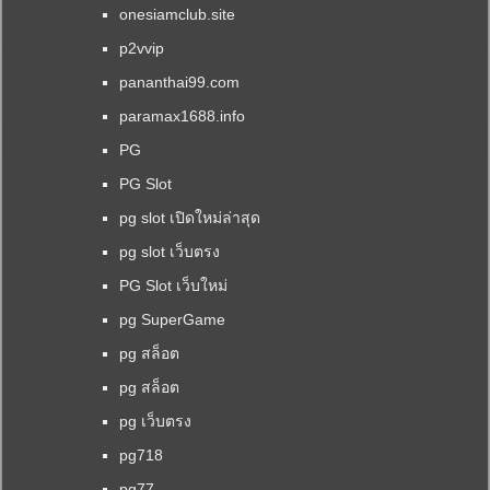
onesiamclub.site
p2vvip
pananthai99.com
paramax1688.info
PG
PG Slot
pg slot เปิดใหม่ล่าสุด
pg slot เว็บตรง
PG Slot เว็บใหม่
pg SuperGame
pg สล็อต
pg สล็อต
pg เว็บตรง
pg718
pg77