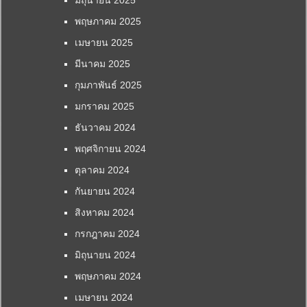
มิถุนายน 2025
พฤษภาคม 2025
เมษายน 2025
มีนาคม 2025
กุมภาพันธ์ 2025
มกราคม 2025
ธันวาคม 2024
พฤศจิกายน 2024
ตุลาคม 2024
กันยายน 2024
สิงหาคม 2024
กรกฎาคม 2024
มิถุนายน 2024
พฤษภาคม 2024
เมษายน 2024