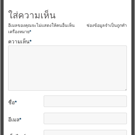
ใส่ความเห็น
อีเมลของคุณจะไม่แสดงให้คนอื่นเห็น
ช่องข้อมูลจำเป็นถูกทำ
เครื่องหมาย
*
ความเห็น
*
ชื่อ
*
อีเมล
*