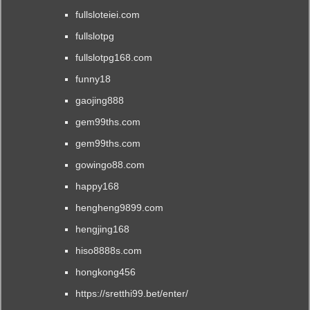
fullsloteiei.com
fullslotpg
fullslotpg168.com
funny18
gaojing888
gem99ths.com
gem99ths.com
gowingo88.com
happy168
hengheng9899.com
hengjing168
hiso8888s.com
hongkong456
https://sretthi99.bet/enter/