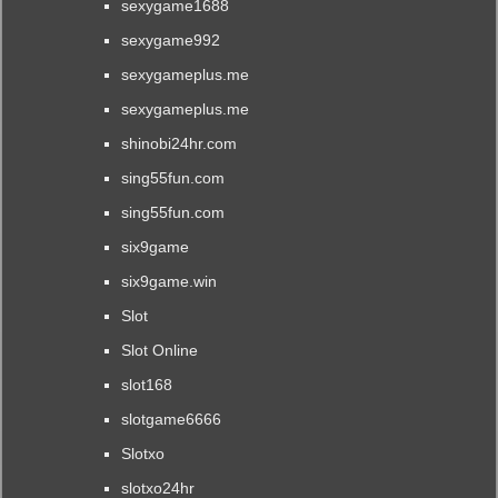
sexygame1688
sexygame992
sexygameplus.me
sexygameplus.me
shinobi24hr.com
sing55fun.com
sing55fun.com
six9game
six9game.win
Slot
Slot Online
slot168
slotgame6666
Slotxo
slotxo24hr