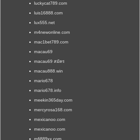
luckycat789.com
luis16888.com
lux555.net
m4newonline.com
mac1bet789.com
macau69
macau69 สมัคร
macau888.win
mario678
mario678.info
meekin365day.com
mercyrosa168.com
mexicanoo.com
mexicanoo.com
mfj889xx.com