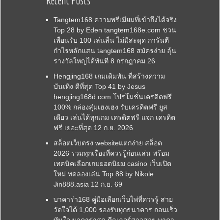
Recent Posts
Tangtem168 ความพรีเมียมที่เข้าถึงได้จริง
Top 28 by Eden tangtem168e.com ชวน
เพื่อนรับ 100 เล่นลื่น ไม่มีสะดุด การันตี
กำไรหลักแสน tangtem168 สมัครง่าย ลุ้น
รางวัลใหญ่ได้ทันที 8 กรกฎาคม 26
Hengjing168 เกมเดิมพัน ที่สร้างความ
บันเทิง ดีที่สุด Top 41 by Jesus
hengjing168d.com โปรโมชั่นเครดิตฟรี
100% กล่องสุ่มเฮงเฮง รับเครดิตฟรี ยูส
เดียว เล่นได้ทุกเกม เครดิตฟรี แจก เครดิต
ฟรี เยอะที่สุด 12 ก.ย. 2026
สล็อตเว็บตรง websiteแตกง่าย สล็อต
2026 รวมทุกเรื่องที่ควรรู้ก่อนเล่น พร้อม
เทคนิคเลือกเกมยอดนิยม casino เว็บเปิด
ใหม่ ทดลองเล่น Top 88 by Nikole
Jin888.asia 12 ก.ย. 69
บาคาร่า168 คู่มือเลือกเว็บไพ่ที่ควรรู้ สาย
วัดใจได้ 1,000 รองรับทุกธนาคาร ถอนเร็ว