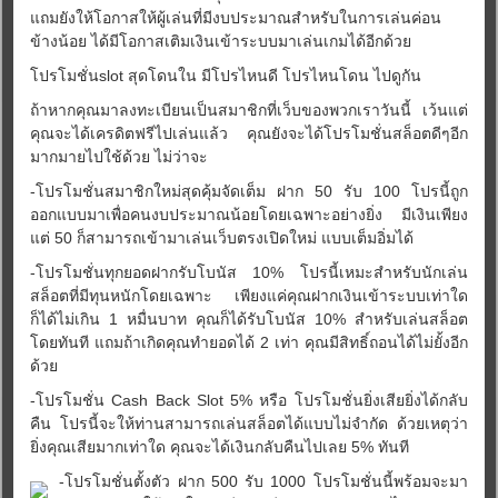
แถมยังให้โอกาสให้ผู้เล่นที่มีงบประมาณสำหรับในการเล่นค่อน
ข้างน้อย ได้มีโอกาสเติมเงินเข้าระบบมาเล่นเกมได้อีกด้วย
โปรโมชั่นslot สุดโดนใน มีโปรไหนดี โปรไหนโดน ไปดูกัน
ถ้าหากคุณมาลงทะเบียนเป็นสมาชิกที่เว็บของพวกเราวันนี้ เว้นแต่
คุณจะได้เครดิตฟรีไปเล่นแล้ว คุณยังจะได้โปรโมชั่นสล็อตดีๆอีก
มากมายไปใช้ด้วย ไม่ว่าจะ
-โปรโมชั่นสมาชิกใหม่สุดคุ้มจัดเต็ม ฝาก 50 รับ 100 โปรนี้ถูก
ออกแบบมาเพื่อคนงบประมาณน้อยโดยเฉพาะอย่างยิ่ง มีเงินเพียง
แต่ 50 ก็สามารถเข้ามาเล่นเว็บตรงเปิดใหม่ แบบเต็มอิ่มได้
-โปรโมชั่นทุกยอดฝากรับโบนัส 10% โปรนี้เหมะสำหรับนักเล่น
สล็อตที่มีทุนหนักโดยเฉพาะ เพียงแค่คุณฝากเงินเข้าระบบเท่าใด
ก็ได้ไม่เกิน 1 หมื่นบาท คุณก็ได้รับโบนัส 10% สำหรับเล่นสล็อต
โดยทันที แถมถ้าเกิดคุณทำยอดได้ 2 เท่า คุณมีสิทธิ์ถอนได้ไม่ยั้งอีก
ด้วย
-โปรโมชั่น Cash Back Slot 5% หรือ โปรโมชั่นยิ่งเสียยิ่งได้กลับ
คืน โปรนี้จะให้ท่านสามารถเล่นสล็อตได้แบบไม่จำกัด ด้วยเหตุว่า
ยิ่งคุณเสียมากเท่าใด คุณจะได้เงินกลับคืนไปเลย 5% ทันที
-โปรโมชั่นตั้งตัว ฝาก 500 รับ 1000 โปรโมชั่นนี้พร้อมจะมา