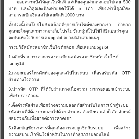
มอบความปังให้คุณในทันที แค่เพียงคุนฝากทดสอบไปเลย 500
บาท และก็คุณจะต้องทำยอดให้ได้ 5 เท่า เพียงเท่านี้คุณก็จะ
สามารถเบิกเงินสดไปเลยทันที 1000 บาท
ทั้งปวงนี้เป็นโปรโมชั่นสล็อตดีๆจากเว็บไซต์ของพวกเรา ถ้าหาก
คุณพอใจคุณสามารถมาเก็บโปรโมชั่นกลุ่มนี้ไปใช้ได้ยืนยันว่าคุณ
จะบันเทิงใจกับการเล่นpgslot อย่างสม่ำเสมอแน่ๆ
กรรมวิธีสมัครสมาชิกเว็บไซต์สล็อต เพื่อเล่นเกมpgslot
1.คลิกที่รายการอาหารลงทะเบียนสมัครสมาชิกหน้าเว็บไซต์
funny18
2.กรอกเบอร์โทรศัพท์ของคุณลงไปในระบบ เพื่อรอรับรหัส OTP
ผ่านทางใจความ
3.นำรหัส OTP ที่ได้รับผ่านทางเนื้อความ มากรอคอยกเข้าระบบ
เพื่อรับรองตัวตน
4.ตั้งค่ารหัสผ่านเพื่อสร้างความปลอดภัยสำหรับในการเข้าสู่ระบบ
รหัสผ่านที่ดีต้องประกอบไปด้วย จำนวน ตัวเขียน แล้วก็ สัญลักษณ์
ผสมรวมกันเพื่อยากต่อการคาดเดา
5.เลือกบัญชีธนาคารที่คุณต้องการจะผูกชิดกับระบบ เพื่อสร้าง
ความสบายเร็วทันใจสำหรับในการทำธุรกรรมออนไลน์