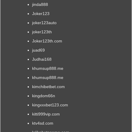
jinda888
Joker123
joker123auto
joker123th
Joker123th.com
juad69
Judhai168
khumsup888.me
khumsup888.me
kimchibetbet.com
kingdom66n
kingxxxbet123.com
kitti999vip.com
ktv4sd.com