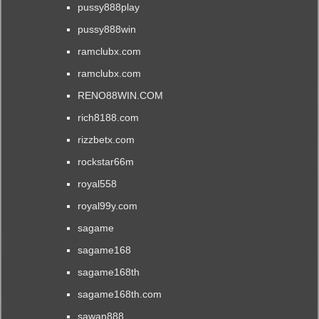
pussy888play
pussy888win
ramclubx.com
ramclubx.com
RENO88WIN.COM
rich8188.com
rizzbetx.com
rockstar66m
royal558
royal99y.com
sagame
sagame168
sagame168th
sagame168th.com
sawan888