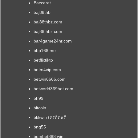
Baccarat
baj88thb
baj88thbz.com
baj88thbz.com
bar4game24hr.com
bbp168.me
betflixtikto
betm4vip.com
betwin6666.com
betworld369hot.com
bh99
bitcoin
bkkwin เครดิตฟรี
bng55
bombet888.win