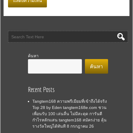
ค้นหา
ค้นหา
Recent Posts
Tangtem168 ความพรีเมียมที่เข้าถึงได้จริง
Top 28 by Eden tangtem168e.com ชวน
เพื่อนรับ 100 เล่นลื่น ไม่มีสะดุด การันตี
กำไรหลักแสน tangtem168 สมัครง่าย ลุ้น
รางวัลใหญ่ได้ทันที 8 กรกฎาคม 26