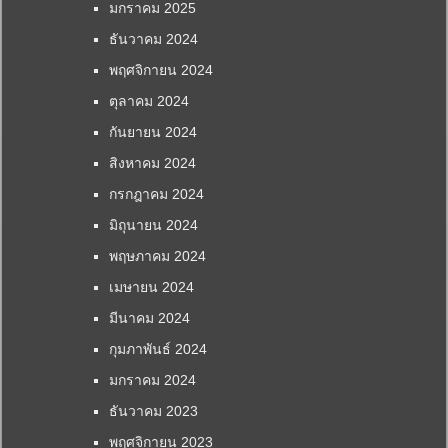
มกราคม 2025
ธันวาคม 2024
พฤศจิกายน 2024
ตุลาคม 2024
กันยายน 2024
สิงหาคม 2024
กรกฎาคม 2024
มิถุนายน 2024
พฤษภาคม 2024
เมษายน 2024
มีนาคม 2024
กุมภาพันธ์ 2024
มกราคม 2024
ธันวาคม 2023
พฤศจิกายน 2023