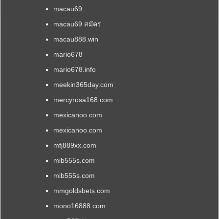
macau69
macau69 สมัคร
macau888.win
mario678
mario678.info
meekin365day.com
mercyrosa168.com
mexicanoo.com
mexicanoo.com
mfj889xx.com
mib555s.com
mib555s.com
mmgoldsbets.com
mono16888.com