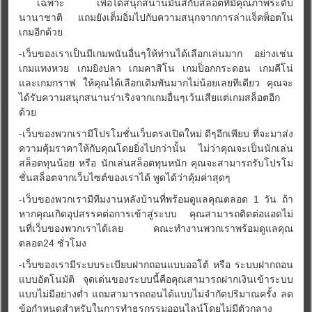
เฉพาะ เพื่อได้สนุกสนานมันส์กับสล็อตที่มีคุณภาพระดับ
นานาชาติ แถมยังเต็มอิ่มไปกับความสนุกจากการล่าแจ็คพ็อตใน
เกมอีกด้วย
-เว็บของเราเป็นมีเกมพนันอื่นๆให้ท่านได้เลือกเล่นมาก อย่างเช่น
เกมแทงหวย เกมยิงปลา เกมคาสิโน เกมป็อกกระดอน เกมคีโน่
และเกมกราฟ ให้คุณได้เลือกเดิมพันมากไม่น้อยเลยทีเดียว คุณจะ
ได้รับความสนุกสนานร่าเริงจากเกมอื่นๆเว้นเสียแต่เกมสล็อตอีก
ด้วย
-เว็บของพวกเรามีโปรโมชั่นเว็บตรงเปิดใหม่ ดีๆอีกเพียบ ที่จะมาส่ง
ความคุ้มราคาให้กับคุณโดยยิ่งไปกว่านั้น ไม่ว่าคุณจะเป็นนักเล่น
สล็อตทุนน้อย หรือ นักเล่นสล็อตทุนหนัก คุณจะสามารถรับโปรโม
ชั่นสล็อตจากเว็บไซต์ของเราได้ พูดได้ว่าคุ้มค่าสุดๆ
-เว็บของพวกเรามีทีมงานหลังบ้านที่พร้อมดูแลคุณตลอด 1 วัน ถ้า
หากคุณเกิดอุปสรรคต่อการเข้าสู่ระบบ คุณสามารถติดต่อแอดไม่
นที่เว็บของพวกเราได้เลย คณะทำงานพวกเราพร้อมดูแลคุณ
ตลอด24 ชั่วโมง
-เว็บของเรามีระบบระเบียบฝากถอนแบบออโต้ หรือ ระบบฝากถอน
แบบอัตโนมัติ จุดเด่นของระบบนี้คือคุณสามารถฝากเงินเข้าระบบ
แบบไม่มีอย่างต่ำ แถมสามารถถอนได้แบบไม่จำกัดปริมาณครั้ง ลด
ข้อกำหนดสำหรับในการทำธุรกรรมออนไลน์โดยไม่มีตัวกลาง