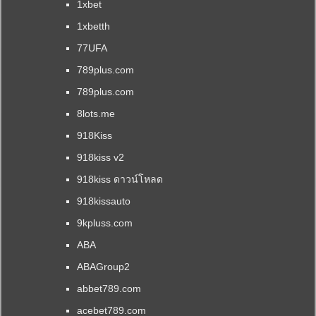
1xbet
1xbetth
77UFA
789plus.com
789plus.com
8lots.me
918Kiss
918kiss v2
918kiss ดาวน์โหลด
918kissauto
9kpluss.com
ABA
ABAGroup2
abbet789.com
acebet789.com