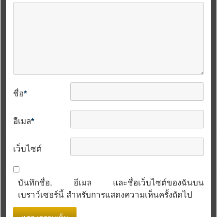
ชื่อ
*
อีเมล
*
เว็บไซต์
บันทึกชื่อ, อีเมล และชื่อเว็บไซต์ของฉันบน
เบราว์เซอร์นี้ สำหรับการแสดงความเห็นครั้งถัดไป