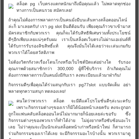
สล็อต pg เว็บตรงแตกหนักมาถึงมือคุณแล้ว ไม่พลาดทุกช่อง
ทางการเป็นคนรวย สมัครเลย!
ถ้าคุณไม่ต้องการพลาดการเป็นคนมั่งมีบนเส้นทางสล็อตออนไลน์
ล่ะก็ มาเลยครับ! เรา pg slot ยินดีต้อนรับ เพียงคุณก้าวขาเข้ามาส
มัครสมาชิกกับพวกเรา คุณก็จะได้รับสิทธิพิเศษรวมทั้งประโยชน์
ดีๆอีกเพียบเลยแน่ๆครับผม เราเป็นสล็อตเว็บตรงไม่ผ่านเอเย่นต์ที่
ได้รับการรับรองลิขสิทธิ์แท้ คุณจึงมั่นใจได้เลยว่าจะเล่นเกมกับ
พวกเราได้โดยสวัสดิภาพ
ไม่ต้องวิตกกังวลเรื่องโดนโกงหรือเว็บไซต์ปิดแต่อย่างใด รับรอง
คุณภาพด้วยสมาชิกกว่า 300,000 ผู้ที่ใช้บริการ ถ้าเกิดคุณไม่
ต้องการพลาดการเป็นคนมั่งมีกับเรา ลงทะเบียนแล้วมาฝ่ากัน!
กิจกรรมดีๆเพื่อคุณได้ร่วมสนุกกับเรา pg77slot แบบจัดเต็ม อย่า
พลาดทุกความสนุก ทดลองเลย!
คนใดว่าพวกเรา สล็อต จะมีดีแค่โปรโมชั่นดีๆล่ะนะครับ
เพราะกิจกรรมต่างๆของเราก็มิได้น้อยหน้าเลยครับ คงจะถูกอก
ถูกใจแฟนคลับสล็อตออนไลน์ไม่มากมายก็น้อยเลยล่ะขอรับ ซึ่ง
กิจกรรมต่างๆของพวกเราก็ทำได้ง่าย ไม่ยุ่งยากหรือซับซ้อนอะไร
เลย ไม่ว่าคุณจะเป็นนักเล่นสล็อตหน้าเก่าหรือหน้าใหม่ ก็สามารถ
ร่วมกิจกรรมของเราได้เลย จะมีกิจกรรมอะไรบ้างนั้น พวกเรามาดู