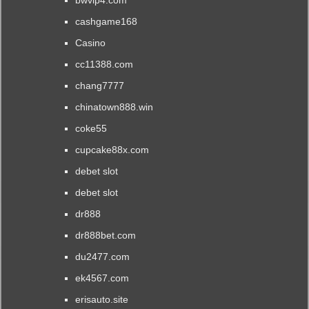
bwvip4.com
cashgame168
Casino
cc11388.com
chang7777
chinatown888.win
coke55
cupcake88x.com
debet slot
debet slot
dr888
dr888bet.com
du2477.com
ek4567.com
erisauto.site