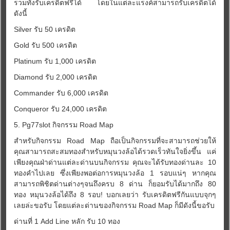
รวมทั้งรับเครดิตฟรีได้ โดยในแต่ละแรงค์สามารถรับเครดิตได้
ดังนี้
Silver รับ 50 เครดิต
Gold รับ 500 เครดิต
Platinum รับ 1,000 เครดิต
Diamond รับ 2,000 เครดิต
Commander รับ 6,000 เครดิต
Conqueror รับ 24,000 เครดิต
5. Pg77slot กิจกรรม Road Map
สำหรับกิจกรรม Road Map ถือเป็นกิจกรรมที่จะสามารถช่วยให้
คุณสามารถสะสมทองสำหรับหมุนวงล้อได้รวดเร็วทันใจยิ่งขึ้น แค่
เพียงคุณฝ่าด่านแต่ละด่านบนกิจกรรม คุณจะได้รับทองด่านละ 10
ทองคำไปเลย ซึ่งเพียงพอต่อการหมุนวงล้อ 1 รอบแน่ๆ หากคุณ
สามารถพิชิตด่านต่างๆจนถึงครบ 8 ด่าน ก็ยอมรับได้มากถึง 80
ทอง หมุนวงล้อได้ถึง 8 รอบ! บอกเลยว่า รับเครดิตฟรีกันแบบจุกๆ
เลยล่ะขอรับ โดยแต่ละด่านของกิจกรรม Road Map ก็มีดังนี้ขอรับ
ด่านที่ 1 Add Line หลัก รับ 10 ทอง