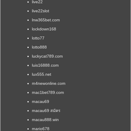
live22
live22slot
lnw365bet.com
lockdown168
lotto77
lotto888
luckycat789.com
luis16888.com
lux555.net
m4newonline.com
mac1bet789.com
macau69
macau69 สมัคร
macau888.win
mario678