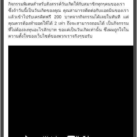
กิจกรรมพิเศษสำหรับสังสรรค์วันเกิดให้กับสมาชิกทุกๆคนของเรา
ซึ่งถ้าวันนี้เป็นวันเกิดของคุณ คุณสามารถติดต่อกับแอดมินของเรา
แล้วเข้าไปรับเครดิตฟรี 200 บาทจากกิจกรรมได้เลยในทันที แต่
คุณควรต้องทำยอดให้ได้ 2 เท่า ถึงจะสามารถถอนได้ เป็นกิจกรรม
ที่ไม่ต้องลงทุนอะไรสักบาท ขอแค่เป็นวันเกิดเท่านั้น ซึ่งผมถูกใจใน
ความตั้งใจของเว็บไซต์ของพวกเราจริงๆขอรับ