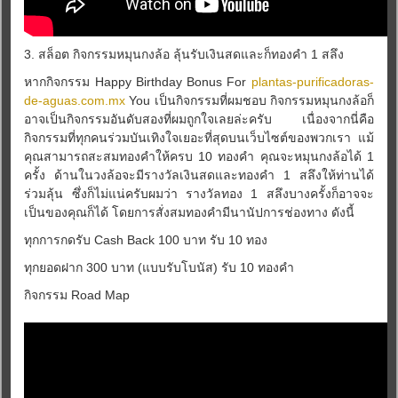
3. สล็อต กิจกรรมหมุนกงล้อ ลุ้นรับเงินสดและก็ทองคำ 1 สลึง
หากกิจกรรม Happy Birthday Bonus For
plantas-purificadoras-
de-aguas.com.mx
You เป็นกิจกรรมที่ผมชอบ กิจกรรมหมุนกงล้อก็
อาจเป็นกิจกรรมอันดับสองที่ผมถูกใจเลยล่ะครับ เนื่องจากนี่คือ
กิจกรรมที่ทุกคนร่วมบันเทิงใจเยอะที่สุดบนเว็บไซต์ของพวกเรา แม้
คุณสามารถสะสมทองคำให้ครบ 10 ทองคำ คุณจะหมุนกงล้อได้ 1
ครั้ง ด้านในวงล้อจะมีรางวัลเงินสดและทองคำ 1 สลึงให้ท่านได้
ร่วมลุ้น ซึ่งก็ไม่แน่ครับผมว่า รางวัลทอง 1 สลึงบางครั้งก็อาจจะ
เป็นของคุณก็ได้ โดยการสั่งสมทองคำมีนานัปการช่องทาง ดังนี้
ทุกการกดรับ Cash Back 100 บาท รับ 10 ทอง
ทุกยอดฝาก 300 บาท (แบบรับโบนัส) รับ 10 ทองคำ
กิจกรรม Road Map