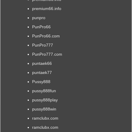
premium66.info
punpro
PunPro66
PunPro66.com
PunPro777
PunPro777.com
puntaek66
puntaek77
Pussy888
pussy888fun
pussy888play
pussy888win
ramclubx.com
ramclubx.com