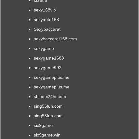
scr888
sexy168vip
sexyauto168
Sexybaccarat
sexybaccarat168.com
sexygame
sexygame1688
sexygame992
sexygameplus.me
sexygameplus.me
shinobi24hr.com
sing55fun.com
sing55fun.com
six9game
six9game.win