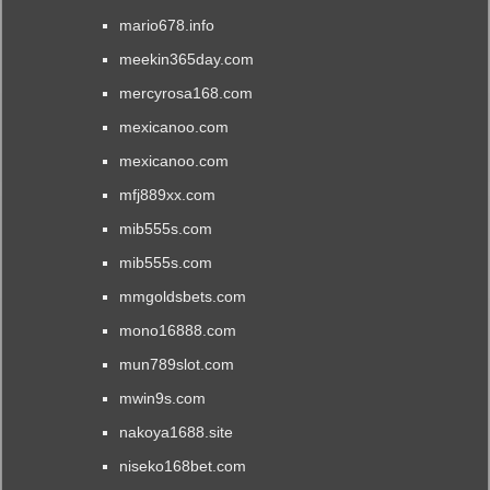
mario678.info
meekin365day.com
mercyrosa168.com
mexicanoo.com
mexicanoo.com
mfj889xx.com
mib555s.com
mib555s.com
mmgoldsbets.com
mono16888.com
mun789slot.com
mwin9s.com
nakoya1688.site
niseko168bet.com