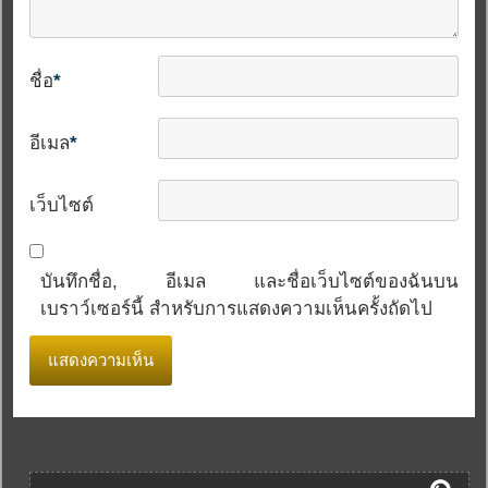
ชื่อ
*
อีเมล
*
เว็บไซต์
บันทึกชื่อ, อีเมล และชื่อเว็บไซต์ของฉันบน
เบราว์เซอร์นี้ สำหรับการแสดงความเห็นครั้งถัดไป