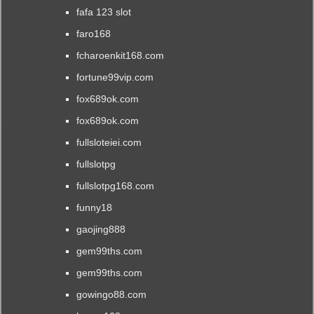
fafa 123 slot
faro168
fcharoenkit168.com
fortune99vip.com
fox689ok.com
fox689ok.com
fullsloteiei.com
fullslotpg
fullslotpg168.com
funny18
gaojing888
gem99ths.com
gem99ths.com
gowingo88.com