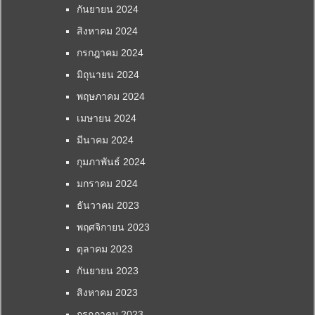
กันยายน 2024
สิงหาคม 2024
กรกฎาคม 2024
มิถุนายน 2024
พฤษภาคม 2024
เมษายน 2024
มีนาคม 2024
กุมภาพันธ์ 2024
มกราคม 2024
ธันวาคม 2023
พฤศจิกายน 2023
ตุลาคม 2023
กันยายน 2023
สิงหาคม 2023
กรกฎาคม 2023