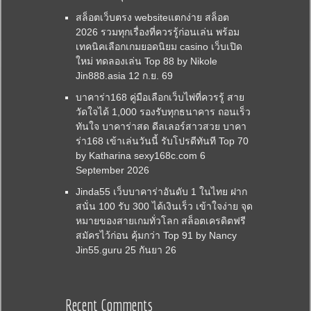
สล็อตเว็บตรง websiteแตกง่าย สล็อต
2026 รวมทุกเรื่องที่ควรรู้ก่อนเล่น พร้อม
เทคนิคเลือกเกมยอดนิยม casino เว็บเปิด
ใหม่ ทดลองเล่น Top 88 by Nikole
Jin888.asia 12 ก.ย. 69
บาคาร่า168 คู่มือเลือกเว็บไพ่ที่ควรรู้ สาย
วัดใจได้ 1,000 รองรับทุกธนาคาร ถอนเร็ว
ทันใจ บาคาร่าสด ดีลเลอร์สาวสวย บาคา
ร่า168 เข้าเล่นวันนี้ รับโปรดีทันที Top 70
by Katharina sexy168c.com 6
September 2026
Jinda55 เว็บบาคาร่าอันดับ 1 ในไทย ฝาก
สนั่น 100 รับ 300 ได้เงินเร็ว เข้าใจง่าย จุด
หมายของสายเกมทั่วโลก สล็อตเครดิตฟรี
สมัครไว้ก่อน คุ้มกว่า Top 91 by Nancy
Jin55.guru 25 กันยา 26
Recent Comments