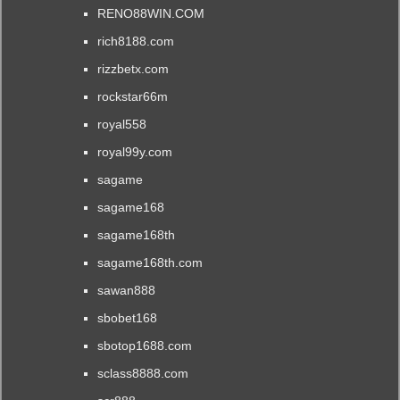
RENO88WIN.COM
rich8188.com
rizzbetx.com
rockstar66m
royal558
royal99y.com
sagame
sagame168
sagame168th
sagame168th.com
sawan888
sbobet168
sbotop1688.com
sclass8888.com