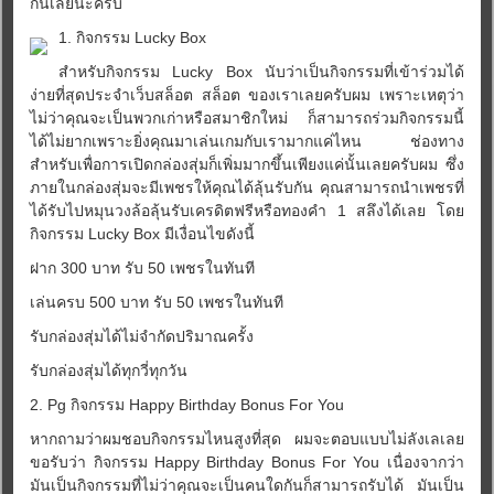
กันเลยนะครับ
1. กิจกรรม Lucky Box
สำหรับกิจกรรม Lucky Box นับว่าเป็นกิจกรรมที่เข้าร่วมได้
ง่ายที่สุดประจำเว็บสล็อต สล็อต ของเราเลยครับผม เพราะเหตุว่า
ไม่ว่าคุณจะเป็นพวกเก่าหรือสมาชิกใหม่ ก็สามารถร่วมกิจกรรมนี้
ได้ไม่ยากเพราะยิ่งคุณมาเล่นเกมกับเรามากแค่ไหน ช่องทาง
สำหรับเพื่อการเปิดกล่องสุ่มก็เพิ่มมากขึ้นเพียงแค่นั้นเลยครับผม ซึ่ง
ภายในกล่องสุ่มจะมีเพชรให้คุณได้ลุ้นรับกัน คุณสามารถนำเพชรที่
ได้รับไปหมุนวงล้อลุ้นรับเครดิตฟรีหรือทองคำ 1 สลึงได้เลย โดย
กิจกรรม Lucky Box มีเงื่อนไขดังนี้
ฝาก 300 บาท รับ 50 เพชรในทันที
เล่นครบ 500 บาท รับ 50 เพชรในทันที
รับกล่องสุ่มได้ไม่จำกัดปริมาณครั้ง
รับกล่องสุ่มได้ทุกวี่ทุกวัน
2. Pg กิจกรรม Happy Birthday Bonus For You
หากถามว่าผมชอบกิจกรรมไหนสูงที่สุด ผมจะตอบแบบไม่ลังเลเลย
ขอรับว่า กิจกรรม Happy Birthday Bonus For You เนื่องจากว่า
มันเป็นกิจกรรมที่ไม่ว่าคุณจะเป็นคนใดกันก็สามารถรับได้ มันเป็น