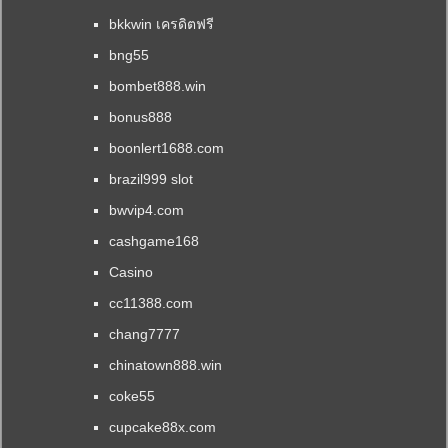
bkkwin เครดิตฟรี
bng55
bombet888.win
bonus888
boonlert1688.com
brazil999 slot
bwvip4.com
cashgame168
Casino
cc11388.com
chang7777
chinatown888.win
coke55
cupcake88x.com