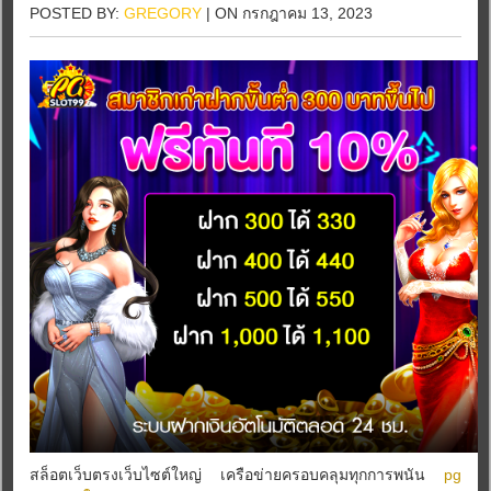
POSTED BY:
GREGORY
| ON กรกฎาคม 13, 2023
สล็อตเว็บตรงเว็บไซต์ใหญ่ เครือข่ายครอบคลุมทุกการพนัน
pg