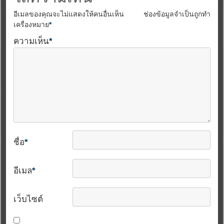
อีเมลของคุณจะไม่แสดงให้คนอื่นเห็น
ช่องข้อมูลจำเป็นถูกทำ
เครื่องหมาย
*
ความเห็น
*
ชื่อ
*
อีเมล
*
เว็บไซต์