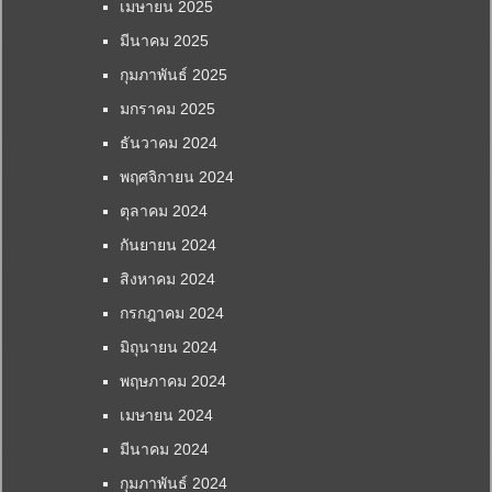
เมษายน 2025
มีนาคม 2025
กุมภาพันธ์ 2025
มกราคม 2025
ธันวาคม 2024
พฤศจิกายน 2024
ตุลาคม 2024
กันยายน 2024
สิงหาคม 2024
กรกฎาคม 2024
มิถุนายน 2024
พฤษภาคม 2024
เมษายน 2024
มีนาคม 2024
กุมภาพันธ์ 2024