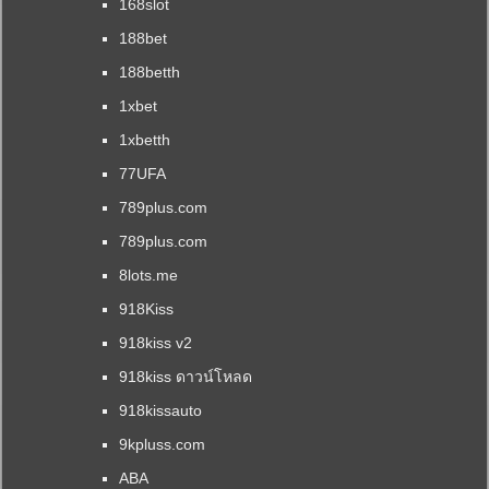
168slot
188bet
188betth
1xbet
1xbetth
77UFA
789plus.com
789plus.com
8lots.me
918Kiss
918kiss v2
918kiss ดาวน์โหลด
918kissauto
9kpluss.com
ABA