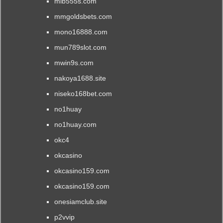
mib555s.com
mmgoldsbets.com
mono16888.com
mun789slot.com
mwin9s.com
nakoya1688.site
niseko168bet.com
no1huay
no1huay.com
okc4
okcasino
okcasino159.com
okcasino159.com
onesiamclub.site
p2vvip