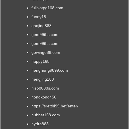
fullslotpg168.com
funny18
gaojing888
gem99ths.com
gem99ths.com
gowingo88.com
happy168
hengheng9899.com
hengjing168
hiso8888s.com
hongkong456
https://sretthi99.bet/enter/
hubbet168.com
hydra888