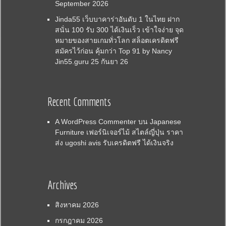
September 2026
Jinda55 เว็บบาคาร่าอันดับ 1 ในไทย ฝาก
สนั่น 100 รับ 300 ได้เงินเร็ว เข้าใจง่าย จุด
หมายของสายเกมทั่วโลก สล็อตเครดิตฟรี
สมัครไว้ก่อน คุ้มกว่า Top 91 by Nancy
Jin55.guru 25 กันยา 26
Recent Comments
A WordPress Commenter
บน
Japanese
Furniture เฟอร์นิเจอร์ไม้ สไตล์ญี่ปุ่น ราคา
ส่ง ugoshi avis รับเครดิตฟรี ได้เงินจริง
Archives
สิงหาคม 2026
กรกฎาคม 2026