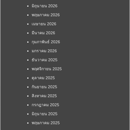
มิถุนายน 2026
พฤษภาคม 2026
เมษายน 2026
มีนาคม 2026
กุมภาพันธ์ 2026
มกราคม 2026
ธันวาคม 2025
พฤศจิกายน 2025
ตุลาคม 2025
กันยายน 2025
สิงหาคม 2025
กรกฎาคม 2025
มิถุนายน 2025
พฤษภาคม 2025