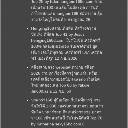
Top 28 by Eden tangtem168e.com ชวน
เพื่อนรับ 100 เล่นลื่น ไม่มีสะดุด การันตี
กำไรหลักแสน tangtem168 สมัครง่าย ลุ้น
รางวัลใหญ่ได้ทันที 8 กรกฎาคม 26
Hengjing168 เกมเดิมพัน ที่สร้างความ
บันเทิง ดีที่สุด Top 41 by Jesus
hengjing168d.com โปรโมชั่นเครดิตฟรี
100% กล่องสุ่มเฮงเฮง รับเครดิตฟรี ยูส
เดียว เล่นได้ทุกเกม เครดิตฟรี แจก เครดิต
ฟรี เยอะที่สุด 12 ก.ย. 2026
สล็อตเว็บตรง websiteแตกง่าย สล็อต
2026 รวมทุกเรื่องที่ควรรู้ก่อนเล่น พร้อม
เทคนิคเลือกเกมยอดนิยม casino เว็บเปิด
ใหม่ ทดลองเล่น Top 88 by Nikole
Jin888.asia 12 ก.ย. 69
บาคาร่า168 คู่มือเลือกเว็บไพ่ที่ควรรู้ สาย
วัดใจได้ 1,000 รองรับทุกธนาคาร ถอนเร็ว
ทันใจ บาคาร่าสด ดีลเลอร์สาวสวย บาคา
ร่า168 เข้าเล่นวันนี้ รับโปรดีทันที Top 70
by Katharina sexy168c.com 6