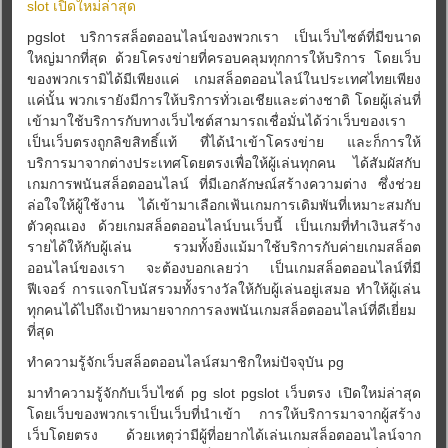
slot เปิดใหม่ล่าสุด
pgslot บริการสล็อตออนไลน์ของพวกเรา เป็นเว็บไซต์ที่มีขนาด
ใหญ่มากที่สุด ด้วยโครงข่ายที่ครอบคลุมทุกการให้บริการ โดยเว็บ
ของพวกเรามิได้มีเพียงแค่ เกมสล็อตออนไลน์ในประเทศไทยเพียง
แค่นั้น พวกเรายังมีการให้บริการทั่วเอเชียและต่างชาติ โดยผู้เล่นที่
เข้ามาใช้บริการกับทางเว็บไซต์สามารถเชื่อมั่นได้ว่าเว็บของเรา
เป็นเว็บตรงถูกลิขสิทธิ์แท้ ที่ได้นำเข้าโครงข่าย และก็การให้
บริการมาจากต่างประเทศโดยตรงเพื่อให้ผู้เล่นทุกคน ได้สัมผัสกับ
เกมการพนันสล็อตออนไลน์ ที่มีเอกลักษณ์สร้างความต่าง ซึ่งช่วย
ล่อใจให้ผู้ใช้งาน ได้เข้ามาเลือกเฟ้นเกมการเดิมพันที่เหมาะสมกับ
ตัวคุณเอง ด้วยเกมสล็อตออนไลน์บนเว็บนี้ เป็นเกมที่ทำเงินสร้าง
รายได้ให้กับผู้เล่น รวมทั้งยิ่งแม้มาใช้บริการกับค่ายเกมสล็อต
ออนไลน์ของเรา จะต้องบอกเลยว่า เป็นเกมสล็อตออนไลน์ที่มี
ฟีเจอร์ การแจกโบนัสรวมทั้งรางวัลให้กับผู้เล่นอยู่เสมอ ทำให้ผู้เล่น
ทุกคนได้ไปถึงเป้าหมายจากการลงพนันเกมสล็อตออนไลน์ที่ดีเยี่ยม
ที่สุด
ทำความรู้จักเว็บสล็อตออนไลน์สมาชิกใหม่ปัจจุบัน pg
มาทำความรู้จักกับเว็บไซต์ pg slot pgslot เว็บตรง เปิดใหม่ล่าสุด
โดยเว็บของพวกเราเป็นเว็บที่นำเข้า การให้บริการมาจากผู้สร้าง
เว็บโดยตรง ด้วยเหตุว่ามีผู้ที่อยากได้เล่นเกมสล็อตออนไลน์จาก