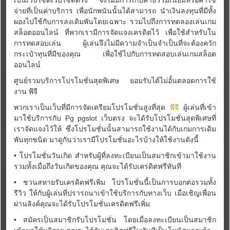
จ่ายที่เป็นค่าบริการ เพื่อนักพนันนั้นได้สามารถ นำเงินลงทุนที่มีทั้ง
ผองไปใช้กับการลงเดิมพันโดยเฉพาะ รวมไปถึงการทดลองเล่นเกม
สล็อตออนไลน์ ที่พวกเรามีการจัดแจงเครดิตไว้ เพื่อใช้สำหรับใน
การทดสอบเล่น ผู้เล่นจึงไม่มีความจำเป็นจำเป็นที่จะต้องควัก
กระเป๋าทุนที่มีของคุณ เพื่อใช้ไปกับการทดสอบเล่นเกมสล็อต
ออนไลน์
ศูนย์รวมบริการโปรโมชั่นสุดพิเศษ ยอมรับได้ไม่อั้นตลอดการใช้
งาน พีจี
พวกเราเป็นเว็บที่มีการจัดเตรียมโปรโมชั่นสูงที่สุด
พีจี
ผู้เล่นที่เข้า
มาใช้บริการกับ Pg pgslot เว็บตรง จะได้รับโปรโมชั่นสุดพิเศษที่
เราจัดแจงไว้ให้ ซึ่งโปรโมชั่นนั้นสามารถใช้งานได้กับเกมการเดิม
พันทุกชนิด มาดูกันว่าเรามีโปรโมชั่นอะไรบ้างให้ใช้งานดังนี้
• โปรโมชั่นวันเกิด สำหรับผู้ที่ลงทะเบียนเป็นสมาชิกเข้ามาใช้งาน
รวมทั้งเมื่อถึงวันเกิดของคุณ คุณจะได้รับเครดิตฟรีทันที
• ชวนสหายรับเครดิตฟรีเพิ่ม โปรโมชั่นนี้เป็นการบอกต่อรวมทั้ง
รีวิว ให้กับผู้เล่นที่ปรารถนาเข้าใช้บริการกับทางเว็บ เมื่อเชิญเพื่อน
ผ่านลิงค์คุณจะได้รับโปรโมชั่นเครดิตฟรีเพิ่ม
• สมัครเป็นสมาชิกรับโปรโมชั่น โดยเมื่อลงทะเบียนเป็นสมาชิก