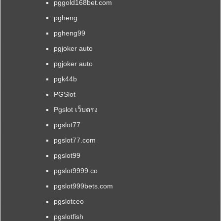
pggold168bet.com
pgheng
pgheng99
pgjoker auto
pgjoker auto
pgk44b
PGSlot
Pgslot เว็บตรง
pgslot77
pgslot77.com
pgslot99
pgslot9999.co
pgslot999bets.com
pgslotceo
pgslotfish