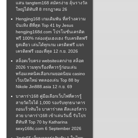
แสน tangtem168 สมัครง่าย ลุ้นรางวัล
ใหญ่ได้ทันที 8 กรกฎาคม 26
Hengjing168 เกมเดิมพัน ที่สร้างความ
บันเทิง ดีที่สุด Top 41 by Jesus
hengjing168d.com โปรโมชั่นเครดิต
ฟรี 100% กล่องสุ่มเฮงเฮง รับเครดิตฟรี
ยูสเดียว เล่นได้ทุกเกม เครดิตฟรี แจก
เครดิตฟรี เยอะที่สุด 12 ก.ย. 2026
สล็อตเว็บตรง websiteแตกง่าย สล็อต
2026 รวมทุกเรื่องที่ควรรู้ก่อนเล่น
พร้อมเทคนิคเลือกเกมยอดนิยม casino
เว็บเปิดใหม่ ทดลองเล่น Top 88 by
Nikole Jin888.asia 12 ก.ย. 69
บาคาร่า168 คู่มือเลือกเว็บไพ่ที่ควรรู้
สายวัดใจได้ 1,000 รองรับทุกธนาคาร
ถอนเร็วทันใจ บาคาร่าสด ดีลเลอร์สาว
สวย บาคาร่า168 เข้าเล่นวันนี้ รับโปร
ดีทันที Top 70 by Katharina
sexy168c.com 6 September 2026
Jinda55 เว็บบาคาร่าอันดับ 1 ในไทย