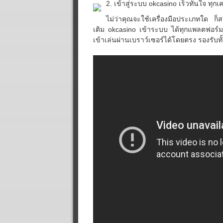
2. เข้าสู่ระบบ okcasino เร็วทันใจ ทุกเคร
ไม่ว่าคุณจะใช้เครื่องมือประเภทใด ก็
เติม okcasino เข้าระบบ ได้ทุกแพลตฟอร์ม 
เข้าเล่นผ่านเบราว์เซอร์ได้โดยตรง รองรับทั้