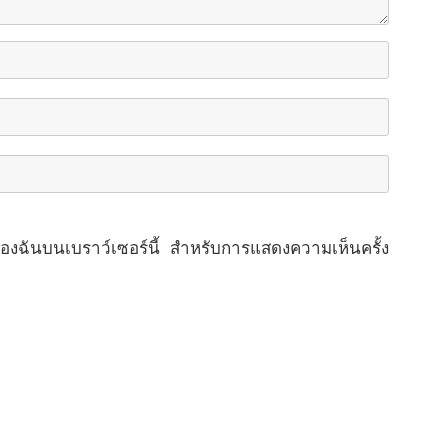
์ของฉันบนเบราว์เซอร์นี้ สำหรับการแสดงความเห็นครั้ง