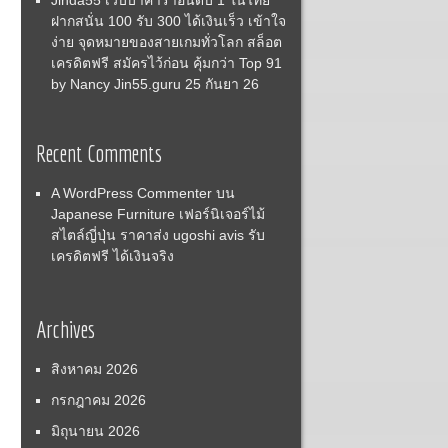
ฝากสนั่น 100 รับ 300 ได้เงินเร็ว เข้าใจ
ง่าย จุดหมายของสายเกมทั่วโลก สล็อต
เครดิตฟรี สมัครไว้ก่อน คุ้มกว่า Top 91
by Nancy Jin55.guru 25 กันยา 26
Recent Comments
A WordPress Commenter
บน
Japanese Furniture เฟอร์นิเจอร์ไม้
สไตล์ญี่ปุ่น ราคาส่ง ugoshi avis รับ
เครดิตฟรี ได้เงินจริง
Archives
สิงหาคม 2026
กรกฎาคม 2026
มิถุนายน 2026