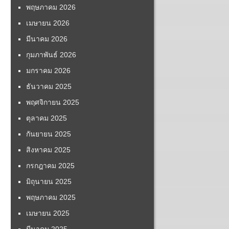
พฤษภาคม 2026
เมษายน 2026
มีนาคม 2026
กุมภาพันธ์ 2026
มกราคม 2026
ธันวาคม 2025
พฤศจิกายน 2025
ตุลาคม 2025
กันยายน 2025
สิงหาคม 2025
กรกฎาคม 2025
มิถุนายน 2025
พฤษภาคม 2025
เมษายน 2025
มีนาคม 2025