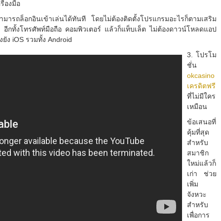
ื่องมือ
สามารถล็อกอินเข้าเล่นได้ทันที โดยไม่ต้องติดตั้งโปรแกรมอะไรก็ตามเสริม
อีกทั้งโทรศัพท์มือถือ คอมพิวเตอร์ แล้วก็แท็บเล็ต ไม่ต้องดาวน์โหลดแอป
งยัง iOS รวมทั้ง Android
3. โปรโม
ชั่น
okcasino
เครดิตฟรี
ที่ไม่มีใคร
เหมือน
ข้อเสนอที่
คุ้มที่สุด
สำหรับ
สมาชิก
ใหม่แล้วก็
เก่า ช่วย
เพิ่ม
จังหวะ
สำหรับ
เพื่อการ