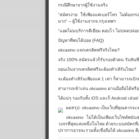
กรณีศึกษาจากผู้ใช้งานจริง
“สมัครง่าย ใช้เพียงแค่เบอร์โทร ไม่ต้องก
มาก” – ผู้ใช้งานจากจ.กรุงเทพฯ
“แอดไม่นบริการดีเยี่ยม ตอบไว ไม่ปลดปล่อย
ปัญหาที่พบได้บ่อย (FAQ)
okcasino แจกเครดิตฟรีจริงไหม?
จริง 100% สมัครแล้วก็รับรองตัวตน รับทันที
ถอนเงินจากเครดิตฟรีจะต้องทำเทิร์นไหม?
จะต้องทำเทิร์นเพียงแค่ 1 เท่า ก็สามารถเบิก
สามารถเข้าเล่น okcasino ผ่านมือถือได้หรื
ได้แน่ๆ รองรับทั้ง iOS และก็ Android เล่
ผลสรุป: okcasino เป็นเว็บที่คุณควรจ
okcasino ไม่ได้เป็นเพียงเว็บไซต์พน
วงจรที่สุดแห่งหนึ่งในไทย ด้วยระบบสมัครที่ง
ปราการอาจจะรวมทั้งเชื่อถือได้ okcasino 