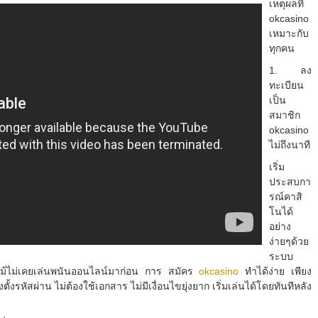
เหตุผลที่
okcasino
เหมาะกับ
ทุกคน
1. ลง
ทะเบียน
เป็น
สมาชิก
okcasino
ไม่ถึงนาที
เริ่ม
ประสบกา
รณ์คาสิ
โนได้
อย่าง
ง่ายๆด้วย
ระบบ
บ แม้ไม่เคยเล่นพนันออนไลน์มาก่อน การ สมัคร
okcasino
ทำได้ง่าย เพียง
้งรหัสผ่าน ไม่ต้องใช้เอกสาร ไม่มีเงื่อนไขยุ่งยาก เริ่มเล่นได้โดยทันทีหลัง