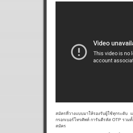
สมัครที่วางแบบมาให้รองรับผู้ใช้ทุกระดั
กรอกเบอร์โทรศัพท์ การันตีรหัส OTP รวมทั้งตั
สมัคร