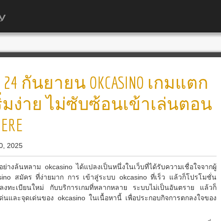
ี 24 กันยายน OKCASINO เกมแตก
ิ่มง่าย ไม่ซับซ้อนเข้าเล่นตอน
JERE
0, 2025
ย่างล้นหลาม okcasino ได้แปลงเป็นหนึ่งในเว็บที่ได้รับความเชื่อใจจากผู้
ino สมัคร ที่ง่ายมาก การ เข้าสู่ระบบ okcasino ที่เร็ว แล้วก็โปรโมชั่น
ื่อลงทะเบียนใหม่ กับบริการเกมที่หลากหลาย ระบบไม่เป็นอันตราย แล้วก็
่นและจุดเด่นของ okcasino ในเนื้อหานี้ เพื่อประกอบกิจการตกลงใจของ