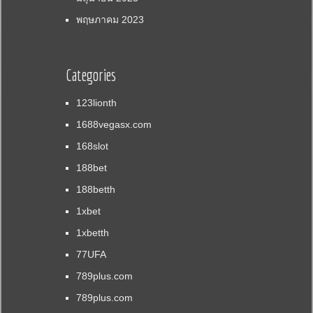
พฤษภาคม 2023
Categories
123lionth
1688vegasx.com
168slot
188bet
188betth
1xbet
1xbetth
77UFA
789plus.com
789plus.com