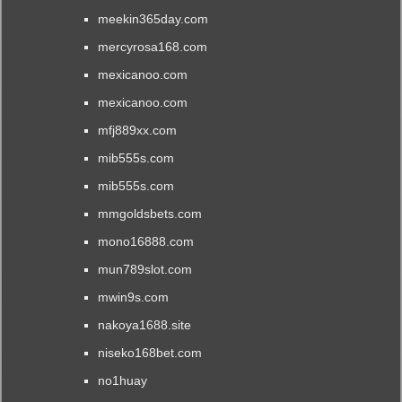
meekin365day.com
mercyrosa168.com
mexicanoo.com
mexicanoo.com
mfj889xx.com
mib555s.com
mib555s.com
mmgoldsbets.com
mono16888.com
mun789slot.com
mwin9s.com
nakoya1688.site
niseko168bet.com
no1huay