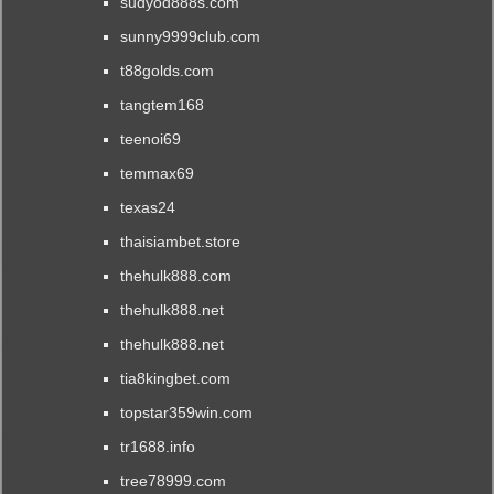
sudyod888s.com
sunny9999club.com
t88golds.com
tangtem168
teenoi69
temmax69
texas24
thaisiambet.store
thehulk888.com
thehulk888.net
thehulk888.net
tia8kingbet.com
topstar359win.com
tr1688.info
tree78999.com