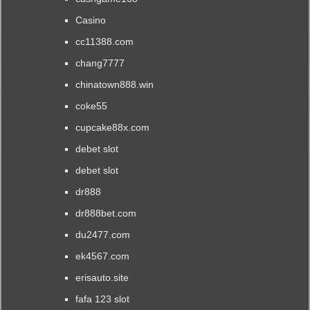
Casino
cc11388.com
chang7777
chinatown888.win
coke55
cupcake88x.com
debet slot
debet slot
dr888
dr888bet.com
du2477.com
ek4567.com
erisauto.site
fafa 123 slot