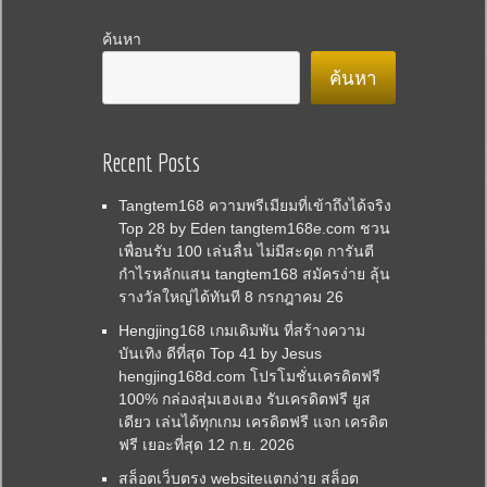
ค้นหา
ค้นหา
Recent Posts
Tangtem168 ความพรีเมียมที่เข้าถึงได้จริง
Top 28 by Eden tangtem168e.com ชวน
เพื่อนรับ 100 เล่นลื่น ไม่มีสะดุด การันตี
กำไรหลักแสน tangtem168 สมัครง่าย ลุ้น
รางวัลใหญ่ได้ทันที 8 กรกฎาคม 26
Hengjing168 เกมเดิมพัน ที่สร้างความ
บันเทิง ดีที่สุด Top 41 by Jesus
hengjing168d.com โปรโมชั่นเครดิตฟรี
100% กล่องสุ่มเฮงเฮง รับเครดิตฟรี ยูส
เดียว เล่นได้ทุกเกม เครดิตฟรี แจก เครดิต
ฟรี เยอะที่สุด 12 ก.ย. 2026
สล็อตเว็บตรง websiteแตกง่าย สล็อต