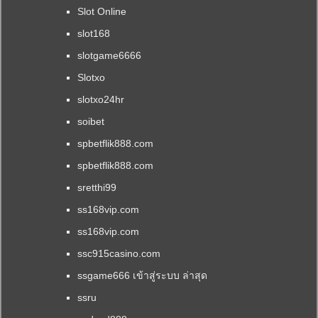
Slot Online
slot168
slotgame6666
Slotxo
slotxo24hr
soibet
spbetflik888.com
spbetflik888.com
sretthi99
ss168vip.com
ss168vip.com
ssc915casino.com
ssgame666 เข้าสู่ระบบ ล่าสุด
ssru