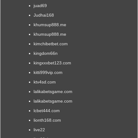
juad69
Judhai168
khumsup888.me
khumsup888.me
kimchibetbet.com
kingdom66n
kingxxxbet123.com
kitti999vip.com
ktv4sd.com
lalikabetsgame.com
lalikabetsgame.com
lcbet444.com
lionth168.com
live22