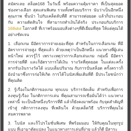
สมัครเลย สล็อต168 ในวันนี้ พร้อมความคุ้มราคา ที่เป็นสุดยอด
ช่องทางเลือก สุดแสนพิเศษ รวมทั้งพร้อมบริการ นับว่าเป็นอีกหนึ่ง
คุณภาพ ชั้นนำ ไปกับเคล็ดลับที่ดี สามารถต่อยอด แล้วก็ประกอบ
กับ ความตัดสินใจ ที่สามารถทำเงินได้จริง ประกอบกับบริการ
168slot
โอกาสดี ที่เราพร้อมมอบสิ่งต่างๆที่ดีเยี่ยมที่สุด ให้แด่คุณได้
อย่างชัดเจน
1. เลือกเกม มีอัตราการจ่ายเยอะที่สุด สำหรับในการเลือกเกม ที่มี
อัตราการจ่ายสูง ที่สุดแล้ว ด้วยเหตุว่าเป็นอีกหนึ่ง แนวทางที่ผู้เล่น
หน้าใหม่ ควรรู้ไว้ เพราะเหตุว่าการเลือกเล่นเกม กลุ่มนี้ มีอัตรา
การจ่ายที่ดี และก็อัตราการได้เงิน รางวัลที่สุดยอด ในแต่ละครั้ง
หากรับเงินรางวัลได้ แบบเต็มปริมาณ กับการปั่นสล็อต ครั้งคราวก็
ยังนำมาซึ่งการก่อให้เกิด การได้โบนัสเพิ่มเติมที่ดี มีประโยชน์กว่า
ที่คุณคิด
2. รู้เรื่องในกติกาของเกม ทุกแบบ บริการจัดเต็ม สำหรับเพื่อการ
ลงทุนรู้เรื่อง ในกติกาการเล่น ที่คุณสามารถเชื่อมั่นได้ว่า แนวทาง
เหล่านี้ จะเป็นอีกหนึ่งบริการที่ดี แล้วก็ยังคงมาพร้อม กับจุดสำคัญที่
เข้าสู่ กติกาการลงทุน ที่เพลินใจ ด้วยเคล็ดวิธี บริการที่คุณไม่
สมควรพลาด
3. โบนัส และก็โปรโมชั่นพิเศษ ที่พร้อมมอบ ให้กับคุณในทุกรูป
แบบ ที่เอามาดัดแปลง ในแนวทางการเล่นที่ง่าย แล้วก็ดี มีสาระ