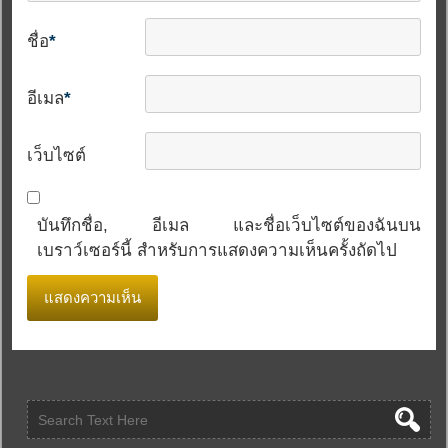
ชื่อ
*
อีเมล
*
เว็บไซต์
บันทึกชื่อ, อีเมล และชื่อเว็บไซต์ของฉันบน
เบราว์เซอร์นี้ สำหรับการแสดงความเห็นครั้งถัดไป