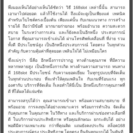
พึ่งมองเห็นได้อย่างเห็นได้ชัดว่า วิธี 168slot เหล่านี้นั้น สามารถ
เอามาไปต่อยอด แล้วก็ใช้งานได้ ถึงแม้จะดูเป็นเพียงแต่ เทคนิค
สำหรับเว็บไซต์ตรงเบื้องต้น เพียงแค่นั้น กับเกมแนวทาง การสร้าง
รายได้ ถือว่ามีข้อดี มากมายก่ายกอง พร้อมอำนวย ความสะดวก
สบาย ในระหว่างการเล่น และก็ยังคงเป็นอีกหนึ่ง ประสบการณ์
โอกาส ที่คุณสามารถเข้าเล่นได้ ผ่านโทรศัพท์เคลื่อนที่ ที่ง่าย รวม
ทั้งดี มีประโยชน์สูง เป็นอีกหนึ่งประสบการณ์ โดยตรง ในทุกส่วน
สำคัญ กับความคุ้มค่าที่สุดยอด เพลินใจได้ ไม่เหมือนใคร
ซึ่งแน่ๆว่า นี่คือ อีกหนึ่งการปรากฏ ทางด้านคุณภาพ ที่มีความ
หลากหลายสูง เป็นอีกหนึ่งการเกิด ทางด้านความสามารถ หนทาง
ดี 168slot มีประโยชน์ กับความยอดเยี่ยม ในทุกรูปแบบที่จัดเต็ม
ในทุกส่วนประกอบ ที่จะทำให้คุณเพลินใจ กับเกมที่ร้อนแรง ทุก
องศากับ บริการที่จัดเต็ม ก็เลยทำให้นี่เป็น อีกหนึ่งบริการคุณภาพที่
ดี ที่ได้ผลได้แจ่มชัด
สามารถสรุปได้ว่า คุณสามารถเข้ามา พร้อมความสบายสบาย ที่
พร้อมอวย การลงทุนได้อย่างเหมาะควร พร้อมการทำเงิน จัดเต็ม
กับคุณภาพ ในคุณภาพ ในวิถีทาง และก็บริการผ่านช่องทางเลือกที่
ดี ในบริการผ่านประสิทธิภาพ หรือคุณลักษณะ ยกระดับได้ อย่าง
พอดีมีความเหมาะสม กว่าที่คุณคิด แถมยังคงประกัน สล็อต168
ประสบการณ์ตรง ประสิทธิภาพ โดยตรง ยืนยันทุกแบบได้ ในทันที