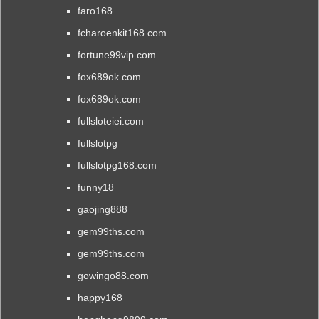
faro168
fcharoenkit168.com
fortune99vip.com
fox689ok.com
fox689ok.com
fullsloteiei.com
fullslotpg
fullslotpg168.com
funny18
gaojing888
gem99ths.com
gem99ths.com
gowingo88.com
happy168