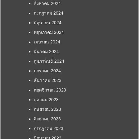
สิงหาคม 2024
กรกฎาคม 2024
มิถุนายน 2024
พฤษภาคม 2024
เมษายน 2024
มีนาคม 2024
กุมภาพันธ์ 2024
มกราคม 2024
ธันวาคม 2023
พฤศจิกายน 2023
ตุลาคม 2023
กันยายน 2023
สิงหาคม 2023
กรกฎาคม 2023
มิถุนายน 2023