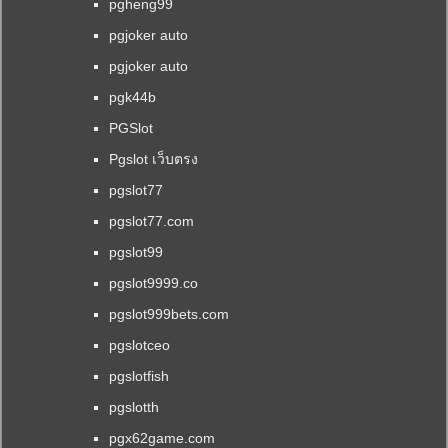
pgheng99
pgjoker auto
pgjoker auto
pgk44b
PGSlot
Pgslot เว็บตรง
pgslot77
pgslot77.com
pgslot99
pgslot9999.co
pgslot999bets.com
pgslotceo
pgslotfish
pgslotth
pgx62game.com