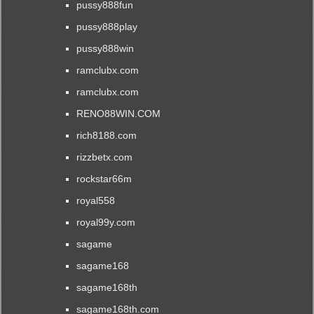
pussy888fun
pussy888play
pussy888win
ramclubx.com
ramclubx.com
RENO88WIN.COM
rich8188.com
rizzbetx.com
rockstar66m
royal558
royal99y.com
sagame
sagame168
sagame168th
sagame168th.com