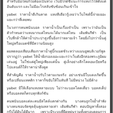
สำหรับมือใหม่ก็ไม่ต้องเป็นห่วง เว็บมีไกด์ชี้แนะการแทงไว้ให้ตั้งแต่
อันดับแรก และไม่มีอะไรสลับซับซ้อนเกินเข้าใจ
yaibet ราคาน้ำดีเกินคาด แทงทีเดียวรู้เลยว่าเว็บไซต์นี้จ่ายเยอะ
แยะกว่าที่เคยพบ
ในวงการคนพนันบอล ราคาน้ำเป็นเรื่องจำเป็น เพราะว่ามันเป็น
ตัวกำหนดว่าแทงมากแค่ไหนจะได้มากแค่ไหน เดิมพันกีฬา เป็น
เว็บที่กล้าให้ค่าน้ำประปาสูงขึ้นยิ่งกว่าหลายเจ้า โดยยิ่งไปกว่านั้นคู่
ใหญ่หรือแมตช์ที่มีความนิยมสูง
ผมทดลองเทียบเคียงราคาน้ำคู่บิ๊กแมตช์ระหว่างแมนยูพบลิเวอร์พูล
ปรากฏว่า yaibet ให้น้ำฝั่งรองเยอะแยะกว่าเว็บดังอีกสองพระภูมิผม
เล่นอยู่ ไม่ใช่แค่คู่ใหญ่เพียงแค่นั้น คู่เล็กอย่างลีกโคลอมเบียหรือ
โปแลนด์ก็ให้ราคาน่าดึงดูด
ที่สำคัญคือ ราคาน้ำปรับไวตามเกมจริง อย่างเช่นมีใบแดงเกิดขึ้น
หรือเปลี่ยนแทคติก ราคาก็ขยับให้ในทันที ไม่มีหน่วง ไม่มีค้าง
yaibet มีให้เลือกแทงหลายแบบ ไม่ว่าจะบอลโดดเดี่ยว บอลสเต็ป
หรือบอลสดก็ครบทุกฟังก์ชัน
คนพนันบอลแต่ละคนมีสไตล์แตกต่างกัน บางคนถูกใจย้ำลำพัง
บางคนชอบจัดชุดลุ้นคูณหลายเท่า เดิมพันกีฬา ตอบปัญหาทั้งสอง
กรุ๊ปได้ดิบได้ดีมาก เพราะมีระบบที่ยืดหยุ่นรวมทั้งครอบคลุมการ