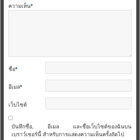
ความเห็น
*
ชื่อ
*
อีเมล
*
เว็บไซต์
บันทึกชื่อ, อีเมล และชื่อเว็บไซต์ของฉันบน
เบราว์เซอร์นี้ สำหรับการแสดงความเห็นครั้งถัดไป