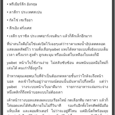
• พรีเมียร์ลีก อังกฤษ
• ลาลีกา ประเทศสเปน
• กัลโช่ เซเรียอา
• ลีกเอิง ฝรั่งเศส
• เจลีก บราซิล ประเทศอาร์เจนตินา แล้วก็ลีกเล็กอีกมาก
ที่น่าสนใจคือไม่ใช่แค่เปิดไว้เฉยๆแต่ว่าราคาแพงน้ำอัปเดตตลอด
แสดงผลลัพธ์ไว รวมทั้งเลือกyaibet แทงได้หลายแบบทั้งยังแบบเต็ม
เวลา ครึ่งแรก สูงต่ำ ลูกเตะมุม หรือแม้แต่ใบเหลืองใบแดงก็มี
yaibet หน้าเว็บใช้งานง่าย ไม่สลับซับซ้อน คนพนันบอลมือใหม่ก็
เล่นได้ คนเก่าก็ยิ่งถูกใจ
ถ้าหากคุณเคยพบเว็บที่จำเป็นต้องกดหลายชั้นกว่าใกล้จะถึงหน้า
บอล คงเข้าใจกันอยู่ว่าอารมณ์ตอนนั้นมันหายไปกึ่งหนึ่ง แต่ว่า
yaibet วางระบบหน้าเว็บมาดีมาก รายการอาหารแจ่มกระจ่าง
หนึ่งคลิกก็ถึงหน้าบอลแบบไม่ต้องเดา
เค้าหน้ารางบอลแสดงผลแบบเรียลไทม์ กดเลือกทีม กดราคา แล้วก็
ใส่ยอดแทงได้ทันทีภายในไม่กี่วินาที รองรับอีกทั้งโทรศัพท์มือถือ
แท็บเล็ต และคอมพิวเตอร์ ไม่ว่าจะอยู่ที่ไหน แค่มีเน็ตก็พร้อมลุย