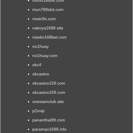
mono16888.com
mun789slot.com
mwin9s.com
nakoya1688.site
niseko168bet.com
no1huay
no1huay.com
okc4
okcasino
okcasino159.com
okcasino159.com
onesiamclub.site
p2vvip
pananthai99.com
paramax1688.info