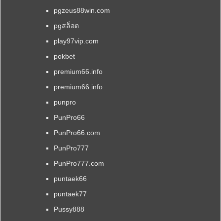
pgzeus88win.com
pgสล็อต
play97vip.com
pokbet
premium66.info
premium66.info
punpro
PunPro66
PunPro66.com
PunPro777
PunPro777.com
puntaek66
puntaek77
Pussy888