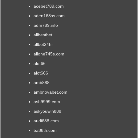
acebet789.com
aden168ss.com
adm789.info
allbestbet
allbet24hr
allone745s.com
alot66
alot666
amb888
ambnovabet.com
asb9999.com
askyouwin888
audi688.com
ba88th.com