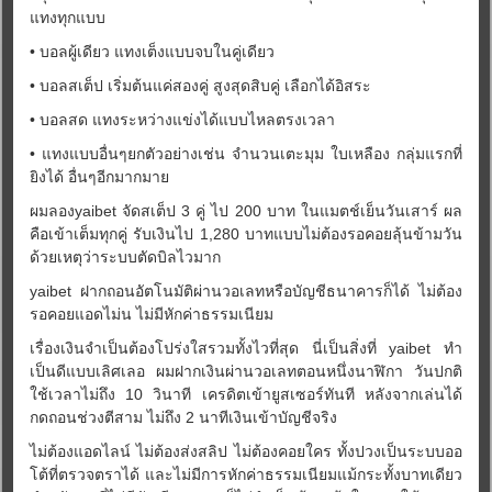
แทงทุกแบบ
• บอลผู้เดียว แทงเต็งแบบจบในคู่เดียว
• บอลสเต็ป เริ่มต้นแค่สองคู่ สูงสุดสิบคู่ เลือกได้อิสระ
• บอลสด แทงระหว่างแข่งได้แบบไหลตรงเวลา
• แทงแบบอื่นๆยกตัวอย่างเช่น จำนวนเตะมุม ใบเหลือง กลุ่มแรกที่
ยิงได้ อื่นๆอีกมากมาย
ผมลองyaibet จัดสเต็ป 3 คู่ ไป 200 บาท ในแมตช์เย็นวันเสาร์ ผล
คือเข้าเต็มทุกคู่ รับเงินไป 1,280 บาทแบบไม่ต้องรอคอยลุ้นข้ามวัน
ด้วยเหตุว่าระบบตัดบิลไวมาก
yaibet ฝากถอนอัตโนมัติผ่านวอเลทหรือบัญชีธนาคารก็ได้ ไม่ต้อง
รอคอยแอดไม่น ไม่มีหักค่าธรรมเนียม
เรื่องเงินจำเป็นต้องโปร่งใสรวมทั้งไวที่สุด นี่เป็นสิ่งที่ yaibet ทำ
เป็นดีแบบเลิศเลอ ผมฝากเงินผ่านวอเลทตอนหนึ่งนาฬิกา วันปกติ
ใช้เวลาไม่ถึง 10 วินาที เครดิตเข้ายูสเซอร์ทันที หลังจากเล่นได้
กดถอนช่วงตีสาม ไม่ถึง 2 นาทีเงินเข้าบัญชีจริง
ไม่ต้องแอดไลน์ ไม่ต้องส่งสลิป ไม่ต้องคอยใคร ทั้งปวงเป็นระบบออ
โต้ที่ตรวจตราได้ และไม่มีการหักค่าธรรมเนียมแม้กระทั้งบาทเดียว