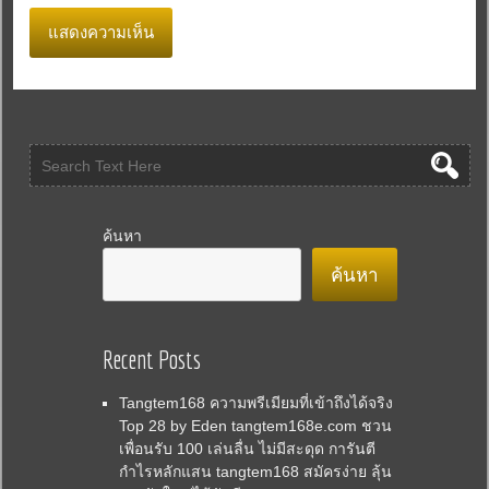
ค้นหา
ค้นหา
Recent Posts
Tangtem168 ความพรีเมียมที่เข้าถึงได้จริง
Top 28 by Eden tangtem168e.com ชวน
เพื่อนรับ 100 เล่นลื่น ไม่มีสะดุด การันตี
กำไรหลักแสน tangtem168 สมัครง่าย ลุ้น