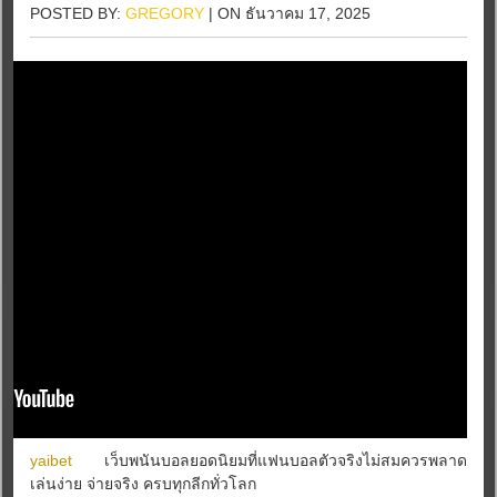
POSTED BY:
GREGORY
| ON ธันวาคม 17, 2025
yaibet
เว็บพนันบอลยอดนิยมที่แฟนบอลตัวจริงไม่สมควรพลาด
เล่นง่าย จ่ายจริง ครบทุกลีกทั่วโลก