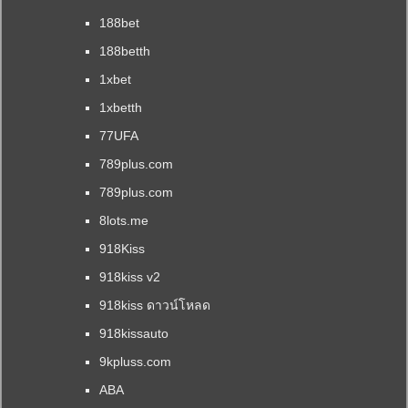
188bet
188betth
1xbet
1xbetth
77UFA
789plus.com
789plus.com
8lots.me
918Kiss
918kiss v2
918kiss ดาวน์โหลด
918kissauto
9kpluss.com
ABA