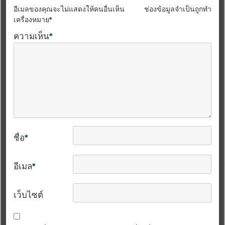
อีเมลของคุณจะไม่แสดงให้คนอื่นเห็น
ช่องข้อมูลจำเป็นถูกทำ
เครื่องหมาย
*
ความเห็น
*
ชื่อ
*
อีเมล
*
เว็บไซต์