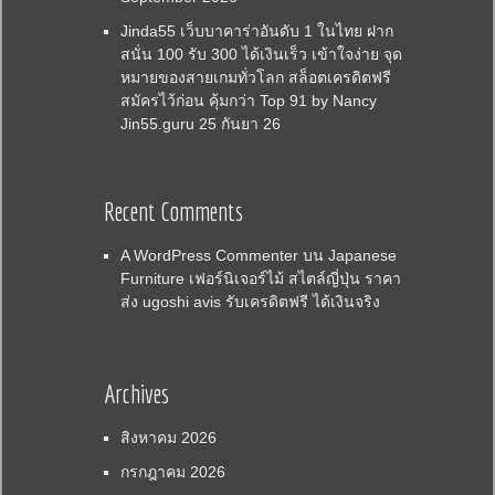
Jinda55 เว็บบาคาร่าอันดับ 1 ในไทย ฝาก
สนั่น 100 รับ 300 ได้เงินเร็ว เข้าใจง่าย จุด
หมายของสายเกมทั่วโลก สล็อตเครดิตฟรี
สมัครไว้ก่อน คุ้มกว่า Top 91 by Nancy
Jin55.guru 25 กันยา 26
Recent Comments
A WordPress Commenter
บน
Japanese
Furniture เฟอร์นิเจอร์ไม้ สไตล์ญี่ปุ่น ราคา
ส่ง ugoshi avis รับเครดิตฟรี ได้เงินจริง
Archives
สิงหาคม 2026
กรกฎาคม 2026