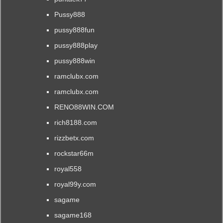
Pussy888
pussy888fun
pussy888play
pussy888win
ramclubx.com
ramclubx.com
RENO88WIN.COM
rich8188.com
rizzbetx.com
rockstar66m
royal558
royal99y.com
sagame
sagame168