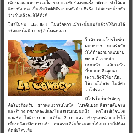
เพียงพอถอนมากขณะใด ระบบจะขัดข้องทุกครั้ง bitcoin ทำให้ผม
คิดว่านี่แหละเป็นเว็บไซต์ที่มีระบบหลังบ้านดีจริง ไม่ต้องมานั่งกลัว
ว่าเล่นแล้วจะมิได้ตังค์
โปรโมชั่น cloudbet ไม่หวือหวาแม้กระนั้นแฟร์แล้วก็ใช้งานได้
จริงแบบไม่มีความรู้สึกโดนหลอก
ในด้านของโปรโมชั่น
ผมมองว่า สปอร์ตบุ๊ก
มิได้ทำออกมาแบบเว็บ
ตลาดที่แจกหนัก
กระหน่ำ แม้กระนั้น
นั่นแหละคือจุดเด่น
เพราะสิ่งที่ให้มาเป็น
ใช้งานได้จริง ไม่มีคำ
ว่าโปรลวง
มีโปรโมชั่นสำคัญๆ
คือโปรต้อนรับ ฝากหนแรกรับโบนัส โปรคืนยอดเสียรายสัปดาห์
และก็บางเทศกาลจะมีแจกโบนัสเติมเพิ่มนิดนึง ทุกโปรมีเงื่อนไข
แจ่มชัด ไม่มีการบอกว่าเทิร์น 2 เท่าแต่ว่าจริงๆหลบซ่อนอะไรไว้
เบื้องหลังเหมือนบางเจ้า เล่นครบเทิร์นก็ถอนออกได้เลยแบบไม่ต้อง
ติดต่อใครเพิ่ม