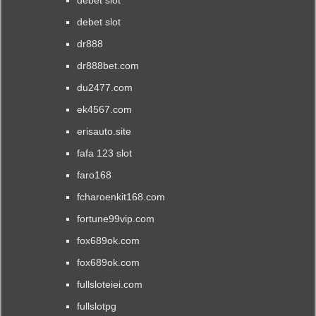
debet slot
debet slot
dr888
dr888bet.com
du2477.com
ek4567.com
erisauto.site
fafa 123 slot
faro168
fcharoenkit168.com
fortune99vip.com
fox689ok.com
fox689ok.com
fullsloteiei.com
fullslotpg