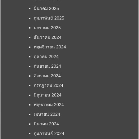
มีนาคม 2025
กุมภาพันธ์ 2025
มกราคม 2025
ธันวาคม 2024
พฤศจิกายน 2024
ตุลาคม 2024
กันยายน 2024
สิงหาคม 2024
กรกฎาคม 2024
มิถุนายน 2024
พฤษภาคม 2024
เมษายน 2024
มีนาคม 2024
กุมภาพันธ์ 2024