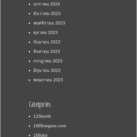
มกราคม 2024
ธันวาคม 2023
พฤศจิกายน 2023
ตุลาคม 2023
กันยายน 2023
สิงหาคม 2023
กรกฎาคม 2023
มิถุนายน 2023
พฤษภาคม 2023
Categories
123lionth
1688vegasx.com
168slot