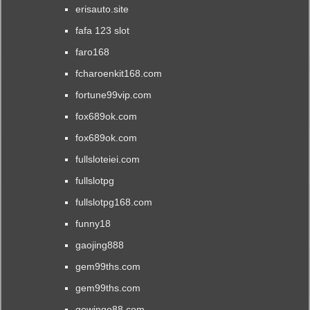
erisauto.site
fafa 123 slot
faro168
fcharoenkit168.com
fortune99vip.com
fox689ok.com
fox689ok.com
fullsloteiei.com
fullslotpg
fullslotpg168.com
funny18
gaojing888
gem99ths.com
gem99ths.com
gowingo88.com