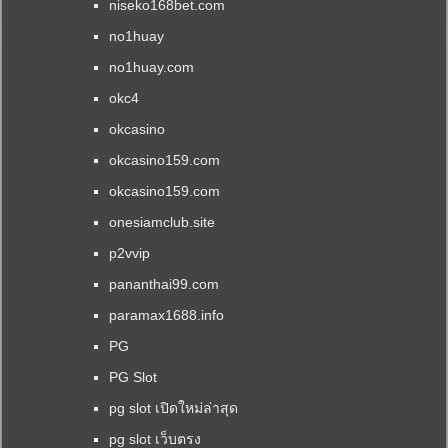
niseko168bet.com
no1huay
no1huay.com
okc4
okcasino
okcasino159.com
okcasino159.com
onesiamclub.site
p2vvip
pananthai99.com
paramax1688.info
PG
PG Slot
pg slot เปิดใหม่ล่าสุด
pg slot เว็บตรง