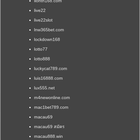
lionth168.com
live22
live22slot
lnw365bet.com
lockdown168
lotto77
lotto888
luckycat789.com
luis16888.com
lux555.net
m4newonline.com
mac1bet789.com
macau69
macau69 สมัคร
macau888.win