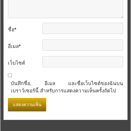
ชื่อ
*
อีเมล
*
เว็บไซต์
บันทึกชื่อ, อีเมล และชื่อเว็บไซต์ของฉันบน
เบราว์เซอร์นี้ สำหรับการแสดงความเห็นครั้งถัดไป