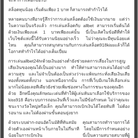
จะทำการเลือกขอรับ!
สล็อตทุนน้อย เริ่มต้นเพียง 1 บาท ก็สามารถทำกำไรได้
หลายคนบางทีอาจรู้สึกว่าการเล่นสล็อตต้องใช้เงินมากมาย แต่ว่า
ในความเป็นจริงแล้ว การเล่นสล็อตกับ allbet สามารถเริ่มต้นได้
ด้วยเงินเพียงแค่ 1 บาทเพียงแค่นั้น นี่เป็นเลิศในข้อดีที่ทำให้
เว็บไซต์แห่งนี้ได้รับความนิยมอย่างเร็ว ไม่ว่าคุณจะมีทุนน้อยแค่
ไหน คุณก็สามารถสนุกสนานกับการเล่นสล็อต918kissแล้วก็ได้
โอกาสทำกำไรได้อย่างเต็มเปี่ยม
การเล่นallbet24hrด้วยเงินอย่างต่ำยังช่วยลดการเสี่ยงในการสูญ
เสียเงินของคุณได้เป็นอย่างมาก ทำให้ท่านสามารถเล่นได้อย่างมี
ความสุข และไม่จำเป็นต้องเป็นห่วงว่าจะแพ้จนกระทั่งเสียเงินเสีย
ทองทั้งหมดทั้งปวง นอกเหนือจากนั้น การที่เว็บมีเกมให้เลือกเล่น
มากไม่น้อยเลยทีเดียวยังช่วยเพิ่มช่องทางในการชนะของคุณอีก
ด้วย อีกหนึ่งคุณลักษณะเด่นที่ทำให้ผู้เล่นหันมาเลือกใช้บริการของ
kiss918 คือระบบการถอนเงินที่เร็วและไม่มีข้อกำหนด ไม่ว่าคุณจะ
ชนะรางวัลใหญ่หรือเล็ก คุณก็สามารถเบิกเงินได้โดยทันที ไม่ต้อง
รอนาน และไม่ต้องผ่านขั้นตอนยุ่งยาก
ด้วยระบบฝาก-ถอนอัตโนมัติที่ทันสมัย คุณสามารถทำรายการได้
ด้วยตัวเองผ่านหน้าเว็บภายในไม่กี่นาที โดยไม่มีการกำหนดอย่าง
น้อยในการเบิกเงิน นี่เป็นความสบายสบายที่ผู้