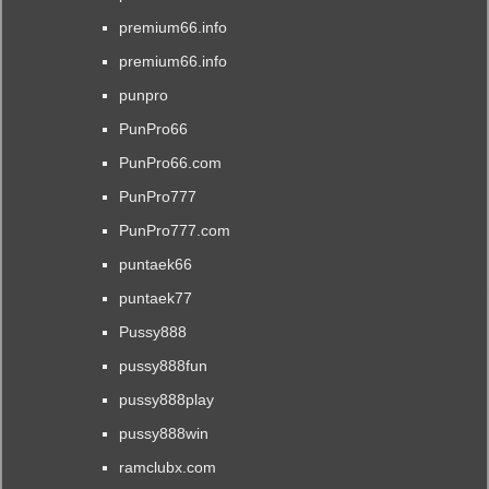
premium66.info
premium66.info
punpro
PunPro66
PunPro66.com
PunPro777
PunPro777.com
puntaek66
puntaek77
Pussy888
pussy888fun
pussy888play
pussy888win
ramclubx.com