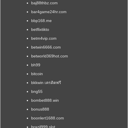
baj88thbz.com
bar4game24hr.com
bbp168.me
betflixtikto
betm4vip.com
betwin6666.com
betworld369hot.com
bh99
bitcoin
bkkwin เครดิตฟรี
bng55
bombet888.win
bonus888
boonlert1688.com
brazil999 slot