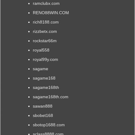
ramclubx.com
RENO88WIN.COM
rich8188.com
rizzbetx.com
rockstar66m
royal558
royal99y.com
sagame
sagame168
sagame168th
sagame168th.com
sawan888
sbobet168
sbotop1688.com
sclass8888.com