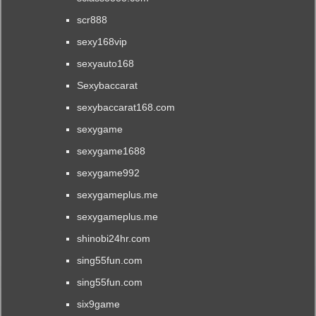
scr888
sexy168vip
sexyauto168
Sexybaccarat
sexybaccarat168.com
sexygame
sexygame1688
sexygame992
sexygameplus.me
sexygameplus.me
shinobi24hr.com
sing55fun.com
sing55fun.com
six9game