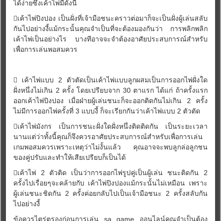
ได้ง่ายซึ่งเค้าไพ่มีดังนี้
เค้าไพ่ปิงปอง เป็นฝั่งที่เจ้ามือชนะคราวต่อมาก็จะเป็นฝั่งผู้เล่นสลับ
กันไปอย่างงี้แม้กระนั้นคุณจำเป็นที่จะต้องมองกันว่า การพลิกพลิก
เค้าไพ่เป็นอย่างไร บางทีอาจจะจำต้องอาศัยประสบการณ์สำหรับ
เพื่อการเล่นพอสมควร
 เค้าไพ่แบบ 2 ตัวตัดเป็นเค้าไพ่แบบลูกผสมเป็นการออกไพ่ฝั่งใด
ฝั่งหนึ่งไม่เกิน 2 ครั้ง โดยเปรียบจาก 30 ตาแรก ได้แก่ ถ้าครั้งแรก
ออกเค้าไพ่ปิงปอง เมื่อฝ่ายผู้เล่นชนะก็จะออกติดกันไม่เกิน 2 ครั้ง
ไม่มีการออกไพ่ครั้งที่ 3 แบบงี้ ก็จะเรียกกันว่าเค้าไพ่แบบ 2 ตัวตัด
เค้าไพ่มังกร เป็นการชนะฝั่งใดฝั่งหนึ่งติดติดกัน เป็นระยะเวลา
นานแต่ว่าทั้งนี้คุณก็จึงควรอาศัยประสบการณ์สำหรับเพื่อการเล่น
เกมพอสมควรเพราะเหตุว่าไม่งั้นแล้ว คุณอาจจะพบลูกล่อลูกชน
ของคู่ปรับและทำให้เสียเปรียบก็เป็นได้
เค้าไพ่ 2 ตัวติด เป็นว่าการออกไพ่รูปคู่เป็นผู้เล่น ชนะติดกัน 2
ครั้งไปเรื่อยๆจะคล้ายกับ เค้าไพ่ปิงปองแม้กระนั้นไม่เหมือน เพราะ
ผู้เล่นชนะชิดกัน 2 ครั้งค่อยกลับไปเป็นเจ้ามือชนะ 2 ครั้งสลับกัน
ไปอย่างงี้
ข้อควรไตร่ตรองก่อนการเล่น sa game ออนไลน์คุณจำเป็นต้อง