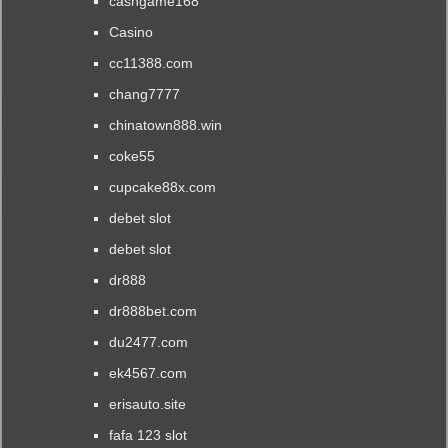
cashgame168
Casino
cc11388.com
chang7777
chinatown888.win
coke55
cupcake88x.com
debet slot
debet slot
dr888
dr888bet.com
du2477.com
ek4567.com
erisauto.site
fafa 123 slot