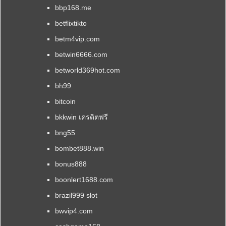
bbp168.me
betflixtikto
betm4vip.com
betwin6666.com
betworld369hot.com
bh99
bitcoin
bkkwin เครดิตฟรี
bng55
bombet888.win
bonus888
boonlert1688.com
brazil999 slot
bwvip4.com