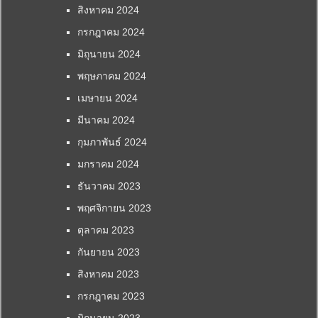
สิงหาคม 2024
กรกฎาคม 2024
มิถุนายน 2024
พฤษภาคม 2024
เมษายน 2024
มีนาคม 2024
กุมภาพันธ์ 2024
มกราคม 2024
ธันวาคม 2023
พฤศจิกายน 2023
ตุลาคม 2023
กันยายน 2023
สิงหาคม 2023
กรกฎาคม 2023