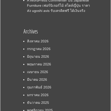
A WordPress Commenter
บน
Japanese
Furniture เฟอร์นิเจอร์ไม้ สไตล์ญี่ปุ่น ราคา
ส่ง ugoshi avis รับเครดิตฟรี ได้เงินจริง
Archives
สิงหาคม 2026
กรกฎาคม 2026
มิถุนายน 2026
พฤษภาคม 2026
เมษายน 2026
มีนาคม 2026
กุมภาพันธ์ 2026
มกราคม 2026
ธันวาคม 2025
พฤศจิกายน 2025