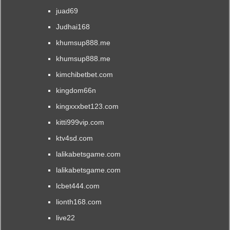
juad69
Judhai168
khumsup888.me
khumsup888.me
kimchibetbet.com
kingdom66n
kingxxxbet123.com
kitti999vip.com
ktv4sd.com
lalikabetsgame.com
lalikabetsgame.com
lcbet444.com
lionth168.com
live22