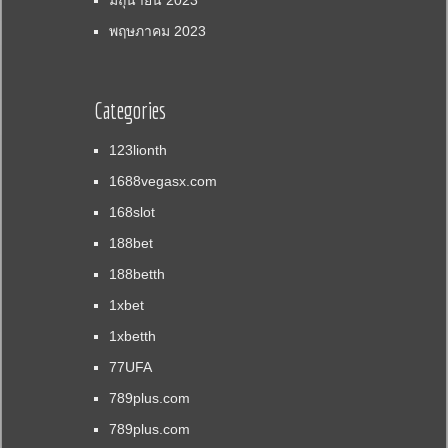
มิถุนายน 2023
พฤษภาคม 2023
Categories
123lionth
1688vegasx.com
168slot
188bet
188betth
1xbet
1xbetth
77UFA
789plus.com
789plus.com