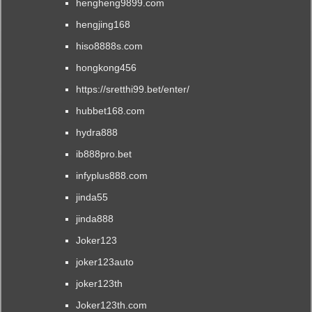
hengheng9899.com
hengjing168
hiso8888s.com
hongkong456
https://sretthi99.bet/enter/
hubbet168.com
hydra888
ib888pro.bet
infyplus888.com
jinda55
jinda888
Joker123
joker123auto
joker123th
Joker123th.com