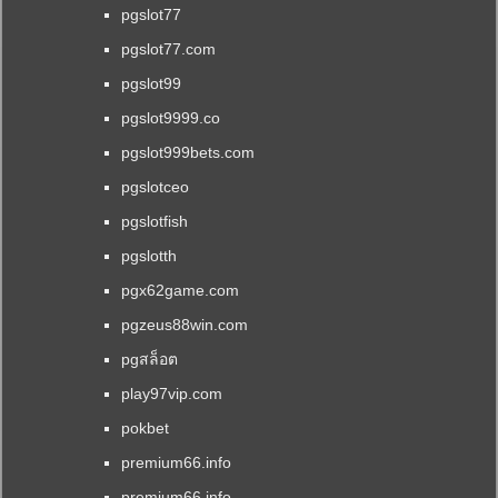
pgslot77
pgslot77.com
pgslot99
pgslot9999.co
pgslot999bets.com
pgslotceo
pgslotfish
pgslotth
pgx62game.com
pgzeus88win.com
pgสล็อต
play97vip.com
pokbet
premium66.info
premium66.info