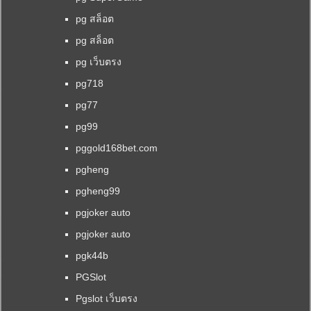
pg สล็อต
pg สล็อต
pg เว็บตรง
pg718
pg77
pg99
pggold168bet.com
pgheng
pgheng99
pgjoker auto
pgjoker auto
pgk44b
PGSlot
Pgslot เว็บตรง