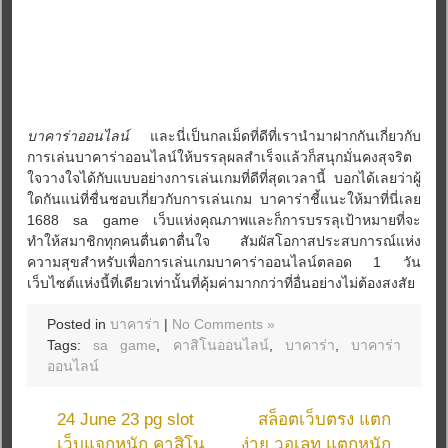
บาคาร่าออนไลน์
และนี่เป็นกลเม็ดที่ดีที่เรานำมาฝากกันเกี่ยวกับ
การเล่นบาคาร่าออนไลน์ให้บรรลุผลสำเร็จแล้วก็สนุกมั่นคงสุจริต
ใจวางใจได้กับแบบอย่างการเล่นเกมที่ดีที่สุดเวลานี้ บอกได้เลยว่าผู้
ใดกันแน่ที่ชื่นชอบเกี่ยวกับการเล่นเกม บาคาร่าชี้แนะให้มาที่นี่เลย
1688 sa game เว็บแห่งคุณภาพและก็การบรรลุเป้าหมายที่จะ
ทำให้สมาชิกทุกคนตื่นตาตื่นใจ สัมผัสโอกาสประสบการณ์แห่ง
ความสุขสำหรับเพื่อการเล่นเกมบาคาร่าออนไลน์ตลอด 1 วัน
เว็บไซต์แห่งนี้ที่เดียวเท่านั้นที่คุ้มค่ามากกว่าที่อื่นอย่างไม่ต้องสงสัย
Posted in
บาคาร่า
|
No Comments »
Tags:
sa game
,
คาสิโนออนไลน์
,
บาคาร่า
,
บาคาร่า
ออนไลน์
24 June 23 pg slot
สล็อตเว็บตรง แตก
เว็บแจกหนัก คาสิโน
ง่าย วอเลท แตกหนัก