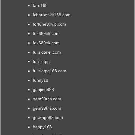
faro168
fcharoenkit168.com
fortune99vip.com
fox689ok.com
fox689ok.com
fullsloteiei.com
fullslotpg
fullslotpg168.com
funny18
gaojing888
gem99ths.com
gem99ths.com
gowingo88.com
happy168