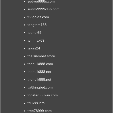
sudyod888s.com
sunny9999club.com
t88golds.com
tangtem168
teenoi69
temmax69
texas24
thaisiambet.store
thehulk888.com
thehulk888.net
thehulk888.net
tia8kingbet.com
topstar359win.com
tr1688.info
tree78999.com