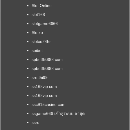
Slot Online
slot168
slotgame6666
Slotxo
slotxo24hr
soibet
spbetflik888.com
spbetflik888.com
sretthi99
ss168vip.com
ss168vip.com
ssc915casino.com
ssgame666 เข้าสู่ระบบ ล่าสุด
ssru