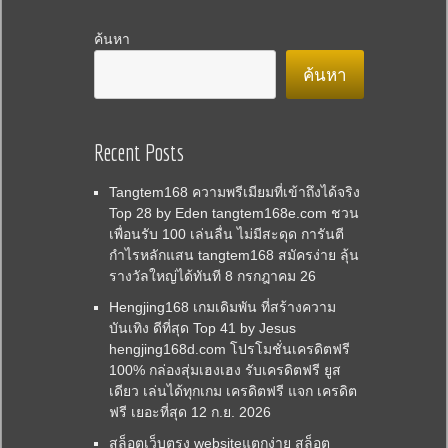
ค้นหา
ค้นหา
Recent Posts
Tangtem168 ความพรีเมียมที่เข้าถึงได้จริง
Top 28 by Eden tangtem168e.com ชวน
เพื่อนรับ 100 เล่นลื่น ไม่มีสะดุด การันตี
กำไรหลักแสน tangtem168 สมัครง่าย ลุ้น
รางวัลใหญ่ได้ทันที 8 กรกฎาคม 26
Hengjing168 เกมเดิมพัน ที่สร้างความ
บันเทิง ดีที่สุด Top 41 by Jesus
hengjing168d.com โปรโมชั่นเครดิตฟรี
100% กล่องสุ่มเฮงเฮง รับเครดิตฟรี ยูส
เดียว เล่นได้ทุกเกม เครดิตฟรี แจก เครดิต
ฟรี เยอะที่สุด 12 ก.ย. 2026
สล็อตเว็บตรง websiteแตกง่าย สล็อต