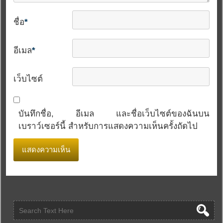
ชื่อ
*
อีเมล
*
เว็บไซต์
บันทึกชื่อ, อีเมล และชื่อเว็บไซต์ของฉันบน
เบราว์เซอร์นี้ สำหรับการแสดงความเห็นครั้งถัดไป