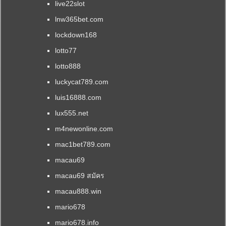
live22slot
lnw365bet.com
lockdown168
lotto77
lotto888
luckycat789.com
luis16888.com
lux555.net
m4newonline.com
mac1bet789.com
macau69
macau69 สมัคร
macau888.win
mario678
mario678.info