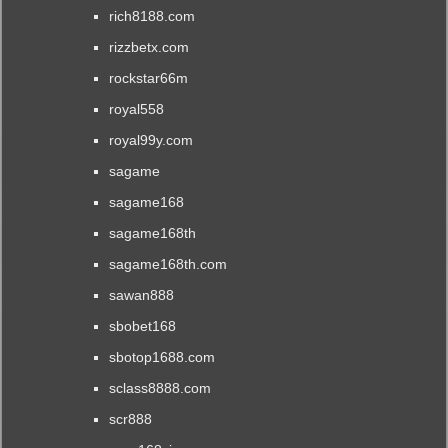
rich8188.com
rizzbetx.com
rockstar66m
royal558
royal99y.com
sagame
sagame168
sagame168th
sagame168th.com
sawan888
sbobet168
sbotop1688.com
sclass8888.com
scr888