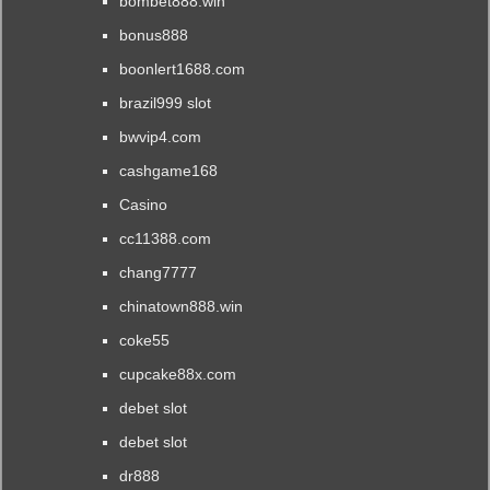
bombet888.win
bonus888
boonlert1688.com
brazil999 slot
bwvip4.com
cashgame168
Casino
cc11388.com
chang7777
chinatown888.win
coke55
cupcake88x.com
debet slot
debet slot
dr888