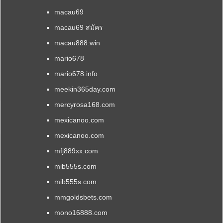
macau69
macau69 สมัคร
macau888.win
mario678
mario678.info
meekin365day.com
mercyrosa168.com
mexicanoo.com
mexicanoo.com
mfj889xx.com
mib555s.com
mib555s.com
mmgoldsbets.com
mono16888.com