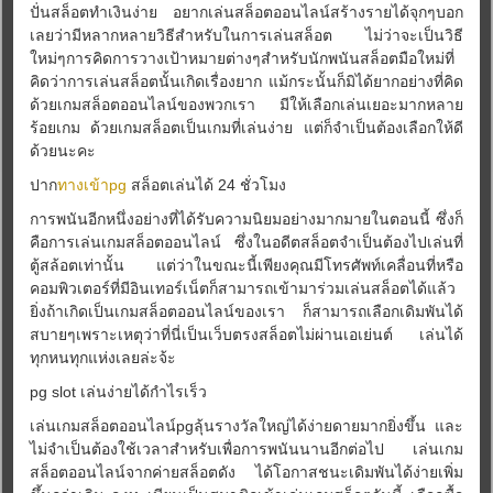
ปั่นสล็อตทำเงินง่าย อยากเล่นสล็อตออนไลน์สร้างรายได้จุกๆบอก
เลยว่ามีหลากหลายวิธีสำหรับในการเล่นสล็อต ไม่ว่าจะเป็นวิธี
ใหม่ๆการคิดการวางเป้าหมายต่างๆสำหรับนักพนันสล็อตมือใหม่ที่
คิดว่าการเล่นสล็อตนั้นเกิดเรื่องยาก แม้กระนั้นก็มิได้ยากอย่างที่คิด
ด้วยเกมสล็อตออนไลน์ของพวกเรา มีให้เลือกเล่นเยอะมากหลาย
ร้อยเกม ด้วยเกมสล็อตเป็นเกมที่เล่นง่าย แต่ก็จำเป็นต้องเลือกให้ดี
ด้วยนะคะ
ปาก
ทางเข้าpg
สล็อตเล่นได้ 24 ชั่วโมง
การพนันอีกหนึ่งอย่างที่ได้รับความนิยมอย่างมากมายในตอนนี้ ซึ่งก็
คือการเล่นเกมสล็อตออนไลน์ ซึ่งในอดีตสล็อตจำเป็นต้องไปเล่นที่
ตู้สล้อตเท่านั้น แต่ว่าในขณะนี้เพียงคุณมีโทรศัพท์เคลื่อนที่หรือ
คอมพิวเตอร์ที่มีอินเทอร์เน็ตก็สามารถเข้ามาร่วมเล่นสล็อตได้แล้ว
ยิ่งถ้าเกิดเป็นเกมสล็อตออนไลน์ของเรา ก็สามารถเลือกเดิมพันได้
สบายๆเพราะเหตุว่าที่นี่เป็นเว็บตรงสล็อตไม่ผ่านเอเย่นต์ เล่นได้
ทุกหนทุกแห่งเลยล่ะจ้ะ
pg slot เล่นง่ายได้กำไรเร็ว
เล่นเกมสล็อตออนไลน์pgลุ้นรางวัลใหญ่ได้ง่ายดายมากยิ่งขึ้น และ
ไม่จำเป็นต้องใช้เวลาสำหรับเพื่อการพนันนานอีกต่อไป เล่นเกม
สล็อตออนไลน์จากค่ายสล็อตดัง ได้โอกาสชนะเดิมพันได้ง่ายเพิ่ม