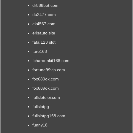
dr888bet.com
du2477.com
ek4567.com
erisauto.site
fafa 123 slot
faro168
fcharoenkit168.com
fortune99vip.com
fox689ok.com
fox689ok.com
fullsloteiei.com
fullslotpg
fullslotpg168.com
funny18