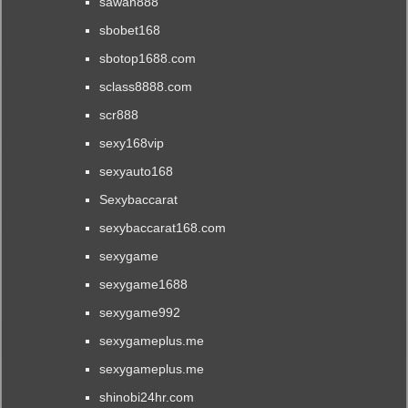
sawan888
sbobet168
sbotop1688.com
sclass8888.com
scr888
sexy168vip
sexyauto168
Sexybaccarat
sexybaccarat168.com
sexygame
sexygame1688
sexygame992
sexygameplus.me
sexygameplus.me
shinobi24hr.com