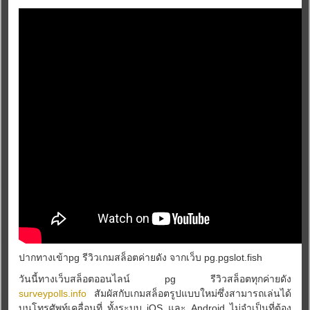
ปากทางเข้าpg รีวิวเกมสล็อตค่ายดัง จากเว็บ pg.pgslot.fish
วันนี้ทางเว็บสล็อตออนไลน์ pg รีวิวสล็อตทุกค่ายดัง
surveypolls.info
สัมผัสกับเกมสล็อตรูปแบบใหม่ซึ่งสามารถเล่นได้
บนโทรศัพท์เคลื่อนที่ ทั้งระบบ iOS และ Android ไม่จำเป็นที่ต้อง