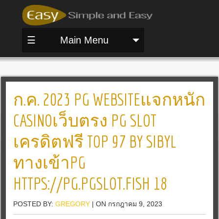
☰
Main Menu
ก.ค. 2023 PG WEBSITEแจกหนัก
CASINOเว็บตรง PG SLOT
เครดิตฟรี TOP 97 BY SIBYL
ทางเข้าPG
HTTPS://PG.PGSLOT.FISH 18
POSTED BY:
GREGORY
| ON กรกฎาคม 9, 2023