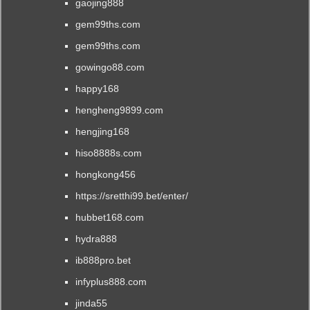
gaojing888
gem99ths.com
gem99ths.com
gowingo88.com
happy168
hengheng9899.com
hengjing168
hiso8888s.com
hongkong456
https://sretthi99.bet/enter/
hubbet168.com
hydra888
ib888pro.bet
infyplus888.com
jinda55