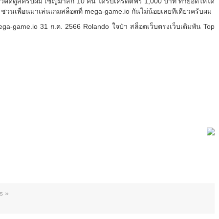
วคิดดูสิครับผม เชิญมาสัก 10 คน ได้รับเครดิตฟรี 1,000 บาท ทำยอดให้ได้
วนเพื่อนมาเล่นเกมสล็อตที่ mega-game.io กันไม่น้อยเลยทีเดียวครับผม
ega-game.io 31 ก.ค. 2566 Rolando ใจป๋า สล็อตเว็บตรงเว็บเดิมพัน Top
s »