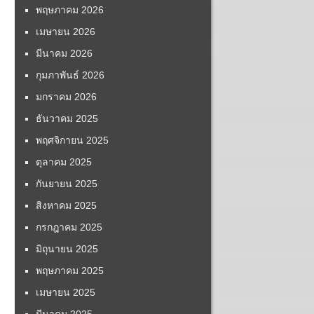
พฤษภาคม 2026
เมษายน 2026
มีนาคม 2026
กุมภาพันธ์ 2026
มกราคม 2026
ธันวาคม 2025
พฤศจิกายน 2025
ตุลาคม 2025
กันยายน 2025
สิงหาคม 2025
กรกฎาคม 2025
มิถุนายน 2025
พฤษภาคม 2025
เมษายน 2025
มีนาคม 2025