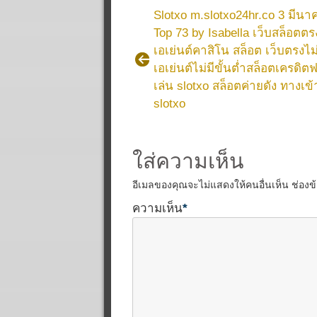
Slotxo m.slotxo24hr.co 3 มีนา
Top 73 by Isabella เว็บสล็อตตร
เอเย่นต์คาสิโน สล็อต เว็บตรงไม
เอเย่นต์ไม่มีขั้นต่ำสล็อตเครดิตฟ
เล่น slotxo สล็อตค่ายดัง ทางเข้
slotxo
ใส่ความเห็น
อีเมลของคุณจะไม่แสดงให้คนอื่นเห็น
ช่องข
ความเห็น
*