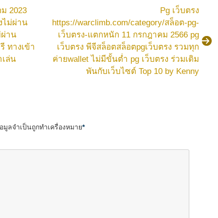
คม 2023
Pg เว็บตรง
งไม่ผ่าน
https://warclimb.com/category/สล็อต-pg-
่ผ่าน
เว็บตรง-แตกหนัก 11 กรกฎาคม 2566 pg
รี ทางเข้า
เว็บตรง พีจีสล็อตสล็อตpgเว็บตรง รวมทุก
าเล่น
ค่ายwallet ไม่มีขั้นต่ำ pg เว็บตรง ร่วมเดิม
พันกับเว็บไซต์ Top 10 by Kenny
้อมูลจำเป็นถูกทำเครื่องหมาย
*