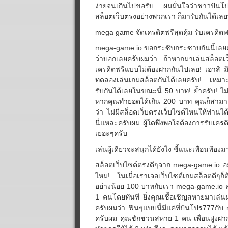
ง่ายจนเกินไปขอรับ ผมมั่นใจว่าชาวปันโ
สล็อตเว็บตรงอย่างพวกเรา ก็มารับกันได้เล
mega game จัดเครดิตฟรีสุดคุ้ม รับเครดิตฟ
mega-game.io ขอกระซิบกระซาบกันนี้เล
ว่าบอกเลยครับผมว่า ถ้าหากมาเล่นสล็อต
เครดิตฟรีแบบไม่ต้องฝากกันไปเลย! เอาสิ มึ
ทดลองเล่นเกมสล็อตกันได้เลยครับ! เหมาะส
รับกันได้เลยในขณะนี้ 50 บาท! ย้ำครับ! ไม
หากคุณทำยอดได้เกิน 200 บาท คุณก็สามาร
ว่า ไม่มีสล็อตเว็บตรงเว็บไซต์ไหนให้ท่า
นี่แหละครับผม ผู้ใดพึงพอใจต้องการรับเคร
เยอะๆครับ
เล่นผู้เดียวจะสนุกได้ยังไง ชี้แนะเพื่อนพ้องม
สล็อตเว็บไซต์ตรงดีๆจาก mega-game.io อย
ไหม! ในเมื่อเราเจอเว็บไซต์เกมสล็อตดีๆก็
อย่างน้อย 100 บาทกับเรา mega-game.io ล่
1 คนโดยทันที ยิ่งคุณเชื้อเชิญสหายมาเล่นมาก
ครับผมว่า ฟินๆแบบนี้มีแค่ที่ปันโปร777กับ
ครับผม คุณชักชวนสหาย 1 คน เพื่อนฝูงฝาก