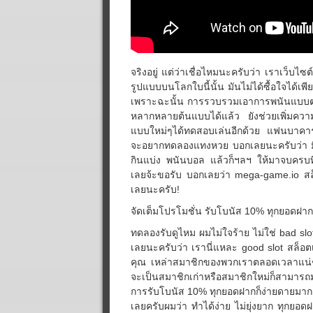
จริงอยู่ แต่ว่าเชื่อไหมนะครับว่า เราเว็บไซ
รูปแบบบนโลกใบนี้นั้น มันไม่ได้ซื้อใจได
เพราะฉะนั้น การรวบรวมเอาการพนันแบบต่า
หลากหลายต้นแบบได้แล้ว ยังช่วยเพิ่มความส
แบบใหม่ๆได้ทดสอบเล่นอีกด้วย แฟนบาคาร
จะอยากทดลองแทงหวย บอกเลยนะครับว่า ม
กินแบ่ง พนันบอล แล้วก็ฯลฯ ให้มาจบครบที
เลยจ้ะขอรับ บอกเลยว่า mega-game.io สล
เลยนะครับ!
จัดเต็มโปรโมชั่น รับโบนัส 10% ทุกยอดฝาก 
ทดลองรับดูไหม ผมไม่ใจร้าย ไม่ใช่ bad s
เลยนะครับว่า เรานี่แหละ good slot สล็อต
คุณ เหล่าสมาชิกของพวกเราตลอดเวลาแน่ๆ
จะเป็นสมาชิกเก่าหรือสมาชิกใหม่ก็สามารถม
การรับโบนัส 10% ทุกยอดฝากก็ง่ายดายมากเ
เลยครับผมว่า ทำได้ง่าย ไม่ยุ่งยาก ทุกย