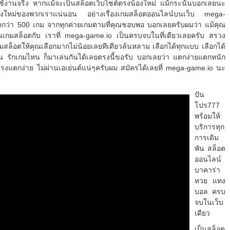
ใช้งานจริง หากแม้จะเป็นสล็อตเว็บไซต์ตรงน้องใหม่ แม้กระนั้นบอกเลยนะ
รื่องใหม่ของพวกเราแน่นอน อย่างเรื่องเกมสล็อตออนไลน์บนเว็บ mega-
ตกว่า 500 เกม จากทุกค่ายเกมตามที่คุณชอบพอ บอกเลยครับผมว่า แม้คุณ
าเล่นเกมสล็อตกับ เราที่ mega-game.io เป็นครบจบในที่เดียวเลยครับ สรวง
มสล็อตให้คุณเลือกมากไม่น้อยเลยทีเดียวล้นหลาม เลือกได้ทุกแบบ เลือกได้
หน รักเกมไหน ก็มาเล่นกันได้เลยตรงนี้ขอรับ บอกเลยว่า แตกง่ายแตกหนัก
แตกง่าย ไม่ผ่านเอเย่นต์แน่ๆครับผม สมัครได้เลยที่ mega-game.io นะ
ปัน
โปร777
พร้อมให้
บริการทุก
การเดิม
พัน สล็อต
ออนไลน์
บาคาร่า
หวย แทง
บอล ครบ
จบในเว็บ
เดียว
เป็นสล็อต