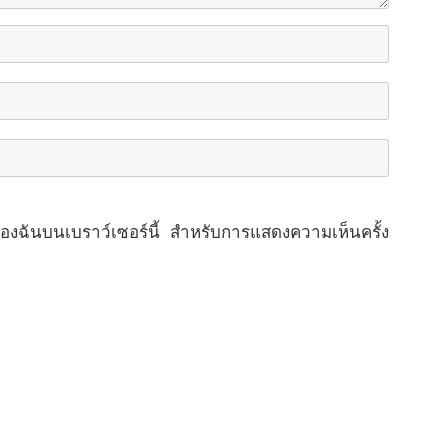
์ของฉันบนเบราว์เซอร์นี้ สำหรับการแสดงความเห็นครั้ง