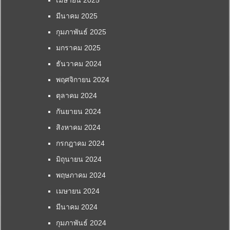
เมษายน 2025
มีนาคม 2025
กุมภาพันธ์ 2025
มกราคม 2025
ธันวาคม 2024
พฤศจิกายน 2024
ตุลาคม 2024
กันยายน 2024
สิงหาคม 2024
กรกฎาคม 2024
มิถุนายน 2024
พฤษภาคม 2024
เมษายน 2024
มีนาคม 2024
กุมภาพันธ์ 2024