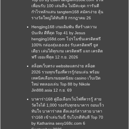
เพื่อนรับ 100 เล่นลื่น ไม่มีสะดุด การันตี
กำไรหลักแสน tangtem168 สมัครง่าย ลุ้น
รางวัลใหญ่ได้ทันที 8 กรกฎาคม 26
Hengjing168 เกมเดิมพัน ที่สร้างความ
บันเทิง ดีที่สุด Top 41 by Jesus
hengjing168d.com โปรโมชั่นเครดิตฟรี
100% กล่องสุ่มเฮงเฮง รับเครดิตฟรี ยูส
เดียว เล่นได้ทุกเกม เครดิตฟรี แจก เครดิต
ฟรี เยอะที่สุด 12 ก.ย. 2026
สล็อตเว็บตรง websiteแตกง่าย สล็อต
2026 รวมทุกเรื่องที่ควรรู้ก่อนเล่น พร้อม
เทคนิคเลือกเกมยอดนิยม casino เว็บเปิด
ใหม่ ทดลองเล่น Top 88 by Nikole
Jin888.asia 12 ก.ย. 69
บาคาร่า168 คู่มือเลือกเว็บไพ่ที่ควรรู้ สาย
วัดใจได้ 1,000 รองรับทุกธนาคาร ถอนเร็ว
ทันใจ บาคาร่าสด ดีลเลอร์สาวสวย บาคา
ร่า168 เข้าเล่นวันนี้ รับโปรดีทันที Top 70
by Katharina sexy168c.com 6