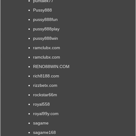
puntaek77
Pussy888
pussy888fun
pussy888play
pussy888win
ramclubx.com
ramclubx.com
RENO88WIN.COM
rich8188.com
rizzbetx.com
rockstar66m
royal558
royal99y.com
sagame
sagame168