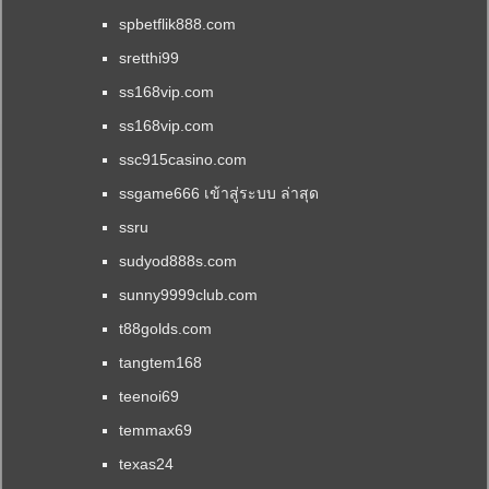
spbetflik888.com
sretthi99
ss168vip.com
ss168vip.com
ssc915casino.com
ssgame666 เข้าสู่ระบบ ล่าสุด
ssru
sudyod888s.com
sunny9999club.com
t88golds.com
tangtem168
teenoi69
temmax69
texas24