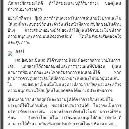
เป็นการฝึกสมองได้ดี ทำให้สมองและปฏิกิริยาต่างๆ ของผู้เล่น
ทำงานอย่างรวดเร็ว
อย่างไรก็ตาม ผู้เล่นควรกำหนดเวลาในการเล่นเกมยิงปลาและไม่
ให้เกมนี้กระทบต่อชีวิตประจำวันหรือหน้าที่ความรับผิดชอบในด้าน
อื่นๆ การเล่นเกมอย่างมีวินัยจะทำให้ผู้เล่นได้รับประโยชน์จาก
ความสนุกและความบันเทิงอย่างเต็มที่ โดยไม่ส่งผลเสียต่อจิตใจ
และสุขภาวะ
สรุป
เกมยิงปลาเป็นเกมที่ได้รับความนิยมเนื่องจากความง่ายในการ
เล่น แต่ผสานไว้ด้วยกลยุทธ์และการวางแผนที่ซับซ้อน ผู้เล่น
สามารถพัฒนาทักษะและไหวพริบจากการเล่นเกมนี้ได้ หาก
สามารถควบคุมการเล่นให้มีความเหมาะสมและไม่หมกมุ่นจนเกิน
ไป เกมยิงปลาเป็นหนึ่งในแนวทางที่สามารถฝึกสมองและสร้าง
ความสนุกสนานให้กับผู้คนในยุคดิจิทัลได้อย่างมีประสิทธิภาพ
ผู้เล่นสามารถนำกลยุทธ์และความรู้ที่ได้จากการศึกษาเกมนี้ไป
ประยุกต์ใช้ในด้านอื่นๆ ของชีวิตประจำวันได้ ไม่ว่าจะเป็นการ
บริหารจัดการการเงิน เวลาหรือการตัดสินใจในสถานการณ์ที่ซับ
ซ้อน รีบคว้าโอกาสในการเรียนรู้และสนุกไปกับการยิงปลาที่
สามารถให้ทั้งความบันเทิงและประสบการณ์ใหม่ๆ ที่ท้าทายค่ะ…