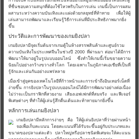
การยิงปลาเป็นหนึ่งในเกมที่เป็นที่นิยมในหมู่นักพนันออนไลน์และผู้
ที่ชื่นชอบความสนุกที่ต้องใช้ไหวพริบในการเล่น เกมนี้เป็นการผสม
ผสานระหว่างความบันเทิงและแฝงด้วยกลยุทธ์ที่ท้าทาย เพื่อให้ผู้
เล่นสามารถพัฒนาและเรียนรู้วิธีการเล่นที่มีประสิทธิภาพมากยิ่ง
ขึ้น
ประวัติและการพัฒนาของเกมยิงปลา
เกมยิงปลามีจุดเริ่มต้นจากเกมตู้ในห้างสรรพสินค้าและศูนย์รวม
ความบันเทิงในประเทศจีนในช่วงปี 2000 ที่ผ่านมา ต่อมาได้มีการ
พัฒนาให้มาอยู่ในรูปแบบออนไลน์ ซึ่งทำให้เกมนี้เริ่มขยายความ
นิยมไปอย่างกว้างขวางทั่วโลก โดยเฉพาะในภูมิภาคเอเชียที่เป็นที่
รู้จักและเล่นกันอย่างแพร่หลาย
เมื่อเข้าสู่ยุคของเทคโนโลยีที่ก้าวหน้าและการเข้าถึงอินเทอร์เน็ตที่
ง่ายขึ้น การยิงปลาในรูปแบบออนไลน์ได้มีการพัฒนาอย่างต่อเนื่อง
ไม่ว่าจะเป็นกราฟิกที่สวยงาม เสียงเอฟเฟกต์ที่สมจริง และฟีเจอร์
พิเศษต่างๆ ที่ทำให้ผู้เล่นรู้สึกตื่นเต้นและท้าทายมากยิ่งขึ้น
หลักการเล่นเกมยิงปลา
เกมยิงปลามีหลักการง่ายๆ คือ ให้ผู้เล่นยิงปลาที่ว่ายผ่านหน้า
จอเพื่อเก็บคะแนน โดยคะแนนที่ได้รับจะขึ้นอยู่กับประเภทและ
ขนาดของปลาแต่ละตัว ปลาใหญ่หรือปลาชนิดพิเศษจะให้คะแนน