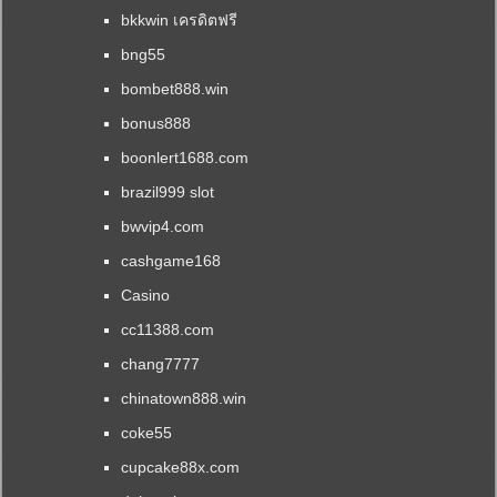
bkkwin เครดิตฟรี
bng55
bombet888.win
bonus888
boonlert1688.com
brazil999 slot
bwvip4.com
cashgame168
Casino
cc11388.com
chang7777
chinatown888.win
coke55
cupcake88x.com