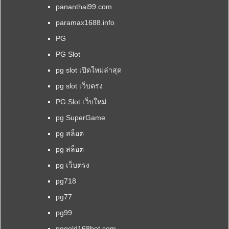
pananthai99.com
paramax1688.info
PG
PG Slot
pg slot เปิดใหม่ล่าสุด
pg slot เว็บตรง
PG Slot เว็บใหม่
pg SuperGame
pg สล็อต
pg สล็อต
pg เว็บตรง
pg718
pg77
pg99
pggold168bet.com