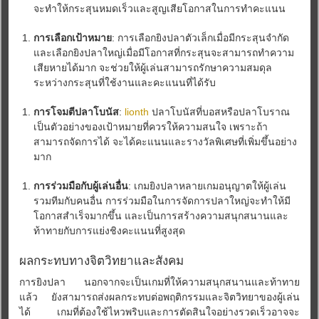
จะทำให้กระสุนหมดเร็วและสูญเสียโอกาสในการทำคะแนน
การเลือกเป้าหมาย
: การเลือกยิงปลาตัวเล็กเมื่อมีกระสุนจำกัด
และเลือกยิงปลาใหญ่เมื่อมีโอกาสที่กระสุนจะสามารถทำความ
เสียหายได้มาก จะช่วยให้ผู้เล่นสามารถรักษาความสมดุล
ระหว่างกระสุนที่ใช้งานและคะแนนที่ได้รับ
การโจมตีปลาโบนัส
:
lionth
ปลาโบนัสที่บอสหรือปลาโบราณ
เป็นตัวอย่างของเป้าหมายที่ควรให้ความสนใจ เพราะถ้า
สามารถจัดการได้ จะได้คะแนนและรางวัลพิเศษที่เพิ่มขึ้นอย่าง
มาก
การร่วมมือกับผู้เล่นอื่น
: เกมยิงปลาหลายเกมอนุญาตให้ผู้เล่น
รวมทีมกับคนอื่น การร่วมมือในการจัดการปลาใหญ่จะทำให้มี
โอกาสสำเร็จมากขึ้น และเป็นการสร้างความสนุกสนานและ
ท้าทายกับการแย่งชิงคะแนนที่สูงสุด
ผลกระทบทางจิตวิทยาและสังคม
การยิงปลา นอกจากจะเป็นเกมที่ให้ความสนุกสนานและท้าทาย
แล้ว ยังสามารถส่งผลกระทบต่อพฤติกรรมและจิตวิทยาของผู้เล่น
ได้ เกมที่ต้องใช้ไหวพริบและการตัดสินใจอย่างรวดเร็วอาจจะ