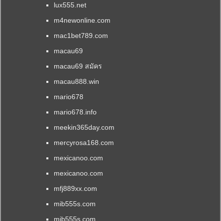
lux555.net
m4newonline.com
mac1bet789.com
macau69
macau69 สมัคร
macau888.win
mario678
mario678.info
meekin365day.com
mercyrosa168.com
mexicanoo.com
mexicanoo.com
mfj889xx.com
mib555s.com
mib555s.com