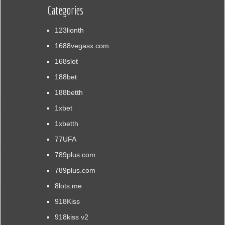
Categories
123lionth
1688vegasx.com
168slot
188bet
188betth
1xbet
1xbetth
77UFA
789plus.com
789plus.com
8lots.me
918Kiss
918kiss v2