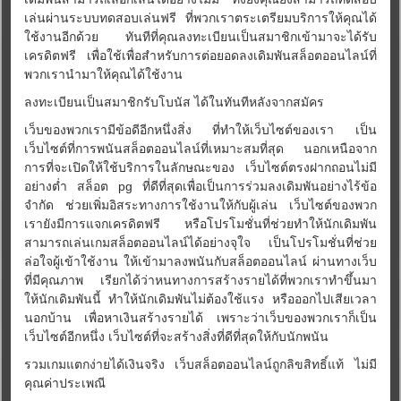
เล่นผ่านระบบทดสอบเล่นฟรี ที่พวกเราตระเตรียมบริการให้คุณได้
ใช้งานอีกด้วย ทันทีที่คุณลงทะเบียนเป็นสมาชิกเข้ามาจะได้รับ
เครดิตฟรี เพื่อใช้เพื่อสำหรับการต่อยอดลงเดิมพันสล็อตออนไลน์ที่
พวกเรานำมาให้คุณได้ใช้งาน
ลงทะเบียนเป็นสมาชิกรับโบนัส ได้ในทันทีหลังจากสมัคร
เว็บของพวกเรามีข้อดีอีกหนึ่งสิ่ง ที่ทำให้เว็บไซต์ของเรา เป็น
เว็บไซต์ที่การพนันสล็อตออนไลน์ที่เหมาะสมที่สุด นอกเหนือจาก
การที่จะเปิดให้ใช้บริการในลักษณะของ เว็บไซต์ตรงฝากถอนไม่มี
อย่างต่ำ สล็อต pg ที่ดีที่สุดเพื่อเป็นการร่วมลงเดิมพันอย่างไร้ข้อ
จำกัด ช่วยเพิ่มอิสระทางการใช้งานให้กับผู้เล่น เว็บไซต์ของพวก
เรายังมีการแจกเครดิตฟรี หรือโปรโมชั่นที่ช่วยทำให้นักเดิมพัน
สามารถเล่นเกมสล็อตออนไลน์ได้อย่างจุใจ เป็นโปรโมชั่นที่ช่วย
ล่อใจผู้เข้าใช้งาน ให้เข้ามาลงพนันกับสล็อตออนไลน์ ผ่านทางเว็บ
ที่มีคุณภาพ เรียกได้ว่าหนทางการสร้างรายได้ที่พวกเราทำขึ้นมา
ให้นักเดิมพันนี้ ทำให้นักเดิมพันไม่ต้องใช้แรง หรือออกไปเสียเวลา
นอกบ้าน เพื่อหาเงินสร้างรายได้ เพราะว่าเว็บของพวกเราก็เป็น
เว็บไซต์อีกหนึ่ง เว็บไซต์ที่จะสร้างสิ่งที่ดีที่สุดให้กับนักพนัน
รวมเกมแตกง่ายได้เงินจริง เว็บสล็อตออนไลน์ถูกลิขสิทธิ์แท้ ไม่มี
คุณค่าประเพณี