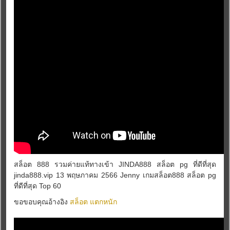
สล็อต 888 รวมค่ายแท้ทางเข้า JINDA888 สล็อต pg ที่ดีที่สุด
jinda888.vip 13 พฤษภาคม 2566 Jenny เกมสล็อต888 สล็อต pg
ที่ดีที่สุด Top 60
ขอขอบคุณอ้างอิง
สล็อต แตกหนัก