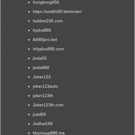
hongkong456
https://sretthi99.bet/enter/
hubbet168.com
hydra888
ib888pro.bet
infyplus888.com
jinda55
jinda888
Joker123
joker123auto
joker123th
Joker123th.com
juad69
Judhai168
khumsup888.me