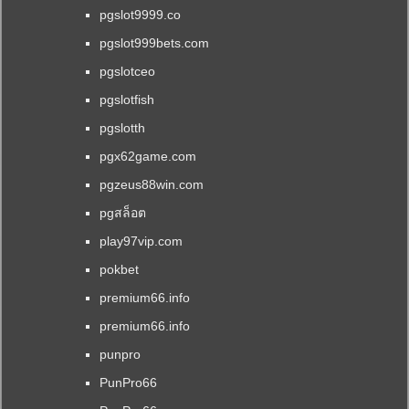
pgslot9999.co
pgslot999bets.com
pgslotceo
pgslotfish
pgslotth
pgx62game.com
pgzeus88win.com
pgสล็อต
play97vip.com
pokbet
premium66.info
premium66.info
punpro
PunPro66