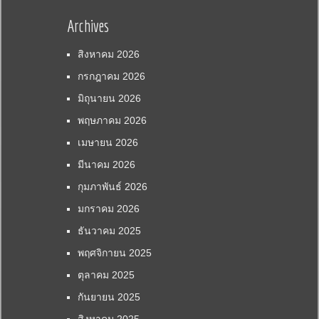
Archives
สิงหาคม 2026
กรกฎาคม 2026
มิถุนายน 2026
พฤษภาคม 2026
เมษายน 2026
มีนาคม 2026
กุมภาพันธ์ 2026
มกราคม 2026
ธันวาคม 2025
พฤศจิกายน 2025
ตุลาคม 2025
กันยายน 2025