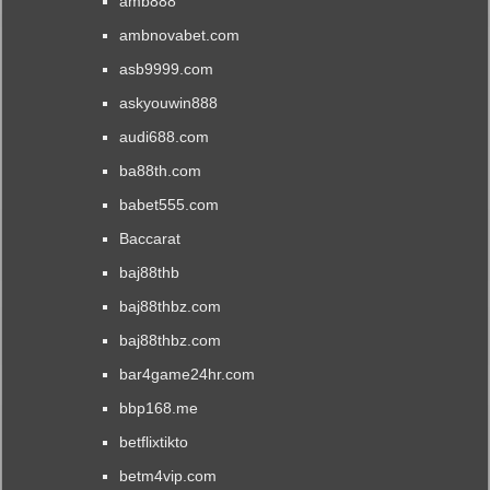
amb888
ambnovabet.com
asb9999.com
askyouwin888
audi688.com
ba88th.com
babet555.com
Baccarat
baj88thb
baj88thbz.com
baj88thbz.com
bar4game24hr.com
bbp168.me
betflixtikto
betm4vip.com