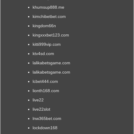
khumsup888.me
kimchibetbet.com
kingdom66n
kingxxxbet123.com
kitti999vip.com
ktv4sd.com
lalikabetsgame.com
lalikabetsgame.com
lcbet444.com
lionth168.com
live22
live22slot
lnw365bet.com
lockdown168