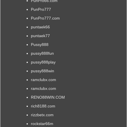
PunPro66.com
PunPro777
PunPro777.com
puntaek66
puntaek77
Pussy888
pussy888fun
pussy888play
pussy888win
ramclubx.com
ramclubx.com
RENO88WIN.COM
rich8188.com
rizzbetx.com
rockstar66m