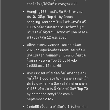
รางวัลใหญ่ได้ทันที 8 กรกฎาคม 26
Hengjing168 เกมเดิมพัน ที่สร้างความ
บันเทิง ดีที่สุด Top 41 by Jesus
hengjing168d.com โปรโมชั่นเครดิตฟรี
100% กล่องสุ่มเฮงเฮง รับเครดิตฟรี ยูส
เดียว เล่นได้ทุกเกม เครดิตฟรี แจก เครดิต
ฟรี เยอะที่สุด 12 ก.ย. 2026
สล็อตเว็บตรง websiteแตกง่าย สล็อต
2026 รวมทุกเรื่องที่ควรรู้ก่อนเล่น พร้อม
เทคนิคเลือกเกมยอดนิยม casino เว็บเปิด
ใหม่ ทดลองเล่น Top 88 by Nikole
Jin888.asia 12 ก.ย. 69
บาคาร่า168 คู่มือเลือกเว็บไพ่ที่ควรรู้ สาย
วัดใจได้ 1,000 รองรับทุกธนาคาร ถอนเร็ว
ทันใจ บาคาร่าสด ดีลเลอร์สาวสวย บาคา
ร่า168 เข้าเล่นวันนี้ รับโปรดีทันที Top 70
by Katharina sexy168c.com 6
September 2026
Jinda55 เว็บบาคาร่าอันดับ 1 ในไทย ฝาก