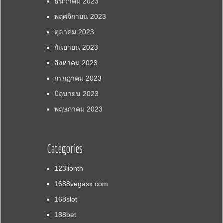
ธันวาคม 2023
พฤศจิกายน 2023
ตุลาคม 2023
กันยายน 2023
สิงหาคม 2023
กรกฎาคม 2023
มิถุนายน 2023
พฤษภาคม 2023
Categories
123lionth
1688vegasx.com
168slot
188bet