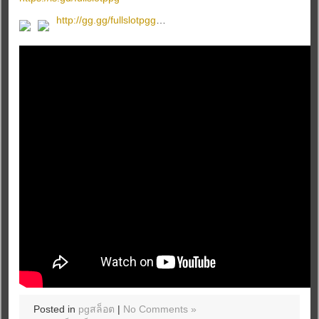
http://gg.gg/fullslotpgg
…
Posted in
pgสล็อต
|
No Comments »