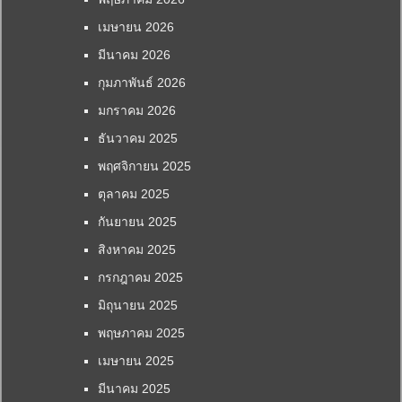
เมษายน 2026
มีนาคม 2026
กุมภาพันธ์ 2026
มกราคม 2026
ธันวาคม 2025
พฤศจิกายน 2025
ตุลาคม 2025
กันยายน 2025
สิงหาคม 2025
กรกฎาคม 2025
มิถุนายน 2025
พฤษภาคม 2025
เมษายน 2025
มีนาคม 2025