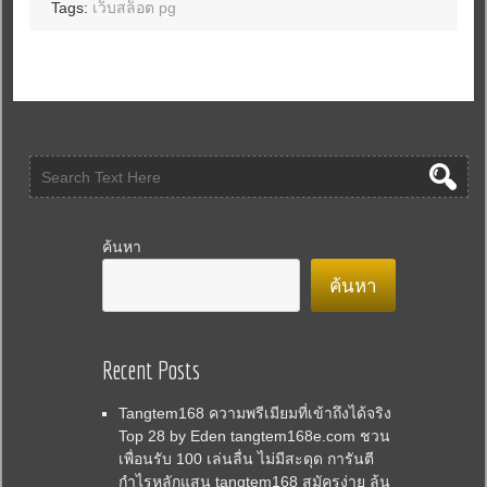
Tags:
เว็บสล็อต pg
ค้นหา
ค้นหา
Recent Posts
Tangtem168 ความพรีเมียมที่เข้าถึงได้จริง
Top 28 by Eden tangtem168e.com ชวน
เพื่อนรับ 100 เล่นลื่น ไม่มีสะดุด การันตี
กำไรหลักแสน tangtem168 สมัครง่าย ลุ้น