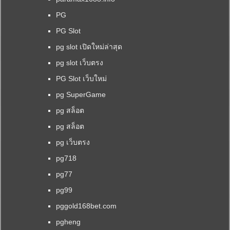
PG
PG Slot
pg slot เปิดใหม่ล่าสุด
pg slot เว็บตรง
PG Slot เว็บใหม่
pg SuperGame
pg สล็อต
pg สล็อต
pg เว็บตรง
pg718
pg77
pg99
pggold168bet.com
pgheng