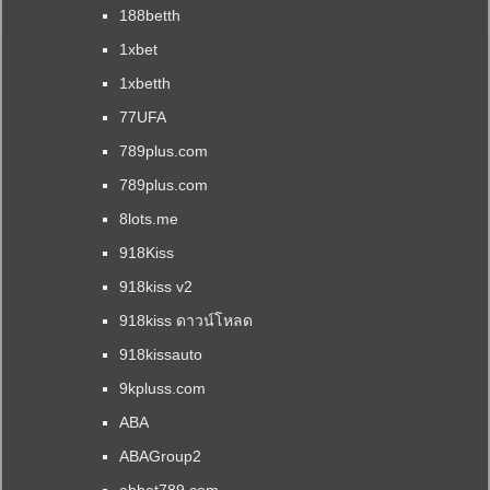
188betth
1xbet
1xbetth
77UFA
789plus.com
789plus.com
8lots.me
918Kiss
918kiss v2
918kiss ดาวน์โหลด
918kissauto
9kpluss.com
ABA
ABAGroup2