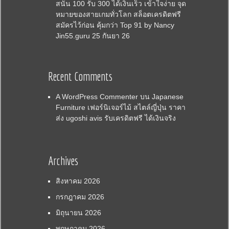
สนั่น 100 รับ 300 ได้เงินเร็ว เข้าใจง่าย จุด
หมายของสายเกมทั่วโลก สล็อตเครดิตฟรี
สมัครไว้ก่อน คุ้มกว่า Top 91 by Nancy
Jin55.guru 25 กันยา 26
Recent Comments
A WordPress Commenter
บน
Japanese
Furniture เฟอร์นิเจอร์ไม้ สไตล์ญี่ปุ่น ราคา
ส่ง ugoshi avis รับเครดิตฟรี ได้เงินจริง
Archives
สิงหาคม 2026
กรกฎาคม 2026
มิถุนายน 2026
พฤษภาคม 2026