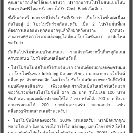
คุณสามารถเลือกได้เลยขอรับว่า ปรารถนารับโปรโมชั่นแบบไหน
รับเครดิตฟรีไหม หรืออยากได้รับ Cash Back สิ่งเดียว
ซึ่งในส่วนนี้ พวกเรามีโปรโมชั่นที่เรียกว่า เป็นโปรโมชั่นต่อเนื่อง
กันไปอยู่ 2 โปรโมชั่นร่วมกันนะครับ เป็น 2 โปรโมชั่นที่ผม
ต้องการเสนอแนะทุกคนมากๆแล้วก็ผมก็หวังเพราะ ทุกคนจะ
สามารถพิชิตกำไรจากสล็อตpgได้ตั้งแต่โปรโมชั่นแรก สงสัยไหม
ขอรับว่า
มันคือโปรโมชั่นแบบไหนกันแน่ ว่าแล้วหลังจากนั้นก็มาดูกันเลย
ครับผมกับ 2 โปรโมชั่นต่อเนื่องกันวันนี้
• โปรโมชั่นโบนัสใบเสร็จรับเงินแรก จำเป็นต้องบอกเลยค่ะครับผม
ว่า โปรโมชั่นของ fullslotpg มีเยอะๆเรียกว่า มากมายกว่าเว็บไซต์
สล็อต pg ด้วยกันซะอีก โดยโปรโมชั่นโบนัสบิลแรกของวันก็จัดไป
แบบตึงๆเลยสิขอรับ เพียงแต่คุณฝากเงินเป็นใบเสร็จรับเงินแรก
ของวันรวมทั้งรับโปรโมชั่นนี้ ฝาก 25 บาท รับไปเลย 100 บาท
ทันที แต่ว่าคุณจะต้องทำยอดให้ได้ 7 เท่า หรือก็คือ 700 บาท ถึงจะ
สามารถถอนได้ 200 บาทนั่นเองขอรับ บอกเลยว่า แฟน
สล็อตpgห้ามพลาดเลยจ้านะครับ!
• โปรโมชั่นบิลสองของวัน 300% มาเลยครับ! หากบิลแรกคุณ
พลาดไปแล้ว ไม่สามารถได้กำไรได้ สล็อตpg มอบโอกาสที่ 2 ให้ไป
เลยขอรับกับโปรโมชั่นใบเสร็จรับเงินสองของวัน 300% เพียงแต่