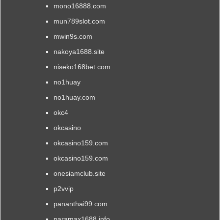
mono16888.com
mun789slot.com
mwin9s.com
nakoya1688.site
niseko168bet.com
no1huay
no1huay.com
okc4
okcasino
okcasino159.com
okcasino159.com
onesiamclub.site
p2vvip
pananthai99.com
paramax1688.info