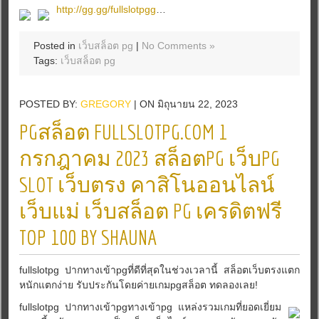
http://gg.gg/fullslotpgg
…
Posted in
เว็บสล็อต pg
|
No Comments »
Tags:
เว็บสล็อต pg
POSTED BY:
GREGORY
| ON มิถุนายน 22, 2023
PGสล็อต FULLSLOTPG.COM 1
กรกฎาคม 2023 สล็อตPG เว็บPG
SLOT เว็บตรง คาสิโนออนไลน์
เว็บแม่ เว็บสล็อต PG เครดิตฟรี
TOP 100 BY SHAUNA
fullslotpg ปากทางเข้าpgที่ดีที่สุดในช่วงเวลานี้ สล็อตเว็บตรงแตก
หนักแตกง่าย รับประกันโดยค่ายเกมpgสล็อต ทดลองเลย!
fullslotpg ปากทางเข้าpgทางเข้าpg แหล่งรวมเกมที่ยอดเยี่ยม