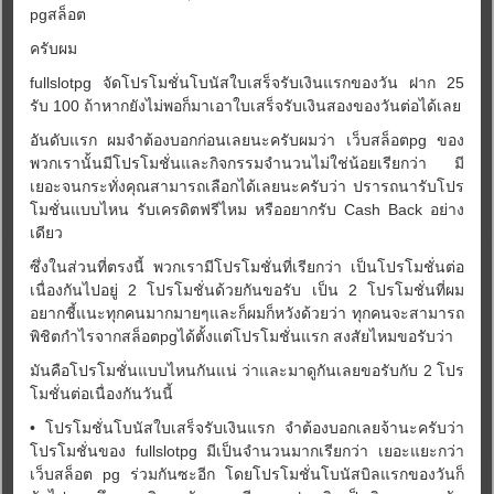
pgสล็อต
ครับผม
fullslotpg จัดโปรโมชั่นโบนัสใบเสร็จรับเงินแรกของวัน ฝาก 25
รับ 100 ถ้าหากยังไม่พอก็มาเอาใบเสร็จรับเงินสองของวันต่อได้เลย
อันดับแรก ผมจำต้องบอกก่อนเลยนะครับผมว่า เว็บสล็อตpg ของ
พวกเรานั้นมีโปรโมชั่นและกิจกรรมจำนวนไม่ใช่น้อยเรียกว่า มี
เยอะจนกระทั่งคุณสามารถเลือกได้เลยนะครับว่า ปรารถนารับโปร
โมชั่นแบบไหน รับเครดิตฟรีไหม หรืออยากรับ Cash Back อย่าง
เดียว
ซึ่งในส่วนที่ตรงนี้ พวกเรามีโปรโมชั่นที่เรียกว่า เป็นโปรโมชั่นต่อ
เนื่องกันไปอยู่ 2 โปรโมชั่นด้วยกันขอรับ เป็น 2 โปรโมชั่นที่ผม
อยากชี้แนะทุกคนมากมายๆและก็ผมก็หวังด้วยว่า ทุกคนจะสามารถ
พิชิตกำไรจากสล็อตpgได้ตั้งแต่โปรโมชั่นแรก สงสัยไหมขอรับว่า
มันคือโปรโมชั่นแบบไหนกันแน่ ว่าและมาดูกันเลยขอรับกับ 2 โปร
โมชั่นต่อเนื่องกันวันนี้
• โปรโมชั่นโบนัสใบเสร็จรับเงินแรก จำต้องบอกเลยจ้านะครับว่า
โปรโมชั่นของ fullslotpg มีเป็นจำนวนมากเรียกว่า เยอะแยะกว่า
เว็บสล็อต pg ร่วมกันซะอีก โดยโปรโมชั่นโบนัสบิลแรกของวันก็