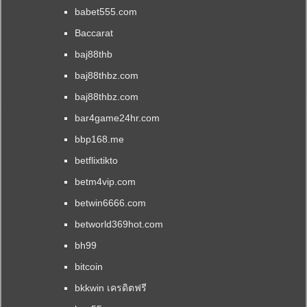
babet555.com
Baccarat
baj88thb
baj88thbz.com
baj88thbz.com
bar4game24hr.com
bbp168.me
betflixtikto
betm4vip.com
betwin6666.com
betworld369hot.com
bh99
bitcoin
bkkwin เครดิตฟรี