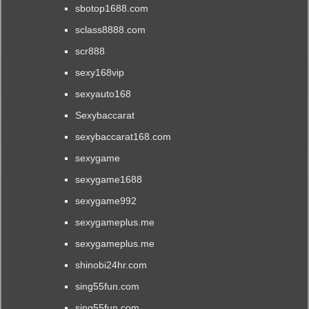
sbotop1688.com
sclass8888.com
scr888
sexy168vip
sexyauto168
Sexybaccarat
sexybaccarat168.com
sexygame
sexygame1688
sexygame992
sexygameplus.me
sexygameplus.me
shinobi24hr.com
sing55fun.com
sing55fun.com