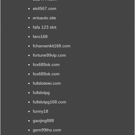
ek4567.com
erisauto.site
fafa 123 slot
faro168
fcharoenkit168.com
fortune99vip.com
fox689ok.com
fox689ok.com
fullsloteiei.com
fullslotpg
fullslotpg168.com
funny18
gaojing888
gem99ths.com