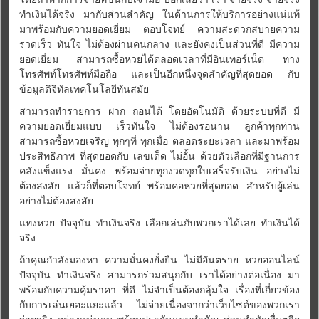
ทำเงินได้จริง มากับส่วนสำคัญ ในด้านการให้บริการอย่างแน่แท้
มาพร้อมกับความยอดเยี่ยม ตอบโจทย์ ความสะดวกสบายความ
รวดเร็ว ทันใจ ไม่ต้องผ่านคนกลาง และยังคงเป็นส่วนที่ดี มีความ
ยอดเยี่ยม สามารถซื้อหวยได้ตลอดเวลาที่มีอินเทอร์เน็ต ทาง
โทรศัพท์โทรศัพท์มือถือ และเป็นอีกหนึ่งจุดสำคัญที่สุดยอด กับ
ข้อมูลดิจิทัลเทคโนโลยีทันสมัย
สามารถทำรายการ ฝาก ถอนได้ โดยอัตโนมัติ ด้วยระบบที่ดี มี
ความยอดเยี่ยมแบบ เร็วทันใจ ไม่ต้องรอนาน ลูกค้าทุกท่าน
สามารถซื้อหวยเจริญ ทุกๆที่ ทุกเมื่อ ตลอดระยะเวลา และมาพร้อม
ประสิทธิภาพ ที่สุดยอดกับ เลขเด็ด ไม่อั้น ด้วยตัวเลือกที่มีฐานการ
คลังแข็งแรง มั่นคง พร้อมจ่ายทุกงวดทุกใบเสร็จรับเงิน อย่างไม่
ต้องสงสัย แล้วก็ที่ตอบโจทย์ พร้อมคอหวยที่สุดยอด สำหรับผู้เล่น
อย่างไม่ต้องสงสัย
แทงหวย ปัจจุบัน ทำเงินจริง เลือกเล่นกับพวกเราได้เลย ทำเงินได้
จริง
ถ้าคุณกำลังมองหา ความมั่นคงยั่งยืน ไม่มีอันตราย หวยออนไลน์
ปัจจุบัน ทำเงินจริง สามารถร่วมสนุกกับ เราได้อย่างต่อเนื่อง มา
พร้อมกับความคุ้มราคา ที่ดี ไม่จำเป็นต้องกลุ้มใจ เรื่องที่เกี่ยวข้อง
กับการเล่นเยอะแยะแล้ว ไม่จ่ายเนื่องจากว่าเว็บไซต์ของพวกเรา