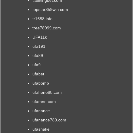
tia8kingbet.com
topstar359win.com
tr1688.info
tree78999.com
UFA11k
ufa191
ufa89
ufa9
ufabet
ufabomb
ufaheno88.com
ufamnn.com
ufanance
ufanance789.com
ufasnake