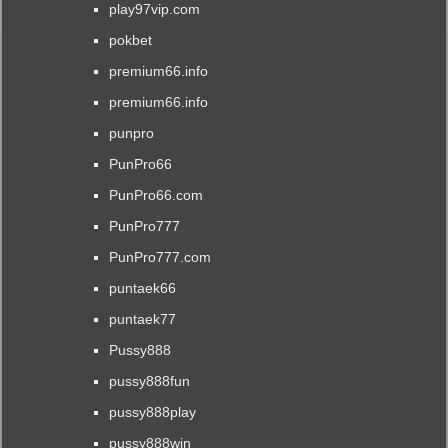
play97vip.com
pokbet
premium66.info
premium66.info
punpro
PunPro66
PunPro66.com
PunPro777
PunPro777.com
puntaek66
puntaek77
Pussy888
pussy888fun
pussy888play
pussy888win