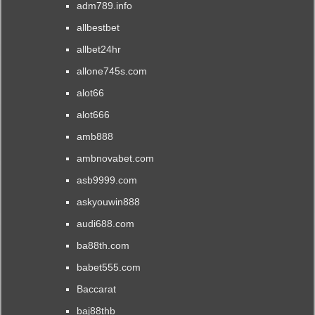
adm789.info
allbestbet
allbet24hr
allone745s.com
alot66
alot666
amb888
ambnovabet.com
asb9999.com
askyouwin888
audi688.com
ba88th.com
babet555.com
Baccarat
baj88thb