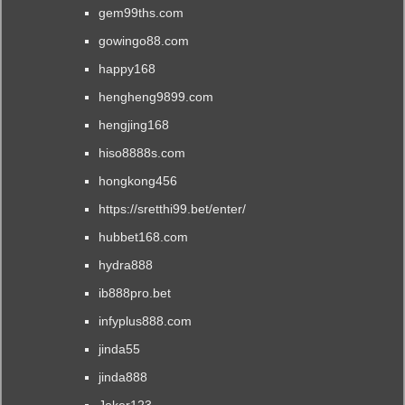
gem99ths.com
gowingo88.com
happy168
hengheng9899.com
hengjing168
hiso8888s.com
hongkong456
https://sretthi99.bet/enter/
hubbet168.com
hydra888
ib888pro.bet
infyplus888.com
jinda55
jinda888