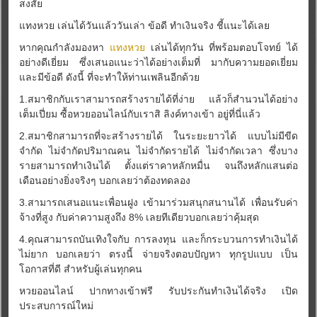
สงสัย
แทงหวย เล่นได้วันแล้ววันเล่า ข้อดี ทำเงินจริง ชี้แนะได้เลย
หากคุณกำลังมองหา
แทงหวย
เล่นได้ทุกวัน ที่พร้อมตอบโจทย์ ได้
อย่างดีเยี่ยม ซึ่งเสนอแนะว่าได้อย่างเต็มที่ มากับความยอดเยี่ยม
และมีข้อดี ดังนี้ ที่จะทำให้ท่านเพลินอีกด้วย
1.สมาชิกกับเราสามารถสร้างรายได้ที่ง่าย แล้วก็สำนวนได้อย่าง
เต็มเปี่ยม ซื้อหวยออนไลน์กับเราสิ ลิงค์ทางเข้า อยู่ที่นี่แล้ว
2.สมาชิกสามารถที่จะสร้างรายได้ ในระยะยาวได้ แบบไม่มีขีด
จำกัด ไม่จำกัดปริมาณคน ไม่จำกัดรายได้ ไม่จำกัดเวลา ซึ่งบาง
รายสามารถทำเงินได้ ตั้งแต่ราคาหลักหมื่น จนถึงหลักแสนต่อ
เดือนอย่างยิ่งจริงๆ บอกเลยว่าต้องทดลอง
3.สามารถเสนอแนะเพื่อนฝูง เข้ามาร่วมสนุกสนานได้ เพื่อนรับค่า
จ้างที่สูง กับค่าความสูงถึง 8% เลยทีเดียวบอกเลยว่าคุ้มสุด
4.คุณสามารถบันเทิงใจกับ การลงทุน และก็กระบวนการทำเงินได้
ไม่ยาก บอกเลยว่า ตรงนี้ จ่ายจริงตอบปัญหา ทุกรูปแบบ เป็น
โอกาสที่ดี สำหรับผู้เล่นทุกคน
หวยออนไลน์ ปากทางเข้าฟรี รับประกันทำเงินได้จริง เปิด
ประสบการณ์ใหม่