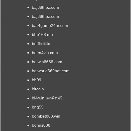
baj88thbz.com
baj88thbz.com
bar4game24hr.com
bbp168.me
betflixtikto
betm4vip.com
betwin6666.com
betworld369hot.com
bh99
bitcoin
bkkwin เครดิตฟรี
bng55
bombet888.win
bonus888