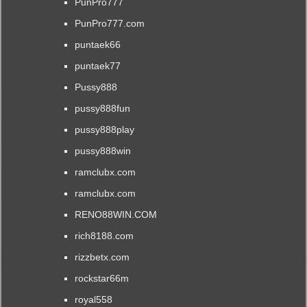
PunPro777
PunPro777.com
puntaek66
puntaek77
Pussy888
pussy888fun
pussy888play
pussy888win
ramclubx.com
ramclubx.com
RENO88WIN.COM
rich8188.com
rizzbetx.com
rockstar66m
royal558