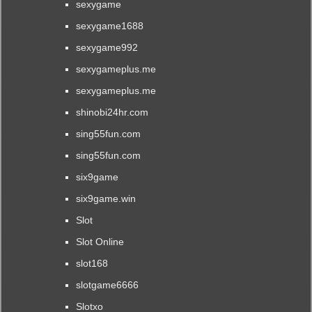
sexygame
sexygame1688
sexygame992
sexygameplus.me
sexygameplus.me
shinobi24hr.com
sing55fun.com
sing55fun.com
six9game
six9game.win
Slot
Slot Online
slot168
slotgame6666
Slotxo