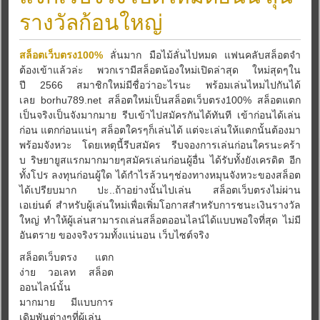
รางวัลก้อนใหญ่
สล็อตเว็บตรง100%
ลั่นมาก มือไม้ลั่นไปหมด แฟนคลับสล็อตจำ
ต้องเข้าแล้วล่ะ พวกเรามีสล็อตน้องใหม่เปิดล่าสุด ใหม่สุดๆใน
ปี 2566 สมาชิกใหม่มีชื่อว่าอะไรนะ พร้อมเล่นไหมไปกันได้
เลย borhu789.net สล็อตใหม่เป็นสล็อตเว็บตรง100% สล็อตแตก
เป็นจริงเป็นจังมากมาย รีบเข้าไปสมัครกันได้ทันที เข้าก่อนได้เล่น
ก่อน แตกก่อนแน่ๆ สล็อตใครๆก็เล่นได้ แต่จะเล่นให้แตกนั้นต้องมา
พร้อมจังหวะ โดยเหตุนี้รีบสมัคร รีบจองการเล่นก่อนใครนะคร้า
บ ริษยายูสแรกมากมายๆสมัครเล่นก่อนผู้อื่น ได้รับทั้งยังเครดิต อีก
ทั้งโปร ลงทุนก่อนผู้ใด ได้กำไรล้วนๆช่องทางหมุนจังหวะของสล็อต
ได้เปรียบมาก ปะ..ถ้าอย่างนั้นไปเล่น สล็อตเว็บตรงไม่ผ่าน
เอเย่นต์ สำหรับผู้เล่นใหม่เพื่อเพิ่มโอกาสสำหรับการชนะเงินรางวัล
ใหญ่ ทำให้ผู้เล่นสามารถเล่นสล็อตออนไลน์ได้แบบพอใจที่สุด ไม่มี
อันตราย ของจริงรวมทั้งแน่นอน เว็บไซต์จริง
สล็อตเว็บตรง แตก
ง่าย วอเลท สล็อต
ออนไลน์นั้น
มากมาย มีแบบการ
เดิมพันต่างๆที่ผู้เล่น