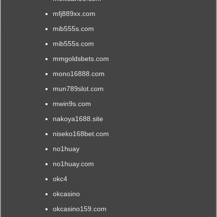
mfj889xx.com
mib555s.com
mib555s.com
mmgoldsbets.com
mono16888.com
mun789slot.com
mwin9s.com
nakoya1688.site
niseko168bet.com
no1huay
no1huay.com
okc4
okcasino
okcasino159.com