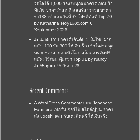
วัดใจได้ 1,000 รองรับทุกธนาคาร ถอนเร็ว
ทันใจ บาคาร่าสด ดีลเลอร์สาวสวย บาคา
ร่า168 เข้าเล่นวันนี้ รับโปรดีทันที Top 70
by Katharina sexy168c.com 6
September 2026
Jinda55 เว็บบาคาร่าอันดับ 1 ในไทย ฝาก
สนั่น 100 รับ 300 ได้เงินเร็ว เข้าใจง่าย จุด
หมายของสายเกมทั่วโลก สล็อตเครดิตฟรี
สมัครไว้ก่อน คุ้มกว่า Top 91 by Nancy
Jin55.guru 25 กันยา 26
Recent Comments
A WordPress Commenter
บน
Japanese
Furniture เฟอร์นิเจอร์ไม้ สไตล์ญี่ปุ่น ราคา
ส่ง ugoshi avis รับเครดิตฟรี ได้เงินจริง