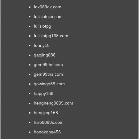
fox689ok.com
fullsloteiei.com
fullslotpg
fullslotpg168.com
funny18
gaojing888
gem99ths.com
gem99ths.com
gowingo88.com
happy168
hengheng9899.com
hengjing168
hiso8888s.com
hongkong456