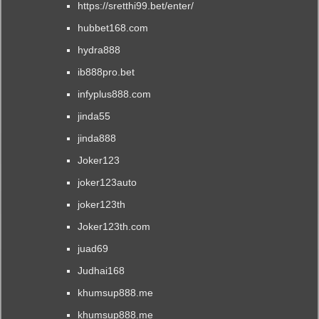
https://sretthi99.bet/enter/
hubbet168.com
hydra888
ib888pro.bet
infyplus888.com
jinda55
jinda888
Joker123
joker123auto
joker123th
Joker123th.com
juad69
Judhai168
khumsup888.me
khumsup888.me