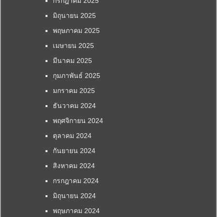
กรกฎาคม 2025
มิถุนายน 2025
พฤษภาคม 2025
เมษายน 2025
มีนาคม 2025
กุมภาพันธ์ 2025
มกราคม 2025
ธันวาคม 2024
พฤศจิกายน 2024
ตุลาคม 2024
กันยายน 2024
สิงหาคม 2024
กรกฎาคม 2024
มิถุนายน 2024
พฤษภาคม 2024