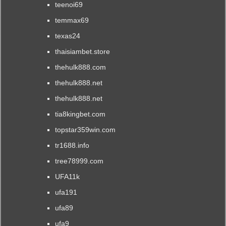
teenoi69
temmax69
texas24
thaisiambet.store
thehulk888.com
thehulk888.net
thehulk888.net
tia8kingbet.com
topstar359win.com
tr1688.info
tree78999.com
UFA11k
ufa191
ufa89
ufa9