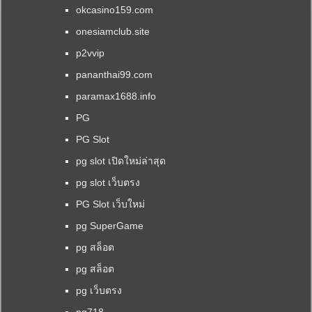
okcasino159.com
onesiamclub.site
p2vvip
pananthai99.com
paramax1688.info
PG
PG Slot
pg slot เปิดใหม่ล่าสุด
pg slot เว็บตรง
PG Slot เว็บใหม่
pg SuperGame
pg สล็อต
pg สล็อต
pg เว็บตรง