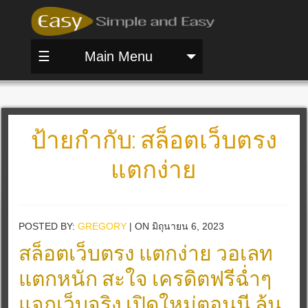
☰
Main Menu
ป้ายกำกับ:
สล็อตเว็บตรง
แตกง่าย
POSTED BY:
GREGORY
| ON มิถุนายน 6, 2023
สล็อตเว็บตรง แตกง่าย วอเลท
แตกหนัก สะใจ เครดิตฟรีฉ่ำๆ
แจกเว็บจริง เปิดใหม่ตอนนี ลุ้น