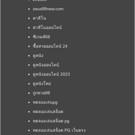
zeus88new.com
คาสิโน
คาสิโนออนไลน์
ซีเกมส์68
ซื้อหวยออนไลน์ 24
ดูหนัง
ดูหนังออนไลน์
ดูหนังออนไลน์ 2023
ดูหนังใหม่
ถูกหวย88
ทดลองเล่นpg
ทดลองเล่นสล็อต
ทดลองเล่นสล็อต pg
ทดลองเล่นสล็อต PG เว็บตรง