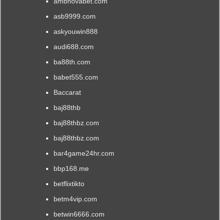
ambnovabet.com
asb9999.com
askyouwin888
audi688.com
ba88th.com
babet555.com
Baccarat
baj88thb
baj88thbz.com
baj88thbz.com
bar4game24hr.com
bbp168.me
betflixtikto
betm4vip.com
betwin6666.com