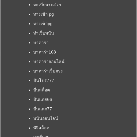
ทะเบียนรถสวย
ทางเข้า pg
ทางเข้าpg
ทำเว็บพนัน
บาคาร่า
บาคาร่า168
บาคาร่าออนไลน์
บาคาร่าเว็บตรง
ปันโปร777
ปั่นสล็อต
ปั่นแตก66
ปั่นแตก77
พนันออนไลน์
พีจีสล็อต