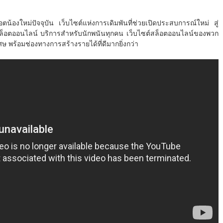
อตน้องใหม่ปัจจุบัน เว็บไซต์แห่งการเดิมพันที่ช่วยเปิดประสบการณ์ใหม่ สู่
ล็อตออนไลน์ บริการสำหรับนักพนันทุกคน เว็บไซต์สล็อตออนไลน์ของพวก
ษ พร้อมช่องทางการสร้างรายได้ที่ดีมากยิ่งกว่า