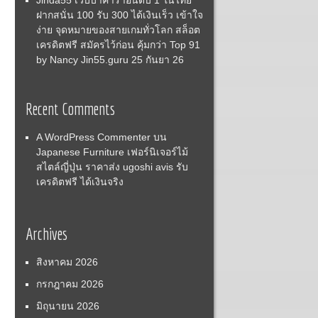
ฝากสนั่น 100 รับ 300 ได้เงินเร็ว เข้าใจ
ง่าย จุดหมายของสายเกมทั่วโลก สล็อต
เครดิตฟรี สมัครไว้ก่อน คุ้มกว่า Top 91
by Nancy Jin55.guru 25 กันยา 26
Recent Comments
A WordPress Commenter
บน
Japanese Furniture เฟอร์นิเจอร์ไม้
สไตล์ญี่ปุ่น ราคาส่ง ugoshi avis รับ
เครดิตฟรี ได้เงินจริง
Archives
สิงหาคม 2026
กรกฎาคม 2026
มิถุนายน 2026