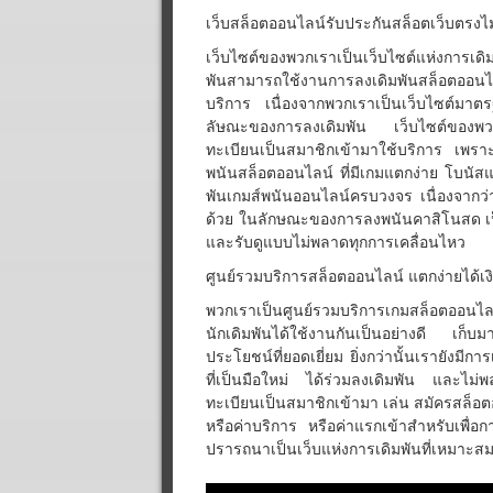
เว็บสล็อตออนไลน์รับประกันสล็อตเว็บตรงไม
เว็บไซต์ของพวกเราเป็นเว็บไซต์แห่งการเดิม
พันสามารถใช้งานการลงเดิมพันสล็อตออนไลน
บริการ เนื่องจากพวกเราเป็นเว็บไซต์มาตรฐาน
ลัษณะของการลงเดิมพัน เว็บไซต์ของพวกเรา
ทะเบียนเป็นสมาชิกเข้ามาใช้บริการ เพราะเป
พนันสล็อตออนไลน์ ที่มีเกมแตกง่าย โบนัสแจ
พันเกมส์พนันออนไลน์ครบวงจร เนื่องจากว่า
ด้วย ในลักษณะของการลงพนันคาสิโนสด เป
และรับดูแบบไม่พลาดทุกการเคลื่อนไหว
ศูนย์รวมบริการสล็อตออนไลน์ แตกง่ายได้เง
พวกเราเป็นศูนย์รวมบริการเกมสล็อตออนไลน์
นักเดิมพันได้ใช้งานกันเป็นอย่างดี เก็บมาจ
ประโยชน์ที่ยอดเยี่ยม ยิ่งกว่านั้นเรายัง
ที่เป็นมือใหม่ ได้ร่วมลงเดิมพัน และไม่
ทะเบียนเป็นสมาชิกเข้ามา เล่น สมัครสล็อตออ
หรือค่าบริการ หรือค่าแรกเข้าสำหรับเพื่อกา
ปรารถนาเป็นเว็บแห่งการเดิมพันที่เหมาะสมที