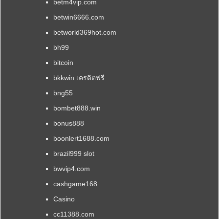
betm4vip.com
betwin6666.com
betworld369hot.com
bh99
bitcoin
bkkwin เครดิตฟรี
bng55
bombet888.win
bonus888
boonlert1688.com
brazil999 slot
bwvip4.com
cashgame168
Casino
cc11388.com