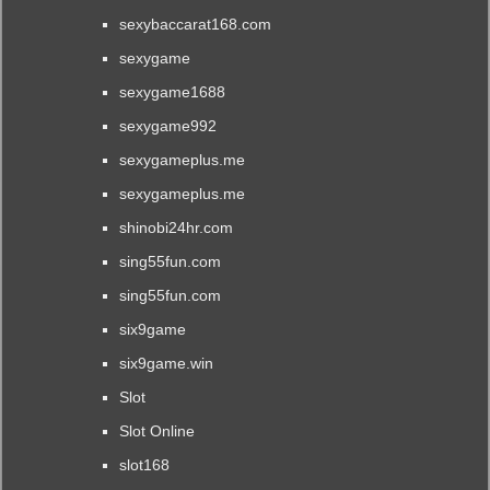
sexybaccarat168.com
sexygame
sexygame1688
sexygame992
sexygameplus.me
sexygameplus.me
shinobi24hr.com
sing55fun.com
sing55fun.com
six9game
six9game.win
Slot
Slot Online
slot168