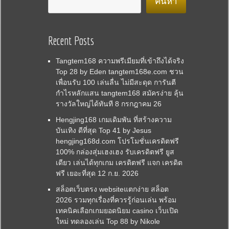
ค้นหา
Recent Posts
Tangtem168 ความพรีเมียมที่เข้าถึงได้จริง
Top 28 by Eden tangtem168e.com ชวน
เพื่อนรับ 100 เล่นลื่น ไม่มีสะดุด การันตี
กำไรหลักแสน tangtem168 สมัครง่าย ลุ้น
รางวัลใหญ่ได้ทันที 8 กรกฎาคม 26
Hengjing168 เกมเดิมพัน ที่สร้างความ
บันเทิง ดีที่สุด Top 41 by Jesus
hengjing168d.com โปรโมชั่นเครดิตฟรี
100% กล่องสุ่มเฮงเฮง รับเครดิตฟรี ยูส
เดียว เล่นได้ทุกเกม เครดิตฟรี แจก เครดิต
ฟรี เยอะที่สุด 12 ก.ย. 2026
สล็อตเว็บตรง websiteแตกง่าย สล็อต
2026 รวมทุกเรื่องที่ควรรู้ก่อนเล่น พร้อม
เทคนิคเลือกเกมยอดนิยม casino เว็บเปิด
ใหม่ ทดลองเล่น Top 88 by Nikole