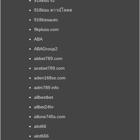
918kiss v2
918kiss ดาวน์โหลด
918kissauto
9kpluss.com
ABA
ABAGroup2
abbet789.com
acebet789.com
aden168ss.com
adm789.info
allbestbet
allbet24hr
allone745s.com
alot66
alot666