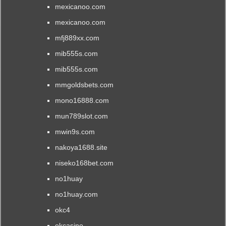
mexicanoo.com
mexicanoo.com
mfj889xx.com
mib555s.com
mib555s.com
mmgoldsbets.com
mono16888.com
mun789slot.com
mwin9s.com
nakoya1688.site
niseko168bet.com
no1huay
no1huay.com
okc4
okcasino