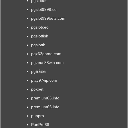
pgslot99
pgslot9999.co
pgslot999bets.com
pgslotceo
pgslotfish
pgslotth
pgx62game.com
pgzeus88win.com
pgสล็อต
play97vip.com
pokbet
premium66.info
premium66.info
punpro
PunPro66