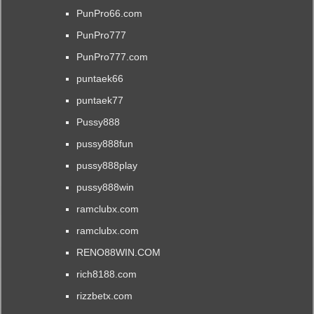
PunPro66.com
PunPro777
PunPro777.com
puntaek66
puntaek77
Pussy888
pussy888fun
pussy888play
pussy888win
ramclubx.com
ramclubx.com
RENO88WIN.COM
rich8188.com
rizzbetx.com