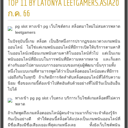
TOP 11 BY LATONYA LEETGAMERS.ASIA20
ก.ค. 66
pg slot ทางเข้า pg เว็บไซต์ตรง สล็อตมาใหม่ไม่สมควรพลาด
leetgamers
ในปัจจุบันนี้เกม สล็อต เป็นอีกหนึ่งการปรากฏของแวดวงเกมพนัน
ออนไลน์ ไม่ใช่แค่เกมพนันออนไลน์ที่มีการเปิดให้บริการตามคาสิ
โนออนไลน์เหมือนเกมพนันตามคาสิโนออนไลน์ทั่วไป แต่เป็นเกม
พนันออนไลน์ที่มีแบบในการพนันที่มีความหลากหลาย และก็แตก
ต่างกันออกไปตามแบบการออกแบบของกลุ่มผู้พัฒนานั้นๆรวมทั้ง
หนึ่งในแบบเกมที่สามารถพูดได้ว่าเป็นสล็อตออนไลน์อมตะที่มีการ
เอ่ยถึงกันในทุกปี ถ้าเกิดมีการจัดลำดับสล็อตออนไลน์ที่ได้รับความ
นิยม ชื่อของเกมนี้ต้องเข้าไปติดอันดับด้วยอย่างที่ไม่มีวันเป็นอันอื่น
ไปได้
ทางเข้า pg pg slot เว็บตรง บริการเว็บไซต์เกมสล็อตที่ไม่ควร
พลาด
ถ้าเกิดพูดถึงเกมสล็อตออนไลน์ผู้คนจำนวนมากก็น่าจะจำต้องรู้จัก
กันเป็นอย่างดี ทำให้ตอนนี้สล็อตได้แปลงเป็นเกมพนันออนไลน์ที่
มีชื่อเสียงมีชื่อเสียงเยอะที่สุดเกมหนึ่งเลย ทั้งยังเว็บไซต์พนัน