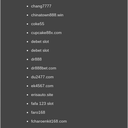
chang7777
chinatown888.win
coke55
cupcake88x.com
debet slot
debet slot
dr888
dr888bet.com
du2477.com
ek4567.com
erisauto.site
fafa 123 slot
faro168
fcharoenkit168.com