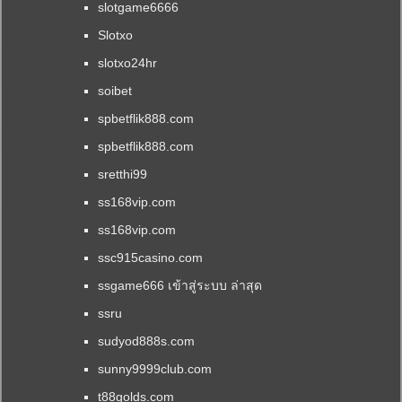
slotgame6666
Slotxo
slotxo24hr
soibet
spbetflik888.com
spbetflik888.com
sretthi99
ss168vip.com
ss168vip.com
ssc915casino.com
ssgame666 เข้าสู่ระบบ ล่าสุด
ssru
sudyod888s.com
sunny9999club.com
t88golds.com