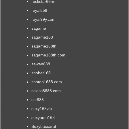
rockstar66m
royal558
royal99y.com
sagame
sagame168
sagame168th
sagame168th.com
sawan888
sbobet168
sbotop1688.com
sclass8888.com
scr888
sexy168vip
sexyauto168
Sexybaccarat