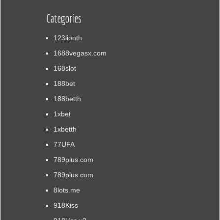
Categories
123lionth
1688vegasx.com
168slot
188bet
188betth
1xbet
1xbetth
77UFA
789plus.com
789plus.com
8lots.me
918Kiss