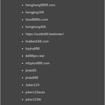
hengheng9899.com
hengjing168
hiso8888s.com
hongkong456
https://sretthi99.bet/enter/
hubbet168.com
hydra888
ib888pro.bet
infyplus888.com
jinda55
jinda888
Joker123
joker123auto
joker123th