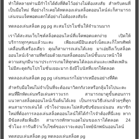
ทำให้หลายท่านมีกำไรได้ดังที่คิดไว้อย่างไม่ต้องสงสัย สำหรับคนที่
เป็นมือใหม่ ที่อย่างไรเคยได้ทดลองเล่นสล็อตออนไลน์ล่ะก็สามารถ
เล่นจนแจ็คพอตแตกได้อย่างไม่ต้องสงสัยจ้ะ
ทดลองเล่นสล็อต pg pg สะสมโปรโมชั่นให้จำนวนมาก
เราได้สะสมเว็บไซต์สล็อตออนไลน์ที่แจ็คพอตแตกง่าย เปิดให้
บริการทุกๆคนแล้วนะคะ เพียงแค่มีอินเตอร์เน็ตและก็โทรศัพท์
เคลื่อนที่เครื่องเดียว คุณก็สามารถเล่นได้เลย มาเอ่ยถึงเว็บสล็อต
ออนไลน์เจ้าตามที่พร้อมด้วยเกมสล็อตออนไลน์ชั้นแนวหน้าให้
ความสนุกมีนานาประการเกมให้ทุกคนได้ลองเล่นและเพลิดเพลิน
ไม่มีสะดุดกับโปรโมชั่นเยอะมาก ยังมีโบนัสที่แจกให้ตลอด
ทดลองเล่นสล็อต pg pg เล่นหนแรกไม่ยากเหมือนอย่างที่คิด
สำหรับมือใหม่ไม่จำเป็นที่จะต้องมาวิตกกังวลหรือกลุ้มใจไปนะคะ
คนที่ฝึกหัดเล่นหรือเล่นคราวแรก สามารถมาดูขั้นตอนการ
แนวทางสล็อตออนไลน์เริ่มต้นได้เลย เป็นกรรมวิธีเล่นกล้วยๆที่ทุก
คนสามารถเล่นได้ เข้าใจง่ายและไม่สลับซับซ้อนแน่นอน สมาชิก
ใหม่ที่ต้องการลองเล่นสล็อตออนไลน์ให้ได้กำไรจำต้องที่นี่เลย หาก
มีข้อสงสัยเพิ่มอีก สามารถทักหาแอดไม่นของเราได้ตลอด 24
ชั่วโมง การันตีว่าเว็บไซต์ของเราจะตอบโจทย์นักพนันออนไลน์
ทดสอบเล่นสล็อต pg ทดลองเล่นสล็อต pg