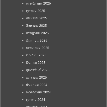
พฤศจิกายน 2025
ตุลาคม 2025
กันยายน 2025
สิงหาคม 2025
กรกฎาคม 2025
มิถุนายน 2025
พฤษภาคม 2025
เมษายน 2025
มีนาคม 2025
กุมภาพันธ์ 2025
มกราคม 2025
ธันวาคม 2024
พฤศจิกายน 2024
ตุลาคม 2024
กันยายน 2024