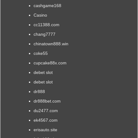
cashgame168
Casino
cc11388.com
chang7777
chinatown888.win
coke55
cupcake88x.com
debet slot
debet slot
dr888
dr888bet.com
du2477.com
ek4567.com
erisauto.site