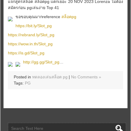
แจกสูตรสล็อต สล็อตpg แตกเยอะ 20 NOV 2023 Lorenza ไม่ต้อง
สมัครก่อน pgเล่นง่าย Top 41
ขอขอบคุณมากreference
สล็อตpg
https://bit.ly/Slot_pg
https://rebrand.ly/Slot_pg
https://wow.in.th/Slot_pg
https://is.gd/Slot_pg
http://gg.gg/Slot_pg
…
Posted in
ทดลองเล่นสล็อต pg
|
No Comments »
Tags:
PG