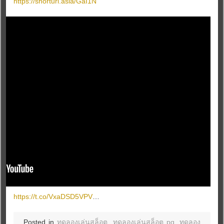
https://shorturl.asia/GaI1N
https://t.co/VxaDSD5VPV
…
Posted in
ทดลองเล่นสล็อต
,
ทดลองเล่นสล็อต pg
,
ทดลอง