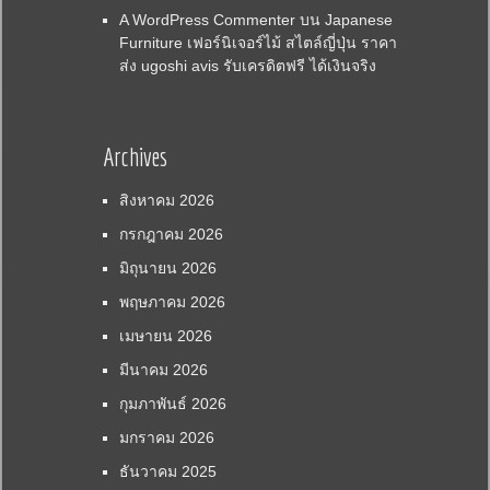
A WordPress Commenter
บน
Japanese
Furniture เฟอร์นิเจอร์ไม้ สไตล์ญี่ปุ่น ราคา
ส่ง ugoshi avis รับเครดิตฟรี ได้เงินจริง
Archives
สิงหาคม 2026
กรกฎาคม 2026
มิถุนายน 2026
พฤษภาคม 2026
เมษายน 2026
มีนาคม 2026
กุมภาพันธ์ 2026
มกราคม 2026
ธันวาคม 2025