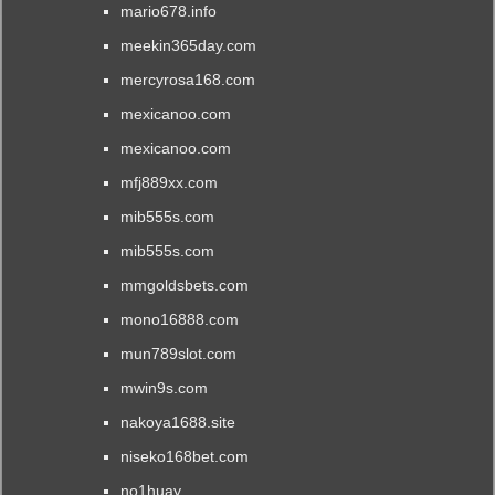
mario678.info
meekin365day.com
mercyrosa168.com
mexicanoo.com
mexicanoo.com
mfj889xx.com
mib555s.com
mib555s.com
mmgoldsbets.com
mono16888.com
mun789slot.com
mwin9s.com
nakoya1688.site
niseko168bet.com
no1huay