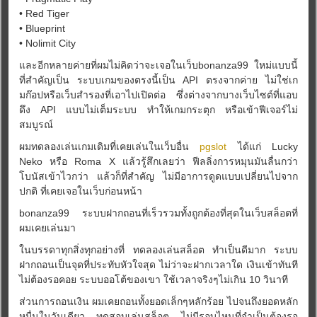
• Red Tiger
• Blueprint
• Nolimit City
และอีกหลายค่ายที่ผมไม่คิดว่าจะเจอในเว็บbonanza99 ใหม่แบบนี้
ที่สำคัญเป็น ระบบเกมของตรงนี้เป็น API ตรงจากค่าย ไม่ใช่เก
มก๊อปหรือเว็บสำรองที่เอาไปเปิดต่อ ซึ่งต่างจากบางเว็บไซต์ที่แอบ
ดึง API แบบไม่เต็มระบบ ทำให้เกมกระตุก หรือเข้าฟีเจอร์ไม่
สมบูรณ์
ผมทดลองเล่นเกมเดิมที่เคยเล่นในเว็บอื่น
pgslot
ได้แก่ Lucky
Neko หรือ Roma X แล้วรู้สึกเลยว่า ฟีลลิ่งการหมุนมันลื่นกว่า
โบนัสเข้าไวกว่า แล้วก็ที่สำคัญ ไม่มีอาการดูดแบบเปลี่ยนไปจาก
ปกติ ที่เคยเจอในเว็บก่อนหน้า
bonanza99 ระบบฝากถอนที่เร็วรวมทั้งถูกต้องที่สุดในเว็บสล็อตที่
ผมเคยเล่นมา
ในบรรดาทุกสิ่งทุกอย่างที่ ทดลองเล่นสล็อต ทำเป็นดีมาก ระบบ
ฝากถอนเป็นจุดที่ประทับหัวใจสุด ไม่ว่าจะฝากเวลาใด เงินเข้าทันที
ไม่ต้องรอคอย ระบบออโต้ของเขา ใช้เวลาจริงๆไม่เกิน 10 วินาที
ส่วนการถอนเงิน ผมเคยถอนทั้งยอดเล็กๆหลักร้อย ไปจนถึงยอดหลัก
หมื่นในวันเดียว ทดสอบเล่นสล็อต ไม่มีรอบไหนที่จำเป็นต้องรอ