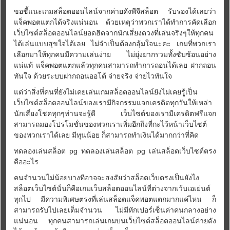
ขอชี้แนะเกมสล็อตออนไลน์จากค่ายดังพีจีสล็อต รับรองได้เลยว่า
แจ็คพอตแตกได้จริงแน่นอน ด้วยเหตุว่าพวกเราได้ทำการคัดเลือก
เว็บไซต์สล็อตออนไลน์ยอดฮิตจากนักเสี่ยงดวงที่เล่นจริงๆให้ทุกคน
ได้เล่นแบบสุขใจได้เลย ไม่จำเป็นต้องกลุ้มใจนะคะ เกมที่พวกเรา
เลือกมาให้ทุกคนมีความเล่นง่าย ไม่ยุ่งยากรวมทั้งซับซ้อนอย่าง
แน่แท้ แจ็คพอตแตกแล้วทุกคนสามารถทำการถอนได้เลย ฝากถอน
ทันใจ ด้วยระบบฝากถอนออโต้ จ่ายจริง จ่ายไวทันใจ
แต่ว่าสิ่งที่คนที่ยังไม่เคยเล่นเกมสล็อตออนไลน์ยังไม่เคยรู้เป็น
เว็บไซต์สล็อตออนไลน์ของเรามีกิจกรรมแจกเครดิตทุกวันให้เหล่า
นักเสี่ยงโชคทุกๆท่านจะรู้ดี เว็บไซต์ของเรามีเครดิตฟรีแจก
สามารถมองโปรโมชั่นของพวกเราเพิ่มอีกถึงที่กะไว้หน้าเว็บไซต์
ของพวกเราได้เลย มีทุนน้อย ก็สามารถทำเงินได้มากกว่าที่คิด
ทดลองเล่นสล็อต pg ทดลองเล่นสล็อต pg เล่นสล็อตเว็บไซต์ตรง
คืออะไร
คนจำนวนไม่น้อยบางทีอาจจะสงสัยว่าสล็อตเว็บตรงเป็นยังไง
สล็อตเว็บไซต์นั่นก็คือเกมเว็บสล็อตออนไลน์ที่ต่างจากเว้บเอเย่นต์
ทุกไป มีความพิเศษตรงที่เล่นสล็อตแจ็คพอตแตกมากแค่ไหน ก็
สามารถรับไปเลยเต็มจำนวน ไม่มีหักเปอร์เซ็นค่าคนกลางอย่าง
แน่นอน ทุกคนสามารถเล่นเกมบนเว็บไซต์สล็อตออนไลน์ค่ายดัง