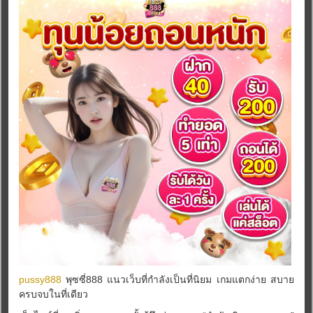
pussy888
พุซซี่888 แนวเว็บที่กำลังเป็นที่นิยม เกมแตกง่าย สบาย
ครบจบในที่เดียว