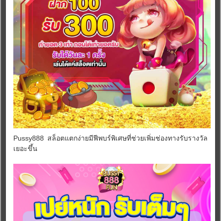
Pussy888 สล็อตแตกง่ายมีฟีพบร์พิเศษที่ช่วยเพิ่มช่องทางรับรางวัล
เยอะขึ้น