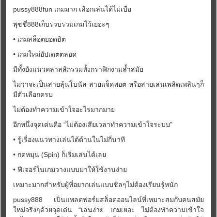
pussy888fun เกมมาก เลือกเล่นได้ไม่เบื่อ
พุชชี่888เก็บรวบรวมเกมไว้เยอะๆ
• เกมสล็อตยอดฮิต
• เกมใหม่อัปเดตตลอด
มีทั้งยังแนวคลาสสิกรวมทั้งกราฟิกงามล้ำสมัย
ไม่ว่าจะเป็นสายลุ้นโบนัส สายแจ็คพอต หรือสายเล่นเพลิดเพลินๆก็
มีตัวเลือกครบ
ไม่ต้องทำความเข้าใจอะไรมากมาย
อีกหนึ่งจุดเด่นคือ “ไม่ต้องเสียเวลาทำความเข้าใจระบบ”
• รู้เรื่องแนวทางเล่นได้ด้านในไม่กี่นาที
• กดหมุน (Spin) ก็เริ่มเล่นได้เลย
• ฟีเจอร์ในเกมวางแบบมาให้ใช้งานง่าย
เหมาะมากสำหรับผู้ที่อยากเล่นแบบชิลๆไม่ต้องเรียนรู้หนัก
pussy888 เป็นแพลตฟอร์มสล็อตออนไลน์ที่เหมาะสมกับคนสมัย
ใหม่จริงๆด้วยจุดเด่น “เล่นง่าย เกมเยอะ ไม่ต้องทำความเข้าใจ