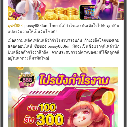
พุซซี่888
pussy888fun โอกาสได้กำไรและบันเทิงใจไปกับทุกสปิน
แปลงวันว่างให้เป็นวันโชคดี!
เมื่อความเพลิดเพลินแล้วก็กำไรมาบรรจบกัน ถ้าเอ๋ยถึงโลกของเกม
สล็อตออนไลน์ ชื่อของ pussy888fun มักจะเป็นชื่อแรกๆที่เหล่านัก
ปั่นสล็อตตัวจริงรำลึกถึง จากประสบการณ์ตรงของผมที่ได้คลุกคลี
อยู่ในแวดวงนี้มาพักใหญ่