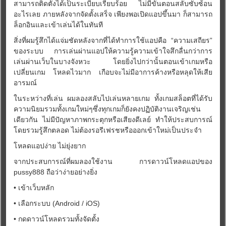
สามารถติดตั้งได้เป็นระเบียบเรียบร้อย ไม่มีขั้นตอนสลับซับซ้อน
อะไรเลย ภายหลังจากจัดตั้งเสร็จ เพียงพอเปิดแอปขึ้นมา ก็สามารถ
ล็อกอินและเข้าเล่นได้ในทันที
สิ่งที่ผมรู้สึกได้แจ่มชัดหลังจากที่ได้ทำการใช้แอปคือ “ความเสถียร”
ของระบบ การเล่นผ่านแอปให้ความรู้ความเข้าใจสึกลื่นกว่าการ
เล่นผ่านเว็บในบางจังหวะ โดยยิ่งไปกว่านั้นตอนเข้าเกมหรือ
เปลี่ยนเกม โหลดไวมาก เกือบจะไม่มีอาการค้างหรือหลุดให้เสีย
อารมณ์
ในระหว่างที่เล่น ผมลองสลับไปเล่นหลายเกม ทั้งเกมสล็อตที่ได้รับ
ความนิยมรวมทั้งเกมใหม่ๆซึ่งทุกเกมก็ยังคงปฏิบัติงานเจริญเช่น
เดียวกัน ไม่มีปัญหาภาพกระตุกหรือเสียงดีเลย์ ทำให้ประสบการณ์
โดยรวมรู้สึกตลอด ไม่ต้องรอรีเฟรชหรือออกเข้าใหม่เป็นประจำ
โหลดแอปง่าย ไม่ยุ่งยาก
จากประสบการณ์ที่ผมลองใช้งาน การดาวน์โหลดแอปของ
pussy888 ถือว่าง่ายอย่างยิ่ง
• เข้าเว็บหลัก
• เลือกระบบ (Android / iOS)
• กดดาวน์โหลดรวมทั้งจัดตั้ง