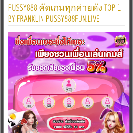
PUSSY888 คัดเกมทุกค่ายดัง TOP 1
BY FRANKLIN PUSSY888FUN.LIVE