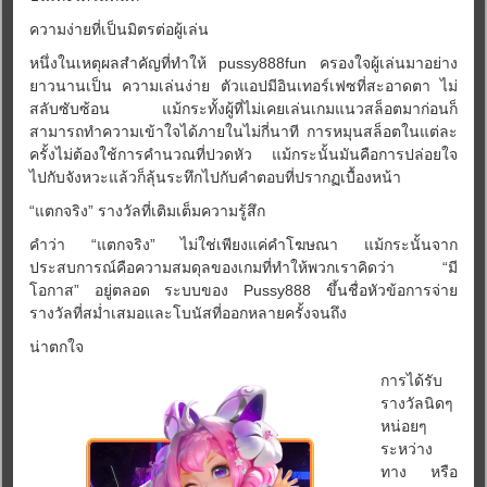
ความง่ายที่เป็นมิตรต่อผู้เล่น
หนึ่งในเหตุผลสำคัญที่ทำให้ pussy888fun ครองใจผู้เล่นมาอย่าง
ยาวนานเป็น ความเล่นง่าย ตัวแอปมีอินเทอร์เฟซที่สะอาดตา ไม่
สลับซับซ้อน แม้กระทั้งผู้ที่ไม่เคยเล่นเกมแนวสล็อตมาก่อนก็
สามารถทำความเข้าใจได้ภายในไม่กี่นาที การหมุนสล็อตในแต่ละ
ครั้งไม่ต้องใช้การคำนวณที่ปวดหัว แม้กระนั้นมันคือการปล่อยใจ
ไปกับจังหวะแล้วก็ลุ้นระทึกไปกับคำตอบที่ปรากฏเบื้องหน้า
“แตกจริง” รางวัลที่เติมเต็มความรู้สึก
คำว่า “แตกจริง” ไม่ใช่เพียงแค่คำโฆษณา แม้กระนั้นจาก
ประสบการณ์คือความสมดุลของเกมที่ทำให้พวกเราคิดว่า “มี
โอกาส” อยู่ตลอด ระบบของ Pussy888 ขึ้นชื่อหัวข้อการจ่าย
รางวัลที่สม่ำเสมอและโบนัสที่ออกหลายครั้งจนถึง
น่าตกใจ
การได้รับ
รางวัลนิดๆ
หน่อยๆ
ระหว่าง
ทาง หรือ