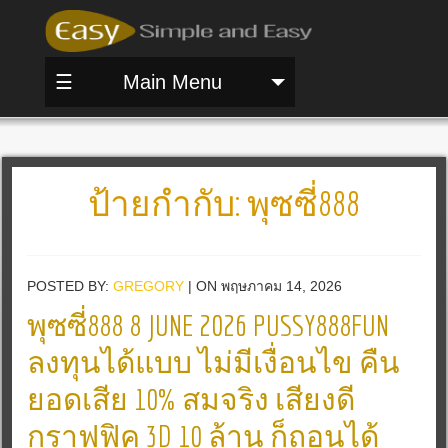
☰
Main Menu
ป้ายกำกับ:
พุซซี่888
POSTED BY:
GREGORY
| ON พฤษภาคม 14, 2026
พุซซี่888 8 JUNE 2026 PUSSY888FUN
ลงทุนได้แบบ ไม่มีเงื่อนไข คืน
ยอดเสีย 10% สมจริง เสียงดี
กราฟฟิค 3D 10 ล้าน ก็ถอนได้