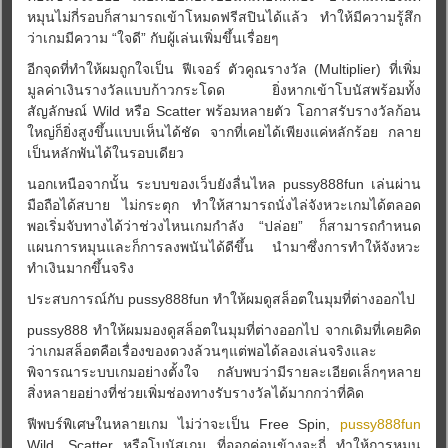
หมุนไม่กี่รอบก็สามารถเข้าโหมดฟรีสปินได้แล้ว ทำให้มีความรู้สึก
ว่าเกมมีความ “ใจดี” กับผู้เล่นเพิ่มขึ้นเรื่อยๆ
อีกจุดที่ทำให้ผมถูกใจเป็น ฟีเจอร์ ตัวคูณรางวัล (Multiplier) ที่เพิ่ม
มูลค่าเงินรางวัลแบบก้าวกระโดด ยิ่งหากเข้าโบนัสพร้อมทั้ง
สัญลักษณ์ Wild หรือ Scatter พร้อมหลายตัว โอกาสรับรางวัลก้อน
ใหญ่ก็ยิ่งสูงขึ้นแบบเห็นได้ชัด จากที่เคยได้เพียงแค่หลักร้อย กลาย
เป็นหลักพันได้ในรอบเดียว
นอกเหนือจากนั้น ระบบของเว็บยังลื่นไหล pussy888fun เล่นผ่าน
มือถือได้สบาย ไม่กระตุก ทำให้สามารถนั่งไล่จังหวะเกมได้ตลอด
พอเริ่มจับทางได้ว่าช่วงไหนเกมกำลัง “ปล่อย” ก็สามารถกำหนด
แผนการหมุนและก็การลงพนันได้ดีขึ้น นำมาซึ่งการทำให้จังหวะ
ทำเงินมากขึ้นจริง
ประสบการณ์กับ pussy888fun ทำให้ผมดูสล็อตในมุมที่ต่างออกไป
pussy888 ทำให้ผมมองดูสล็อตในมุมที่ต่างออกไป จากเดิมที่เคยคิด
ว่าเกมสล็อตคือเรื่องของดวงล้วนๆแต่พอได้ลองเล่นจริงและ
พิจารณาระบบเกมอย่างตั้งใจ กลับพบว่ามีรายละเอียดเล็กๆหลาย
สิ่งหลายอย่างที่ช่วยเพิ่มช่องทางรับรางวัลได้มากกว่าที่คิด
ฟีพบร์พิเศษในหลายเกม ไม่ว่าจะเป็น Free Spin,
pussy888fun
Wild, Scatter หรือโบนัสเกม ที่ออกค่อนข้างจะถี่ ทำให้การหมุน