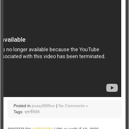
Posted in
pussy888fun
|
No Comments »
Tags:
พุซซี่888