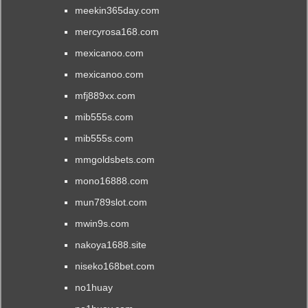
meekin365day.com
mercyrosa168.com
mexicanoo.com
mexicanoo.com
mfj889xx.com
mib555s.com
mib555s.com
mmgoldsbets.com
mono16888.com
mun789slot.com
mwin9s.com
nakoya1688.site
niseko168bet.com
no1huay