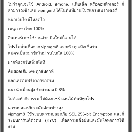
ไม่ว่าคุณจะใช้ Android, iPhone, แท็บเล็ต หรือคอมพิวเตอร์ ก็
สามารถเข้าเล่น vipmgm8 ได้ในทันทีผ่านโปรแกรมเบราเซอร์
หน้าเว็บไซต์โหลดไว
เมนูภาษาไทย 100%
อินเทอร์เฟซใช้งานง่าย มือใหม่ก็เล่นได้
โปรโมชั่นเด็ดจาก vipmgm8 แจกจริงทุกเมื่อเชื่อวัน
สมัครเป็นสมาชิกใหม่ รับโบนัส 100%
ฝากทีแรกรับเพิ่มทันที
คืนยอดเสีย 5% ทุกสัปดาห์
แจกเครดิตฟรีจากกิจกรรม
แนะนำเพื่อนฝูง รับค่าคอม 0.8%
ไม่ต้องทำกิจกรรม ไม่ต้องแชร์ ถอนได้ทันทีทุกโปร
ความปลอดภัยระดับค่อนข้างสูง
vipmgm8 ใช้ระบบความปลอดภัย SSL 256-bit Encryption และก็
ระบบการันตีตัวตน (KYC) เพื่อความเชื่อมั่นและมั่นใจทุกการใช้
งาน