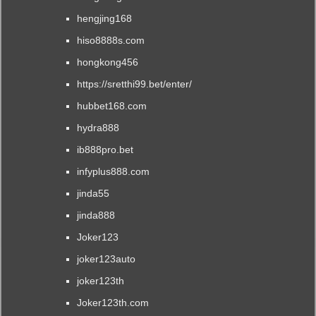
hengjing168
hiso8888s.com
hongkong456
https://sretthi99.bet/enter/
hubbet168.com
hydra888
ib888pro.bet
infyplus888.com
jinda55
jinda888
Joker123
joker123auto
joker123th
Joker123th.com