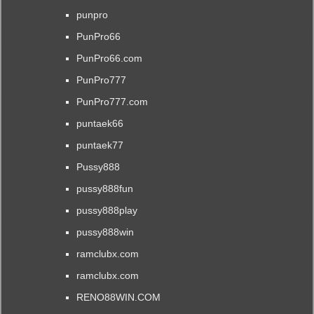
punpro
PunPro66
PunPro66.com
PunPro777
PunPro777.com
puntaek66
puntaek77
Pussy888
pussy888fun
pussy888play
pussy888win
ramclubx.com
ramclubx.com
RENO88WIN.COM