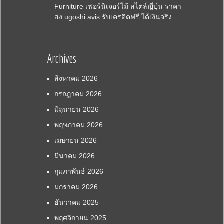
Furniture เฟอร์นิเจอร์ไม้ สไตล์ญี่ปุ่น ราคา
ส่ง ugoshi avis รับเครดิตฟรี ได้เงินจริง
Archives
สิงหาคม 2026
กรกฎาคม 2026
มิถุนายน 2026
พฤษภาคม 2026
เมษายน 2026
มีนาคม 2026
กุมภาพันธ์ 2026
มกราคม 2026
ธันวาคม 2025
พฤศจิกายน 2025