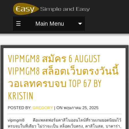
☰
Main Menu
VIPMGM8 สมัคร 6 AUGUST
VIPMGM8 สล็อตเว็บตรงวันนี้
วอเลทครบจบ TOP 67 BY
KRISTIN
POSTED BY:
GREGORY
| ON พฤษภาคม 25, 2025
vipmgm8 คือแพลตฟอร์มคาสิโนออนไลน์ที่รวมเกมยอดนิยมไว้
ครบจบในที่เดียว ไม่ว่าจะเป็น สล็อตเว็บตรง, คาสิโนสด, บาคาร่า,