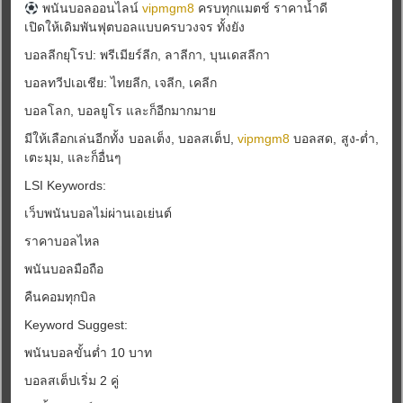
พนันบอลออนไลน์
vipmgm8
ครบทุกแมตช์ ราคาน้ำดี
เปิดให้เดิมพันฟุตบอลแบบครบวงจร ทั้งยัง
บอลลีกยุโรป: พรีเมียร์ลีก, ลาลีกา, บุนเดสลีกา
บอลทวีปเอเชีย: ไทยลีก, เจลีก, เคลีก
บอลโลก, บอลยูโร และก็อีกมากมาย
มีให้เลือกเล่นอีกทั้ง บอลเต็ง, บอลสเต็ป,
vipmgm8
บอลสด, สูง-ต่ำ,
เตะมุม, และก็อื่นๆ
LSI Keywords:
เว็บพนันบอลไม่ผ่านเอเย่นต์
ราคาบอลไหล
พนันบอลมือถือ
คืนคอมทุกบิล
Keyword Suggest:
พนันบอลขั้นต่ำ 10 บาท
บอลสเต็ปเริ่ม 2 คู่