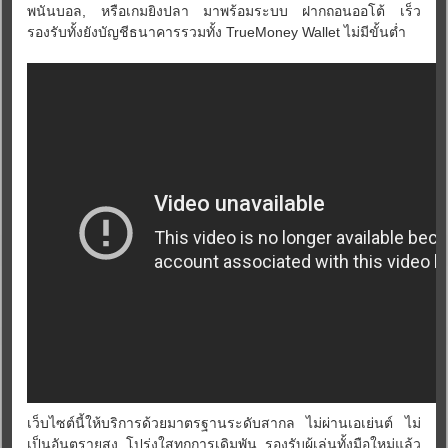
พนันบอล, หรือเกมยิงปลา มาพร้อมระบบ ฝากถอนออโต้ เร็ว
รองรับทั้งยังบัญชีธนาคารรวมทั้ง TrueMoney Wallet ไม่มีขั้นต่ำ
เว็บไซต์นี้ให้บริการด้วยมาตรฐานระดับสากล ไม่ผ่านเอเย่นต์ ไม่
เป็นอันตรายสูง โปร่งใสทุกการเดิมพัน รองรับผู้เล่นทั้งมือใหม่แล้ว