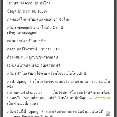
ไม่มีประวัติความเป็นมาโกง
ข้อมูลเป็นความลับ 100%
กลุ่มแอดไม่นพร้อมดูแลตลอด 24 ชั่วโมง
สมัคร vipmgm8 ง่ายๆไม่เกิน 1 นาที
เข้าสู่เว็บ vipmgm8
กดปุ่ม “สมัครเป็นสมาชิก”
กรอกเบอร์โทรศัพท์ + รับรอง OTP
ตั้งรหัสผ่าน + ผูกบัญชีหรือวอเลท
เริ่มเล่นได้ทันที พร้อมรับเครดิตฟรี
สมัครฟรี ไม่เสียค่าใช้จ่าย พร้อมใช้งานได้โดยทันที
สรุป: vipmgm8 เว็บไซต์ตรงของคนจริง เล่นง่าย แตกง่าย ถอนได้
จริง
ถ้าเกิดคุณกำลังมองหา เว็บไซต์คาสิโนออนไลน์ที่ครบเครื่อง,
ปลอดภัย, ระบบล้ำสมัย, แล้วก็ โปรโมชั่นคุ้มที่สุด —
vipmgm8
เป็นคำตอบที่ตามหา
สมัครวันนี้ที่ vipmgm8 แล้วเริ่มประสบการณ์พนันออนไลน์ที่