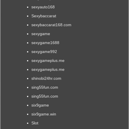
sexyauto168
Sexybaccarat
sexybaccarat168.com
sexygame
sexygame1688
sexygame992
sexygameplus.me
sexygameplus.me
shinobi24hr.com
sing55fun.com
sing55fun.com
six9game
six9game.win
Slot