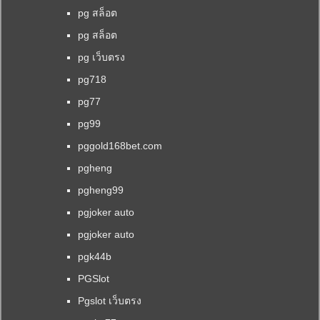
pg สล็อต
pg สล็อต
pg เว็บตรง
pg718
pg77
pg99
pggold168bet.com
pgheng
pgheng99
pgjoker auto
pgjoker auto
pgk44b
PGSlot
Pgslot เว็บตรง