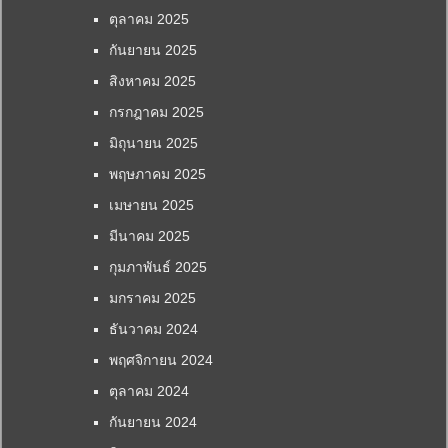
ตุลาคม 2025
กันยายน 2025
สิงหาคม 2025
กรกฎาคม 2025
มิถุนายน 2025
พฤษภาคม 2025
เมษายน 2025
มีนาคม 2025
กุมภาพันธ์ 2025
มกราคม 2025
ธันวาคม 2024
พฤศจิกายน 2024
ตุลาคม 2024
กันยายน 2024