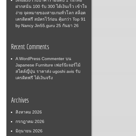
ฝากสนั่น 100 รับ 300 ได้เงินเร็ว เข้าใจ
ง่าย จุดหมายของสายเกมทั่วโลก สล็อต
เครดิตฟรี สมัครไว้ก่อน คุ้มกว่า Top 91
by Nancy Jin55.guru 25 กันยา 26
Recent Comments
A WordPress Commenter
บน
Japanese Furniture เฟอร์นิเจอร์ไม้
สไตล์ญี่ปุ่น ราคาส่ง ugoshi avis รับ
เครดิตฟรี ได้เงินจริง
Archives
สิงหาคม 2026
กรกฎาคม 2026
มิถุนายน 2026