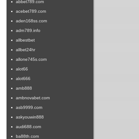
abbet789.com
acebet789.com
aden168ss.com
adm789.info
allbestbet
allbet24hr
allone745s.com
alot66
alot666
amb888
ambnovabet.com
asb9999.com
askyouwin888
audi688.com
ba88th.com