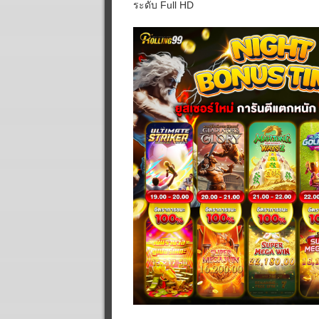
ระดับ Full HD