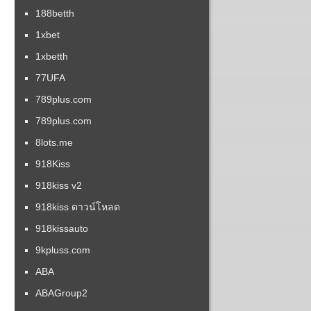
188betth
1xbet
1xbetth
77UFA
789plus.com
789plus.com
8lots.me
918Kiss
918kiss v2
918kiss ดาวน์โหลด
918kissauto
9kpluss.com
ABA
ABAGroup2