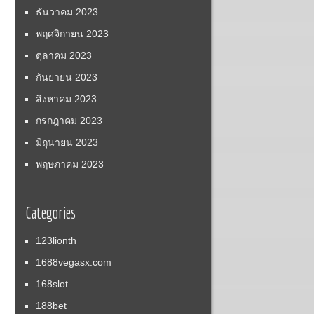
ธันวาคม 2023
พฤศจิกายน 2023
ตุลาคม 2023
กันยายน 2023
สิงหาคม 2023
กรกฎาคม 2023
มิถุนายน 2023
พฤษภาคม 2023
Categories
123lionth
1688vegasx.com
168slot
188bet