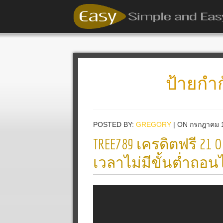
ป้ายกำก
POSTED BY:
GREGORY
| ON กรกฎาคม 1
TREE789 เครดิตฟรี 21 
เวลาไม่มีขั้นต่ำถอนได