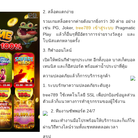
2. สล็อตแตกง่าย
รวมเกมสล็อตจากค่ายดังมากยิ่งกว่า 30 ค่าย อย่าง
เช่น PG, Joker,
tree789 เข้าสู่ระบบ
Pragmatic
Play แล้วก็อื่นๆที่มีอัตราการจ่ายรางวัลสูง และ
โบนัสแตกหลายครั้ง
3. กีฬาออนไลน์
เปิดให้พนันกีฬาทุกประเภท อีกทั้งบอล บาสเก็ตบอล
เทนนิส และก็อีสปอร์ต พร้อมค่าน้ำประปาที่คุ้ม
ความปลอดภัยแล้วก็การบริการลูกค้า
1. ระบบรักษาความปลอดภัยระดับสูง
tree789 ใช้เทคโนโลยี SSL เพื่อปกป้องข้อมูลส่วน
ตัวแล้วก็แนวทางการทำธุรกรรมของผู้ใช้งาน
2. ทีมงานซัพพอร์ต 24/7
คณะทำงานมือโปรพร้อมให้บริการและก็แก้ไข
ผ่านวิถีทางไลน์รวมทั้งแชทสดตลอดเวลา
สรุป