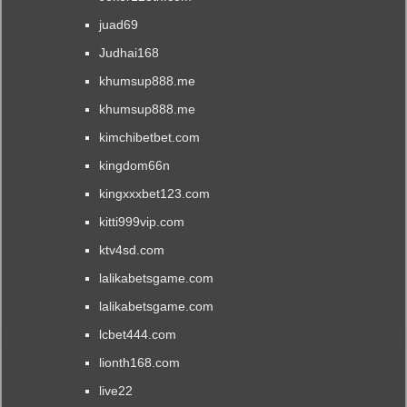
juad69
Judhai168
khumsup888.me
khumsup888.me
kimchibetbet.com
kingdom66n
kingxxxbet123.com
kitti999vip.com
ktv4sd.com
lalikabetsgame.com
lalikabetsgame.com
lcbet444.com
lionth168.com
live22