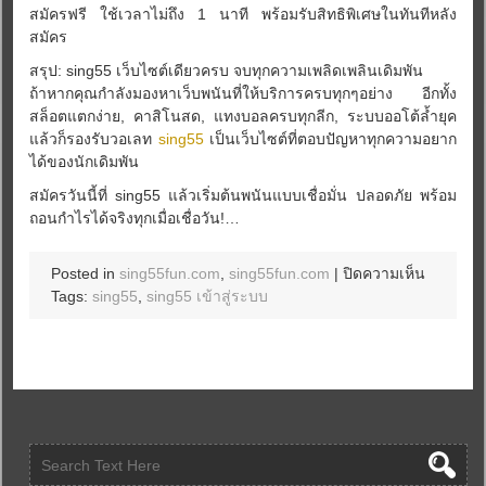
สมัครฟรี ใช้เวลาไม่ถึง 1 นาที พร้อมรับสิทธิพิเศษในทันทีหลัง
สมัคร
สรุป: sing55 เว็บไซต์เดียวครบ จบทุกความเพลิดเพลินเดิมพัน
ถ้าหากคุณกำลังมองหาเว็บพนันที่ให้บริการครบทุกๆอย่าง อีกทั้ง
สล็อตแตกง่าย, คาสิโนสด, แทงบอลครบทุกลีก, ระบบออโต้ล้ำยุค
แล้วก็รองรับวอเลท
sing55
เป็นเว็บไซต์ที่ตอบปัญหาทุกความอยาก
ได้ของนักเดิมพัน
สมัครวันนี้ที่ sing55 แล้วเริ่มต้นพนันแบบเชื่อมั่น ปลอดภัย พร้อม
ถอนกำไรได้จริงทุกเมื่อเชื่อวัน!…
บน
Posted in
sing55fun.com
,
sing55fun.com
|
ปิดความเห็น
sing55
Tags:
sing55
,
sing55 เข้าสู่ระบบ
เข้า
สู่
ระบบ
21
กรกฎาค
sing55
เข้า
สู่