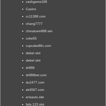
cashgame168
Casino
cc11388.com
chang7777
chinatown888.win
coke55
cupcake88x.com
debet slot
debet slot
dr888
dr888bet.com
du2477.com
ek4567.com
erisauto.site
fafa 123 slot