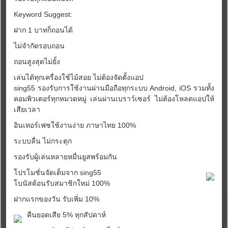
Keyword Suggest:
ฝาก 1 บาทก็ถอนได้
ไม่จำกัดรอบถอน
ถอนสูงสุดไม่ยั้ง
เล่นได้ทุกเครื่องใช้ไม้สอย ไม่ต้องจัดตั้งแอป
sing55 รองรับการใช้งานผ่านมือถือทุกระบบ Android, iOS รวมทั้ง
คอมพิวเตอร์ทุกหมวดหมู่ เล่นผ่านเบราว์เซอร์ ไม่ต้องโหลดแอปให้
เสียเวลา
อินเทอร์เฟซใช้งานง่าย ภาษาไทย 100%
ระบบลื่น ไม่กระตุก
รองรับผู้เล่นหลายหมื่นยูสพร้อมกัน
โปรโมชั่นจัดเต็มจาก sing55
โบนัสต้อนรับสมาชิกใหม่ 100%
ฝากแรกของวัน รับเพิ่ม 10%
คืนยอดเสีย 5% ทุกสัปดาห์