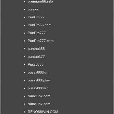
premium66.info
punpro
PunPro66
PunPro66.com
PunPro777
PunPro777.com
puntaek66
puntaek77
Pussy888
pussy888fun
pussy888play
pussy888win
ramclubx.com
ramclubx.com
RENO88WIN.COM