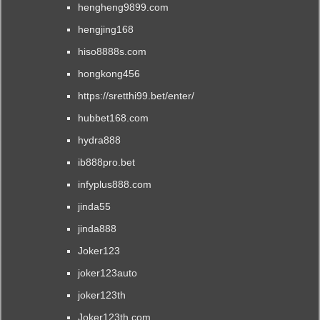
hengheng9899.com
hengjing168
hiso8888s.com
hongkong456
https://sretthi99.bet/enter/
hubbet168.com
hydra888
ib888pro.bet
infyplus888.com
jinda55
jinda888
Joker123
joker123auto
joker123th
Joker123th.com