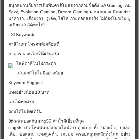
สนุกสนานกับการเดิมพันคาสิโนสดจากค่ายชื่อดัง SA Gaming, AE
Sexy, Evolution Gaming, Dream Gaming ผ่านเกมยอดนิยมอย่าง
บาคาร่า, เสือมังกร, รูเล็ต, ไฮโล ถ่ายทอดสดจริง ไม่ต้องโยกเงิน ยู
สเดียวเล่นได้ทุกโต๊ะ
LSI Keywords:
คาสิโนสดโทรศัพท์เคลื่อนที่
บาคาร่าออนไลน์ได้เงินจริง
ไลฟ์คาสิโนไม่กระตุก
เล่นคาสิโนไม่มีอย่างน้อย
Keyword Suggest:
แทงอย่างน้อย 10 บาท
เล่นได้ทุกค่าย
ถอนได้ไม่ติดเทิร์น
พนันบอลกับ sing55 ค่าน้ำดีเยี่ยมที่สุด
sing55 เปิดให้พนันบอลออนไลน์ครบทุกแบบ ทั้ง บอลเต็ง, บอลส
เต็ป, บอลสด, แทงสูง-ต่ำ, เตะมุม ครอบคลุมทุกลีกทั้งโลก อย่าง