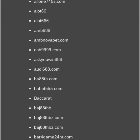
allone745s.com
alot66
alot666
amb888
ambnovabet.com
asb9999.com
askyouwin888
audi688.com
ba88th.com
babet555.com
Baccarat
baj88thb
baj88thbz.com
baj88thbz.com
bar4game24hr.com