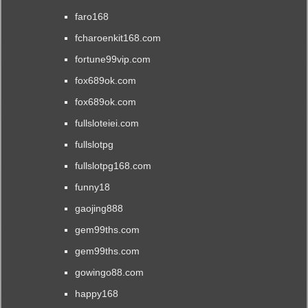
faro168
fcharoenkit168.com
fortune99vip.com
fox689ok.com
fox689ok.com
fullsloteiei.com
fullslotpg
fullslotpg168.com
funny18
gaojing888
gem99ths.com
gem99ths.com
gowingo88.com
happy168