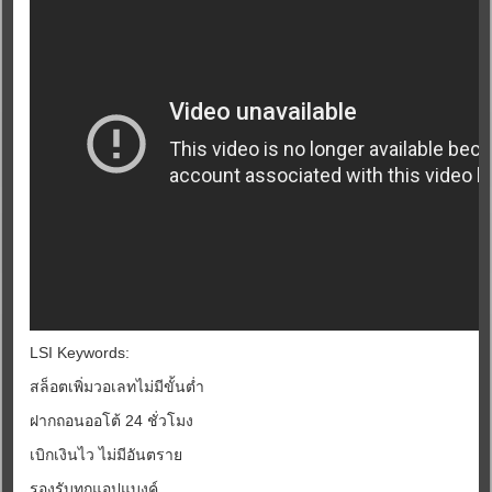
LSI Keywords:
สล็อตเพิ่มวอเลทไม่มีขั้นต่ำ
ฝากถอนออโต้ 24 ชั่วโมง
เบิกเงินไว ไม่มีอันตราย
รองรับทุกแอปแบงค์