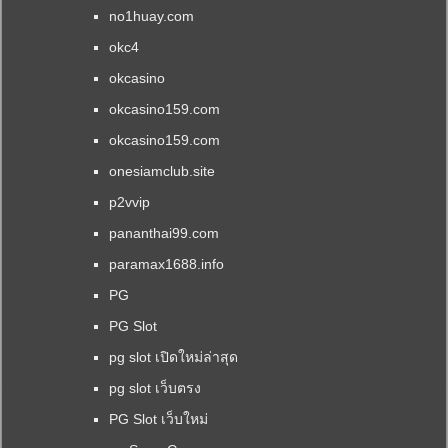
no1huay.com
okc4
okcasino
okcasino159.com
okcasino159.com
onesiamclub.site
p2vvip
pananthai99.com
paramax1688.info
PG
PG Slot
pg slot เปิดใหม่ล่าสุด
pg slot เว็บตรง
PG Slot เว็บใหม่