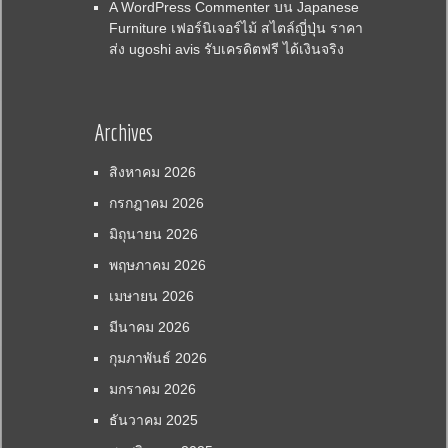
A WordPress Commenter
บน
Japanese
Furniture เฟอร์นิเจอร์ไม้ สไตล์ญี่ปุ่น ราคา
ส่ง ugoshi avis รับเครดิตฟรี ได้เงินจริง
Archives
สิงหาคม 2026
กรกฎาคม 2026
มิถุนายน 2026
พฤษภาคม 2026
เมษายน 2026
มีนาคม 2026
กุมภาพันธ์ 2026
มกราคม 2026
ธันวาคม 2025