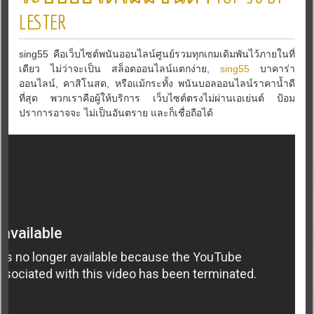
LESTER
sing55 คือเว็บไซต์พนันออนไลน์ศูนย์รวมทุกเกมเดิมพันไว้ภายในที่
เดียว ไม่ว่าจะเป็น สล็อตออนไลน์แตกง่าย,
sing55
บาคาร่า
ออนไลน์, คาสิโนสด, หรือแม้กระทั้ง พนันบอลออนไลน์ราคาน้ำดี
ที่สุด พวกเราคือผู้ให้บริการ เว็บไซต์ตรงไม่ผ่านเอเย่นต์ ป้อม
ปราการอาจจะ ไม่เป็นอันตราย และก็เชื่อถือได้