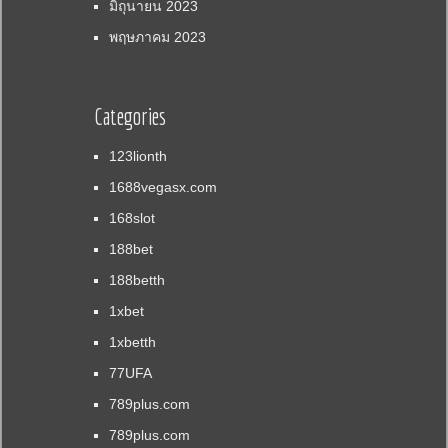
มิถุนายน 2023
พฤษภาคม 2023
Categories
123lionth
1688vegasx.com
168slot
188bet
188betth
1xbet
1xbetth
77UFA
789plus.com
789plus.com