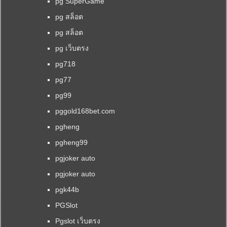
pg SuperGame
pg สล็อต
pg สล็อต
pg เว็บตรง
pg718
pg77
pg99
pggold168bet.com
pgheng
pgheng99
pgjoker auto
pgjoker auto
pgk44b
PGSlot
Pgslot เว็บตรง