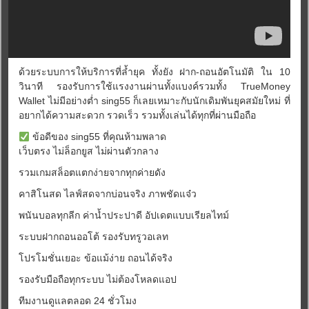
ด้วยระบบการให้บริการที่ล้ำยุค ทั้งยัง ฝาก-ถอนอัตโนมัติ ใน 10
วินาที รองรับการใช้แรงงานผ่านทั้งแบงค์รวมทั้ง TrueMoney
Wallet ไม่มีอย่างต่ำ sing55 ก็เลยเหมาะกับนักเดิมพันยุคสมัยใหม่ ที่
อยากได้ความสะดวก รวดเร็ว รวมทั้งเล่นได้ทุกที่ผ่านมือถือ
ข้อดีของ sing55 ที่คุณห้ามพลาด
เว็บตรง ไม่ล็อกยูส ไม่ผ่านตัวกลาง
รวมเกมสล็อตแตกง่ายจากทุกค่ายดัง
คาสิโนสด ไลฟ์สดจากบ่อนจริง ภาพชัดแจ๋ว
พนันบอลทุกลีก ค่าน้ำประปาดี อัปเดตแบบเรียลไทม์
ระบบฝากถอนออโต้ รองรับทรูวอเลท
โปรโมชั่นเยอะ ข้อแม้ง่าย ถอนได้จริง
รองรับมือถือทุกระบบ ไม่ต้องโหลดแอป
ทีมงานดูแลตลอด 24 ชั่วโมง