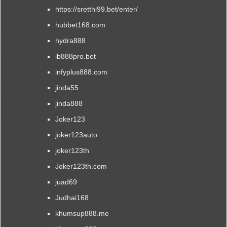
https://sretthi99.bet/enter/
hubbet168.com
hydra888
ib888pro.bet
infyplus888.com
jinda55
jinda888
Joker123
joker123auto
joker123th
Joker123th.com
juad69
Judhai168
khumsup888.me