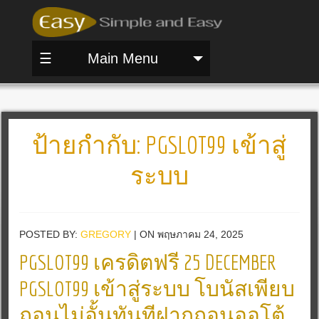
☰
Main Menu
ป้ายกำกับ:
PGSLOT99 เข้าสู่
ระบบ
POSTED BY:
GREGORY
| ON พฤษภาคม 24, 2025
PGSLOT99 เครดิตฟรี 25 DECEMBER
PGSLOT99 เข้าสู่ระบบ โบนัสเพียบ
ถอนไม่อั้นทันทีฝากถอนออโต้