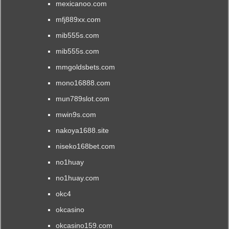
mexicanoo.com
mfj889xx.com
mib555s.com
mib555s.com
mmgoldsbets.com
mono16888.com
mun789slot.com
mwin9s.com
nakoya1688.site
niseko168bet.com
no1huay
no1huay.com
okc4
okcasino
okcasino159.com