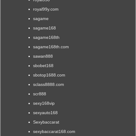
royal99y.com
sagame
sagame168
sagame168th
sagame168th.com
sawan888
sbobet168
sbotop1688.com
sclass8888.com
scr888
sexy168vip
sexyauto168
Sexybaccarat
sexybaccarat168.com