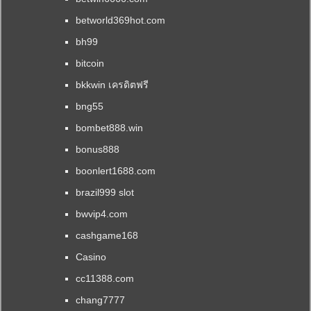
betworld369hot.com
bh99
bitcoin
bkkwin เครดิตฟรี
bng55
bombet888.win
bonus888
boonlert1688.com
brazil999 slot
bwvip4.com
cashgame168
Casino
cc11388.com
chang7777