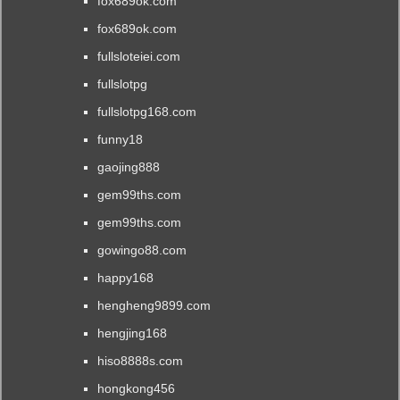
fox689ok.com
fox689ok.com
fullsloteiei.com
fullslotpg
fullslotpg168.com
funny18
gaojing888
gem99ths.com
gem99ths.com
gowingo88.com
happy168
hengheng9899.com
hengjing168
hiso8888s.com
hongkong456