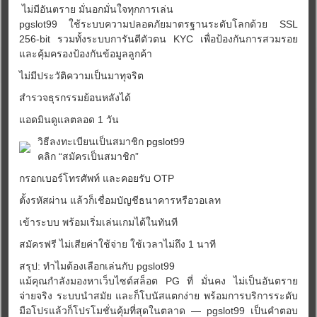
️ ไม่มีอันตราย มั่นอกมั่นใจทุกการเล่น
pgslot99 ใช้ระบบความปลอดภัยมาตรฐานระดับโลกด้วย SSL
256-bit รวมทั้งระบบการันตีตัวตน KYC เพื่อป้องกันการสวมรอย
และคุ้มครองป้องกันข้อมูลลูกค้า
ไม่มีประวัติความเป็นมาทุจริต
สำรวจธุรกรรมย้อนหลังได้
แอดมินดูแลตลอด 1 วัน
วิธีลงทะเบียนเป็นสมาชิก pgslot99
คลิก “สมัครเป็นสมาชิก”
กรอกเบอร์โทรศัพท์ และคอยรับ OTP
ตั้งรหัสผ่าน แล้วก็เชื่อมบัญชีธนาคารหรือวอเลท
เข้าระบบ พร้อมเริ่มเล่นเกมได้ในทันที
สมัครฟรี ไม่เสียค่าใช้จ่าย ใช้เวลาไม่ถึง 1 นาที
สรุป: ทำไมต้องเลือกเล่นกับ pgslot99
แม้คุณกำลังมองหาเว็บไซต์สล็อต PG ที่ มั่นคง ไม่เป็นอันตราย
จ่ายจริง ระบบนำสมัย และก็โบนัสแตกง่าย พร้อมการบริการระดับ
มือโปรแล้วก็โปรโมชั่นคุ้มที่สุดในตลาด — pgslot99 เป็นคำตอบ