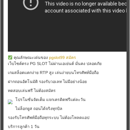
คุณลักษณะเด่นของ
pgslot99 สมัคร
เว็บไซต์ตรง PG SLOT ไม่ผ่านเอเย่นต์ มั่นคง ปลอดภัย
เกมสล็อตแตกง่าย RTP สูง เล่นง่ายบนโทรศัพท์มือถือ
ฝากถอนอัตโนมัติ รองรับวอเลท ไม่มีอย่างน้อย
ทดสอบเล่นฟรี ไม่ต้องสมัคร
โปรโมชั่นจัดเต็ม แจกเครดิตฟรีแต่ละวัน
ไม่ล็อกยูส ถอนได้จริงทุกบิล
รองรับโทรศัพท์มือถือทุกระบบ ไม่ต้องโหลดแอป
บริการลูกค้า 1 วัน