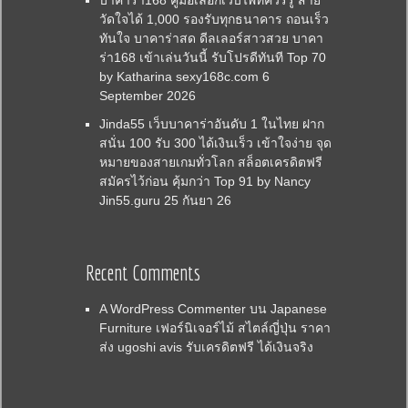
บาคาร่า168 คู่มือเลือกเว็บไพ่ที่ควรรู้ สาย
วัดใจได้ 1,000 รองรับทุกธนาคาร ถอนเร็ว
ทันใจ บาคาร่าสด ดีลเลอร์สาวสวย บาคา
ร่า168 เข้าเล่นวันนี้ รับโปรดีทันที Top 70
by Katharina sexy168c.com 6
September 2026
Jinda55 เว็บบาคาร่าอันดับ 1 ในไทย ฝาก
สนั่น 100 รับ 300 ได้เงินเร็ว เข้าใจง่าย จุด
หมายของสายเกมทั่วโลก สล็อตเครดิตฟรี
สมัครไว้ก่อน คุ้มกว่า Top 91 by Nancy
Jin55.guru 25 กันยา 26
Recent Comments
A WordPress Commenter
บน
Japanese
Furniture เฟอร์นิเจอร์ไม้ สไตล์ญี่ปุ่น ราคา
ส่ง ugoshi avis รับเครดิตฟรี ได้เงินจริง