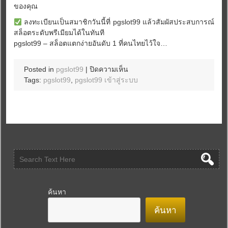
ของคุณ
ลงทะเบียนเป็นสมาชิกวันนี้ที่ pgslot99 แล้วสัมผัสประสบการณ์
สล็อตระดับพรีเมียมได้ในทันที
pgslot99 – สล็อตแตกง่ายอันดับ 1 ที่คนไทยไว้ใจ…
บน
Posted in
pgslot99
|
ปิดความเห็น
pgslot99
Tags:
pgslot99
,
pgslot99 เข้าสู่ระบบ
เครดิต
ฟรี
25
December
pgslot99
เข้า
สู่
ระบบ
โบนัส
เพียบ
ค้นหา
ถอน
ไม่
ค้นหา
อั้น