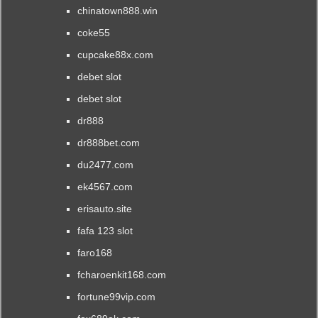
chinatown888.win
coke55
cupcake88x.com
debet slot
debet slot
dr888
dr888bet.com
du2477.com
ek4567.com
erisauto.site
fafa 123 slot
faro168
fcharoenkit168.com
fortune99vip.com