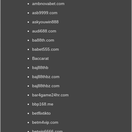
ambnovabet.com
asb9999.com
askyouwin888
audi688.com
ba88th.com
babet555.com
Baccarat
baj88thb
baj88thbz.com
baj88thbz.com
bar4game24hr.com
bbp168.me
betflixtikto
betm4vip.com
betwin6666.com