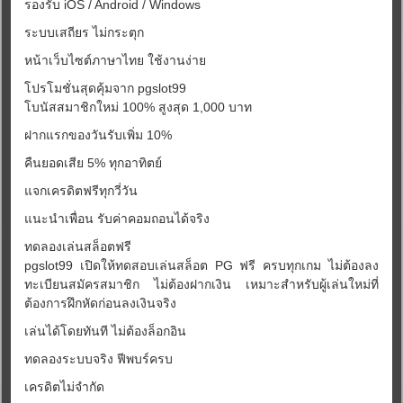
รองรับ iOS / Android / Windows
ระบบเสถียร ไม่กระตุก
หน้าเว็บไซต์ภาษาไทย ใช้งานง่าย
โปรโมชั่นสุดคุ้มจาก pgslot99
โบนัสสมาชิกใหม่ 100% สูงสุด 1,000 บาท
ฝากแรกของวันรับเพิ่ม 10%
คืนยอดเสีย 5% ทุกอาทิตย์
แจกเครดิตฟรีทุกวี่วัน
แนะนำเพื่อน รับค่าคอมถอนได้จริง
ทดลองเล่นสล็อตฟรี
pgslot99 เปิดให้ทดสอบเล่นสล็อต PG ฟรี ครบทุกเกม ไม่ต้องลง
ทะเบียนสมัครสมาชิก ไม่ต้องฝากเงิน เหมาะสำหรับผู้เล่นใหม่ที่
ต้องการฝึกหัดก่อนลงเงินจริง
เล่นได้โดยทันที ไม่ต้องล็อกอิน
ทดลองระบบจริง ฟีพบร์ครบ
เครดิตไม่จำกัด