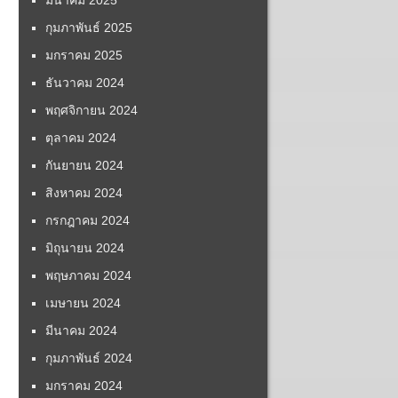
กุมภาพันธ์ 2025
มกราคม 2025
ธันวาคม 2024
พฤศจิกายน 2024
ตุลาคม 2024
กันยายน 2024
สิงหาคม 2024
กรกฎาคม 2024
มิถุนายน 2024
พฤษภาคม 2024
เมษายน 2024
มีนาคม 2024
กุมภาพันธ์ 2024
มกราคม 2024