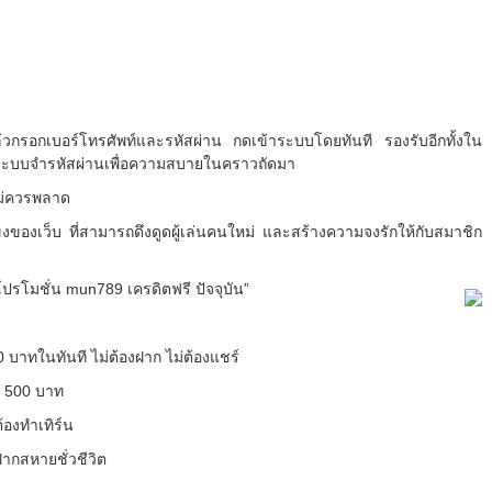
วกรอกเบอร์โทรศัพท์และรหัสผ่าน กดเข้าระบบโดยทันที รองรับอีกทั้งใน
้อมระบบจำรหัสผ่านเพื่อความสบายในคราวถัดมา
ไม่ควรพลาด
็งของเว็บ ที่สามารถดึงดูดผู้เล่นคนใหม่ และสร้างความจงรักให้กับสมาชิก
ปรโมชั่น mun789 เครดิตฟรี ปัจจุบัน”
 บาทในทันที ไม่ต้องฝาก ไม่ต้องแชร์
ด 500 บาท
ต้องทำเทิร์น
ากสหายชั่วชีวิต