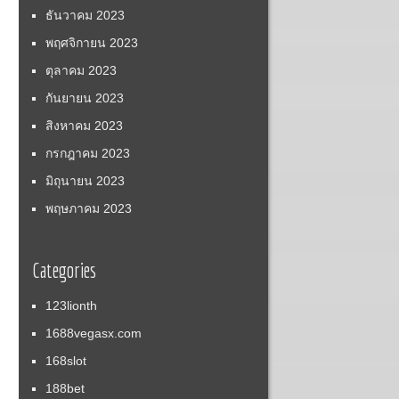
ธันวาคม 2023
พฤศจิกายน 2023
ตุลาคม 2023
กันยายน 2023
สิงหาคม 2023
กรกฎาคม 2023
มิถุนายน 2023
พฤษภาคม 2023
Categories
123lionth
1688vegasx.com
168slot
188bet