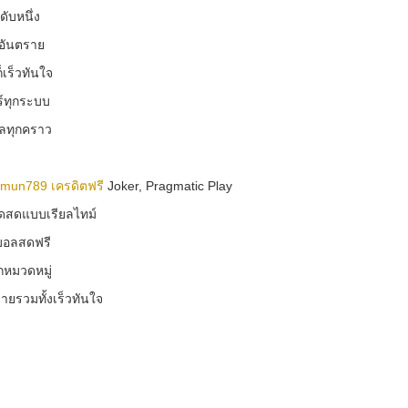
ดับหนึ่ง
นอันตราย
เร็วทันใจ
ร์ทุกระบบ
ูลทุกคราว
mun789 เครดิตฟรี
Joker, Pragmatic Play
ทอดสดแบบเรียลไทม์
บอลสดฟรี
กหมวดหมู่
่ายรวมทั้งเร็วทันใจ