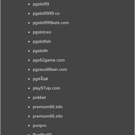
pgslot99
pgslot9999.co
pgslot999bets.com
pgslotceo
pgslotfish
pgslotth
pgx62game.com
pgzeus88win.com
pgสล็อต
play97vip.com
pokbet
premium66.info
premium66.info
punpro
PunPro66