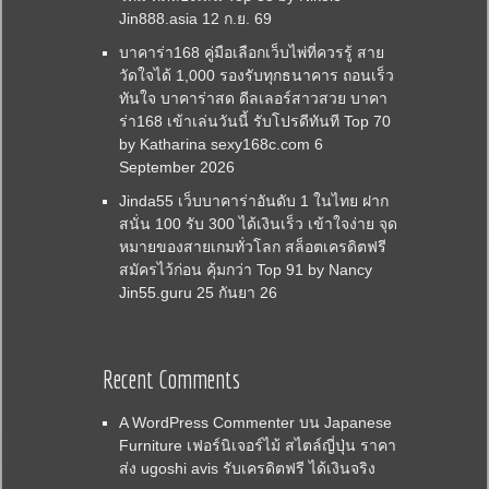
Jin888.asia 12 ก.ย. 69
บาคาร่า168 คู่มือเลือกเว็บไพ่ที่ควรรู้ สาย
วัดใจได้ 1,000 รองรับทุกธนาคาร ถอนเร็ว
ทันใจ บาคาร่าสด ดีลเลอร์สาวสวย บาคา
ร่า168 เข้าเล่นวันนี้ รับโปรดีทันที Top 70
by Katharina sexy168c.com 6
September 2026
Jinda55 เว็บบาคาร่าอันดับ 1 ในไทย ฝาก
สนั่น 100 รับ 300 ได้เงินเร็ว เข้าใจง่าย จุด
หมายของสายเกมทั่วโลก สล็อตเครดิตฟรี
สมัครไว้ก่อน คุ้มกว่า Top 91 by Nancy
Jin55.guru 25 กันยา 26
Recent Comments
A WordPress Commenter
บน
Japanese
Furniture เฟอร์นิเจอร์ไม้ สไตล์ญี่ปุ่น ราคา
ส่ง ugoshi avis รับเครดิตฟรี ได้เงินจริง