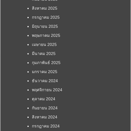
สิงหาคม 2025
กรกฎาคม 2025
มิถุนายน 2025
พฤษภาคม 2025
เมษายน 2025
มีนาคม 2025
กุมภาพันธ์ 2025
มกราคม 2025
ธันวาคม 2024
พฤศจิกายน 2024
ตุลาคม 2024
กันยายน 2024
สิงหาคม 2024
กรกฎาคม 2024