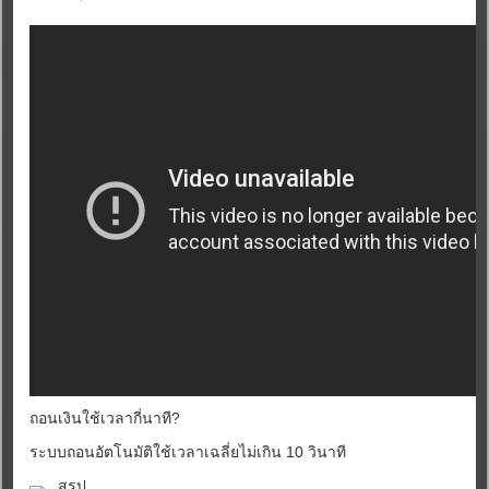
ถอนเงินใช้เวลากี่นาที?
ระบบถอนอัตโนมัติใช้เวลาเฉลี่ยไม่เกิน 10 วินาที
สรุป