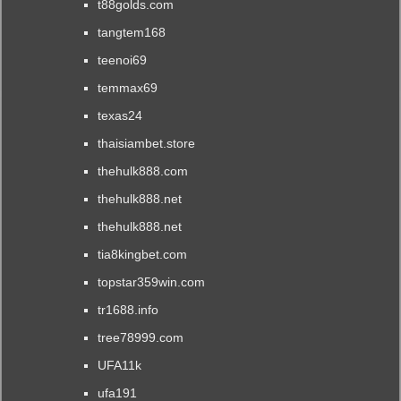
t88golds.com
tangtem168
teenoi69
temmax69
texas24
thaisiambet.store
thehulk888.com
thehulk888.net
thehulk888.net
tia8kingbet.com
topstar359win.com
tr1688.info
tree78999.com
UFA11k
ufa191