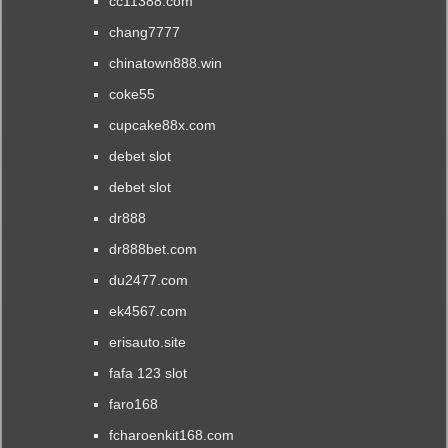
cc11388.com
chang7777
chinatown888.win
coke55
cupcake88x.com
debet slot
debet slot
dr888
dr888bet.com
du2477.com
ek4567.com
erisauto.site
fafa 123 slot
faro168
fcharoenkit168.com