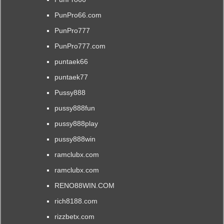
PunPro66.com
PunPro777
PunPro777.com
puntaek66
puntaek77
Pussy888
pussy888fun
pussy888play
pussy888win
ramclubx.com
ramclubx.com
RENO88WIN.COM
rich8188.com
rizzbetx.com