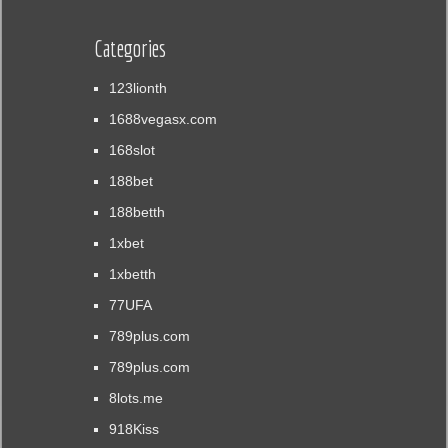
Categories
123lionth
1688vegasx.com
168slot
188bet
188betth
1xbet
1xbetth
77UFA
789plus.com
789plus.com
8lots.me
918Kiss