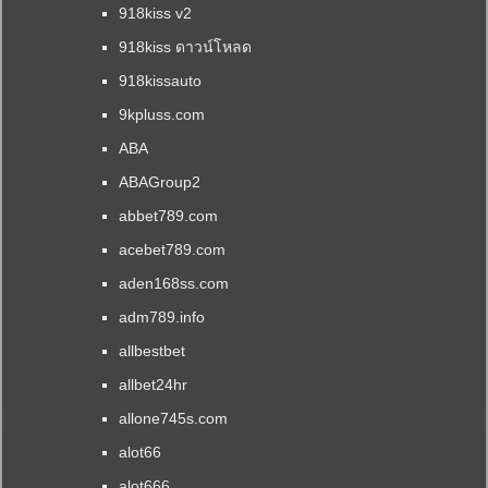
918kiss v2
918kiss ดาวน์โหลด
918kissauto
9kpluss.com
ABA
ABAGroup2
abbet789.com
acebet789.com
aden168ss.com
adm789.info
allbestbet
allbet24hr
allone745s.com
alot66
alot666