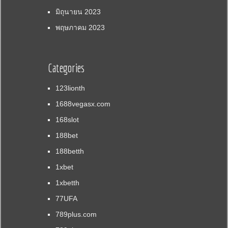
มิถุนายน 2023
พฤษภาคม 2023
Categories
123lionth
1688vegasx.com
168slot
188bet
188betth
1xbet
1xbetth
77UFA
789plus.com