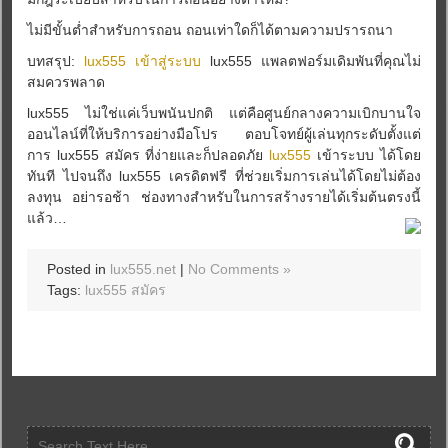
ไม่มีขั้นต่ำสำหรับการถอน ถอนเท่าใดก็ได้ตามความปรารถนา
บทสรุป:
lux555 เข้าสู่ระบบ
lux555 แพลตฟอร์มเดิมพันที่คุณไม่
สมควรพลาด
lux555 ไม่ใช่แค่เว็บพนันปกติ แต่คือศูนย์กลางความเบิกบานใจ
ออนไลน์ที่ให้บริการอย่างมือโปร ตอบโจทย์ผู้เล่นทุกระดับตั้งแต่
การ lux555 สมัคร ที่ง่ายและก็ปลอดภัย
lux555
เข้าระบบ ได้โดย
ทันที ไปจนถึง lux555 เครดิตฟรี ที่ช่วยเริ่มการเล่นได้โดยไม่ต้อง
ลงทุน อย่ารอช้า ช่องทางสำหรับในการสร้างรายได้เริ่มต้นตรงนี้
แล้ว
…
Posted in
lux555.net
|
No Comments »
Tags:
lux555 สมัคร