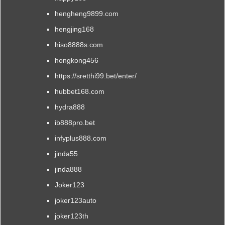
hengheng9899.com
hengjing168
hiso8888s.com
hongkong456
https://sretthi99.bet/enter/
hubbet168.com
hydra888
ib888pro.bet
infyplus888.com
jinda55
jinda888
Joker123
joker123auto
joker123th