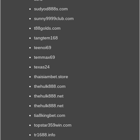
sudyod888s.com
sunny9999club.com
t88golds.com
tangtem168
teenoi69
temmax69
texas24
thaisiambet.store
thehulk888.com
thehulk888.net
thehulk888.net
tia8kingbet.com
topstar359win.com
tr1688.info