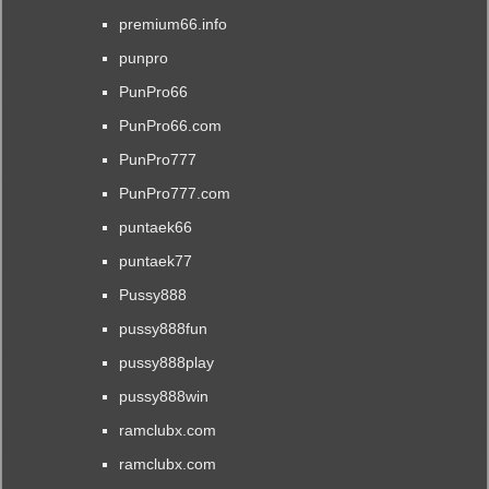
premium66.info
punpro
PunPro66
PunPro66.com
PunPro777
PunPro777.com
puntaek66
puntaek77
Pussy888
pussy888fun
pussy888play
pussy888win
ramclubx.com
ramclubx.com