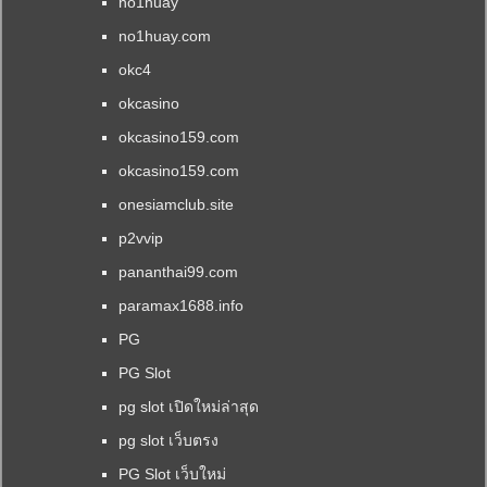
no1huay
no1huay.com
okc4
okcasino
okcasino159.com
okcasino159.com
onesiamclub.site
p2vvip
pananthai99.com
paramax1688.info
PG
PG Slot
pg slot เปิดใหม่ล่าสุด
pg slot เว็บตรง
PG Slot เว็บใหม่