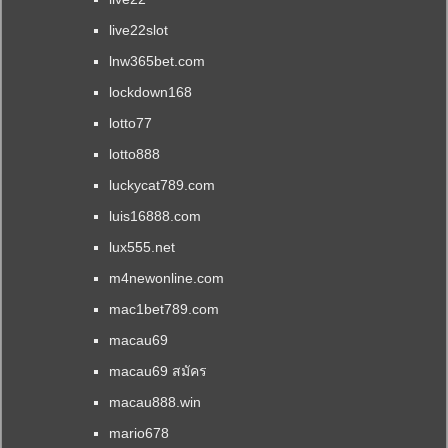
live22slot
lnw365bet.com
lockdown168
lotto77
lotto888
luckycat789.com
luis16888.com
lux555.net
m4newonline.com
mac1bet789.com
macau69
macau69 สมัคร
macau888.win
mario678