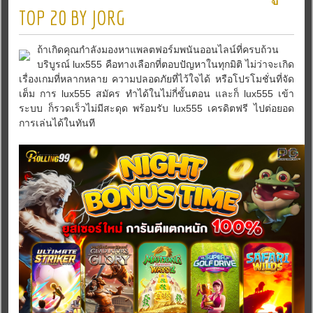
TOP 20 BY JORG
ถ้าเกิดคุณกำลังมองหาแพลตฟอร์มพนันออนไลน์ที่ครบถ้วน
บริบูรณ์ lux555 คือทางเลือกที่ตอบปัญหาในทุกมิติ ไม่ว่าจะเกิด
เรื่องเกมที่หลากหลาย ความปลอดภัยที่ไว้ใจได้ หรือโปรโมชั่นที่จัด
เต็ม การ lux555 สมัคร ทำได้ในไม่กี่ขั้นตอน และก็ lux555 เข้า
ระบบ ก็รวดเร็วไม่มีสะดุด พร้อมรับ lux555 เครดิตฟรี ไปต่อยอด
การเล่นได้ในทันที