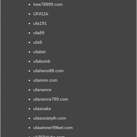
tree78999.com
UFA11k
ufa191
ufa89
ufa9
ufabet
ufabomb
ufaheno88.com
ufamnn.com
ufanance
ufanance789.com
ufasnake
ufasocietyth.com
ufawinner99bet.com