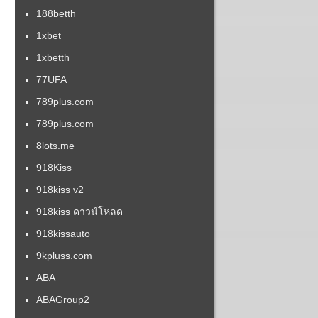
188betth
1xbet
1xbetth
77UFA
789plus.com
789plus.com
8lots.me
918Kiss
918kiss v2
918kiss ดาวน์โหลด
918kissauto
9kpluss.com
ABA
ABAGroup2