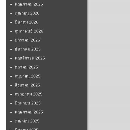
พฤษภาคม 2026
เมษายน 2026
มีนาคม 2026
กุมภาพันธ์ 2026
มกราคม 2026
ธันวาคม 2025
พฤศจิกายน 2025
ตุลาคม 2025
กันยายน 2025
สิงหาคม 2025
กรกฎาคม 2025
มิถุนายน 2025
พฤษภาคม 2025
เมษายน 2025
มีนาคม 2025