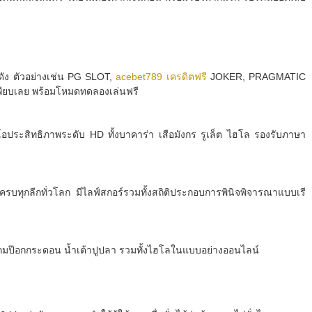
ยดัง ตัวอย่างเช่น PG SLOT,
acebet789 เครดิตฟรี
JOKER, PRAGMATIC
พียบเลย พร้อมโหมดทดลองเล่นฟรี
ิโอประสิทธิภาพระดับ HD ทั้งบาคาร่า เสือมังกร รูเล็ต ไฮโล รองรับภาษา
ครบทุกลีกทั่วโลก มีไลฟ์สกอร์รวมทั้งสถิติประกอบการพินิจพิจารณาแบบเรี
กมป๊อกกระดอน น้ำเต้าปูปลา รวมทั้งไฮโลในแบบอย่างออนไลน์