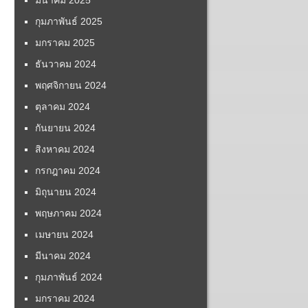
กุมภาพันธ์ 2025
มกราคม 2025
ธันวาคม 2024
พฤศจิกายน 2024
ตุลาคม 2024
กันยายน 2024
สิงหาคม 2024
กรกฎาคม 2024
มิถุนายน 2024
พฤษภาคม 2024
เมษายน 2024
มีนาคม 2024
กุมภาพันธ์ 2024
มกราคม 2024