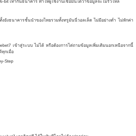
-bit เท่ากันธนาคาร ทำให้ผู้ใช้งานเชื่อมั่นได้ว่าข้อมูลจะไม่รั่วไหล
งยังธนาคารชั้นนำของไทยรวมทั้งทรูมันนี่วอลเล็ต ไม่มีอย่างต่ำ ไม่หักค่า
et7 เข้าสู่ระบบ ไม่ได้ หรือต้องการไต่ถามข้อมูลเพิ่มเติมนอกเหนือจากนี้
ุกเมื่อ
by-Step