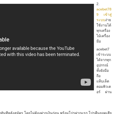
2.
acebet78
9 เข้าสู่
ระบบ
ง่าย
ใช้งานได้
ทุกเครื่อง
ไม้เครื่อง
มือ
acebet7
เข้าระบบ
ได้จากทุก
อุปกรณ์
ทั้งยังมือ
ถือ
แท็บเล็ต
คอมพิวเต
อร์ ผ่าน
ยทันทีหลังสมัคร โดยไม่ต้องฝากเงินก่อน พร้อมโปรฝากแรก โปรคืนยอดเสีย