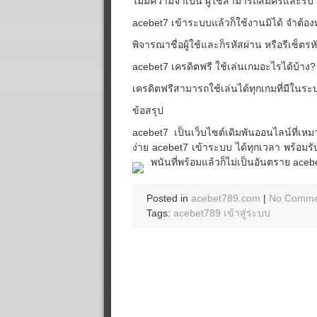
ไม่มีความจำเป็น ผู้ใช้สามารถสมัครและรับ 
acebet7 เข้าระบบแล้วก็ใช้งานมิได้ จำต้อ
พิจารณาชื่อผู้ใช้และก็รหัสผ่าน หรือรีเซ็ต
acebet7 เครดิตฟรี ใช้เล่นเกมอะไรได้บ้าง?
เครดิตฟรีสามารถใช้เล่นได้ทุกเกมที่มีในระบ
ข้อสรุป
acebet7 เป็นเว็บไซต์เดิมพันออนไลน์ที่เหม
ง่าย acebet7 เข้าระบบ ได้ทุกเวลา พร้อมรั
พนันที่พร้อมแล้วก็ไม่เป็นอันตราย aceb
Posted in
acebet789.com
|
No Comme
Tags:
acebet789 เข้าสู่ระบบ