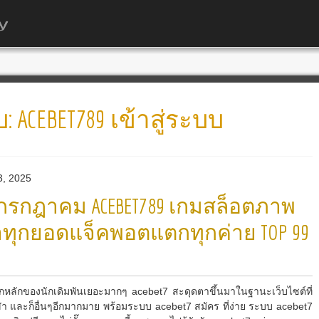
บ:
ACEBET789 เข้าสู่ระบบ
, 2025
 4 กรกฎาคม ACEBET789 เกมสล็อตภาพ
่ำทุกยอดแจ็คพอตแตกทุกค่าย TOP 99
อกหลักของนักเดิมพันเยอะมากๆ acebet7 สะดุดตาขึ้นมาในฐานะเว็บไซต์ที่
ีฬา และก็อื่นๆอีกมากมาย พร้อมระบบ acebet7 สมัคร ที่ง่าย ระบบ acebet7