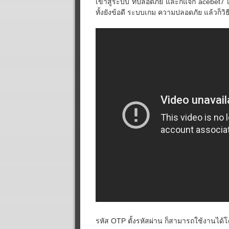
เข้าสู่ระบบ ที่ปลอดภัย และก็แจก acebet7 
ทั้งยังข้อดี ระบบเกม ความปลอดภัย แล้วก็วิ
รหัส OTP ตั้งรหัสผ่าน ก็สามารถใช้งานได