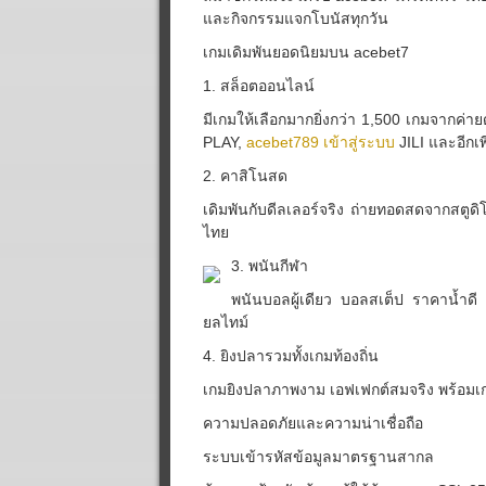
และกิจกรรมแจกโบนัสทุกวัน
เกมเดิมพันยอดนิยมบน acebet7
1. สล็อตออนไลน์
มีเกมให้เลือกมากยิ่งกว่า 1,500 เกมจากค่า
PLAY,
acebet789 เข้าสู่ระบบ
JILI และอีกเ
2. คาสิโนสด
เดิมพันกับดีลเลอร์จริง ถ่ายทอดสดจากสตูด
ไทย
3. พนันกีฬา
พนันบอลผู้เดียว บอลสเต็ป ราคาน้ำดี 
ยลไทม์
4. ยิงปลารวมทั้งเกมท้องถิ่น
เกมยิงปลาภาพงาม เอฟเฟกต์สมจริง พร้อมเ
ความปลอดภัยและความน่าเชื่อถือ
ระบบเข้ารหัสข้อมูลมาตรฐานสากล